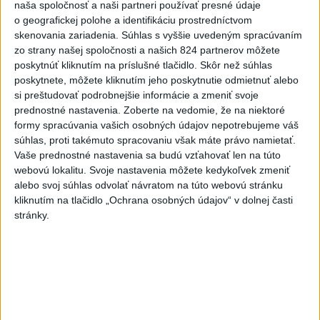
naša spoločnosť a naši partneri používať presné údaje
o geografickej polohe a identifikáciu prostredníctvom
skenovania zariadenia. Súhlas s vyššie uvedeným spracúvaním
zo strany našej spoločnosti a našich 824 partnerov môžete
poskytnúť kliknutím na príslušné tlačidlo. Skôr než súhlas
poskytnete, môžete kliknutím jeho poskytnutie odmietnuť alebo
si preštudovať podrobnejšie informácie a zmeniť svoje
Na kúpalisku Diakovce UNIKLA
prednostné nastavenia.
Zoberte na vedomie, že na niektoré
NEZNÁMA LÁTKA
formy spracúvania vašich osobných údajov nepotrebujeme váš
súhlas, proti takémuto spracovaniu však máte právo namietať.
Počas kúpania boli viaceré osoby vystavené kontaktu s
Vaše prednostné nastavenia sa budú vzťahovať len na túto
neznámou látkou, ktorá u nich vyvolala zdravotné ťažkosti.
webovú lokalitu. Svoje nastavenia môžete kedykoľvek zmeniť
aktualizované
dnes 18:23
,
dnes 18:37
alebo svoj súhlas odvolať návratom na túto webovú stránku
kliknutím na tlačidlo „Ochrana osobných údajov“ v dolnej časti
Slovensko
stránky.
ŽSK: VšZP znevýhodnila krajské
nemocnice v porovnaní so
súkromnými
dnes 17:57