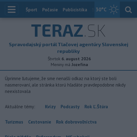
30
°C
Index
Šport
Počasie
Publicistika
Slovensko
Zahranič
TERAZ
.SK
Spravodajský portál Tlačovej agentúry Slovenskej
republiky
Štvrtok
6. august 2026
Meniny má
Jozefína
Úprimne ľutujeme, že sme nenašli odkaz na ktorý ste boli
nasmerovaní, ale stránka ktorú hľadáte pravdepodobne nikdy
neexistovala
Aktuálne témy:
Kvízy
Podcasty
Rok Ľ.Štúra
Turizmus
Cestovanie
Rok dobrovoľníctva