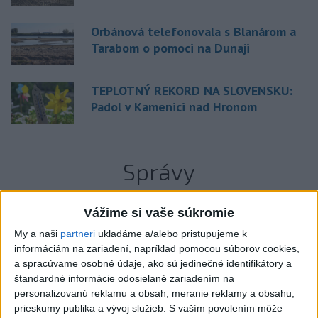
Orbánová telefonovala s Blanárom a
Tarabom o pomoci na Dunaji
TEPLOTNÝ REKORD NA SLOVENSKU:
Padol v Kamenici nad Hronom
Správy
Vážime si vaše súkromie
My a naši
partneri
ukladáme a/alebo pristupujeme k
informáciám na zariadení, napríklad pomocou súborov cookies,
a spracúvame osobné údaje, ako sú jedinečné identifikátory a
štandardné informácie odosielané zariadením na
personalizovanú reklamu a obsah, meranie reklamy a obsahu,
prieskumy publika a vývoj služieb.
S vaším povolením môže