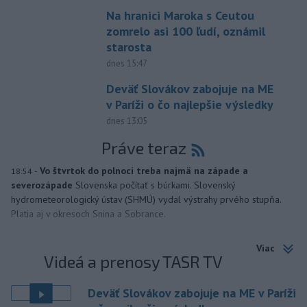
Na hranici Maroka s Ceutou
zomrelo asi 100 ľudí, oznámil
starosta
dnes 15:47
Deväť Slovákov zabojuje na ME
v Paríži o čo najlepšie výsledky
dnes 13:05
Práve teraz
-
Vo štvrtok do polnoci treba najmä na západe a
18:54
severozápade
Slovenska počítať s búrkami. Slovenský
hydrometeorologický ústav (SHMÚ) vydal výstrahy prvého stupňa.
Platia aj v okresoch Snina a Sobrance.
Viac
Videá a prenosy TASR TV
Deväť Slovákov zabojuje na ME v Paríži