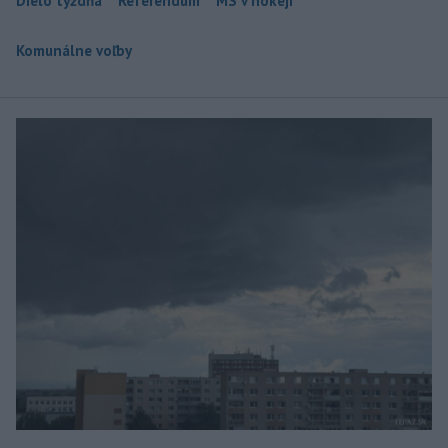
Dielo týždňa
Referendum
MS v hokeji
Komunálne voľby