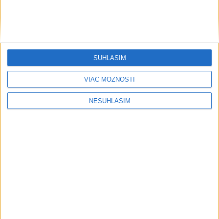
SÚHLASÍM
VIAC MOŽNOSTÍ
NESÚHLASÍM
....