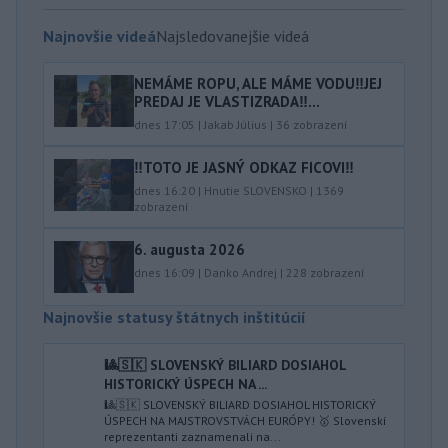
Najnovšie videá
Najsledovanejšie videá
NEMÁME ROPU, ALE MÁME VODU‼️JEJ
PREDAJ JE VLASTIZRADA‼️...
dnes 17:05
|
Jakab Július
|
36
zobrazení
‼️TOTO JE JASNÝ ODKAZ FICOVI‼️
dnes 16:20
|
Hnutie SLOVENSKO
|
1369
zobrazení
6. augusta 2026
dnes 16:09
|
Danko Andrej
|
228
zobrazení
Najnovšie statusy štátnych inštitúcií
🎱🇸🇰 SLOVENSKÝ BILIARD DOSIAHOL
HISTORICKÝ ÚSPECH NA ...
🎱🇸🇰 SLOVENSKÝ BILIARD DOSIAHOL HISTORICKÝ
ÚSPECH NA MAJSTROVSTVÁCH EURÓPY! 🥇 Slovenskí
reprezentanti zaznamenali na...