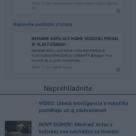
dnes 17:00
|
Ministerstvo cestovného ruchu a športu
SR
Najnovšie politické statusy
NEMÁME ROPU, ALE MÁME VODU‼️JEJ PREDAJ
JE VLASTIZRADA‼️...
NEMÁME ROPU, ALE MÁME VODU‼️JEJ PREDAJ JE
VLASTIZRADA‼️MUSÍME JU CHRÁNIŤ‼️ 🔺Najprv Fico
hovoril, že je proti moslimský...
dnes 17:02
|
Jakab Július
Neprehliadnite
VIDEO: Umelá inteligencia a robotika
pomáhajú už aj záchranárom
NOVÝ DOMOV: Medveď Artur z
košickej zoo odchádza za hranice