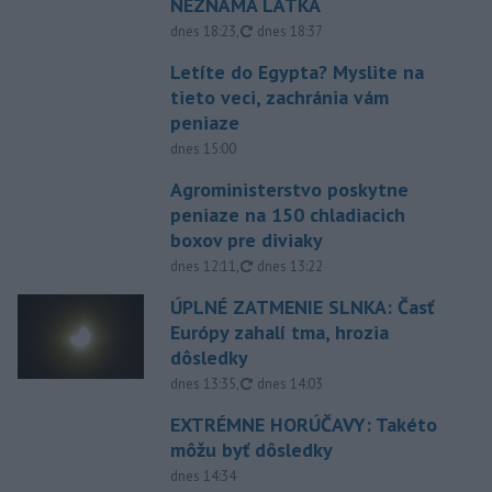
NEZNÁMA LÁTKA
aktualizované
dnes 18:23
,
dnes 18:37
Letíte do Egypta? Myslite na
tieto veci, zachránia vám
peniaze
dnes 15:00
Agroministerstvo poskytne
peniaze na 150 chladiacich
boxov pre diviaky
aktualizované
dnes 12:11
,
dnes 13:22
ÚPLNÉ ZATMENIE SLNKA: Časť
Európy zahalí tma, hrozia
dôsledky
aktualizované
dnes 13:35
,
dnes 14:03
EXTRÉMNE HORÚČAVY: Takéto
môžu byť dôsledky
dnes 14:34