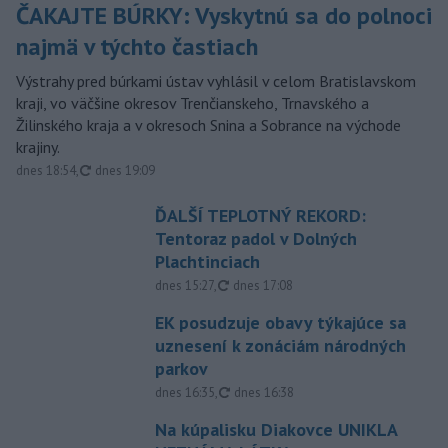
ČAKAJTE BÚRKY: Vyskytnú sa do polnoci
najmä v týchto častiach
Výstrahy pred búrkami ústav vyhlásil v celom Bratislavskom
kraji, vo väčšine okresov Trenčianskeho, Trnavského a
Žilinského kraja a v okresoch Snina a Sobrance na východe
krajiny.
aktualizované
dnes 18:54
,
dnes 19:09
ĎALŠÍ TEPLOTNÝ REKORD:
Tentoraz padol v Dolných
Plachtinciach
aktualizované
dnes 15:27
,
dnes 17:08
EK posudzuje obavy týkajúce sa
uznesení k zonáciám národných
parkov
aktualizované
dnes 16:35
,
dnes 16:38
Na kúpalisku Diakovce UNIKLA