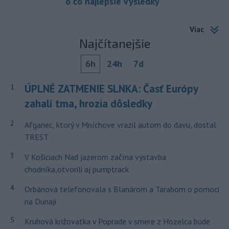
o čo najlepšie výsledky
Viac
Najčítanejšie
6h
24h
7d
ÚPLNÉ ZATMENIE SLNKA: Časť Európy
1
zahalí tma, hrozia dôsledky
2
Afganec, ktorý v Mníchove vrazil autom do davu, dostal
TREST
3
V Košiciach Nad jazerom začína výstavba
chodníka,otvorili aj pumptrack
4
Orbánová telefonovala s Blanárom a Tarabom o pomoci
na Dunaji
5
Kruhová križovatka v Poprade v smere z Hozelca bude