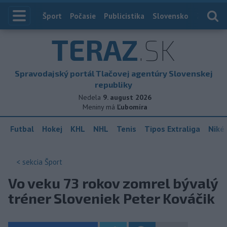
Index
Šport
Počasie
Publicistika
Slovensko
Zahranič
TERAZ
.SK
Spravodajský portál Tlačovej agentúry Slovenskej
republiky
Nedela
9. august 2026
Meniny má
Ľubomíra
Futbal
Hokej
KHL
NHL
Tenis
Tipos Extraliga
Niké 
< sekcia
Šport
Vo veku 73 rokov zomrel bývalý
tréner Sloveniek Peter Kováčik