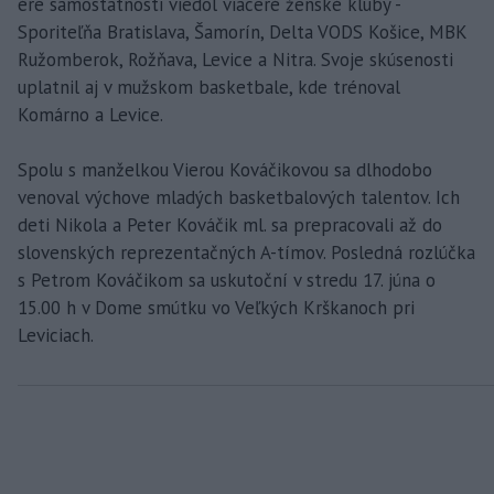
ére samostatnosti viedol viaceré ženské kluby -
Sporiteľňa Bratislava, Šamorín, Delta VODS Košice, MBK
Ružomberok, Rožňava, Levice a Nitra. Svoje skúsenosti
uplatnil aj v mužskom basketbale, kde trénoval
Komárno a Levice.
Spolu s manželkou Vierou Kováčikovou sa dlhodobo
venoval výchove mladých basketbalových talentov. Ich
deti Nikola a Peter Kováčik ml. sa prepracovali až do
slovenských reprezentačných A-tímov. Posledná rozlúčka
s Petrom Kováčikom sa uskutoční v stredu 17. júna o
15.00 h v Dome smútku vo Veľkých Krškanoch pri
Leviciach.