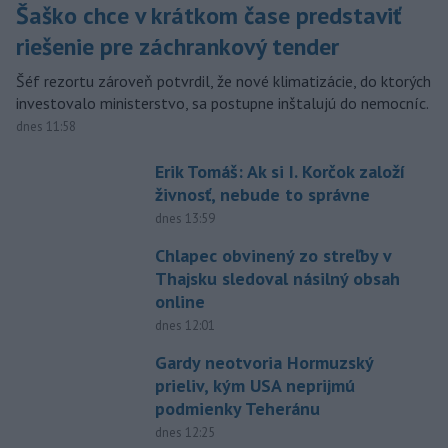
Šaško chce v krátkom čase predstaviť
riešenie pre záchrankový tender
Šéf rezortu zároveň potvrdil, že nové klimatizácie, do ktorých
investovalo ministerstvo, sa postupne inštalujú do nemocníc.
dnes 11:58
Erik Tomáš: Ak si I. Korčok založí
živnosť, nebude to správne
dnes 13:59
Chlapec obvinený zo streľby v
Thajsku sledoval násilný obsah
online
dnes 12:01
Gardy neotvoria Hormuzský
prieliv, kým USA neprijmú
podmienky Teheránu
dnes 12:25