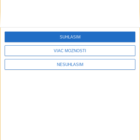
Šport
SÚHLASÍM
VIAC MOŽNOSTÍ
....
NESÚHLASÍM
....