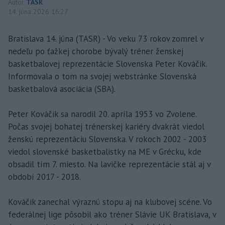
Autor
TASR
14. júna 2026 16:27
Bratislava 14. júna (TASR) - Vo veku 73 rokov zomrel v
nedeľu po ťažkej chorobe bývalý tréner ženskej
basketbalovej reprezentácie Slovenska Peter Kováčik.
Informovala o tom na svojej webstránke Slovenská
basketbalová asociácia (SBA).
Peter Kováčik sa narodil 20. apríla 1953 vo Zvolene.
Počas svojej bohatej trénerskej kariéry dvakrát viedol
ženskú reprezentáciu Slovenska. V rokoch 2002 - 2003
viedol slovenské basketbalistky na ME v Grécku, kde
obsadil tím 7. miesto. Na lavičke reprezentácie stál aj v
období 2017 - 2018.
Kováčik zanechal výraznú stopu aj na klubovej scéne. Vo
federálnej lige pôsobil ako tréner Slávie UK Bratislava, v