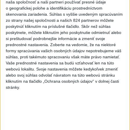
Dobrindt: Nemecko čelí každý
naša spoločnosť a naši partneri používať presné údaje
deň útokom v hybridnej vojne
o geografickej polohe a identifikáciu prostredníctvom
dnes 14:30
skenovania zariadenia. Súhlas s vyššie uvedeným spracúvaním
zo strany našej spoločnosti a našich 824 partnerov môžete
Slováci prehrali duel o bronz,
poskytnúť kliknutím na príslušné tlačidlo. Skôr než súhlas
Štolc: Hodnotí sa to ťažko
poskytnete, môžete kliknutím jeho poskytnutie odmietnuť alebo
dnes 10:18
si preštudovať podrobnejšie informácie a zmeniť svoje
prednostné nastavenia.
Zoberte na vedomie, že na niektoré
Práve teraz
formy spracúvania vašich osobných údajov nepotrebujeme váš
súhlas, proti takémuto spracovaniu však máte právo namietať.
-
Pápež Lev XIV. v nedeľu vyzval na vytvorenie
14:30
Vaše prednostné nastavenia sa budú vzťahovať len na túto
humanitárnych
koridorov pre civilistov zasiahnutých vojnou v
webovú lokalitu. Svoje nastavenia môžete kedykoľvek zmeniť
Sudáne, v ktorej zahynuli desaťtisíce ľudí a milióny sú vysídlené.
alebo svoj súhlas odvolať návratom na túto webovú stránku
kliknutím na tlačidlo „Ochrana osobných údajov“ v dolnej časti
Viac
stránky.
Videá a prenosy TASR TV
Deväť Slovákov zabojuje na ME v Paríži
o čo najlepšie výsledky
Viac