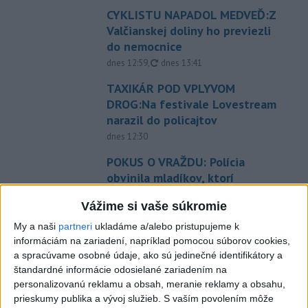
CYKLISTU NAPADOL MEDVEĎ:Z
Valčianskej doliny ho previezli
do nemocnice
aktualizované
dnes 12:59
,
dnes 13:41
TAXIKÁR POD VPLYVOM
DROG:Na festivale Lovestream
narazil do policajtov
dnes 12:30
POKUS O VRAŽDU: Polícia
obvinila mladíkov, ktorí
zaútočili na taxikára
Vážime si vaše súkromie
dnes 11:40
My a naši
partneri
ukladáme a/alebo pristupujeme k
NEBEZPEČNÁ POTÝČKA: Po
informáciám na zariadení, napríklad pomocou súborov cookies,
bodnutí neznámym predmetom
a spracúvame osobné údaje, ako sú jedinečné identifikátory a
skončil v nemocnici
štandardné informácie odosielané zariadením na
dnes 12:10
personalizovanú reklamu a obsah, meranie reklamy a obsahu,
prieskumy publika a vývoj služieb.
S vaším povolením môže