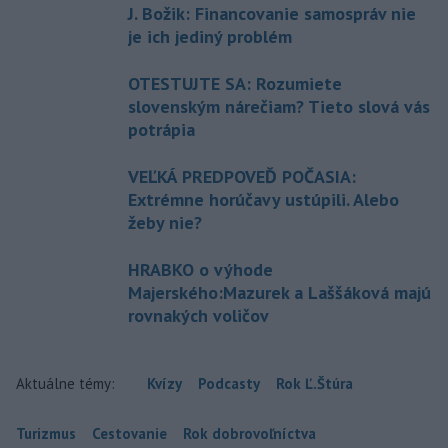
J. Božik: Financovanie samospráv nie
je ich jediný problém
OTESTUJTE SA: Rozumiete
slovenským nárečiam? Tieto slová vás
potrápia
VEĽKÁ PREDPOVEĎ POČASIA:
Extrémne horúčavy ustúpili. Alebo
žeby nie?
HRABKO o výhode
Majerského:Mazurek a Laššáková majú
rovnakých voličov
Aktuálne témy:
Kvízy
Podcasty
Rok Ľ.Štúra
Turizmus
Cestovanie
Rok dobrovoľníctva