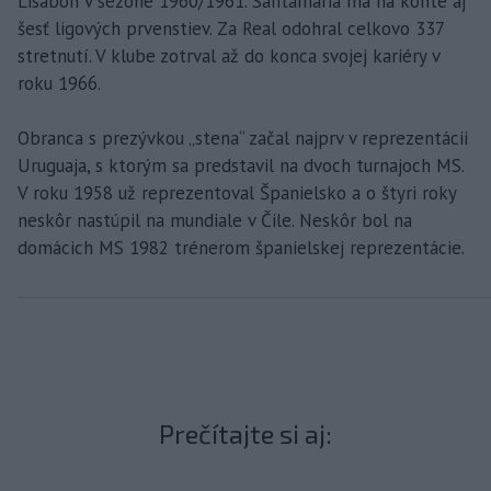
Lisabon v sezóne 1960/1961. Santamaria má na konte aj
šesť ligových prvenstiev. Za Real odohral celkovo 337
stretnutí. V klube zotrval až do konca svojej kariéry v
roku 1966.
Obranca s prezývkou „stena“ začal najprv v reprezentácii
Uruguaja, s ktorým sa predstavil na dvoch turnajoch MS.
V roku 1958 už reprezentoval Španielsko a o štyri roky
neskôr nastúpil na mundiale v Čile. Neskôr bol na
domácich MS 1982 trénerom španielskej reprezentácie.
Prečítajte si aj: