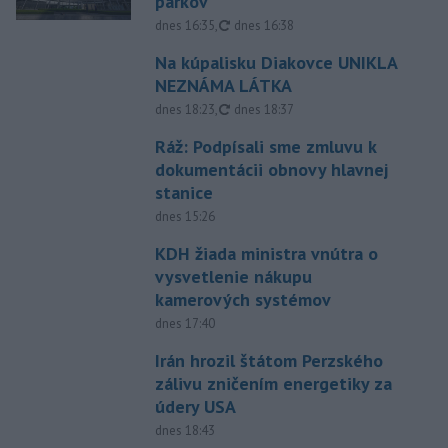
parkov
aktualizované
dnes 16:35
,
dnes 16:38
Na kúpalisku Diakovce UNIKLA
NEZNÁMA LÁTKA
aktualizované
dnes 18:23
,
dnes 18:37
Ráž: Podpísali sme zmluvu k
dokumentácii obnovy hlavnej
stanice
dnes 15:26
KDH žiada ministra vnútra o
vysvetlenie nákupu
kamerových systémov
dnes 17:40
Irán hrozil štátom Perzského
zálivu zničením energetiky za
údery USA
dnes 18:43