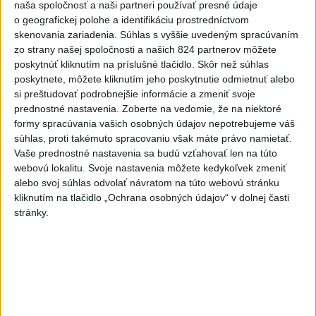
naša spoločnosť a naši partneri používať presné údaje
Videá a prenosy TASR TV
o geografickej polohe a identifikáciu prostredníctvom
skenovania zariadenia. Súhlas s vyššie uvedeným spracúvaním
Deväť Slovákov zabojuje na ME v Paríži
zo strany našej spoločnosti a našich 824 partnerov môžete
o čo najlepšie výsledky
poskytnúť kliknutím na príslušné tlačidlo. Skôr než súhlas
poskytnete, môžete kliknutím jeho poskytnutie odmietnuť alebo
si preštudovať podrobnejšie informácie a zmeniť svoje
Viac
prednostné nastavenia.
Zoberte na vedomie, že na niektoré
Najčítanejšie
formy spracúvania vašich osobných údajov nepotrebujeme váš
súhlas, proti takémuto spracovaniu však máte právo namietať.
6h
24h
7d
Vaše prednostné nastavenia sa budú vzťahovať len na túto
webovú lokalitu. Svoje nastavenia môžete kedykoľvek zmeniť
ÚPLNÉ ZATMENIE SLNKA: Časť Európy
1
alebo svoj súhlas odvolať návratom na túto webovú stránku
zahalí tma, hrozia dôsledky
kliknutím na tlačidlo „Ochrana osobných údajov“ v dolnej časti
stránky.
2
Afganec, ktorý v Mníchove vrazil autom do davu, dostal
TREST
3
V Košiciach Nad jazerom začína výstavba
chodníka,otvorili aj pumptrack