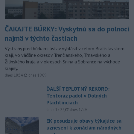
ČAKAJTE BÚRKY: Vyskytnú sa do polnoci
najmä v týchto častiach
Výstrahy pred búrkami ústav vyhlásil v celom Bratislavskom
kraji, vo väčšine okresov Trenčianskeho, Trnavského a
Žilinského kraja a v okresoch Snina a Sobrance na východe
krajiny.
aktualizované
dnes 18:54
,
dnes 19:09
ĎALŠÍ TEPLOTNÝ REKORD:
Tentoraz padol v Dolných
Plachtinciach
aktualizované
dnes 15:27
,
dnes 17:08
EK posudzuje obavy týkajúce sa
uznesení k zonáciám národných