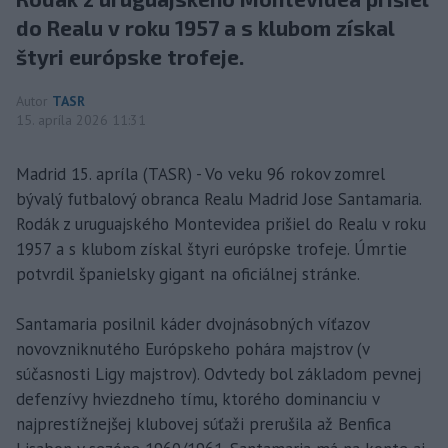
do Realu v roku 1957 a s klubom získal
štyri európske trofeje.
Autor
TASR
15. apríla 2026 11:31
Madrid 15. apríla (TASR) - Vo veku 96 rokov zomrel
bývalý futbalový obranca Realu Madrid Jose Santamaria.
Rodák z uruguajského Montevidea prišiel do Realu v roku
1957 a s klubom získal štyri európske trofeje. Úmrtie
potvrdil španielsky gigant na oficiálnej stránke.
Santamaria posilnil káder dvojnásobných víťazov
novovzniknutého Európskeho pohára majstrov (v
súčasnosti Ligy majstrov). Odvtedy bol základom pevnej
defenzívy hviezdneho tímu, ktorého dominanciu v
najprestížnejšej klubovej súťaži prerušila až Benfica