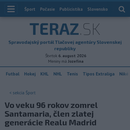
Index
Šport
Počasie
Publicistika
Slovensko
Zahranič
TERAZ
.SK
Spravodajský portál Tlačovej agentúry Slovenskej
republiky
Štvrtok
6. august 2026
Meniny má
Jozefína
Futbal
Hokej
KHL
NHL
Tenis
Tipos Extraliga
Niké 
< sekcia
Šport
Vo veku 96 rokov zomrel
Santamaria, člen zlatej
generácie Realu Madrid