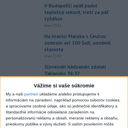
V Budapešti opäť padol
teplotný rekord, tretí za päť
týždňov
dnes 19:15
Na hranici Maroka s Ceutou
zomrelo asi 100 ľudí, oznámil
starosta
dnes 15:47
Slovenskí hádzanári zdolali
Taliansko 38:37
aktualizované
dnes 16:28
,
dnes 19:55
Vážime si vaše súkromie
Práve teraz
My a naši
partneri
ukladáme a/alebo pristupujeme k
informáciám na zariadení, napríklad pomocou súborov cookies,
-
Anglická futbalová asociácia (FA) stiahla svoju podporu
20:07
a spracúvame osobné údaje, ako sú jedinečné identifikátory a
prezidentovi
Medzinárodnej futbalovej federácie (FIFA) Giannimu
štandardné informácie odosielané zariadením na
Infantinovi, ktorý je pod paľbou kritiky po jeho neúspešnom pláne.
personalizovanú reklamu a obsah, meranie reklamy a obsahu,
prieskumy publika a vývoj služieb.
S vaším povolením môže
Viac