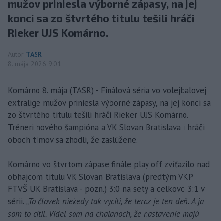
mužov priniesla výborné zápasy, na jej
konci sa zo štvrtého titulu tešili hráči
Rieker UJS Komárno.
Autor
TASR
8. mája 2026 9:01
Komárno 8. mája (TASR) - Finálová séria vo volejbalovej
extralige mužov priniesla výborné zápasy, na jej konci sa
zo štvrtého titulu tešili hráči Rieker UJS Komárno.
Tréneri nového šampióna a VK Slovan Bratislava i hráči
oboch tímov sa zhodli, že zaslúžene.
Komárno vo štvrtom zápase finále play off zvíťazilo nad
obhajcom titulu VK Slovan Bratislava (predtým VKP
FTVŠ UK Bratislava - pozn.) 3:0 na sety a celkovo 3:1 v
sérii.
„To človek niekedy tak vycíti, že teraz je ten deň. A ja
som to cítil. Videl som na chalanoch, že nastavenie majú