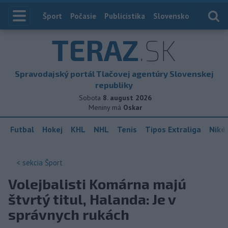
Index
Šport
Počasie
Publicistika
Slovensko
Zahranič
TERAZ
.SK
Spravodajský portál Tlačovej agentúry Slovenskej
republiky
Sobota
8. august 2026
Meniny má
Oskar
Futbal
Hokej
KHL
NHL
Tenis
Tipos Extraliga
Niké 
< sekcia
Šport
Volejbalisti Komárna majú
štvrtý titul, Halanda: Je v
správnych rukách