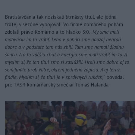
Bratislavčania tak nezískali štrnásty titul, ale jednu
trofej v sezóne vybojovali. Vo finále domáceho pohára
zdolali práve Komárno a to hladko 3:0. „
My sme mali
motiváciu im to vrátiť. Lebo v pohári sme naozaj nehrali
dobre a v podstate tam nás zbili. Tam sme nemali žiadnu
šancu. A o to väčšiu chuť a energiu sme mali vrátiť im to. A
myslím si, že ten titul sme si zaslúžili. Hrali sme dobre aj to
semifinále proti Nitre, okrem jedného zápasu. A aj teraz
finále. Myslím si, že titul je v správnych rukách,
“ povedal
pre TASR komárňanský smečiar Tomáš Halanda.