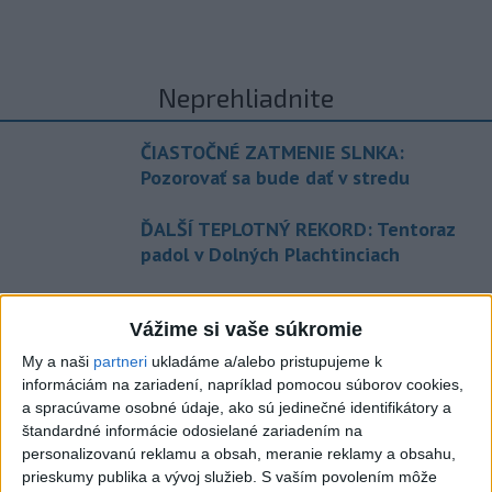
Neprehliadnite
ČIASTOČNÉ ZATMENIE SLNKA:
Pozorovať sa bude dať v stredu
ĎALŠÍ TEPLOTNÝ REKORD: Tentoraz
padol v Dolných Plachtinciach
V Budapešti opäť padol teplotný
Vážime si vaše súkromie
rekord, tretí za päť týždňov
My a naši
partneri
ukladáme a/alebo pristupujeme k
VIDEO: Umelá inteligencia a robotika
informáciám na zariadení, napríklad pomocou súborov cookies,
pomáhajú už aj záchranárom
a spracúvame osobné údaje, ako sú jedinečné identifikátory a
štandardné informácie odosielané zariadením na
personalizovanú reklamu a obsah, meranie reklamy a obsahu,
prieskumy publika a vývoj služieb.
S vaším povolením môže
Aktuálne témy:
Kvízy
Podcasty
Rok Ľ.Štúra