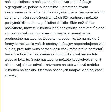
naša spoločnosť a naši partneri používať presné údaje
o geografickej polohe a identifikáciu prostredníctvom
Turizmus
Cestovanie
Rok dobrovoľníctva
skenovania zariadenia. Súhlas s vyššie uvedeným spracúvaním
zo strany našej spoločnosti a našich 824 partnerov môžete
Dielo týždňa
Referendum
MS v hokeji
poskytnúť kliknutím na príslušné tlačidlo. Skôr než súhlas
poskytnete, môžete kliknutím jeho poskytnutie odmietnuť alebo
si preštudovať podrobnejšie informácie a zmeniť svoje
Komunálne voľby
prednostné nastavenia.
Zoberte na vedomie, že na niektoré
formy spracúvania vašich osobných údajov nepotrebujeme váš
súhlas, proti takémuto spracovaniu však máte právo namietať.
Vaše prednostné nastavenia sa budú vzťahovať len na túto
webovú lokalitu. Svoje nastavenia môžete kedykoľvek zmeniť
HRABKO o výhode Majerského:Mazurek
alebo svoj súhlas odvolať návratom na túto webovú stránku
kliknutím na tlačidlo „Ochrana osobných údajov“ v dolnej časti
a Laššáková majú rovnakých voličov
stránky.
Podľa Hrabka sú z hľadiska podpory voličov najsilnejšími
kandidátmi na predsedu VÚC Majerský, Mazurek a Laššáková
(správa, PODCAST, VIDEO)
dnes 6:00
Od septembra sa AI gramotnosť