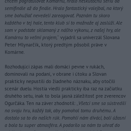
chcem pogratulovať Komárnu, hralo neskutočnú sériu od
semifinále až do finále. Hralo fantastický volejbal, na ktorý
sme bohužiaľ nevedeli zareagovať. Poznám tu skoro
každého v tej hale, tento klub si to možnože aj zaslúži. Ale
som v podstate sklamaný z nášho výkonu, z našej hry, ale
Komárnu to veľmi prajem,
“ vyjadril sa univerzál Slovana
Peter Mlynarčík, ktorý predtým pôsobil práve v
Komárne.
Rozhodujúci zápas mali domáci pevne v rukách,
dominovali na podaní, v obrane i útoku a Slovan
prakticky nepustili do žiadneho náznaku, aby otočili
scenár duelu. Hostia viedli prakticky iba raz na začiatku
druhého setu, inak to bola jasná záležitosť pre zverencov
Ogurčáka. Ten na záver zhodnotil: „
Všetci sme sa sústredili
na svoju hru, každý tak, aby pomohol tomu druhému. A
dostalo sa to do našich rúk. Pomohli nám diváci, boli úžasní
a bola tu super atmosféra. A podarilo sa nám to uhrať do