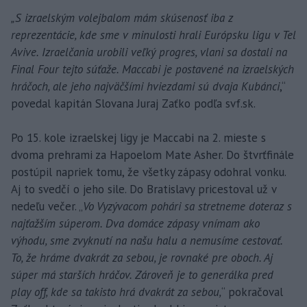
„S izraelským volejbalom mám skúsenosť iba z
reprezentácie, kde sme v minulosti hrali Európsku ligu v Tel
Avive. Izraelčania urobili veľký progres, vlani sa dostali na
Final Four tejto súťaže. Maccabi je postavené na izraelských
hráčoch, ale jeho najväčšími hviezdami sú dvaja Kubánci
,“
povedal kapitán Slovana Juraj Zaťko podľa svf.sk.
Po 15. kole izraelskej ligy je Maccabi na 2. mieste s
dvoma prehrami za Hapoelom Mate Asher. Do štvrťfinále
postúpil napriek tomu, že všetky zápasy odohral vonku.
Aj to svedčí o jeho sile. Do Bratislavy pricestoval už v
nedeľu večer. „
Vo Vyzývacom pohári sa stretneme doteraz s
najťažším súperom. Dva domáce zápasy vnímam ako
výhodu, sme zvyknutí na našu halu a nemusíme cestovať.
To, že hráme dvakrát za sebou, je rovnaké pre oboch. Aj
súper má starších hráčov. Zároveň je to generálka pred
play off, kde sa takisto hrá dvakrát za sebou,
“ pokračoval