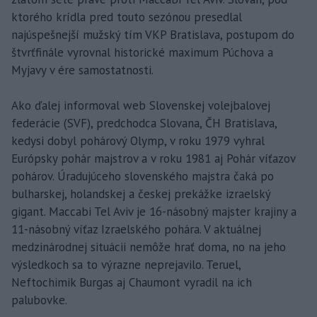
ktorého krídla pred touto sezónou presedlal
najúspešnejší mužský tím VKP Bratislava, postupom do
štvrťfinále vyrovnal historické maximum Púchova a
Myjavy v ére samostatnosti.
Ako ďalej informoval web Slovenskej volejbalovej
federácie (SVF), predchodca Slovana, ČH Bratislava,
kedysi dobyl pohárový Olymp, v roku 1979 vyhral
Európsky pohár majstrov a v roku 1981 aj Pohár víťazov
pohárov. Úradujúceho slovenského majstra čaká po
bulharskej, holandskej a českej prekážke izraelský
gigant. Maccabi Tel Aviv je 16-násobný majster krajiny a
11-násobný víťaz Izraelského pohára. V aktuálnej
medzinárodnej situácii nemôže hrať doma, no na jeho
výsledkoch sa to výrazne neprejavilo. Teruel,
Neftochimik Burgas aj Chaumont vyradil na ich
palubovke.