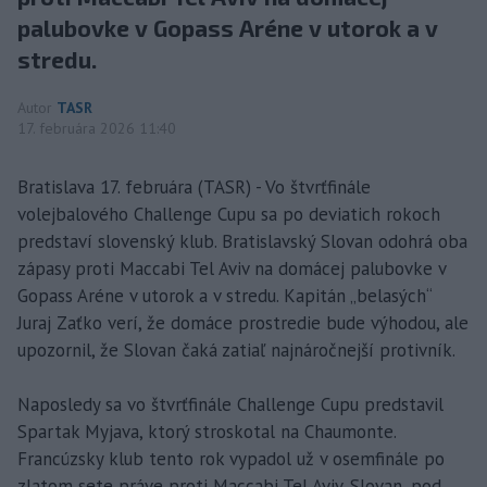
palubovke v Gopass Aréne v utorok a v
stredu.
Autor
TASR
17. februára 2026 11:40
Bratislava 17. februára (TASR) - Vo štvrťfinále
volejbalového Challenge Cupu sa po deviatich rokoch
predstaví slovenský klub. Bratislavský Slovan odohrá oba
zápasy proti Maccabi Tel Aviv na domácej palubovke v
Gopass Aréne v utorok a v stredu. Kapitán „belasých“
Juraj Zaťko verí, že domáce prostredie bude výhodou, ale
upozornil, že Slovan čaká zatiaľ najnáročnejší protivník.
Naposledy sa vo štvrťfinále Challenge Cupu predstavil
Spartak Myjava, ktorý stroskotal na Chaumonte.
Francúzsky klub tento rok vypadol už v osemfinále po
zlatom sete práve proti Maccabi Tel Aviv. Slovan, pod