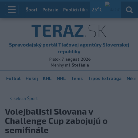
23
°C
Index
Šport
Počasie
Publicistika
Slovensko
Zahranič
TERAZ
.SK
Spravodajský portál Tlačovej agentúry Slovenskej
republiky
Piatok
7. august 2026
Meniny má
Štefánia
Futbal
Hokej
KHL
NHL
Tenis
Tipos Extraliga
Niké 
< sekcia
Šport
Volejbalisti Slovana v
Challenge Cup zabojujú o
semifinále