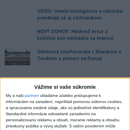
VIDEO: Umelá inteligencia a robotika
pomáhajú už aj záchranárom
NOVÝ DOMOV: Medveď Artur z
košickej zoo odchádza za hranice
Orbánová telefonovala s Blanárom a
Tarabom o pomoci na Dunaji
Aktuálne témy:
Kvízy
Podcasty
Rok Ľ.Štúra
Vážime si vaše súkromie
My a naši
partneri
ukladáme a/alebo pristupujeme k
Turizmus
Cestovanie
Rok dobrovoľníctva
informáciám na zariadení, napríklad pomocou súborov cookies,
a spracúvame osobné údaje, ako sú jedinečné identifikátory a
Dielo týždňa
Referendum
MS v hokeji
štandardné informácie odosielané zariadením na
personalizovanú reklamu a obsah, meranie reklamy a obsahu,
Komunálne voľby
prieskumy publika a vývoj služieb.
S vaším povolením môže