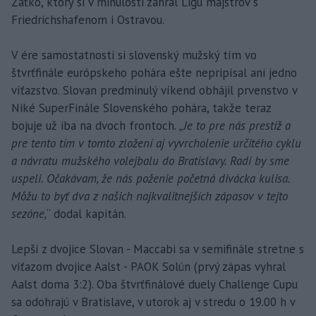
Zaťko, ktorý si v minulosti zahral Ligu majstrov s
Friedrichshafenom i Ostravou.
V ére samostatnosti si slovenský mužský tím vo
štvrťfinále európskeho pohára ešte nepripísal ani jedno
víťazstvo. Slovan predminulý víkend obhájil prvenstvo v
Niké SuperFinále Slovenského pohára, takže teraz
bojuje už iba na dvoch frontoch.
„Je to pre nás prestíž a
pre tento tím v tomto zložení aj vyvrcholenie určitého cyklu
a návratu mužského volejbalu do Bratislavy. Radi by sme
uspeli. Očakávam, že nás poženie početná divácka kulisa.
Môžu to byť dva z našich najkvalitnejších zápasov v tejto
sezóne,
“ dodal kapitán.
Lepší z dvojice Slovan - Maccabi sa v semifinále stretne s
víťazom dvojice Aalst - PAOK Solún (prvý zápas vyhral
Aalst doma 3:2). Oba štvrťfinálové duely Challenge Cupu
sa odohrajú v Bratislave, v utorok aj v stredu o 19.00 h v