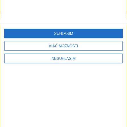
ŽSK: VšZP znevýhodnila krajské nemocnice v porovnaní so
súkromnými
Obnovu posledného úseku cesty na Kráľovu hoľu majú
SÚHLASÍM
ukončiť v auguste
VIAC MOŽNOSTÍ
NESÚHLASÍM
Neprehliadnite
TEPLOTNÝ REKORD NA SLOVENSKU:
Padol v Kamenici nad Hronom
Filip Kuffa tvrdí, že eurokomisia mu
dala za pravdu pri zonácii
Pri horúčavách myslite aj na zvieratá.