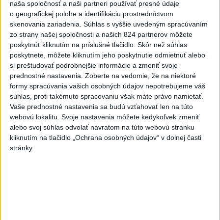
naša spoločnosť a naši partneri používať presné údaje
o geografickej polohe a identifikáciu prostredníctvom
skenovania zariadenia. Súhlas s vyššie uvedeným spracúvaním
zo strany našej spoločnosti a našich 824 partnerov môžete
poskytnúť kliknutím na príslušné tlačidlo. Skôr než súhlas
ČAKAJTE BÚRKY: Vyskytnú sa do polnoci
poskytnete, môžete kliknutím jeho poskytnutie odmietnuť alebo
najmä v týchto častiach
si preštudovať podrobnejšie informácie a zmeniť svoje
prednostné nastavenia.
Zoberte na vedomie, že na niektoré
Výstrahy pred búrkami ústav vyhlásil v celom Bratislavskom
formy spracúvania vašich osobných údajov nepotrebujeme váš
kraji, vo väčšine okresov Trenčianskeho, Trnavského a
súhlas, proti takémuto spracovaniu však máte právo namietať.
Žilinského kraja a v okresoch Snina a Sobrance na východe
Vaše prednostné nastavenia sa budú vzťahovať len na túto
krajiny.
webovú lokalitu. Svoje nastavenia môžete kedykoľvek zmeniť
aktualizované
alebo svoj súhlas odvolať návratom na túto webovú stránku
včera 18:54
,
včera 19:09
kliknutím na tlačidlo „Ochrana osobných údajov“ v dolnej časti
stránky.
Na kúpalisku Diakovce UNIKALA
LÁTKA, osem ľudí skončilo v
nemocnici
aktualizované
včera 18:23
,
včera 21:38
Francúzski vinári sa po
požiaroch obávajú dymovej