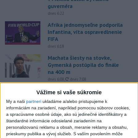
guvernéra
dnes 6:22
Afrika jednomyseľne podporila
Infantina, víta ospravedlnenie
FIFA
dnes 6:18
Machata šiesty na stovke,
Gymerská postúpila do finále
na 400 m
aktualizované
dnes 6:08
,
dnes 7:08
Práve teraz
Vážime si vaše súkromie
-
Generálna prokuratúra SR podala v súvislosti s určením
My a naši
partneri
ukladáme a/alebo pristupujeme k
09:01
volebných
obvodov celkovo osem protestov prokurátora, a to proti
informáciám na zariadení, napríklad pomocou súborov cookies,
piatim uzneseniam mestských zastupiteľstiev a trom uzneseniam
a spracúvame osobné údaje, ako sú jedinečné identifikátory a
zastupiteľstiev samosprávnych krajov.
štandardné informácie odosielané zariadením na
personalizovanú reklamu a obsah, meranie reklamy a obsahu,
prieskumy publika a vývoj služieb.
S vaším povolením môže
Viac