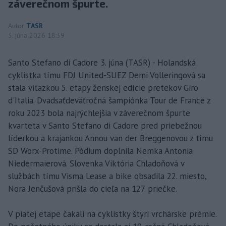
záverečnom špurte.
Autor
TASR
3. júna 2026 18:39
Santo Stefano di Cadore 3. júna (TASR) - Holandská
cyklistka tímu FDJ United-SUEZ Demi Volleringová sa
stala víťazkou 5. etapy ženskej edície pretekov Giro
d'Italia. Dvadsaťdeväťročná šampiónka Tour de France z
roku 2023 bola najrýchlejšia v záverečnom špurte
kvarteta v Santo Stefano di Cadore pred priebežnou
líderkou a krajankou Annou van der Breggenovou z tímu
SD Worx-Protime. Pódium doplnila Nemka Antonia
Niedermaierová. Slovenka Viktória Chladoňová v
službách tímu Visma Lease a bike obsadila 22. miesto,
Nora Jenčušová prišla do cieľa na 127. priečke.
V piatej etape čakali na cyklistky štyri vrchárske prémie.