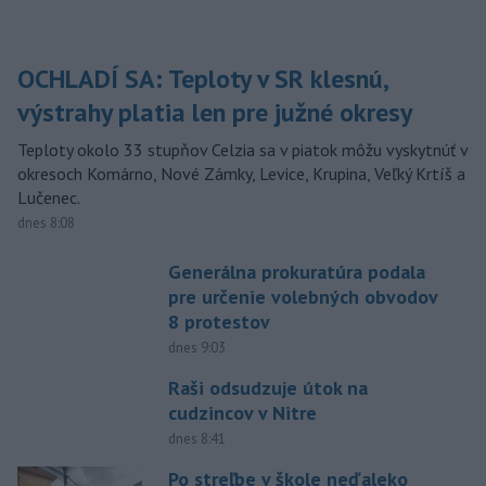
OCHLADÍ SA: Teploty v SR klesnú,
výstrahy platia len pre južné okresy
Teploty okolo 33 stupňov Celzia sa v piatok môžu vyskytnúť v
okresoch Komárno, Nové Zámky, Levice, Krupina, Veľký Krtíš a
Lučenec.
dnes 8:08
Generálna prokuratúra podala
pre určenie volebných obvodov
8 protestov
dnes 9:03
Raši odsudzuje útok na
cudzincov v Nitre
dnes 8:41
Po streľbe v škole neďaleko