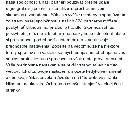
naša spoločnosť a naši partneri používať presné údaje
Videá a prenosy TASR TV
o geografickej polohe a identifikáciu prostredníctvom
skenovania zariadenia. Súhlas s vyššie uvedeným spracúvaním
Deväť Slovákov zabojuje na ME v Paríži
zo strany našej spoločnosti a našich 824 partnerov môžete
o čo najlepšie výsledky
poskytnúť kliknutím na príslušné tlačidlo. Skôr než súhlas
poskytnete, môžete kliknutím jeho poskytnutie odmietnuť alebo
si preštudovať podrobnejšie informácie a zmeniť svoje
Viac
prednostné nastavenia.
Zoberte na vedomie, že na niektoré
Najčítanejšie
formy spracúvania vašich osobných údajov nepotrebujeme váš
súhlas, proti takémuto spracovaniu však máte právo namietať.
6h
24h
7d
Vaše prednostné nastavenia sa budú vzťahovať len na túto
webovú lokalitu. Svoje nastavenia môžete kedykoľvek zmeniť
Po streľbe v škole neďaleko Bangkoku
1
alebo svoj súhlas odvolať návratom na túto webovú stránku
hlásia štyroch mŕtvych
kliknutím na tlačidlo „Ochrana osobných údajov“ v dolnej časti
stránky.
2
Kruhová križovatka v Poprade v smere z Hozelca bude
hotová budúci rok
3
Prešovský kraj vyzýva k využitiu bezplatného parkoviska v
Tatrách
4