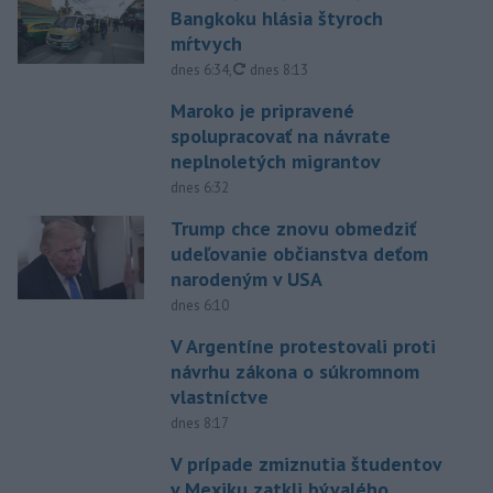
Bangkoku hlásia štyroch
mŕtvych
aktualizované
dnes 6:34
,
dnes 8:13
Maroko je pripravené
spolupracovať na návrate
neplnoletých migrantov
dnes 6:32
Trump chce znovu obmedziť
udeľovanie občianstva deťom
narodeným v USA
dnes 6:10
V Argentíne protestovali proti
návrhu zákona o súkromnom
vlastníctve
dnes 8:17
V prípade zmiznutia študentov
v Mexiku zatkli bývalého