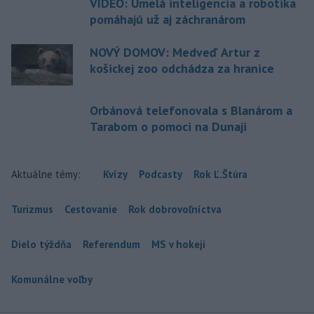
VIDEO: Umelá inteligencia a robotika
pomáhajú už aj záchranárom
NOVÝ DOMOV: Medveď Artur z
košickej zoo odchádza za hranice
Orbánová telefonovala s Blanárom a
Tarabom o pomoci na Dunaji
Aktuálne témy:
Kvízy
Podcasty
Rok Ľ.Štúra
Turizmus
Cestovanie
Rok dobrovoľníctva
Dielo týždňa
Referendum
MS v hokeji
Komunálne voľby