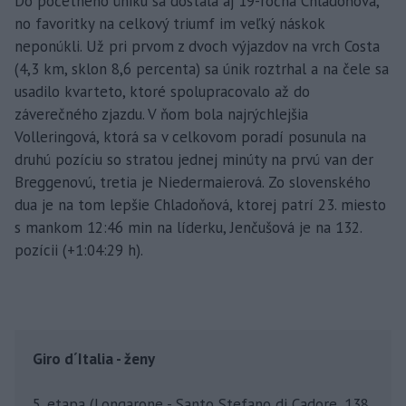
Do početného úniku sa dostala aj 19-ročná Chladoňová,
no favoritky na celkový triumf im veľký náskok
neponúkli. Už pri prvom z dvoch výjazdov na vrch Costa
(4,3 km, sklon 8,6 percenta) sa únik roztrhal a na čele sa
usadilo kvarteto, ktoré spolupracovalo až do
záverečného zjazdu. V ňom bola najrýchlejšia
Volleringová, ktorá sa v celkovom poradí posunula na
druhú pozíciu so stratou jednej minúty na prvú van der
Breggenovú, tretia je Niedermaierová. Zo slovenského
dua je na tom lepšie Chladoňová, ktorej patrí 23. miesto
s mankom 12:46 min na líderku, Jenčušová je na 132.
pozícii (+1:04:29 h).
Giro d´Italia - ženy
5. etapa (Longarone - Santo Stefano di Cadore, 138