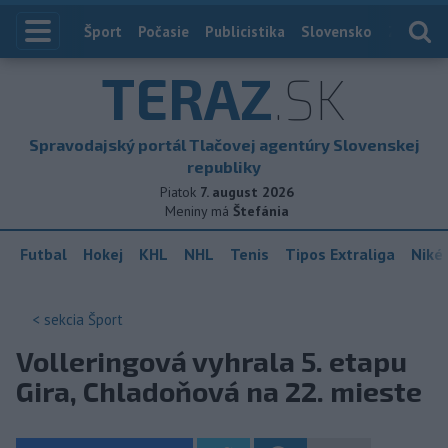
Index
Šport
Počasie
Publicistika
Slovensko
Zahranič
TERAZ
.SK
Spravodajský portál Tlačovej agentúry Slovenskej
republiky
Piatok
7. august 2026
Meniny má
Štefánia
Futbal
Hokej
KHL
NHL
Tenis
Tipos Extraliga
Niké 
< sekcia
Šport
Volleringová vyhrala 5. etapu
Gira, Chladoňová na 22. mieste