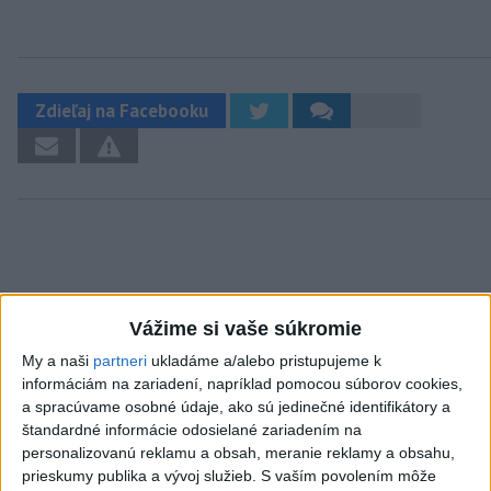
Zdieľaj na Facebooku
Neprehliadnite
Vážime si vaše súkromie
My a naši
partneri
ukladáme a/alebo pristupujeme k
ŠIMEČKA: Fico sa bojí priznať,že
informáciám na zariadení, napríklad pomocou súborov cookies,
Slovensko patrí do koalície ochotných
a spracúvame osobné údaje, ako sú jedinečné identifikátory a
štandardné informácie odosielané zariadením na
Pri horúčavách myslite aj na zvieratá.
personalizovanú reklamu a obsah, meranie reklamy a obsahu,
Viete, kedy potrebujú pomoc?
prieskumy publika a vývoj služieb.
S vaším povolením môže