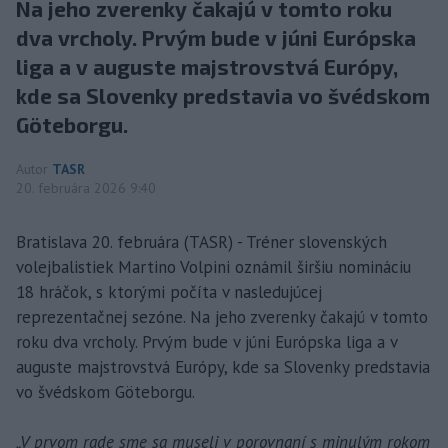
Na jeho zverenky čakajú v tomto roku
dva vrcholy. Prvým bude v júni Európska
liga a v auguste majstrovstvá Európy,
kde sa Slovenky predstavia vo švédskom
Göteborgu.
Autor
TASR
20. februára 2026 9:40
Bratislava 20. februára (TASR) - Tréner slovenských
volejbalistiek Martino Volpini oznámil širšiu nomináciu
18 hráčok, s ktorými počíta v nasledujúcej
reprezentačnej sezóne. Na jeho zverenky čakajú v tomto
roku dva vrcholy. Prvým bude v júni Európska liga a v
auguste majstrovstvá Európy, kde sa Slovenky predstavia
vo švédskom Göteborgu.
„V prvom rade sme sa museli v porovnaní s minulým rokom