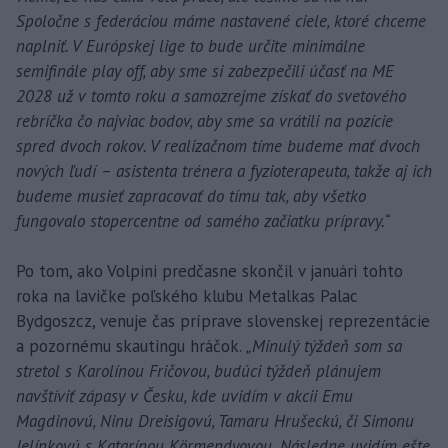
Spoločne s federáciou máme nastavené ciele, ktoré chceme
naplniť. V Európskej lige to bude určite minimálne
semifinále play off, aby sme si zabezpečili účasť na ME
2028 už v tomto roku a samozrejme získať do svetového
rebríčka čo najviac bodov, aby sme sa vrátili na pozície
spred dvoch rokov. V realizačnom tíme budeme mať dvoch
nových ľudí – asistenta trénera a fyzioterapeuta, takže aj ich
budeme musieť zapracovať do tímu tak, aby všetko
fungovalo stopercentne od samého začiatku prípravy.“
Po tom, ako Volpini predčasne skončil v januári tohto
roka na lavičke poľského klubu Metalkas Palac
Bydgoszcz, venuje čas príprave slovenskej reprezentácie
a pozornému skautingu hráčok.
„Minulý týždeň som sa
stretol s Karolínou Fričovou, budúci týždeň plánujem
navštíviť zápasy v Česku, kde uvidím v akcii Emu
Magdinovú, Ninu Dreisigovú, Tamaru Hrušeckú, či Simonu
Jelínkovú s Katarínou Körmendyovou. Následne uvidím ešte