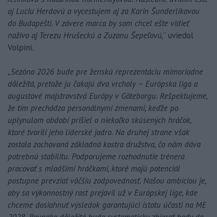
aj Luciu Herdovú a vycestujem aj za Karin Šunderlíkovou
do Budapešti. V závere marca by som chcel ešte vidieť
naživo aj Terezu Hrušeckú a Zuzanu Šepeľovú,
“ uviedol
Volpini.
„Sezóna 2026 bude pre ženskú reprezentáciu mimoriadne
dôležitá, pretože ju čakajú dva vrcholy – Európska liga a
augustové majstrovstvá Európy v Göteborgu. Rešpektujeme,
že tím prechádza personálnymi zmenami, keďže po
uplynulom období prišiel o niekoľko skúsených hráčok,
ktoré tvorili jeho líderské jadro. Na druhej strane však
zostala zachovaná základná kostra družstva, čo nám dáva
potrebnú stabilitu. Podporujeme rozhodnutie trénera
pracovať s mladšími hráčkami, ktoré majú potenciál
postupne prevziať väčšiu zodpovednosť. Našou ambíciou je,
aby sa výkonnostný rast prejavil už v Európskej lige, kde
chceme dosiahnuť výsledok garantujúci istotu účasti na ME