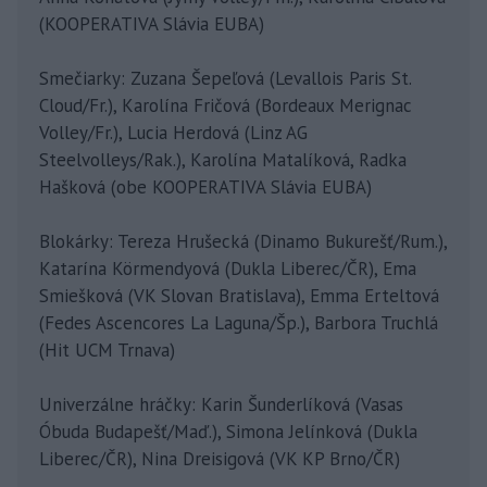
(KOOPERATIVA Slávia EUBA)
Smečiarky: Zuzana Šepeľová (Levallois Paris St.
Cloud/Fr.), Karolína Fričová (Bordeaux Merignac
Volley/Fr.), Lucia Herdová (Linz AG
Steelvolleys/Rak.), Karolína Matalíková, Radka
Hašková (obe KOOPERATIVA Slávia EUBA)
Blokárky: Tereza Hrušecká (Dinamo Bukurešť/Rum.),
Katarína Körmendyová (Dukla Liberec/ČR), Ema
Smiešková (VK Slovan Bratislava), Emma Erteltová
(Fedes Ascencores La Laguna/Šp.), Barbora Truchlá
(Hit UCM Trnava)
Univerzálne hráčky: Karin Šunderlíková (Vasas
Óbuda Budapešť/Maď.), Simona Jelínková (Dukla
Liberec/ČR), Nina Dreisigová (VK KP Brno/ČR)