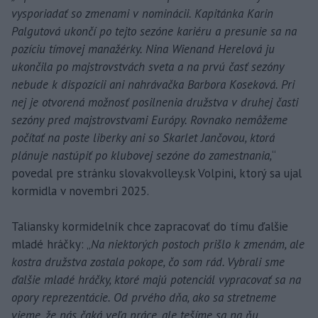
vysporiadať so zmenami v nominácii. Kapitánka Karin
Palgutová ukončí po tejto sezóne kariéru a presunie sa na
pozíciu tímovej manažérky. Nina Wienand Herelová ju
ukončila po majstrovstvách sveta a na prvú časť sezóny
nebude k dispozícii ani nahrávačka Barbora Koseková. Pri
nej je otvorená možnosť posilnenia družstva v druhej časti
sezóny pred majstrovstvami Európy. Rovnako nemôžeme
počítať na poste liberky ani so Skarlet Jančovou, ktorá
plánuje nastúpiť po klubovej sezóne do zamestnania,
“
povedal pre stránku slovakvolley.sk Volpini, ktorý sa ujal
kormidla v novembri 2025.
Taliansky kormidelník chce zapracovať do tímu ďalšie
mladé hráčky: „
Na niektorých postoch prišlo k zmenám, ale
kostra družstva zostala pokope, čo som rád. Vybrali sme
ďalšie mladé hráčky, ktoré majú potenciál vypracovať sa na
opory reprezentácie. Od prvého dňa, ako sa stretneme
vieme, že nás čaká veľa práce, ale tešíme sa na ňu.