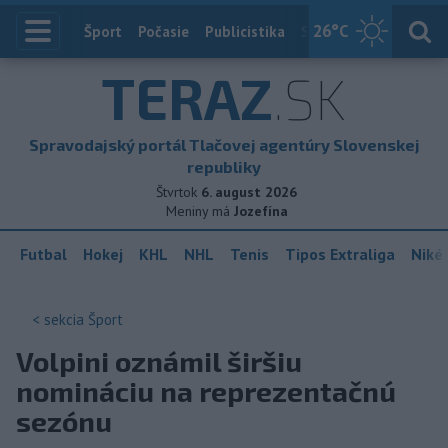
26
°C
Index
Šport
Počasie
Publicistika
Slovensko
Zahranič
TERAZ
.SK
Spravodajský portál Tlačovej agentúry Slovenskej
republiky
Štvrtok
6. august 2026
Meniny má
Jozefína
Futbal
Hokej
KHL
NHL
Tenis
Tipos Extraliga
Niké 
< sekcia
Šport
Volpini oznámil širšiu
nomináciu na reprezentačnú
sezónu