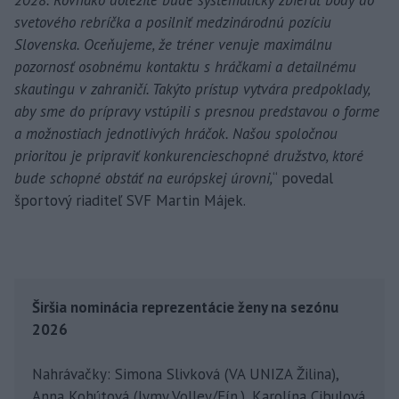
2028. Rovnako dôležité bude systematicky zbierať body do
svetového rebríčka a posilniť medzinárodnú pozíciu
Slovenska. Oceňujeme, že tréner venuje maximálnu
pozornosť osobnému kontaktu s hráčkami a detailnému
skautingu v zahraničí. Takýto prístup vytvára predpoklady,
aby sme do prípravy vstúpili s presnou predstavou o forme
a možnostiach jednotlivých hráčok. Našou spoločnou
prioritou je pripraviť konkurencieschopné družstvo, ktoré
bude schopné obstáť na európskej úrovni,
“ povedal
športový riaditeľ SVF Martin Májek.
Širšia nominácia reprezentácie ženy na sezónu
2026
Nahrávačky: Simona Slivková (VA UNIZA Žilina),
Anna Kohútová (Jymy Volley/Fín.), Karolína Cibulová