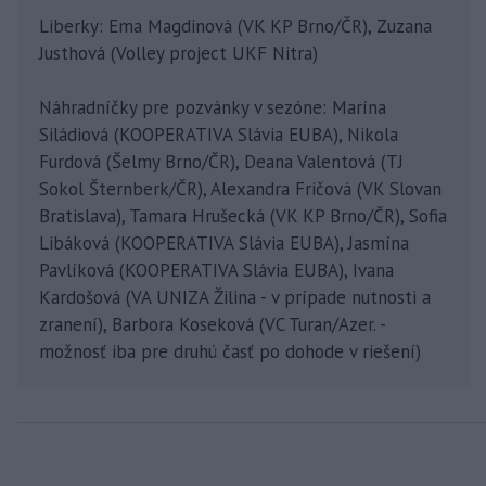
Liberky: Ema Magdinová (VK KP Brno/ČR), Zuzana
Justhová (Volley project UKF Nitra)
Náhradníčky pre pozvánky v sezóne: Marína
Siládiová (KOOPERATIVA Slávia EUBA), Nikola
Furdová (Šelmy Brno/ČR), Deana Valentová (TJ
Sokol Šternberk/ČR), Alexandra Fričová (VK Slovan
Bratislava), Tamara Hrušecká (VK KP Brno/ČR), Sofia
Libáková (KOOPERATIVA Slávia EUBA), Jasmína
Pavlíková (KOOPERATIVA Slávia EUBA), Ivana
Kardošová (VA UNIZA Žilina - v prípade nutnosti a
zranení), Barbora Koseková (VC Turan/Azer. -
možnosť iba pre druhú časť po dohode v riešení)