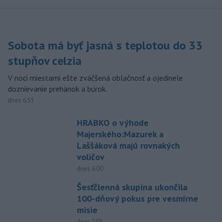
Sobota má byť jasná s teplotou do 33
stupňov celzia
V noci miestami ešte zväčšená oblačnosť a ojedinele
doznievanie prehánok a búrok.
dnes 6:55
HRABKO o výhode
Majerského:Mazurek a
Laššáková majú rovnakých
voličov
dnes 6:00
Šesťčlenná skupina ukončila
100-dňový pokus pre vesmírne
misie
dnes 7:05