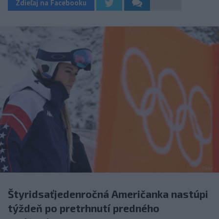
Zdieľaj na Facebooku
Štyridsaťjedenročná Američanka nastúpi
týždeň po pretrhnutí predného