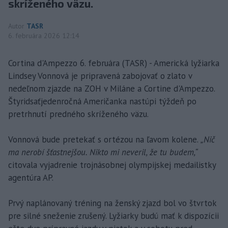
skríženého väzu.
Autor
TASR
6. februára 2026 12:14
Cortina d'Ampezzo 6. februára (TASR) - Americká lyžiarka
Lindsey Vonnová je pripravená zabojovať o zlato v
nedeľnom zjazde na ZOH v Miláne a Cortine d'Ampezzo.
Štyridsaťjedenročná Američanka nastúpi týždeň po
pretrhnutí predného skríženého väzu.
Vonnová bude pretekať s ortézou na ľavom kolene.
„Nič
ma nerobí šťastnejšou. Nikto mi neveril, že tu budem,“
citovala vyjadrenie trojnásobnej olympijskej medailistky
agentúra AP.
Prvý naplánovaný tréning na ženský zjazd bol vo štvrtok
pre silné sneženie zrušený. Lyžiarky budú mať k dispozícii