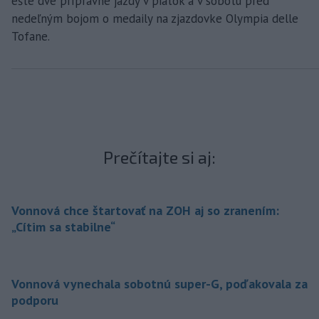
ešte dve prípravné jazdy v piatok a v sobotu pred
nedeľným bojom o medaily na zjazdovke Olympia delle
Tofane.
Prečítajte si aj:
Vonnová chce štartovať na ZOH aj so zranením:
„Cítim sa stabilne“
Vonnová vynechala sobotnú super-G, poďakovala za
podporu