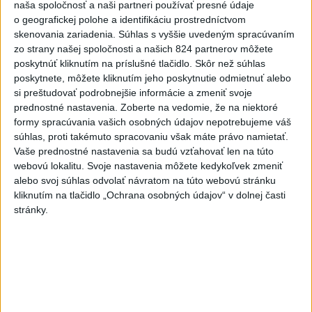
4
ČIASTOČNÉ ZATMENIE SLNKA: Pozorovať sa bude dať v
naša spoločnosť a naši partneri používať presné údaje
o geografickej polohe a identifikáciu prostredníctvom
stredu
skenovania zariadenia. Súhlas s vyššie uvedeným spracúvaním
5
Historik Zajac: Územie Slovenska bolo jadrom poľsko-
zo strany našej spoločnosti a našich 824 partnerov môžete
poskytnúť kliknutím na príslušné tlačidlo. Skôr než súhlas
uhorských vzťahov
poskytnete, môžete kliknutím jeho poskytnutie odmietnuť alebo
6
Kruhová križovatka v Poprade v smere z Hozelca bude
si preštudovať podrobnejšie informácie a zmeniť svoje
prednostné nastavenia.
Zoberte na vedomie, že na niektoré
hotová budúci rok
formy spracúvania vašich osobných údajov nepotrebujeme váš
7
Prešovský kraj vyzýva k využitiu bezplatného parkoviska v
súhlas, proti takémuto spracovaniu však máte právo namietať.
Vaše prednostné nastavenia sa budú vzťahovať len na túto
Tatrách
webovú lokalitu. Svoje nastavenia môžete kedykoľvek zmeniť
alebo svoj súhlas odvolať návratom na túto webovú stránku
Najnovšie správy na Teraz.sk
kliknutím na tlačidlo „Ochrana osobných údajov“ v dolnej časti
stránky.
Vyhlásenia
Priame prenosy z Národnej rady SR