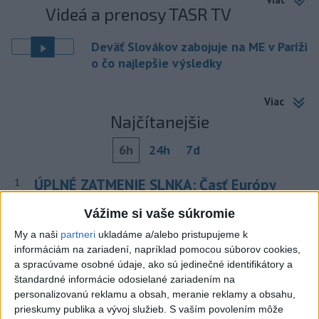
Viac
Videá a prenosy TASR TV
Deväť Slovákov zabojuje na ME v Paríži
o čo najlepšie výsledky
Viac
Najčítanejšie
6h
24h
7d
ÚPLNÉ ZATMENIE SLNKA: Časť Európy
1
zahalí tma, hrozia dôsledky
Vážime si vaše súkromie
2
Obranca Kaša dostal od Žiliny povolenie hľadať si nový
My a naši
partneri
ukladáme a/alebo pristupujeme k
informáciám na zariadení, napríklad pomocou súborov cookies,
klub
a spracúvame osobné údaje, ako sú jedinečné identifikátory a
3
V časti Košice-Krásna otvorili park pomenovaný po
štandardné informácie odosielané zariadením na
personalizovanú reklamu a obsah, meranie reklamy a obsahu,
kňazovi Semivanovi
prieskumy publika a vývoj služieb.
S vaším povolením môže