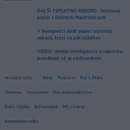
ĎALŠÍ TEPLOTNÝ REKORD: Tentoraz
padol v Dolných Plachtinciach
V Budapešti opäť padol teplotný
rekord, tretí za päť týždňov
VIDEO: Umelá inteligencia a robotika
pomáhajú už aj záchranárom
Aktuálne témy:
Kvízy
Podcasty
Rok Ľ.Štúra
Turizmus
Cestovanie
Rok dobrovoľníctva
Dielo týždňa
Referendum
MS v hokeji
Komunálne voľby