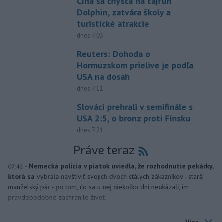
Čína sa chystá na tajfún
Dolphin, zatvára školy a
turistické atrakcie
dnes 7:03
Reuters: Dohoda o
Hormuzskom prielive je podľa
USA na dosah
dnes 7:11
Slováci prehrali v semifinále s
USA 2:5, o bronz proti Fínsku
dnes 7:21
Práve teraz
-
Nemecká polícia v piatok uviedla, že rozhodnutie pekárky,
07:42
ktorá sa
vybrala navštíviť svojich dvoch stálych zákazníkov - starší
manželský pár - po tom, čo sa u nej niekoľko dní neukázali, im
pravdepodobne zachránilo život.