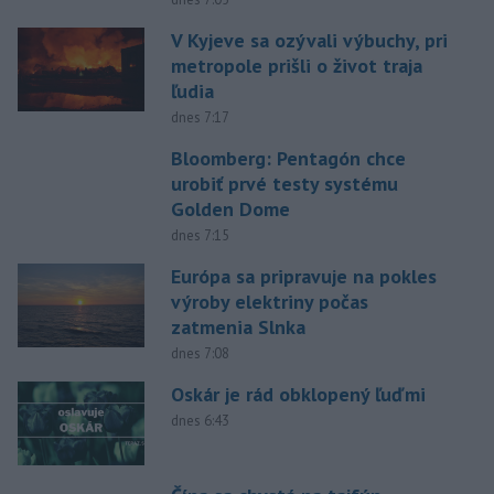
V Kyjeve sa ozývali výbuchy, pri
metropole prišli o život traja
ľudia
dnes 7:17
Bloomberg: Pentagón chce
urobiť prvé testy systému
Golden Dome
dnes 7:15
Európa sa pripravuje na pokles
výroby elektriny počas
zatmenia Slnka
dnes 7:08
Oskár je rád obklopený ľuďmi
dnes 6:43