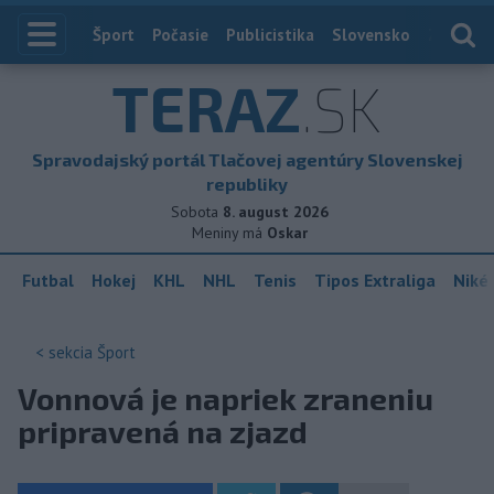
Index
Šport
Počasie
Publicistika
Slovensko
Zahranič
TERAZ
.SK
Spravodajský portál Tlačovej agentúry Slovenskej
republiky
Sobota
8. august 2026
Meniny má
Oskar
Futbal
Hokej
KHL
NHL
Tenis
Tipos Extraliga
Niké 
< sekcia
Šport
Vonnová je napriek zraneniu
pripravená na zjazd