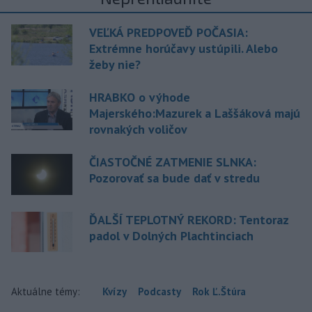
VEĽKÁ PREDPOVEĎ POČASIA:
Extrémne horúčavy ustúpili. Alebo
žeby nie?
HRABKO o výhode
Majerského:Mazurek a Laššáková majú
rovnakých voličov
ČIASTOČNÉ ZATMENIE SLNKA:
Pozorovať sa bude dať v stredu
ĎALŠÍ TEPLOTNÝ REKORD: Tentoraz
padol v Dolných Plachtinciach
Aktuálne témy:
Kvízy
Podcasty
Rok Ľ.Štúra