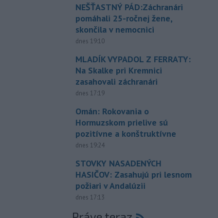
NEŠŤASTNÝ PÁD:Záchranári
pomáhali 25-ročnej žene,
skončila v nemocnici
dnes 19:10
MLADÍK VYPADOL Z FERRATY:
Na Skalke pri Kremnici
zasahovali záchranári
dnes 17:19
Omán: Rokovania o
Hormuzskom prielive sú
pozitívne a konštruktívne
dnes 19:24
STOVKY NASADENÝCH
HASIČOV: Zasahujú pri lesnom
požiari v Andalúzii
dnes 17:13
Práve teraz