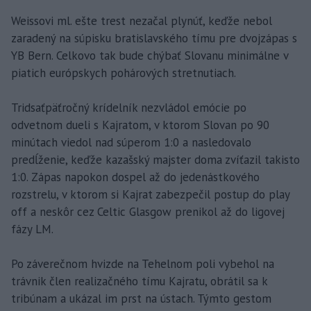
Weissovi ml. ešte trest nezačal plynúť, keďže nebol
zaradený na súpisku bratislavského tímu pre dvojzápas s
YB Bern. Celkovo tak bude chýbať Slovanu minimálne v
piatich európskych pohárových stretnutiach.
Tridsaťpäťročný krídelník nezvládol emócie po
odvetnom dueli s Kajratom, v ktorom Slovan po 90
minútach viedol nad súperom 1:0 a nasledovalo
predĺženie, keďže kazašský majster doma zvíťazil takisto
1:0. Zápas napokon dospel až do jedenástkového
rozstrelu, v ktorom si Kajrat zabezpečil postup do play
off a neskôr cez Celtic Glasgow prenikol až do ligovej
fázy LM.
Po záverečnom hvizde na Tehelnom poli vybehol na
trávnik člen realizačného tímu Kajratu, obrátil sa k
tribúnam a ukázal im prst na ústach. Týmto gestom