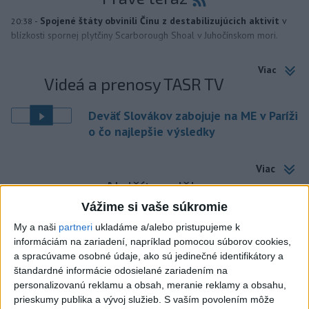
-
Spojené štáty obvinili Čínu z destabilizujúcich aktivít
v
20:38
blízkosti spornej plytčiny Scarborough Shoal v Juhočínskom mori.
Viac
Videá a prenosy TASR TV
Deväť Slovákov zabojuje na ME v Paríži
o čo najlepšie výsledky
Viac
Najčítanejšie
Vážime si vaše súkromie
6h
24h
7d
My a naši
partneri
ukladáme a/alebo pristupujeme k
informáciám na zariadení, napríklad pomocou súborov cookies,
Do Bulharska vnikol dron a vybuchol v
1
a spracúvame osobné údaje, ako sú jedinečné identifikátory a
blízkosti hraníc s Rumunskom
štandardné informácie odosielané zariadením na
personalizovanú reklamu a obsah, meranie reklamy a obsahu,
2
V blízkosti Vojenského technického a skúšobného ústavu
prieskumy publika a vývoj služieb.
S vaším povolením môže