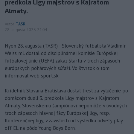
predkola Ligy majstrov s Kajratom
Almaty.
Autor
TASR
28. augusta 2025 21:04
Nyon 28. augusta (TASR) - Slovenský futbalista Vladimír
Weiss ml. dostal od disciplinárnej komisie Európskej
futbalovej únie (UEFA) zákaz štartu v troch zápasoch
európskych pohárových súťaží. Vo štvrtok o tom
informoval web sport.sk.
Krídelník Slovana Bratislava dostal trest za vylúčenie po
domácom dueli 3. predkola Ligy majstrov s Kajratom
Almaty. Slovenskému šampiónovi nepomôže v úvodných
troch zápasoch hlavnej fázy Európskej ligy, resp.
Konferenčnej ligy, v závislosti od výsledku odvety play
off EL na pôde Young Boys Bern.