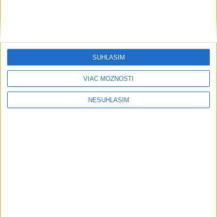
SÚHLASÍM
VIAC MOŽNOSTÍ
NESÚHLASÍM
....