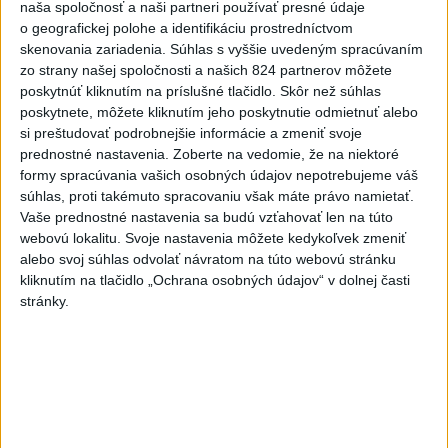
Záhorie HORÍ
naša spoločnosť a naši partneri používať presné údaje
o geografickej polohe a identifikáciu prostredníctvom
3
DRÁMA V PARLAMENTE: Poslankyňa hádzala do
skenovania zariadenia. Súhlas s vyššie uvedeným spracúvaním
premiéra vajíčka
zo strany našej spoločnosti a našich 824 partnerov môžete
poskytnúť kliknutím na príslušné tlačidlo. Skôr než súhlas
4
ČIASTOČNÉ ZATMENIE SLNKA: Pozorovať sa bude dať v
poskytnete, môžete kliknutím jeho poskytnutie odmietnuť alebo
stredu
si preštudovať podrobnejšie informácie a zmeniť svoje
prednostné nastavenia.
Zoberte na vedomie, že na niektoré
5
Očovská folklórna hruda tradične privítala domáce
formy spracúvania vašich osobných údajov nepotrebujeme váš
folklórne kolektívy
súhlas, proti takémuto spracovaniu však máte právo namietať.
Vaše prednostné nastavenia sa budú vzťahovať len na túto
6
Prehliadka Smoleníc predstaví hradisko, zámok i prírodu
webovú lokalitu. Svoje nastavenia môžete kedykoľvek zmeniť
Malých Karpát
alebo svoj súhlas odvolať návratom na túto webovú stránku
kliknutím na tlačidlo „Ochrana osobných údajov“ v dolnej časti
7
V časti Košice-Krásna otvorili park pomenovaný po
stránky.
kňazovi Semivanovi
Najnovšie správy na Teraz.sk
Vyhlásenia