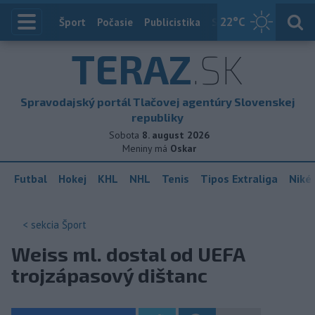
22
°C
Index
Šport
Počasie
Publicistika
Slovensko
Zahranič
TERAZ
.SK
Spravodajský portál Tlačovej agentúry Slovenskej
republiky
Sobota
8. august 2026
Meniny má
Oskar
Futbal
Hokej
KHL
NHL
Tenis
Tipos Extraliga
Niké 
< sekcia
Šport
Weiss ml. dostal od UEFA
trojzápasový dištanc