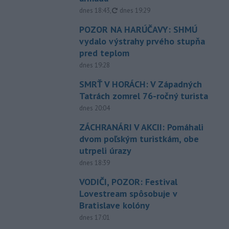
aktualizované
dnes 18:43
,
dnes 19:29
POZOR NA HARÚČAVY: SHMÚ
vydalo výstrahy prvého stupňa
pred teplom
dnes 19:28
SMRŤ V HORÁCH: V Západných
Tatrách zomrel 76-ročný turista
dnes 20:04
ZÁCHRANÁRI V AKCII: Pomáhali
dvom poľským turistkám, obe
utrpeli úrazy
dnes 18:39
VODIČI, POZOR: Festival
Lovestream spôsobuje v
Bratislave kolóny
dnes 17:01