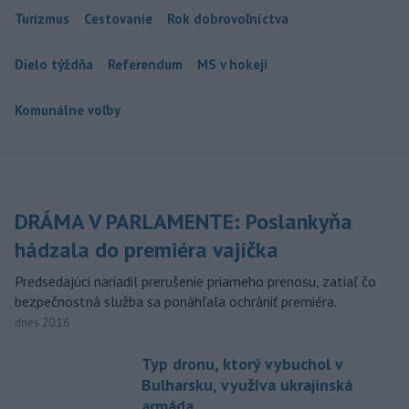
Turizmus
Cestovanie
Rok dobrovoľníctva
Dielo týždňa
Referendum
MS v hokeji
Komunálne voľby
DRÁMA V PARLAMENTE: Poslankyňa
hádzala do premiéra vajíčka
Predsedajúci nariadil prerušenie priameho prenosu, zatiaľ čo
bezpečnostná služba sa ponáhľala ochrániť premiéra.
dnes 20:16
Typ dronu, ktorý vybuchol v
Bulharsku, využíva ukrajinská
armáda