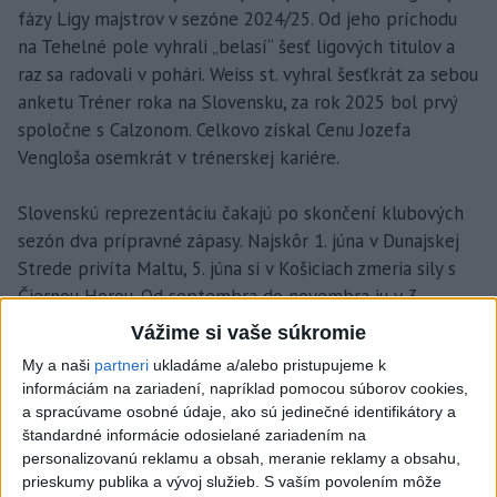
fázy Ligy majstrov v sezóne 2024/25. Od jeho príchodu
na Tehelné pole vyhrali „belasí“ šesť ligových titulov a
raz sa radovali v pohári. Weiss st. vyhral šesťkrát za sebou
anketu Tréner roka na Slovensku, za rok 2025 bol prvý
spoločne s Calzonom. Celkovo získal Cenu Jozefa
Vengloša osemkrát v trénerskej kariére.
Slovenskú reprezentáciu čakajú po skončení klubových
sezón dva prípravné zápasy. Najskôr 1. júna v Dunajskej
Strede privíta Maltu, 5. júna si v Košiciach zmeria sily s
Čiernou Horou. Od septembra do novembra ju v 3.
skupine C-divízie Ligy národov čakajú konfrontácie s
Vážime si vaše súkromie
Moldavskom, Faerskými ostrovmi a Kazachstanom.
My a naši
partneri
ukladáme a/alebo pristupujeme k
informáciám na zariadení, napríklad pomocou súborov cookies,
a spracúvame osobné údaje, ako sú jedinečné identifikátory a
štandardné informácie odosielané zariadením na
personalizovanú reklamu a obsah, meranie reklamy a obsahu,
prieskumy publika a vývoj služieb.
S vaším povolením môže