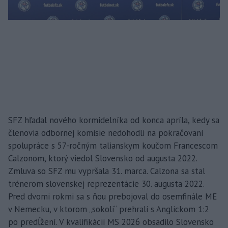
SFZ hľadal nového kormidelníka od konca apríla, kedy sa
členovia odbornej komisie nedohodli na pokračovaní
spolupráce s 57-ročným talianskym koučom Francescom
Calzonom, ktorý viedol Slovensko od augusta 2022.
Zmluva so SFZ mu vypršala 31. marca. Calzona sa stal
trénerom slovenskej reprezentácie 30. augusta 2022.
Pred dvomi rokmi sa s ňou prebojoval do osemfinále ME
v Nemecku, v ktorom „sokoli“ prehrali s Anglickom 1:2
po predĺžení. V kvalifikácii MS 2026 obsadilo Slovensko