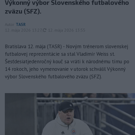
Výkonný výbor Slovenského futbalového
zväzu (SFZ).
Autor
TASR
aktualizované
12. mája 2026 13:27
,
12. mája 2026 13:55
Bratislava 12. mája (TASR) - Novým trénerom slovenskej
futbalovej reprezentácie sa stal Vladimír Weiss st.
Šesťdesiatjedenročný kouč sa vráti k národnému tímu po
14 rokoch, jeho vymenovanie v utorok schválil Výkonný
výbor Slovenského futbalového zväzu (SFZ).