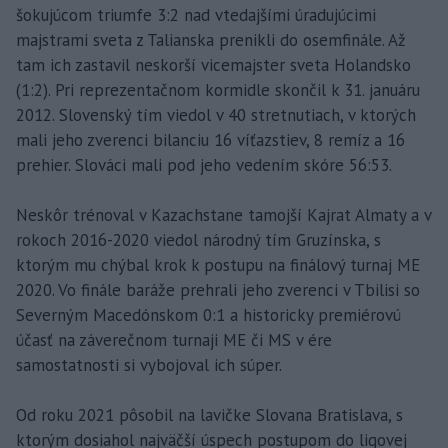
šokujúcom triumfe 3:2 nad vtedajšími úradujúcimi
majstrami sveta z Talianska prenikli do osemfinále. Až
tam ich zastavil neskorší vicemajster sveta Holandsko
(1:2). Pri reprezentačnom kormidle skončil k 31. januáru
2012. Slovenský tím viedol v 40 stretnutiach, v ktorých
mali jeho zverenci bilanciu 16 víťazstiev, 8 remíz a 16
prehier. Slováci mali pod jeho vedením skóre 56:53.
Neskôr trénoval v Kazachstane tamojší Kajrat Almaty a v
rokoch 2016-2020 viedol národný tím Gruzínska, s
ktorým mu chýbal krok k postupu na finálový turnaj ME
2020. Vo finále baráže prehrali jeho zverenci v Tbilisi so
Severným Macedónskom 0:1 a historicky premiérovú
účasť na záverečnom turnaji ME či MS v ére
samostatnosti si vybojoval ich súper.
Od roku 2021 pôsobil na lavičke Slovana Bratislava, s
ktorým dosiahol najväčší úspech postupom do ligovej