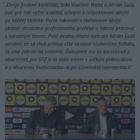
„
Dvaja fináloví kandidáti, teda Vladimír Weiss a Adrián Guľa,
boli pre nás veľmi kvalitní, schopní a rešpektovaní adepti
po každej stránke. Počas rokovaní a rozhovorov obaja
ukázali absolútnu profesionalitu, prehľad a interes pracovať
s národným tímom. Pred dvoma dňami nám ale Adrián Guľa
oznámil, že sa chce predsa ešte venovať klubovému futbalu,
čo sme zobrali na vedomie. Ďakujeme mu za korektnosť a
otvorenosť, pre SFZ je to stále tréner s veľkým potenciálom
a s otvorenou budúcnosťou aj pri slovenskej reprezentácii.“