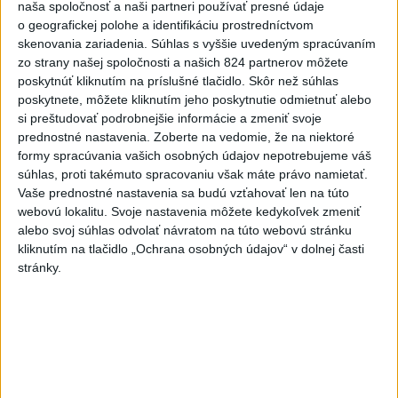
naša spoločnosť a naši partneri používať presné údaje
o geografickej polohe a identifikáciu prostredníctvom
skenovania zariadenia. Súhlas s vyššie uvedeným spracúvaním
zo strany našej spoločnosti a našich 824 partnerov môžete
poskytnúť kliknutím na príslušné tlačidlo. Skôr než súhlas
poskytnete, môžete kliknutím jeho poskytnutie odmietnuť alebo
si preštudovať podrobnejšie informácie a zmeniť svoje
prednostné nastavenia.
Zoberte na vedomie, že na niektoré
formy spracúvania vašich osobných údajov nepotrebujeme váš
súhlas, proti takémuto spracovaniu však máte právo namietať.
Vaše prednostné nastavenia sa budú vzťahovať len na túto
webovú lokalitu. Svoje nastavenia môžete kedykoľvek zmeniť
alebo svoj súhlas odvolať návratom na túto webovú stránku
kliknutím na tlačidlo „Ochrana osobných údajov“ v dolnej časti
stránky.
Prehľad hlavných trénerov A-tímu SR v ére
samostatnosti:
Jozef Vengloš (6. apríla 1993 - 15. júna 1995)