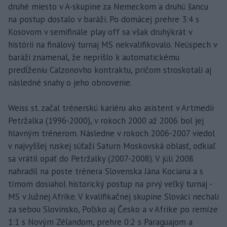
druhé miesto v A-skupine za Nemeckom a druhú šancu
na postup dostalo v baráži. Po domácej prehre 3:4 s
Kosovom v semifinále play off sa však druhýkrát v
histórii na finálový turnaj MS nekvalifikovalo. Neúspech v
baráži znamenal, že neprišlo k automatickému
predĺženiu Calzonovho kontraktu, pričom stroskotali aj
následné snahy o jeho obnovenie.
Weiss st. začal trénerskú kariéru ako asistent v Artmedii
Petržalka (1996-2000), v rokoch 2000 až 2006 bol jej
hlavným trénerom. Následne v rokoch 2006-2007 viedol
v najvyššej ruskej súťaži Saturn Moskovská oblasť, odkiaľ
sa vrátil opäť do Petržalky (2007-2008). V júli 2008
nahradil na poste trénera Slovenska Jána Kociana a s
tímom dosiahol historický postup na prvý veľký turnaj -
MS v Južnej Afrike. V kvalifikačnej skupine Slováci nechali
za sebou Slovinsko, Poľsko aj Česko a v Afrike po remíze
1:1 s Novým Zélandom, prehre 0:2 s Paraguajom a