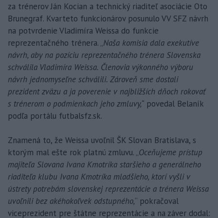
za trénerov Ján Kocian a technický riaditeľ asociácie Oto
Brunegraf. Kvarteto funkcionárov posunulo VV SFZ návrh
na potvrdenie Vladimíra Weissa do funkcie
reprezentačného trénera. „
Naša komisia dala exekutíve
návrh, aby na pozíciu reprezentačného trénera Slovenska
schválila Vladimíra Weissa. Členovia výkonného výboru
návrh jednomyseľne schválili. Zároveň sme dostali
prezident zväzu a ja poverenie v najbližších dňoch rokovať
s trénerom o podmienkach jeho zmluvy,“
povedal Belaník
podľa portálu futbalsfz.sk.
Znamená to, že Weissa uvoľnil ŠK Slovan Bratislava, s
ktorým mal ešte rok platnú zmluvu. „
Oceňujeme prístup
majiteľa Slovana Ivana Kmotríka staršieho a generálneho
riaditeľa klubu Ivana Kmotríka mladšieho, ktorí vyšli v
ústrety potrebám slovenskej reprezentácie a trénera Weissa
uvoľnili bez akéhokoľvek odstupného,
“ pokračoval
viceprezident pre štátne reprezentácie a na záver dodal: