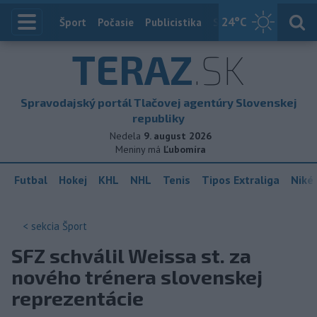
24
°C
Index
Šport
Počasie
Publicistika
Slovensko
Zahranič
TERAZ
.SK
Spravodajský portál Tlačovej agentúry Slovenskej
republiky
Nedela
9. august 2026
Meniny má
Ľubomíra
Futbal
Hokej
KHL
NHL
Tenis
Tipos Extraliga
Niké 
< sekcia
Šport
SFZ schválil Weissa st. za
nového trénera slovenskej
reprezentácie