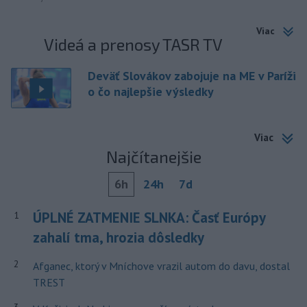
Viac
Videá a prenosy TASR TV
Deväť Slovákov zabojuje na ME v Paríži
o čo najlepšie výsledky
Viac
Najčítanejšie
6h
24h
7d
ÚPLNÉ ZATMENIE SLNKA: Časť Európy
1
zahalí tma, hrozia dôsledky
2
Afganec, ktorý v Mníchove vrazil autom do davu, dostal
TREST
3