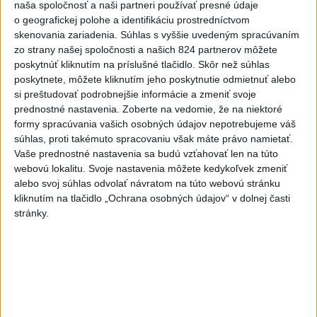
naša spoločnosť a naši partneri používať presné údaje
o geografickej polohe a identifikáciu prostredníctvom
skenovania zariadenia. Súhlas s vyššie uvedeným spracúvaním
Politika na sociálnych sieťach
zo strany našej spoločnosti a našich 824 partnerov môžete
poskytnúť kliknutím na príslušné tlačidlo. Skôr než súhlas
poskytnete, môžete kliknutím jeho poskytnutie odmietnuť alebo
Zobraziť viac
Info
si preštudovať podrobnejšie informácie a zmeniť svoje
prednostné nastavenia.
Zoberte na vedomie, že na niektoré
formy spracúvania vašich osobných údajov nepotrebujeme váš
Najnovšie videá
Najsledovanejšie videá
súhlas, proti takémuto spracovaniu však máte právo namietať.
Vaše prednostné nastavenia sa budú vzťahovať len na túto
V ROKU 2015 NÁS KRITIZOVALI. DNES
webovú lokalitu. Svoje nastavenia môžete kedykoľvek zmeniť
OPAKUJÚ NAŠE SLOVÁ
alebo svoj súhlas odvolať návratom na túto webovú stránku
dnes 17:35
|
Šutaj Eštok Matúš
|
283
zobrazení
kliknutím na tlačidlo „Ochrana osobných údajov“ v dolnej časti
stránky.
NEMÁME ROPU, ALE MÁME VODU‼️JEJ
PREDAJ JE VLASTIZRADA‼️...
dnes 17:05
|
Jakab Július
|
79
zobrazení
‼️TOTO JE JASNÝ ODKAZ FICOVI‼️
dnes 16:20
|
Hnutie SLOVENSKO
|
1716
zobrazení