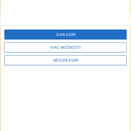
....
SÚHLASÍM
VIAC MOŽNOSTÍ
NESÚHLASÍM