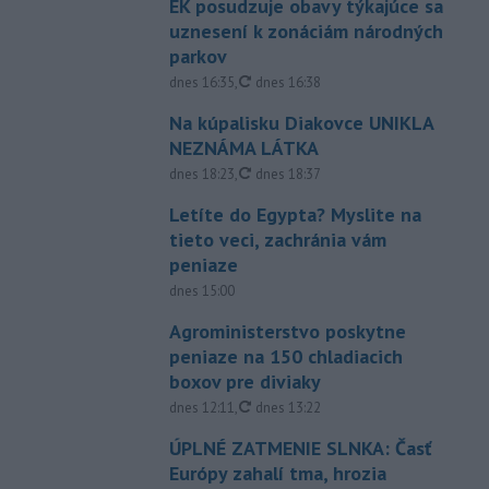
EK posudzuje obavy týkajúce sa
uznesení k zonáciám národných
parkov
aktualizované
dnes 16:35
,
dnes 16:38
Na kúpalisku Diakovce UNIKLA
NEZNÁMA LÁTKA
aktualizované
dnes 18:23
,
dnes 18:37
Letíte do Egypta? Myslite na
tieto veci, zachránia vám
peniaze
dnes 15:00
Agroministerstvo poskytne
peniaze na 150 chladiacich
boxov pre diviaky
aktualizované
dnes 12:11
,
dnes 13:22
ÚPLNÉ ZATMENIE SLNKA: Časť
Európy zahalí tma, hrozia