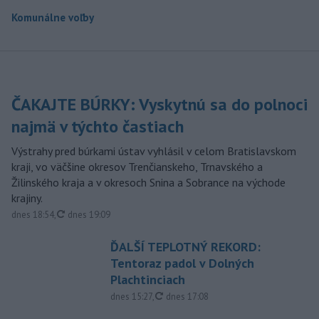
Komunálne voľby
ČAKAJTE BÚRKY: Vyskytnú sa do polnoci
najmä v týchto častiach
Výstrahy pred búrkami ústav vyhlásil v celom Bratislavskom
kraji, vo väčšine okresov Trenčianskeho, Trnavského a
Žilinského kraja a v okresoch Snina a Sobrance na východe
krajiny.
aktualizované
dnes 18:54
,
dnes 19:09
ĎALŠÍ TEPLOTNÝ REKORD:
Tentoraz padol v Dolných
Plachtinciach
aktualizované
dnes 15:27
,
dnes 17:08