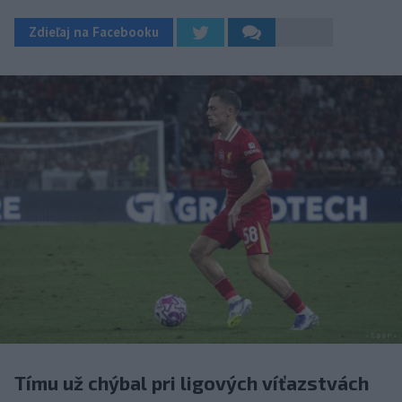
Zdieľaj na Facebooku
Tímu už chýbal pri ligových víťazstvách