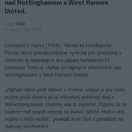
nad Nottinghamom a West Hamom
United.
Autor
TASR
2. marca 2026 14:24
Liverpool 2. marca (TASR) - Nemecký stredopoliar
Florian Wirtz pravdepodobne vynechá pre problémy s
chrbtom aj nasledujúce dva zápasy futbalistov FC
Liverpool. Tímu už chýbal pri ligových víťazstvách nad
Nottinghamom a West Hamom United.
„Zajtrajší zápas proti Wolves v Premier League je pre neho
zrejme príliš skoro a asi aj víkendový pohárový duel s
Wolverhamptonom. Uvidíme, ako to dopadne. Dúfame, že ho
budeme mať naspäť niekedy na budúci týždeň. Možno skôr,
možno o niečo neskôr
,“ povedal Arne Slot v pondelok na
tlačovej konferencii.