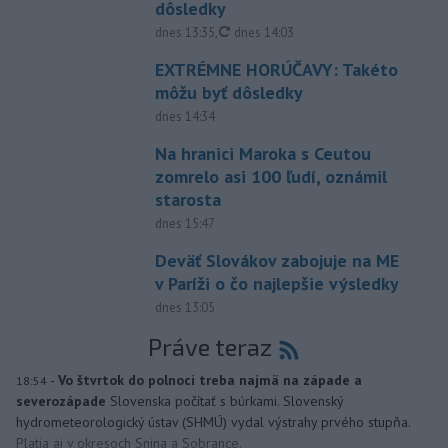
dôsledky
aktualizované
dnes 13:35
,
dnes 14:03
EXTRÉMNE HORÚČAVY: Takéto
môžu byť dôsledky
dnes 14:34
Na hranici Maroka s Ceutou
zomrelo asi 100 ľudí, oznámil
starosta
dnes 15:47
Deväť Slovákov zabojuje na ME
v Paríži o čo najlepšie výsledky
dnes 13:05
Práve teraz
-
Vo štvrtok do polnoci treba najmä na západe a
18:54
severozápade
Slovenska počítať s búrkami. Slovenský
hydrometeorologický ústav (SHMÚ) vydal výstrahy prvého stupňa.
Platia aj v okresoch Snina a Sobrance.