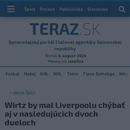
Index
Šport
Počasie
Publicistika
Slovensko
Zahranič
TERAZ
.SK
Spravodajský portál Tlačovej agentúry Slovenskej
republiky
Štvrtok
6. august 2026
Meniny má
Jozefína
Futbal
Hokej
KHL
NHL
Tenis
Tipos Extraliga
Niké 
< sekcia
Šport
Wirtz by mal Liverpoolu chýbať
aj v nasledujúcich dvoch
dueloch