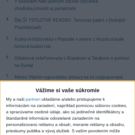
V Košiciach Nad jazerom začína výstavba
chodníka,otvorili aj pumptrack
4
ĎALŠÍ TEPLOTNÝ REKORD: Tentoraz padol v Dolných
Plachtinciach
5
Kruhová križovatka v Poprade v smere z Hozelca bude
hotová budúci rok
6
Orbánová telefonovala s Blanárom a Tarabom o pomoci
na Dunaji
7
Mesto Martin vypovedalo zmluvy na tri rozpracované
investičné akcie
Vážime si vaše súkromie
My a naši
partneri
ukladáme a/alebo pristupujeme k
Najnovšie správy na Teraz.sk
informáciám na zariadení, napríklad pomocou súborov cookies,
Vyhlásenia
a spracúvame osobné údaje, ako sú jedinečné identifikátory a
štandardné informácie odosielané zariadením na
Priame prenosy z Národnej rady SR
personalizovanú reklamu a obsah, meranie reklamy a obsahu,
prieskumy publika a vývoj služieb.
S vaším povolením môže