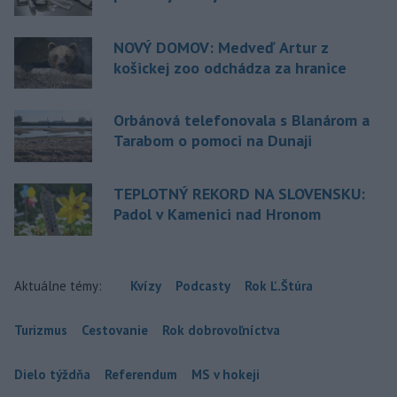
NOVÝ DOMOV: Medveď Artur z
košickej zoo odchádza za hranice
Orbánová telefonovala s Blanárom a
Tarabom o pomoci na Dunaji
TEPLOTNÝ REKORD NA SLOVENSKU:
Padol v Kamenici nad Hronom
Aktuálne témy:
Kvízy
Podcasty
Rok Ľ.Štúra
Turizmus
Cestovanie
Rok dobrovoľníctva
Dielo týždňa
Referendum
MS v hokeji