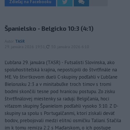
Zdieľaj na Facebooku
Španielsko - Belgicko 10:3 (4:1)
Autor
TASR
aktualizované
29. januára 2026 19:51
,
30. januára 2026 6:10
Ľubľana 29. januára (TASR) - Futsalisti Slovinska, ako
spoluhostiteľská krajina, nepostúpili do štvrťfinále na
ME. Vo štvrtkovom dueli C-skupiny podľahli v Ľubľane
Bielorusku 2:3 a v minitabuľke troch tímov s tromi
bodmi skončili tesne pod hranicou postupu. Zo zisku
štvrťfinálovej miestenky sa radujú Belgičania, hoci
víťazom skupiny Španielom podľahli vysoko 3:10. Z D-
skupiny sa spolu s Portugalčanmi, ktorí získali deväť
bodov, prebojovali medzi elitnú osmičku Taliani. Stačila
im k tomu remíza 2:2 s Maďarskom, o ich postupe