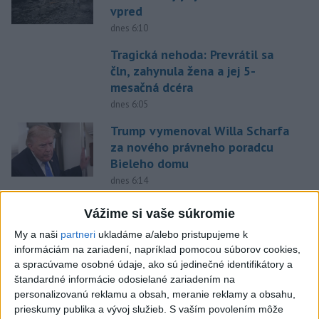
vpred
dnes 6:10
Tragická nehoda: Prevrátil sa
čln, zahynula žena a jej 5-
mesačná dcéra
dnes 6:05
Trump vymenoval Willa Scharfa
za nového právneho poradcu
Bieleho domu
dnes 6:14
Tajomníkom Najvyššej rady
Vážime si vaše súkromie
národnej bezpečnosti v Iráne je
My a naši
partneri
ukladáme a/alebo pristupujeme k
M. Rezáí
informáciám na zariadení, napríklad pomocou súborov cookies,
dnes 6:02
a spracúvame osobné údaje, ako sú jedinečné identifikátory a
štandardné informácie odosielané zariadením na
Vlani prišlo o život na celom
personalizovanú reklamu a obsah, meranie reklamy a obsahu,
svete 350 humanitárnych
prieskumy publika a vývoj služieb.
S vaším povolením môže
pracovníkov