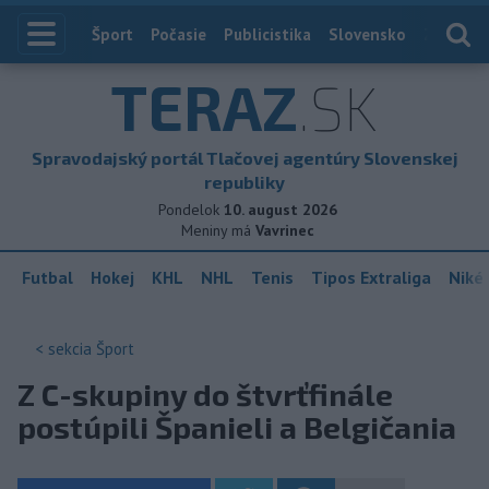
Index
Šport
Počasie
Publicistika
Slovensko
Zahranič
TERAZ
.SK
Spravodajský portál Tlačovej agentúry Slovenskej
republiky
Pondelok
10. august 2026
Meniny má
Vavrinec
Futbal
Hokej
KHL
NHL
Tenis
Tipos Extraliga
Niké 
< sekcia
Šport
Z C-skupiny do štvrťfinále
postúpili Španieli a Belgičania