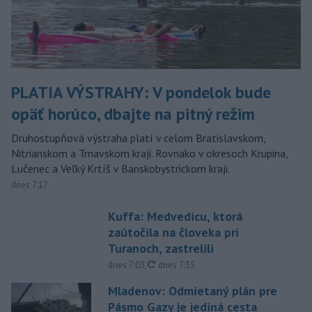
PLATIA VÝSTRAHY: V pondelok bude
opäť horúco, dbajte na pitný režim
Druhostupňová výstraha platí v celom Bratislavskom,
Nitrianskom a Trnavskom kraji. Rovnako v okresoch Krupina,
Lučenec a Veľký Krtíš v Banskobystrickom kraji.
dnes 7:17
Kuffa: Medvedicu, ktorá
zaútočila na človeka pri
Turanoch, zastrelili
aktualizované
dnes 7:03
,
dnes 7:35
Mladenov: Odmietaný plán pre
Pásmo Gazy je jediná cesta