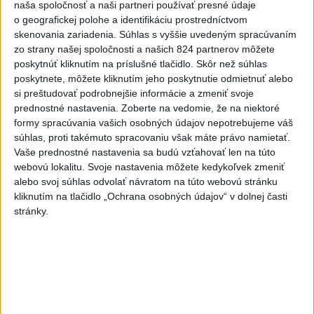
naša spoločnosť a naši partneri používať presné údaje
dnes 6:20
o geografickej polohe a identifikáciu prostredníctvom
skenovania zariadenia. Súhlas s vyššie uvedeným spracúvaním
Pamätný deň obetí banských
zo strany našej spoločnosti a našich 824 partnerov môžete
nešťastí pripomína tragédiu v
poskytnúť kliknutím na príslušné tlačidlo. Skôr než súhlas
Handlovej
poskytnete, môžete kliknutím jeho poskytnutie odmietnuť alebo
dnes 5:15
si preštudovať podrobnejšie informácie a zmeniť svoje
prednostné nastavenia.
Zoberte na vedomie, že na niektoré
C3S: Západná Európa mala
formy spracúvania vašich osobných údajov nepotrebujeme váš
najteplejší jún a júl od začiatku
súhlas, proti takémuto spracovaniu však máte právo namietať.
meraní
Vaše prednostné nastavenia sa budú vzťahovať len na túto
dnes 6:16
webovú lokalitu. Svoje nastavenia môžete kedykoľvek zmeniť
alebo svoj súhlas odvolať návratom na túto webovú stránku
PREKVAPENIE POD DUBŇOM:
kliknutím na tlačidlo „Ochrana osobných údajov“ v dolnej časti
Skalica vezie zo Žiliny všetky
stránky.
body
aktualizované
včera 19:00
,
včera 20:10
Práve teraz
-
Medvedicu útočiacu v nedeľu (9. 8.) na 42-ročného muža
07:03
pri Turanoch
sa podarilo eliminovať. Na sociálnej sieti o tom