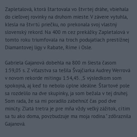
Zapletalová, ktorá štartovala vo štvrtej dráhe, vbiehala
do cieľovej rovinky na druhom mieste. V závere vytuhla,
klesla na štvrtú priečku, no prekonala svoj vlastný
slovenský rekord. Na 400 m cez prekážky Zapletalová v
tomto roku triumfovala na troch podujatiach prestížnej
Diamantovej ligy v Rabate, Ríme i Osle.
Gabriela Gajanová dobehla na 800 m šiesta časom
1:59,05 s. Z víťazstva sa tešila Švajčiarka Audrey Werrová
v novom rekorde mítingu 1:54,45. „S výsledkom som
spokojná, aj keď to nebolo úplne ideálne. Štartové pole
sa rozdelilo na dve skupinky, ja som bežala v tej druhej.
Som rada, že sa mi poradilo zabehnúť čas pod dve
minúty. Zlatá tretra je pre mňa vždy veľký zážitok, cítim
sa tu ako doma, povzbudzuje ma moja rodina." zdôraznila
Gajanová.