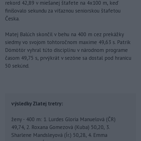
rekord 42,89 v miešanej štafete na 4x100 m, keď
finišovalo sekundu za víťaznou seniorskou štafetou
Česka.
Matej Balúch skončil v behu na 400 m cez prekážky
siedmy vo svojom tohtoročnom maxime 49,63 s. Patrik
Dömötör vyhral túto disciplínu v národnom programe
časom 49,75 s, prvýkrát v sezóne sa dostal pod hranicu
50 sekúnd.
výsledky Zlatej tretry:
ženy - 400 m: 1. Lurdes Gloria Manuelová (ČR)
49,74, 2. Roxana Gomezová (Kuba) 50,20, 3.
Sharlene Mandsleyová (Ír.) 50,28, 4. Emma