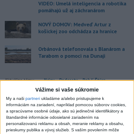
VIDEO: Umelá inteligencia a robotika
pomáhajú už aj záchranárom
NOVÝ DOMOV: Medveď Artur z
košickej zoo odchádza za hranice
Orbánová telefonovala s Blanárom a
Tarabom o pomoci na Dunaji
Aktuálne témy:
Kvízy
Podcasty
Rok Ľ.Štúra
Vážime si vaše súkromie
Turizmus
Cestovanie
Rok dobrovoľníctva
My a naši
partneri
ukladáme a/alebo pristupujeme k
informáciám na zariadení, napríklad pomocou súborov cookies,
Dielo týždňa
Referendum
MS v hokeji
a spracúvame osobné údaje, ako sú jedinečné identifikátory a
štandardné informácie odosielané zariadením na
personalizovanú reklamu a obsah, meranie reklamy a obsahu,
Komunálne voľby
prieskumy publika a vývoj služieb.
S vaším povolením môže