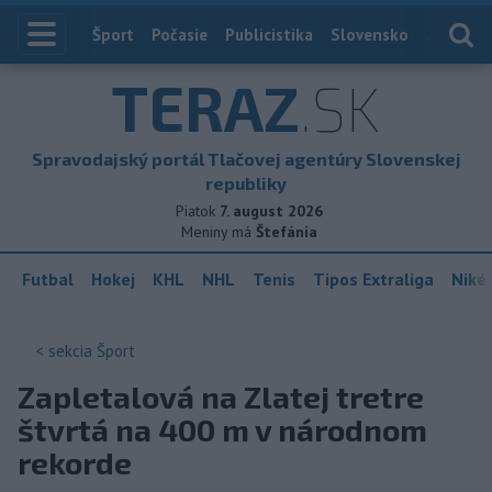
Index
Šport
Počasie
Publicistika
Slovensko
Zahranič
TERAZ
.SK
Spravodajský portál Tlačovej agentúry Slovenskej
republiky
Piatok
7. august 2026
Meniny má
Štefánia
Futbal
Hokej
KHL
NHL
Tenis
Tipos Extraliga
Niké 
< sekcia
Šport
Zapletalová na Zlatej tretre
štvrtá na 400 m v národnom
rekorde