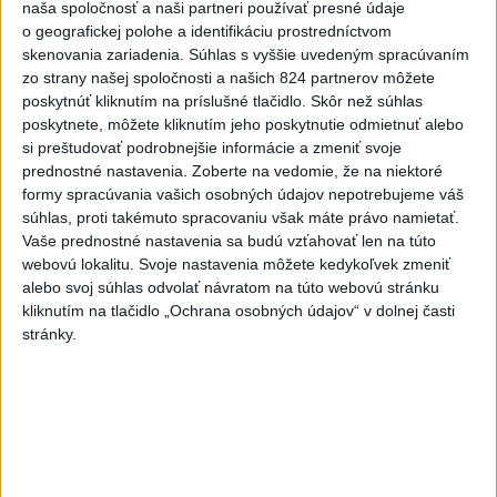
naša spoločnosť a naši partneri používať presné údaje
o geografickej polohe a identifikáciu prostredníctvom
skenovania zariadenia. Súhlas s vyššie uvedeným spracúvaním
zo strany našej spoločnosti a našich 824 partnerov môžete
poskytnúť kliknutím na príslušné tlačidlo. Skôr než súhlas
poskytnete, môžete kliknutím jeho poskytnutie odmietnuť alebo
si preštudovať podrobnejšie informácie a zmeniť svoje
prednostné nastavenia.
Zoberte na vedomie, že na niektoré
formy spracúvania vašich osobných údajov nepotrebujeme váš
súhlas, proti takémuto spracovaniu však máte právo namietať.
Vaše prednostné nastavenia sa budú vzťahovať len na túto
webovú lokalitu. Svoje nastavenia môžete kedykoľvek zmeniť
alebo svoj súhlas odvolať návratom na túto webovú stránku
kliknutím na tlačidlo „Ochrana osobných údajov“ v dolnej časti
Záver pracovného týždňa má byť
stránky.
oblačný, mierne sa ochladí
Polooblačno až oblačno, prechodne až zamračené.
dnes 5:35
Talianska polícia rozbila sieť