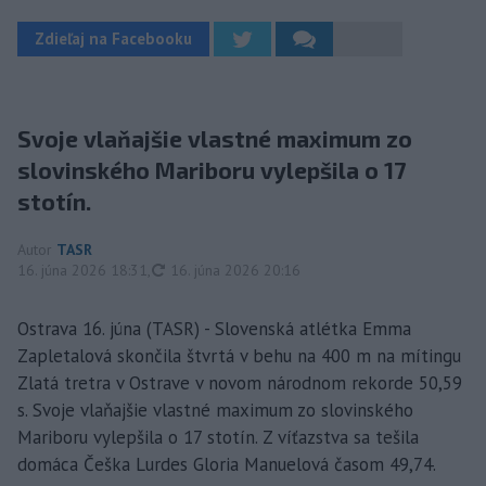
Zdieľaj na Facebooku
Svoje vlaňajšie vlastné maximum zo
slovinského Mariboru vylepšila o 17
stotín.
Autor
TASR
aktualizované
16. júna 2026 18:31
,
16. júna 2026 20:16
Ostrava 16. júna (TASR) - Slovenská atlétka Emma
Zapletalová skončila štvrtá v behu na 400 m na mítingu
Zlatá tretra v Ostrave v novom národnom rekorde 50,59
s. Svoje vlaňajšie vlastné maximum zo slovinského
Mariboru vylepšila o 17 stotín. Z víťazstva sa tešila
domáca Češka Lurdes Gloria Manuelová časom 49,74.