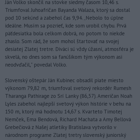
Ján Volko skončil na stovke siedmy časom 10,46 s.
Triumfoval Juhoafričan Bayanda Walaza, ktorý sa dostal
pod 10 sekúnd a zabehol čas 9,94. „Nebolo to úplne
ideálne. Musím sa pozrieť, kde som urobil chybu. Prvá
päťdesiatka bola celkom dobrá, no potom to niekde
zhaslo. Som rád, že som mohol štartovať na svojej
desiatej Zlatej tretre. Diváci sú vždy úžasní, atmosféra je
skvelá, no dnes som sa fanúšikom tým výkonom asi
neodvďačil," povedal Volko.
Slovenský oštepár Ján Kubinec obsadil piate miesto
výkonom 79,82 m, triumfoval svetový rekordér Rumesh
Tharanga Pathirage zo Srí Lanky (86,57). Američan Noah
Lyles zabehol najlepší svetový výkon histórie v behu na
150 m, ktorý má hodnotu 14,67 s. Kvarteto Timotej
Nemček, Ema Bendová, Richard Machata a Amy Bellová
Grebečiová z Našej atletiky Bratislava vytvorilo v
národnom programe Zlatej tretry slovenský juniorský