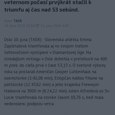
veternom počasí prvýkrát stačil k
triumfu aj čas nad 53 sekúnd.
Autor
TASR
aktualizované
10. júna 2026 21:50
,
11. júna 2026 6:05
Oslo 10. júna (TASR) - Slovenská atlétka Emma
Zapletalová triumfovala aj vo svojom treťom
tohtoročnom vystúpení v Diamantovej lige. Na
stredajšom mítingu v Osle dobehla v pretekoch na 400
m prek. do cieľa prvá v čase 53,13 s. O svetové výkony
roka sa postarali Američan Cooper Lutkenhaus na
osemstovke (1:42,08 min), Etiópčan Addisu Yihune na
pättisícke (12:47,62 min) a jeho krajanka Freweyni
Hailuová na 3000 m (8:24,22 min). Julien Alfredová zo Sv.
Lucie triumfovala na stovke časom 10,76 s, keď mala
nedovolenú podporu vetra.