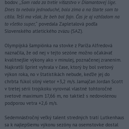
bodov.
„Som rada za tretie víťazstvo v Diamantovej lige.
Dnes to nebolo jednoduché, bola zima a na štarte som to
cítila. Teší ma však, že beh bol fajn. Čas je aj vzhľadom na
to všetko super,“
povedala Zapletalová podľa
Slovenského atletického zväzu (SAZ).
Olympijská šampiónka na stovke z Paríža Alfredová
naznačila, že od nej v tejto sezóne možno očakávať
kvalitnejšie výkony ako v minulej, poznačenej zranením.
Najkratší šprint vyhrala v čase, ktorý by bol svetový
výkon roka, no v štatistikách nebude, keďže jej do
chrbta fúkol silný vietor +3,2 m/s. Jamajčan Jordan Scott
v tretej sérii trojskoku vyrovnal vlastné tohtoročné
svetové maximum 17,66 m, no taktiež s nedovolenou
podporou vetra +2,6 m/s.
Sedemnásťročný veľký talent stredných tratí Lutkenhaus
sa k najlepšiemu výkonu sezóny na osemstovke dostal