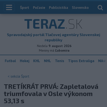
Index
Šport
Počasie
Publicistika
Slovensko
Zahranič
TERAZ
.SK
Spravodajský portál Tlačovej agentúry Slovenskej
republiky
Nedela
9. august 2026
Meniny má
Ľubomíra
Futbal
Hokej
KHL
NHL
Tenis
Tipos Extraliga
Niké 
< sekcia
Šport
TRETÍKRÁT PRVÁ: Zapletalová
triumfovala v Osle výkonom
53,13 s