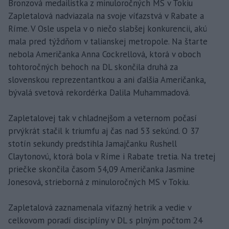
Bronzová medailistka z minuloročných MS v Tokiu
Zapletalová nadviazala na svoje víťazstvá v Rabate a
Ríme. V Osle uspela v o niečo slabšej konkurencii, akú
mala pred týždňom v talianskej metropole. Na štarte
nebola Američanka Anna Cockrellová, ktorá v oboch
tohtoročných behoch na DL skončila druhá za
slovenskou reprezentantkou a ani ďalšia Američanka,
bývalá svetová rekordérka Dalila Muhammadová.
Zapletalovej tak v chladnejšom a veternom počasí
prvýkrát stačil k triumfu aj čas nad 53 sekúnd. O 37
stotín sekundy predstihla Jamajčanku Rushell
Claytonovú, ktorá bola v Ríme i Rabate tretia. Na tretej
priečke skončila časom 54,09 Američanka Jasmine
Jonesová, strieborná z minuloročných MS v Tokiu.
Zapletalová zaznamenala víťazný hetrik a vedie v
celkovom poradí disciplíny v DL s plným počtom 24