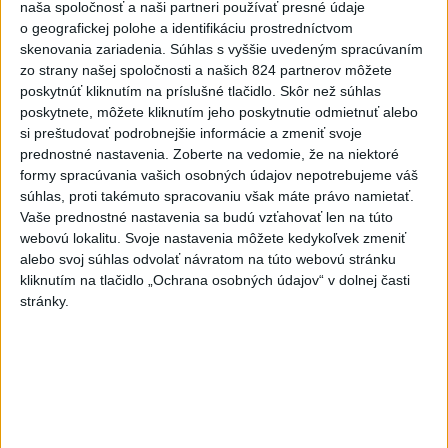
naša spoločnosť a naši partneri používať presné údaje
o geografickej polohe a identifikáciu prostredníctvom
skenovania zariadenia. Súhlas s vyššie uvedeným spracúvaním
zo strany našej spoločnosti a našich 824 partnerov môžete
Poradie v disciplíne:
poskytnúť kliknutím na príslušné tlačidlo. Skôr než súhlas
poskytnete, môžete kliknutím jeho poskytnutie odmietnuť alebo
400 m prek. žien (po 3 zo 6 pretekov):
si preštudovať podrobnejšie informácie a zmeniť svoje
prednostné nastavenia.
Zoberte na vedomie, že na niektoré
formy spracúvania vašich osobných údajov nepotrebujeme váš
1. Emma Zapletalová (SR) 24 bodov, 2. Claytonová
súhlas, proti takémuto spracovaniu však máte právo namietať.
19, 3. Anna Cockrellová (USA) 14
Vaše prednostné nastavenia sa budú vzťahovať len na túto
webovú lokalitu. Svoje nastavenia môžete kedykoľvek zmeniť
alebo svoj súhlas odvolať návratom na túto webovú stránku
kliknutím na tlačidlo „Ochrana osobných údajov“ v dolnej časti
stránky.