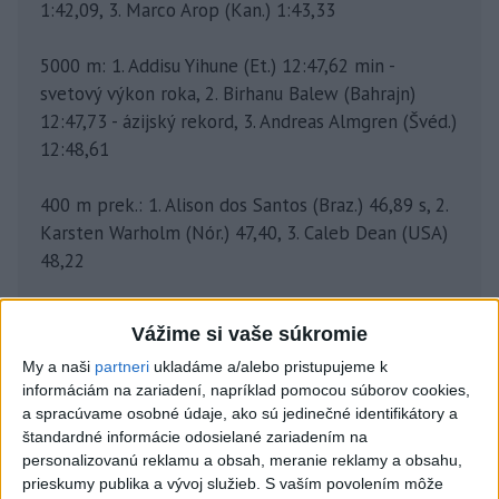
1:42,09, 3. Marco Arop (Kan.) 1:43,33
5000 m: 1. Addisu Yihune (Et.) 12:47,62 min -
svetový výkon roka, 2. Birhanu Balew (Bahrajn)
12:47,73 - ázijský rekord, 3. Andreas Almgren (Švéd.)
12:48,61
400 m prek.: 1. Alison dos Santos (Braz.) 46,89 s, 2.
Karsten Warholm (Nór.) 47,40, 3. Caleb Dean (USA)
48,22
trojskok: 1. Jordan Scott (Jam.) 17,66 m, 2. Andy
Vážime si vaše súkromie
Diaz Hernandez (Tal.) 17,59, 3. Yasser Triki (Alž.)
My a naši
partneri
ukladáme a/alebo pristupujeme k
17,43
informáciám na zariadení, napríklad pomocou súborov cookies,
a spracúvame osobné údaje, ako sú jedinečné identifikátory a
žrď: 1. Kurtis Marschall (Austr.) 5,82 m, 2. Sondre
štandardné informácie odosielané zariadením na
Guttormsen (Nór.) 5,72, 3. Sam Kendricks (USA)
personalizovanú reklamu a obsah, meranie reklamy a obsahu,
5,72
prieskumy publika a vývoj služieb.
S vaším povolením môže