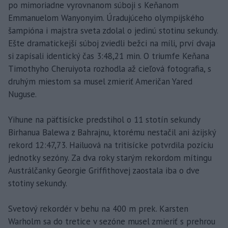
po mimoriadne vyrovnanom súboji s Keňanom
Emmanuelom Wanyonyim. Úradujúceho olympijského
šampióna i majstra sveta zdolal o jedinú stotinu sekundy.
Ešte dramatickejší súboj zviedli bežci na míli, prví dvaja
si zapísali identický čas 3:48,21 min. O triumfe Keňana
Timothyho Cheruiyota rozhodla až cieľová fotografia, s
druhým miestom sa musel zmieriť Američan Yared
Nuguse.
Yihune na päťtisícke predstihol o 11 stotín sekundy
Birhanua Balewa z Bahrajnu, ktorému nestačil ani ázijský
rekord 12:47,73. Hailuová na tritisícke potvrdila pozíciu
jednotky sezóny. Za dva roky starým rekordom mítingu
Austrálčanky Georgie Griffithovej zaostala iba o dve
stotiny sekundy.
Svetový rekordér v behu na 400 m prek. Karsten
Warholm sa do tretice v sezóne musel zmieriť s prehrou