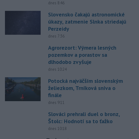
dnes 8:46
Slovensko čakajú astronomické
úkazy, zatmenie Slnka striedajú
Perzeidy
dnes 7:36
Agrorezort: Výmera lesných
pozemkov a porastov sa
dlhodobo zvyšuje
dnes 10:24
Potocká najväčším slovenským
želiezkom, Trníková sníva o
finále
dnes 9:11
Slováci prehrali duel o bronz,
Štolc: Hodnotí sa to ťažko
dnes 10:18