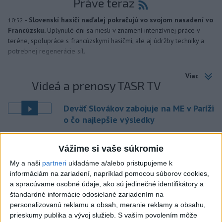
Práve teraz
-
Slovenskí hasiči naďalej pokračujú vo svojom nasadení vo
10:52
Francúzsku.
Uplynulé dni sa niesli v znamení intenzívnej práce v
teréne, spolupráce s francúzskymi hasičmi, ale aj údržby techniky a
potrebnej regenerácie síl.
Viac
Videá a prenosy TASR TV
Deväť Slovákov zabojuje na ME v Paríži
o čo najlepšie výsledky
Viac
Vážime si vaše súkromie
Najčítanejšie
My a naši
partneri
ukladáme a/alebo pristupujeme k
informáciám na zariadení, napríklad pomocou súborov cookies,
6h
24h
7d
a spracúvame osobné údaje, ako sú jedinečné identifikátory a
štandardné informácie odosielané zariadením na
DRÁMA V PARLAMENTE: Poslankyňa
1
personalizovanú reklamu a obsah, meranie reklamy a obsahu,
prieskumy publika a vývoj služieb.
S vaším povolením môže
hádzala do premiéra vajíčka