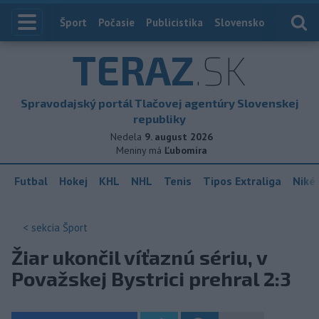
Index
Šport
Počasie
Publicistika
Slovensko
Zahranič
TERAZ
.SK
Spravodajský portál Tlačovej agentúry Slovenskej
republiky
Nedela
9. august 2026
Meniny má
Ľubomíra
Futbal
Hokej
KHL
NHL
Tenis
Tipos Extraliga
Niké 
< sekcia
Šport
Žiar ukončil víťaznú sériu, v
Považskej Bystrici prehral 2:3