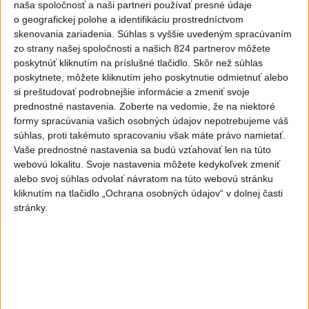
naša spoločnosť a naši partneri používať presné údaje
o geografickej polohe a identifikáciu prostredníctvom
2
Festival Lovestream 2026 pokračuje, druhý deň zakončil
skenovania zariadenia. Súhlas s vyššie uvedeným spracúvaním
Robbie Williams
zo strany našej spoločnosti a našich 824 partnerov môžete
poskytnúť kliknutím na príslušné tlačidlo. Skôr než súhlas
3
Skončili ďalšie desiatky menších pôšt, samosprávam sa
poskytnete, môžete kliknutím jeho poskytnutie odmietnuť alebo
to nepáči
si preštudovať podrobnejšie informácie a zmeniť svoje
prednostné nastavenia.
Zoberte na vedomie, že na niektoré
4
SMRŤ V HORÁCH: V Západných Tatrách zomrel 76-ročný
formy spracúvania vašich osobných údajov nepotrebujeme váš
turista
súhlas, proti takémuto spracovaniu však máte právo namietať.
Vaše prednostné nastavenia sa budú vzťahovať len na túto
5
VEĽKÁ PREDPOVEĎ POČASIA: Extrémne horúčavy
webovú lokalitu. Svoje nastavenia môžete kedykoľvek zmeniť
ustúpili. Alebo žeby nie?
alebo svoj súhlas odvolať návratom na túto webovú stránku
kliknutím na tlačidlo „Ochrana osobných údajov“ v dolnej časti
6
OTESTUJTE SA: Rozumiete slovenským nárečiam? Tieto
stránky.
slová vás potrápia
7
Prešov remizoval v domácom dueli 3. kola s Liptovským
Mikulášom
Najnovšie správy na Teraz.sk