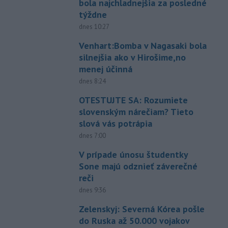
bola najchladnejšia za posledné
týždne
dnes 10:27
Venhart:Bomba v Nagasaki bola
silnejšia ako v Hirošime,no
menej účinná
dnes 8:24
OTESTUJTE SA: Rozumiete
slovenským nárečiam? Tieto
slová vás potrápia
dnes 7:00
V prípade únosu študentky
Sone majú odznieť záverečné
reči
dnes 9:36
Zelenskyj: Severná Kórea pošle
do Ruska až 50.000 vojakov