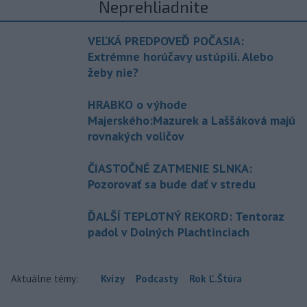
Neprehliadnite
VEĽKÁ PREDPOVEĎ POČASIA:
Extrémne horúčavy ustúpili. Alebo
žeby nie?
HRABKO o výhode
Majerského:Mazurek a Laššáková majú
rovnakých voličov
ČIASTOČNÉ ZATMENIE SLNKA:
Pozorovať sa bude dať v stredu
ĎALŠÍ TEPLOTNÝ REKORD: Tentoraz
padol v Dolných Plachtinciach
Aktuálne témy:
Kvízy
Podcasty
Rok Ľ.Štúra