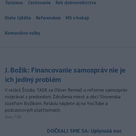
Turizmus
Cestovanie
Rok dobrovoľníctva
Dielo týždňa
Referendum
MS v hokeji
Komunálne voľby
J. Božik: Financovanie samospráv nie je
ich jediný problém
V relácii Štúdio TASR sa Oliver Remiaš o reforme samospráv
rozprával s predsedom Združenia miest a obcí Slovenska
Jozefom Božikom. Reláciu nájdete aj na YouTube a
podcastových platformách.
dnes 7:00
DOČKALI SME SA: Uplynulá noc