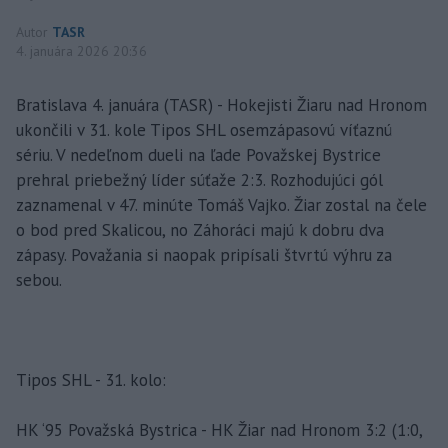
Autor
TASR
4. januára 2026 20:36
Bratislava 4. januára (TASR) - Hokejisti Žiaru nad Hronom
ukončili v 31. kole Tipos SHL osemzápasovú víťaznú
sériu. V nedeľnom dueli na ľade Považskej Bystrice
prehral priebežný líder súťaže 2:3. Rozhodujúci gól
zaznamenal v 47. minúte Tomáš Vajko. Žiar zostal na čele
o bod pred Skalicou, no Záhoráci majú k dobru dva
zápasy. Považania si naopak pripísali štvrtú výhru za
sebou.
Tipos SHL - 31. kolo:
HK ‘95 Považská Bystrica - HK Žiar nad Hronom 3:2 (1:0,