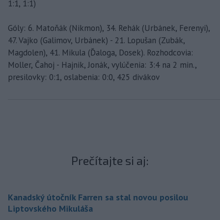
1:1, 1:1)
Góly: 6. Matoňák (Nikmon), 34. Rehák (Urbánek, Ferenyi),
47. Vajko (Galimov, Urbánek) - 21. Lopušan (Zubák,
Magdolen), 41. Mikula (Ďaloga, Dosek). Rozhodcovia:
Moller, Čahoj - Hajnik, Jonák, vylúčenia: 3:4 na 2 min.,
presilovky: 0:1, oslabenia: 0:0, 425 divákov
Prečítajte si aj:
Kanadský útočník Farren sa stal novou posilou
Liptovského Mikuláša