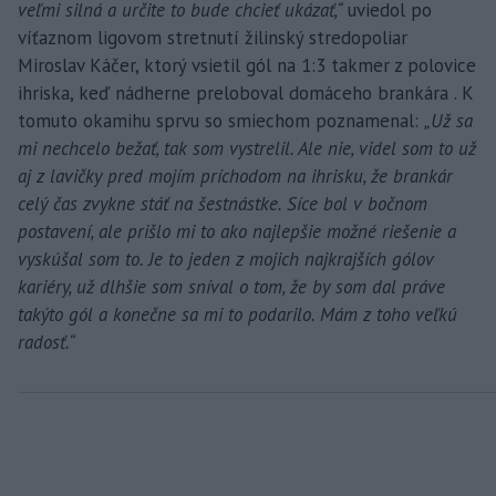
veľmi silná a určite to bude chcieť ukázať,“
uviedol po
víťaznom ligovom stretnutí žilinský stredopoliar
Miroslav Káčer, ktorý vsietil gól na 1:3 takmer z polovice
ihriska, keď nádherne preloboval domáceho brankára . K
tomuto okamihu sprvu so smiechom poznamenal:
„Už sa
mi nechcelo bežať, tak som vystrelil. Ale nie, videl som to už
aj z lavičky pred mojím príchodom na ihrisku, že brankár
celý čas zvykne stáť na šestnástke. Síce bol v bočnom
postavení, ale prišlo mi to ako najlepšie možné riešenie a
vyskúšal som to. Je to jeden z mojich najkrajších gólov
kariéry, už dlhšie som sníval o tom, že by som dal práve
takýto gól a konečne sa mi to podarilo. Mám z toho veľkú
radosť.“