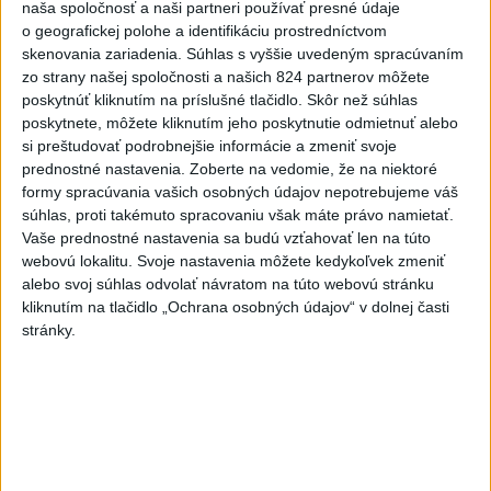
Väčšina Poliakov hodnotí
naša spoločnosť a naši partneri používať presné údaje
Nawrockého po roku vo funkcii
o geografickej polohe a identifikáciu prostredníctvom
pozitívne
skenovania zariadenia. Súhlas s vyššie uvedeným spracúvaním
aktualizované
dnes 9:53
,
dnes 11:23
zo strany našej spoločnosti a našich 824 partnerov môžete
poskytnúť kliknutím na príslušné tlačidlo. Skôr než súhlas
V Maroku obvinili 86 ľudí v
poskytnete, môžete kliknutím jeho poskytnutie odmietnuť alebo
súvislosti s migračnou krízou v
si preštudovať podrobnejšie informácie a zmeniť svoje
Ceute
prednostné nastavenia.
Zoberte na vedomie, že na niektoré
formy spracúvania vašich osobných údajov nepotrebujeme váš
dnes 8:48
súhlas, proti takémuto spracovaniu však máte právo namietať.
NOČNÝ ÚTOK: Rusko tvrdí, že
Vaše prednostné nastavenia sa budú vzťahovať len na túto
zostrelilo 605 ukrajinských
webovú lokalitu. Svoje nastavenia môžete kedykoľvek zmeniť
dronov
alebo svoj súhlas odvolať návratom na túto webovú stránku
kliknutím na tlačidlo „Ochrana osobných údajov“ v dolnej časti
aktualizované
dnes 9:37
,
dnes 10:35
stránky.
FIFA sa ospravedlnila za plán s
podielmi, no podporila
Infantina
aktualizované
dnes 6:47
,
dnes 7:10
Prokop odchádza z MŠK Žilina