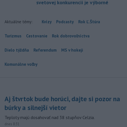
svetovej konkurencii je výborné
Aktuálne témy:
Kvízy
Podcasty
Rok Ľ.Štúra
Turizmus
Cestovanie
Rok dobrovoľníctva
Dielo týždňa
Referendum
MS v hokeji
Komunálne voľby
Aj štvrtok bude horúci, dajte si pozor na
búrky a silnejší vietor
Teploty majú dosahovať nad 38 stupňov Celzia.
dnes 8:31