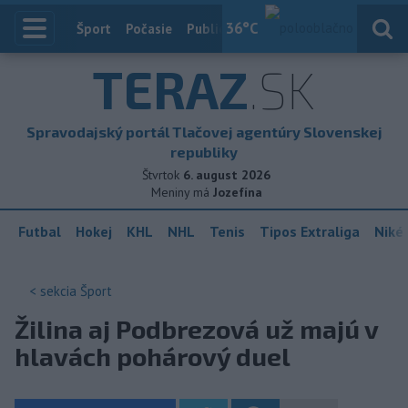
36
°C
Index
Šport
Počasie
Publicistika
Slovensko
Zahranič
TERAZ
.SK
Spravodajský portál Tlačovej agentúry Slovenskej
republiky
Štvrtok
6. august 2026
Meniny má
Jozefína
Futbal
Hokej
KHL
NHL
Tenis
Tipos Extraliga
Niké 
< sekcia
Šport
Žilina aj Podbrezová už majú v
hlavách pohárový duel