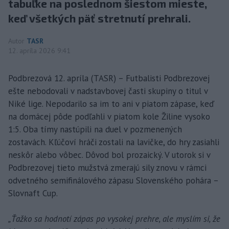
tabuľke na poslednom šiestom mieste,
keď všetkých päť stretnutí prehrali.
Autor
TASR
12. apríla 2026 9:41
Podbrezová 12. apríla (TASR) – Futbalisti Podbrezovej
ešte nebodovali v nadstavbovej časti skupiny o titul v
Niké lige. Nepodarilo sa im to ani v piatom zápase, keď
na domácej pôde podľahli v piatom kole Žiline vysoko
1:5. Oba tímy nastúpili na duel v pozmenených
zostavách. Kľúčoví hráči zostali na lavičke, do hry zasiahli
neskôr alebo vôbec. Dôvod bol prozaický. V utorok si v
Podbrezovej tieto mužstvá zmerajú sily znovu v rámci
odvetného semifinálového zápasu Slovenského pohára –
Slovnaft Cup.
„Ťažko sa hodnotí zápas po vysokej prehre, ale myslím si, že