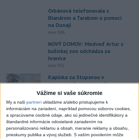
Orbánová telefonovala s
Blanárom a Tarabom o pomoci
na Dunaji
dnes 9:06
NOVÝ DOMOV: Medveď Artur z
košickej zoo odchádza za
hranice
dnes 9:51
Kaplnka za Stupavou v
ohrození: Zasiahli hasiči
aktualizované
dnes 10:44
,
dnes 10:54
Vážime si vaše súkromie
My a naši
partneri
ukladáme a/alebo pristupujeme k
Po filmovom prepadáku
informáciám na zariadení, napríklad pomocou súborov cookies,
pripravujú seriál o živote
a spracúvame osobné údaje, ako sú jedinečné identifikátory a
Melanie Trumpovej
štandardné informácie odosielané zariadením na
dnes 10:18
personalizovanú reklamu a obsah, meranie reklamy a obsahu,
prieskumy publika a vývoj služieb.
S vaším povolením môže