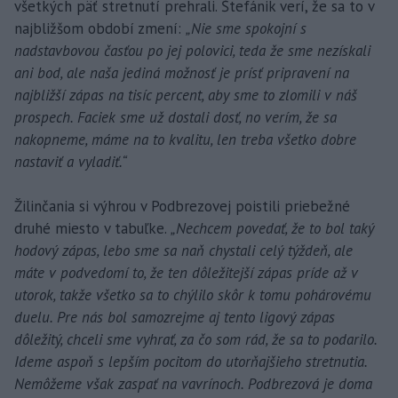
všetkých päť stretnutí prehrali. Štefánik verí, že sa to v
najbližšom období zmení:
„Nie sme spokojní s
nadstavbovou časťou po jej polovici, teda že sme nezískali
ani bod, ale naša jediná možnosť je prísť pripravení na
najbližší zápas na tisíc percent, aby sme to zlomili v náš
prospech. Faciek sme už dostali dosť, no verím, že sa
nakopneme, máme na to kvalitu, len treba všetko dobre
nastaviť a vyladiť.“
Žilinčania si výhrou v Podbrezovej poistili priebežné
druhé miesto v tabuľke.
„Nechcem povedať, že to bol taký
hodový zápas, lebo sme sa naň chystali celý týždeň, ale
máte v podvedomí to, že ten dôležitejší zápas príde až v
utorok, takže všetko sa to chýlilo skôr k tomu pohárovému
duelu. Pre nás bol samozrejme aj tento ligový zápas
dôležitý, chceli sme vyhrať, za čo som rád, že sa to podarilo.
Ideme aspoň s lepším pocitom do utorňajšieho stretnutia.
Nemôžeme však zaspať na vavrínoch. Podbrezová je doma