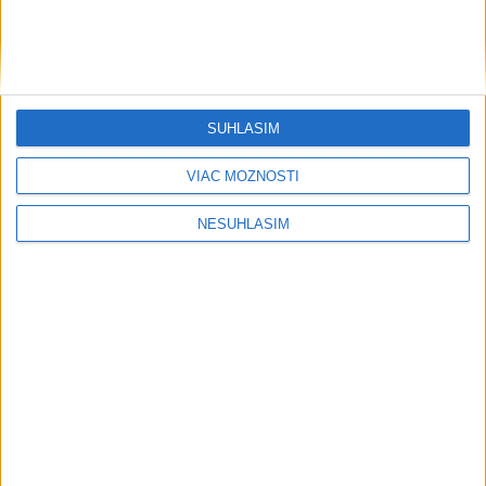
....
SÚHLASÍM
VIAC MOŽNOSTÍ
....
NESÚHLASÍM