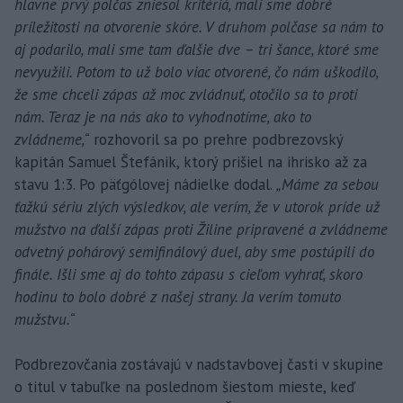
hlavne prvý polčas zniesol kritériá, mali sme dobré
príležitosti na otvorenie skóre. V druhom polčase sa nám to
aj podarilo, mali sme tam ďalšie dve – tri šance, ktoré sme
nevyužili. Potom to už bolo viac otvorené, čo nám uškodilo,
že sme chceli zápas až moc zvládnuť, otočilo sa to proti
nám. Teraz je na nás ako to vyhodnotíme, ako to
zvládneme,“
rozhovoril sa po prehre podbrezovský
kapitán Samuel Štefánik, ktorý prišiel na ihrisko až za
stavu 1:3. Po päťgólovej nádielke dodal.
„Máme za sebou
ťažkú sériu zlých výsledkov, ale verím, že v utorok príde už
mužstvo na ďalší zápas proti Žiline pripravené a zvládneme
odvetný pohárový semifinálový duel, aby sme postúpili do
finále. Išli sme aj do tohto zápasu s cieľom vyhrať, skoro
hodinu to bolo dobré z našej strany. Ja verím tomuto
mužstvu.“
Podbrezovčania zostávajú v nadstavbovej časti v skupine
o titul v tabuľke na poslednom šiestom mieste, keď