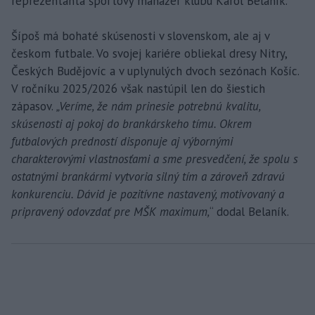
reprezentanta športový manažér klubu Karol Belaník.
Šípoš má bohaté skúsenosti v slovenskom, ale aj v
českom futbale. Vo svojej kariére obliekal dresy Nitry,
Českých Budějovíc a v uplynulých dvoch sezónach Košíc.
V ročníku 2025/2026 však nastúpil len do šiestich
zápasov.
„Veríme, že nám prinesie potrebnú kvalitu,
skúsenosti aj pokoj do brankárskeho tímu. Okrem
futbalových predností disponuje aj výbornými
charakterovými vlastnosťami a sme presvedčení, že spolu s
ostatnými brankármi vytvoria silný tím a zároveň zdravú
konkurenciu. Dávid je pozitívne nastavený, motivovaný a
pripravený odovzdať pre MŠK maximum,
“ dodal Belaník.