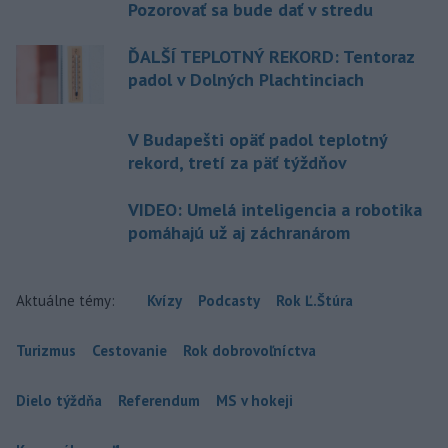
Pozorovať sa bude dať v stredu
ĎALŠÍ TEPLOTNÝ REKORD: Tentoraz
padol v Dolných Plachtinciach
V Budapešti opäť padol teplotný
rekord, tretí za päť týždňov
VIDEO: Umelá inteligencia a robotika
pomáhajú už aj záchranárom
Aktuálne témy:
Kvízy
Podcasty
Rok Ľ.Štúra
Turizmus
Cestovanie
Rok dobrovoľníctva
Dielo týždňa
Referendum
MS v hokeji