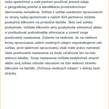
o čo najlepšie výsledky
naša spoločnosť a naši partneri používať presné údaje
o geografickej polohe a identifikáciu prostredníctvom
skenovania zariadenia. Súhlas s vyššie uvedeným spracúvaním
Viac
zo strany našej spoločnosti a našich 824 partnerov môžete
poskytnúť kliknutím na príslušné tlačidlo. Skôr než súhlas
Najčítanejšie
poskytnete, môžete kliknutím jeho poskytnutie odmietnuť alebo
si preštudovať podrobnejšie informácie a zmeniť svoje
6h
24h
7d
prednostné nastavenia.
Zoberte na vedomie, že na niektoré
formy spracúvania vašich osobných údajov nepotrebujeme váš
POŽIAR V SLOVNAFTE: Došlo k narušeniu
1
súhlas, proti takémuto spracovaniu však máte právo namietať.
jednej z nádrží
Vaše prednostné nastavenia sa budú vzťahovať len na túto
webovú lokalitu. Svoje nastavenia môžete kedykoľvek zmeniť
2
Horúčavy vystriedajú búrky: Výstrahy vydali vo viacerých
alebo svoj súhlas odvolať návratom na túto webovú stránku
okresoch
kliknutím na tlačidlo „Ochrana osobných údajov“ v dolnej časti
stránky.
3
ČIASTOČNÉ ZATMENIE SLNKA: Pozorovať sa bude dať v
stredu
4
V časti Košice-Krásna otvorili park pomenovaný po
kňazovi Semivanovi
5
VEĽKÁ PREDPOVEĎ POČASIA: Extrémne horúčavy