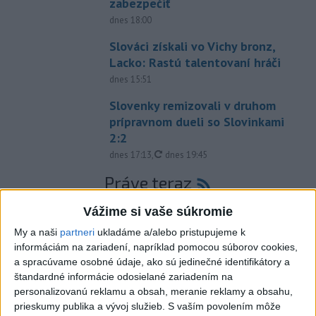
zabezpečiť
dnes 18:00
Slováci získali vo Vichy bronz,
Lacko: Rastú talentovaní hráči
dnes 15:51
Slovenky remizovali v druhom
prípravnom dueli so Slovinkami
2:2
aktualizované
dnes 17:13
,
dnes 19:45
Práve teraz
-
Taliansky tenista Matteo Arnaldi vypadol na turnaji ATP
21:30
Vážime si vaše súkromie
Masters 1000
v Montreale už v 3. kole dvojhry.
My a naši
partneri
ukladáme a/alebo pristupujeme k
informáciám na zariadení, napríklad pomocou súborov cookies,
Viac
a spracúvame osobné údaje, ako sú jedinečné identifikátory a
Videá a prenosy TASR TV
štandardné informácie odosielané zariadením na
personalizovanú reklamu a obsah, meranie reklamy a obsahu,
Deväť Slovákov zabojuje na ME v Paríži
prieskumy publika a vývoj služieb.
S vaším povolením môže