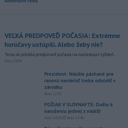
Komunálne voľby
VEĽKÁ PREDPOVEĎ POČASIA: Extrémne
horúčavy ustúpili. Alebo žeby nie?
Teraz.sk prináša predpoveď počasia na nasledujúci týždeň.
dnes 16:00
Prezident: Násilie páchané pre
rasovú nenávisť treba odsúdiť v
zárodku
dnes 12:33
POŽIAR V SLOVNAFTE: Došlo k
narušeniu jednej z nádrží
aktualizované
dnes 14:20
,
dnes 15:46