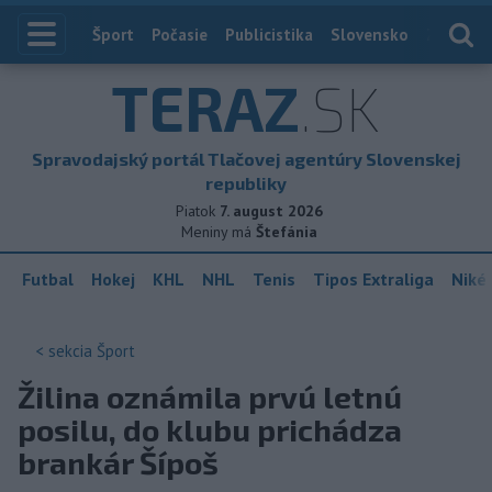
Index
Šport
Počasie
Publicistika
Slovensko
Zahranič
TERAZ
.SK
Spravodajský portál Tlačovej agentúry Slovenskej
republiky
Piatok
7. august 2026
Meniny má
Štefánia
Futbal
Hokej
KHL
NHL
Tenis
Tipos Extraliga
Niké 
< sekcia
Šport
Žilina oznámila prvú letnú
posilu, do klubu prichádza
brankár Šípoš