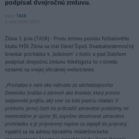
podpísal dvojročnú zmluvu.
Autor
TASR
3. júna 2026 20:13
Žilina 3. júna (TASR) - Prvou letnou posilou futbalového
klubu MŠK Žilina sa stal Dávid Šípoš. Dvadsaťsedemročný
brankár prichádza k „šošonom“ z Košíc a pod Dubňom
podpísal dvojročnú zmluvu. Nikéligista to v stredu
oznámil na svojej oficiálnej webstránke.
„Prichádza k nám ako náhrada za odchádzajúceho
Dominika Sváčka a zároveň ako brankár, ktorý presne
zodpovedá profilu, aký sme na túto pozíciu hľadali. V
priebehu jarnej časti ho pribrzdili zdravotné problémy, no
momentálne je úplne fit, úspešne absolvoval zdravotnú
prehliadku a je pripravený naplno sa zapojiť do prípravy,
“
vyjadril sa na adresu bývalého mládežníckeho