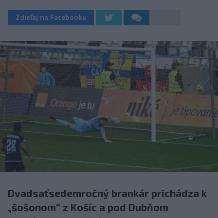
Zdieľaj na Facebooku
Dvadsaťsedemročný brankár prichádza k
„šošonom“ z Košíc a pod Dubňom