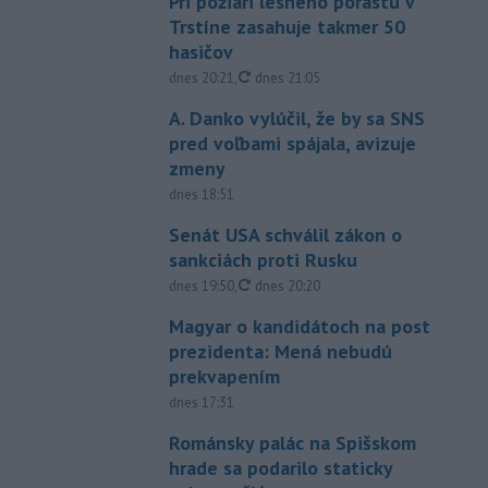
Pri požiari lesného porastu v
Trstíne zasahuje takmer 50
hasičov
aktualizované
dnes 20:21
,
dnes 21:05
A. Danko vylúčil, že by sa SNS
pred voľbami spájala, avizuje
zmeny
dnes 18:51
Senát USA schválil zákon o
sankciách proti Rusku
aktualizované
dnes 19:50
,
dnes 20:20
Magyar o kandidátoch na post
prezidenta: Mená nebudú
prekvapením
dnes 17:31
Románsky palác na Spišskom
hrade sa podarilo staticky