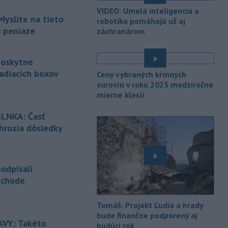
hydrometeorologického ústavu
VIDEO: Umelá inteligencia a
(SHMÚ) vo štvrtok opäť zaznamenali
Myslite na tieto
robotika pomáhajú už aj
nový absolútny rekord teploty
m peniaze
záchranárom
vzduchu. V Dolných Plachtinciach v
okrese Veľký Krtíš dosiahla teplota
popoludní 42 stupňov Celzia.
poskytne
adiacich boxov
Ceny vybraných kŕmnych
-
Podpredsedníčka
13:41
surovín v roku 2025 medziročne
vykonávajúca funkciu predsedu
mierne klesli
maďarského
Národného
é
zhromaždenia Anikó Hallerová
LNKA: Časť
Nagyová vo štvrtok oznámila, že v
 hrozia dôsledky
súlade s návrhom poslaneckého klubu
vládnej strany Tisza rozhodne
é
zákonodarný zbor o novej hlave štátu
na budúci utorok.
odpísali
echode
-
Európska komisia (EK) sa
13:31
pripravuje na možné dôsledky
úplného
zatmenia Slnka na výrobu
é
Tomáš: Projekt Ľudia a hrady
elektriny v Európskej únii.
bude finančne podporený aj
VY: Takéto
budúci rok