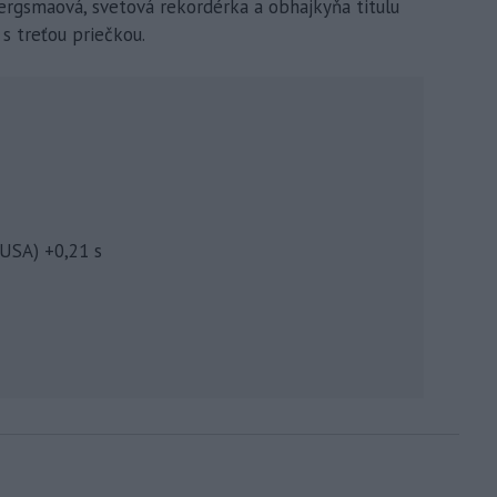
rgsmaová, svetová rekordérka a obhajkyňa titulu
s treťou priečkou.
USA) +0,21 s