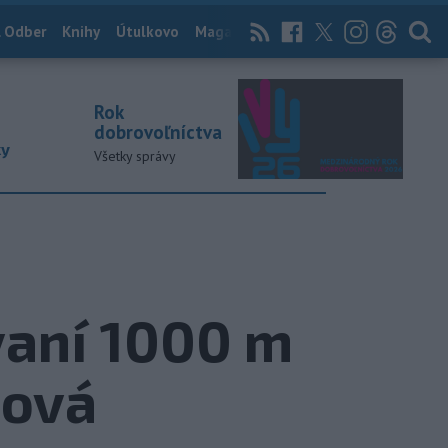
 Odber
Knihy
Útulkovo
Magazín
News Now
Archív
TASR
Rok
dobrovoľníctva
ky
Všetky správy
vaní 1000 m
sová