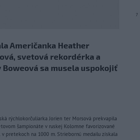
7
ala Američanka Heather
vá, svetová rekordérka a
ny Boweová sa musela uspokojiť
ká rýchlokorčuliarka Jorien ter Morsová prekvapila
etovom šampionáte v ruskej Kolomne favorizované
l v pretekoch na 1000 m. Striebornú medailu získala