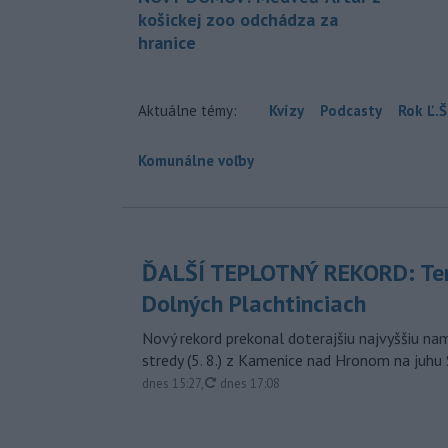
košickej zoo odchádza za
hranice
Aktuálne témy:
Kvízy
Podcasty
Rok Ľ.Š
Komunálne voľby
ĎALŠÍ TEPLOTNÝ REKORD: Ten
Dolných Plachtinciach
Nový rekord prekonal doterajšiu najvyššiu n
stredy (5. 8.) z Kamenice nad Hronom na juhu
aktualizované
dnes 15:27
,
dnes 17:08