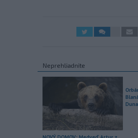
Neprehliadnite
Orbá
Blan
Duna
NOVÝ DOMOV: Medveď Artur z