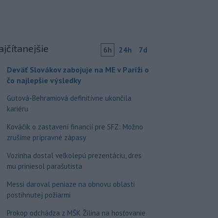
ajčítanejšie
6h
24h
7d
Deväť Slovákov zabojuje na ME v Paríži o
čo najlepšie výsledky
Gutová-Behramiová definitívne ukončila
kariéru
Kováčik o zastavení financií pre SFZ: Možno
zrušíme prípravné zápasy
Vozinha dostal veľkolepú prezentáciu, dres
mu priniesol parašutista
Messi daroval peniaze na obnovu oblasti
postihnutej požiarmi
Prokop odchádza z MŠK Žilina na hosťovanie