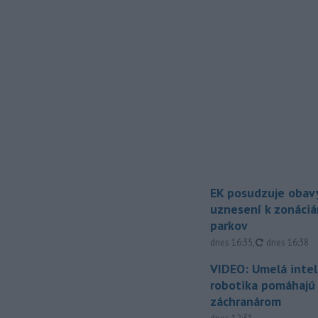
EK posudzuje obavy
uznesení k zonáci
parkov
aktualizovan
dnes 16:35
,
dnes 16:38
VIDEO: Umelá intel
robotika pomáhajú 
záchranárom