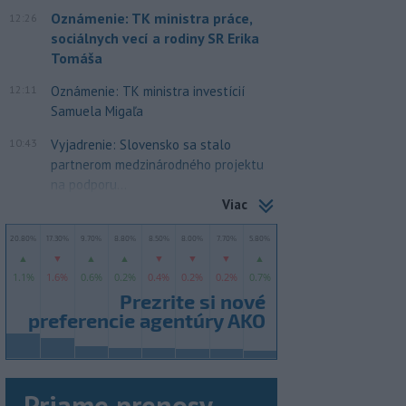
Oznámenie: TK ministra práce,
12:26
sociálnych vecí a rodiny SR Erika
Tomáša
12:11
Oznámenie: TK ministra investícií
Samuela Migaľa
10:43
Vyjadrenie: Slovensko sa stalo
partnerom medzinárodného projektu
na podporu...
Viac
Priame prenosy