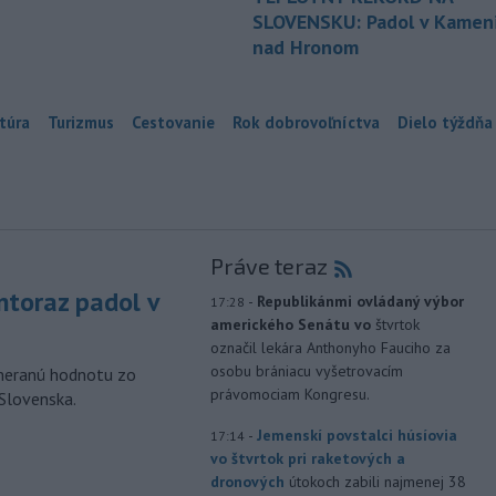
SLOVENSKU: Padol v Kameni
nad Hronom
túra
Turizmus
Cestovanie
Rok dobrovoľníctva
Dielo týždňa
Práve teraz
toraz padol v
-
Republikánmi ovládaný výbor
17:28
amerického Senátu vo
štvrtok
označil lekára Anthonyho Fauciho za
osobu brániacu vyšetrovacím
ameranú hodnotu zo
právomociam Kongresu.
 Slovenska.
-
Jemenskí povstalci húsíovia
17:14
vo štvrtok pri raketových a
dronových
útokoch zabili najmenej 38