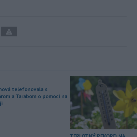
nová telefonovala s
árom a Tarabom o pomoci na
ji
TEPLOTNÝ REKORD NA