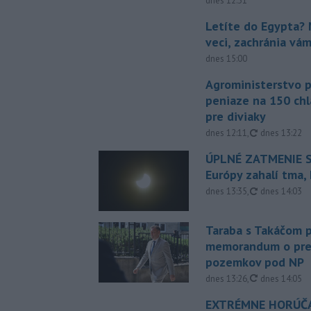
dnes 12:31
Letíte do Egypta? 
veci, zachránia vá
dnes 15:00
Agroministerstvo 
peniaze na 150 chl
pre diviaky
aktualizovan
dnes 12:11
,
dnes 13:22
ÚPLNÉ ZATMENIE S
Európy zahalí tma,
aktualizovan
dnes 13:35
,
dnes 14:03
Taraba s Takáčom p
memorandum o pr
pozemkov pod NP
aktualizovan
dnes 13:26
,
dnes 14:05
EXTRÉMNE HORÚČA