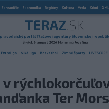
Zahraničie
Ekonomika
Regióny
Kultúra
Veda
Krimi
XML
TERAZ
.SK
pravodajský portál Tlačovej agentúry Slovenskej republi
Štvrtok
6. august 2026
Meniny má
Jozefína
 Extraliga
Niké liga
Basketbal
Zimné športy
LIVESCORE
 v rýchlokorčuľo
lanďanka Ter Mor