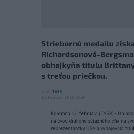
Striebornú medailu získ
Richardsonová-Bergsmao
obhajkyňa titulu Britta
s treťou priečkou.
Autor
TASR
12. februára 2016 16:44
Kolomna 12. februára (TASR) - Holands
na úvod druhého súťažného dňa na sv
reprezentantky USA a vybojovala titu