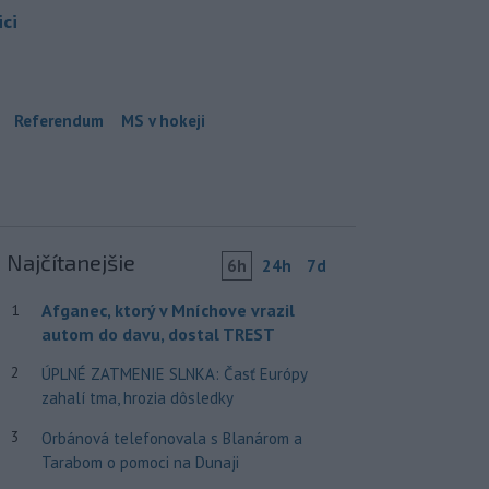
ci
Referendum
MS v hokeji
Najčítanejšie
6h
24h
7d
Afganec, ktorý v Mníchove vrazil
1
autom do davu, dostal TREST
2
ÚPLNÉ ZATMENIE SLNKA: Časť Európy
zahalí tma, hrozia dôsledky
3
Orbánová telefonovala s Blanárom a
Tarabom o pomoci na Dunaji