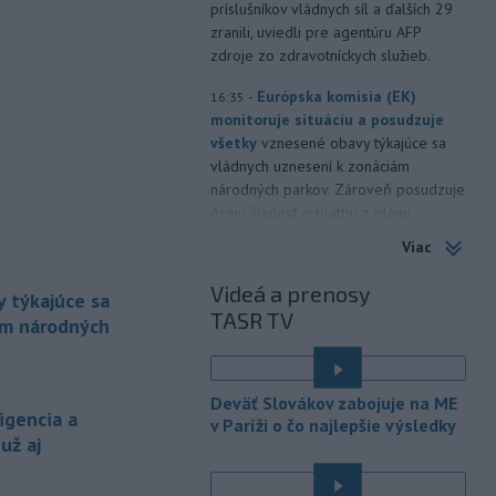
príslušníkov vládnych síl a ďalších 29
zranili, uviedli pre agentúru AFP
zdroje zo zdravotníckych služieb.
-
Európska komisia (EK)
16:35
monitoruje situáciu a posudzuje
všetky
vznesené obavy týkajúce sa
vládnych uznesení k zonáciám
národných parkov. Zároveň posudzuje
ôsmu žiadosť o platbu z plánu
obnovy.
Viac
-
Počas minulotýždňového
15:44
Videá a prenosy
 týkajúce sa
prekročenia hranice desaťtisícov
TASR TV
nelegálnych migrantov z Maroka do
ám národných
španielskej exklávy Ceuta zomrelo
približne 100 ľudí, oznámil vo štvrtok
é
tamojší starosta Juan Jesús Vivas v
Deväť Slovákov zabojuje na ME
Európskom parlamente.
igencia a
v Paríži o čo najlepšie výsledky
už aj
-
Meteorológovia zo
15:25
Slovenského