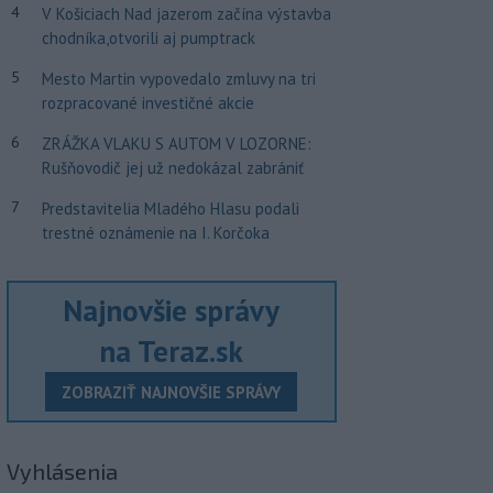
4
V Košiciach Nad jazerom začína výstavba
chodníka,otvorili aj pumptrack
5
Mesto Martin vypovedalo zmluvy na tri
rozpracované investičné akcie
6
ZRÁŽKA VLAKU S AUTOM V LOZORNE:
Rušňovodič jej už nedokázal zabrániť
7
Predstavitelia Mladého Hlasu podali
trestné oznámenie na I. Korčoka
Najnovšie správy
na Teraz.sk
ZOBRAZIŤ NAJNOVŠIE SPRÁVY
Vyhlásenia