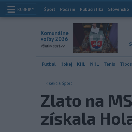
RUBRIKY
Index
Šport
Počasie
Publicistika
Slovensko
Komunálne
voľby 2026
S
Všetky správy
Futbal
Hokej
KHL
NHL
Tenis
Tipos
< sekcia
Šport
Zlato na MS
získala Ho