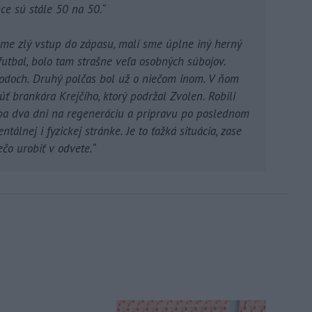
ce sú stále 50 na 50.“
sme zlý vstup do zápasu, mali sme úplne iný herný
utbal, bolo tam strašne veľa osobných súbojov.
chodoch. Druhý polčas bol už o niečom inom. V ňom
ť brankára Krejčího, ktorý podržal Zvolen. Robili
iba dva dni na regeneráciu a prípravu po poslednom
álnej i fyzickej stránke. Je to ťažká situácia, zase
čo urobiť v odvete.“