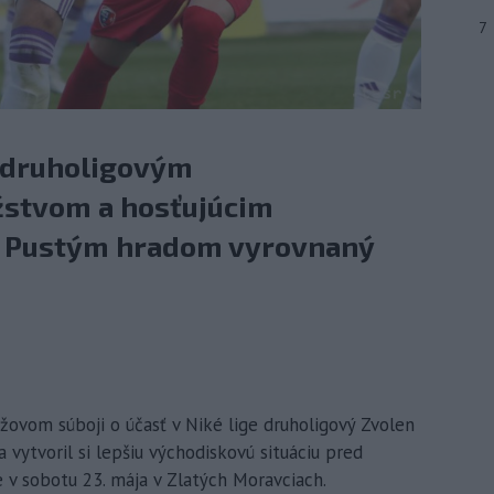
7
 druholigovým
stvom a hosťujúcim
d Pustým hradom vyrovnaný
žovom súboji o účasť v Niké lige druholigový Zvolen
 vytvoril si lepšiu východiskovú situáciu pred
v sobotu 23. mája v Zlatých Moravciach.