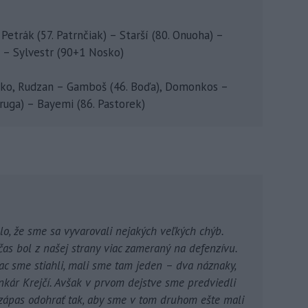
, Petrák (57. Patrnčiak) – Starší (80. Onuoha) –
ič – Sylvestr (90+1 Nosko)
mko, Rudzan – Gamboš (46. Boďa), Domonkos –
Druga) – Bayemi (86. Pastorek)
lo, že sme sa vyvarovali nejakých veľkých chýb.
čas bol z našej strany viac zameraný na defenzívu.
iac sme stiahli, mali sme tam jeden – dva náznaky,
nkár Krejčí. Avšak v prvom dejstve sme predviedli
 zápas odohrať tak, aby sme v tom druhom ešte mali