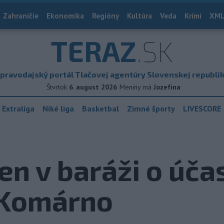
Zahraničie
Ekonomika
Regióny
Kultúra
Veda
Krimi
XML
TERAZ
.SK
pravodajský portál Tlačovej agentúry Slovenskej republi
Štvrtok
6. august 2026
Meniny má
Jozefína
 Extraliga
Niké liga
Basketbal
Zimné športy
LIVESCORE
en v baráži o účas
l Komárno