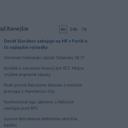
ajčítanejšie
6h
24h
7d
Deväť Slovákov zabojuje na ME v Paríži o
čo najlepšie výsledky
Slovenskí hádzanári zdolali Taliansko 38:37
Kováčik o zastavení financií pre SFZ: Možno
zrušíme prípravné zápasy
Rodri povolil Barcelone diskusie o možnom
prestupe z Manchestru City
Konferenčná liga: Jablonec s Nebylom
nastúpia proti RFS
Gutová-Behramiová definitívne ukončila
kariéru