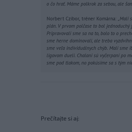
o čo hrať. Máme polkrok za sebou, ale šan
Norbert Czibor, tréner Komárna:
„Mali 
plán. V prvom polčase to bol jednoduchý f
Pripravovali sme sa na to, bolo to o pre
sme herne dominovali, ale treba vyzdvihnú
sme veľa individuálnych chýb. Mali sme 
ligovom dueli. Chalani sú vyčerpaní po ment
sme pod tlakom, no pokúsime sa s tým nie
Prečítajte si aj: