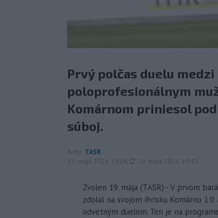
Prvý polčas duelu medzi
poloprofesionálnym muž
Komárnom priniesol po
súboj.
Autor
TASR
aktualizované
19. mája 2026 19:04
,
19. mája 2026 19:45
Zvolen 19. mája (TASR) - V prvom bará
zdolal na svojom ihrisku Komárno 1:0 a
odvetným duelom. Ten je na programe 