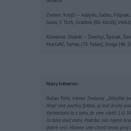
divákov
Zvolen: Krejčí – Adayilo, Gaško, Filipiak
Gono, V. Tóth, Úradník (80. Köröš), Vrek
Komárno: Dlubáč – Šmehyl, Špiriak, Ši
Mustafič, Tamás (70. Palán), Druga (46. 
hlasy trénerov:
Dušan Tóth, tréner Zvolena:
„Dôležité bo
Hrali sme poctivý futbal, aj keď druhý pol
Vychádzalo to z toho, že sme viedli 1:0. V
čo bolo dosť málo. Podržal nás najmä bra
dobré veci. Hlavne sme chceli tento prvý