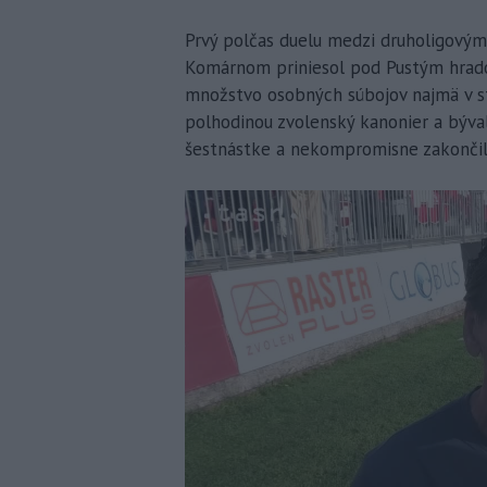
Prvý polčas duelu medzi druholigový
Komárnom priniesol pod Pustým hrado
množstvo osobných súbojov najmä v str
polhodinou zvolenský kanonier a býval
šestnástke a nekompromisne zakončil