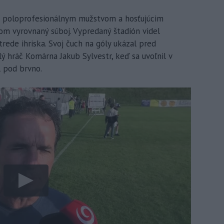
m poloprofesionálnym mužstvom a hosťujúcim
m vyrovnaný súboj. Vypredaný štadión videl
ede ihriska. Svoj čuch na góly ukázal pred
ý hráč Komárna Jakub Sylvestr, keď sa uvoľnil v
 pod brvno.