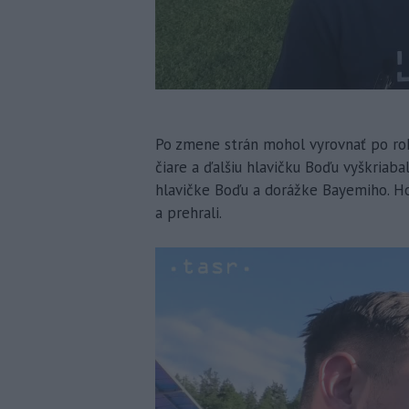
Po zmene strán mohol vyrovnať po rohu
čiare a ďalšiu hlavičku Boďu vyškriaba
hlavičke Boďu a dorážke Bayemiho. Hos
a prehrali.