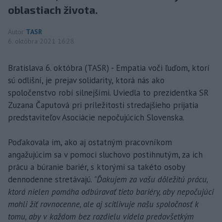
oblastiach života.
Autor
TASR
6. októbra 2021 16:28
Bratislava 6. októbra (TASR) - Empatia voči ľuďom, ktorí
sú odlišní, je prejav solidarity, ktorá nás ako
spoločenstvo robí silnejšími. Uviedla to prezidentka SR
Zuzana Čaputová pri príležitosti stredajšieho prijatia
predstaviteľov Asociácie nepočujúcich Slovenska.
Poďakovala im, ako aj ostatným pracovníkom
angažujúcim sa v pomoci sluchovo postihnutým, za ich
prácu a búranie bariér, s ktorými sa takéto osoby
dennodenne stretávajú.
"Ďakujem za vašu dôležitú prácu,
ktorá nielen pomáha odbúravať tieto bariéry, aby nepočujúci
mohli žiť rovnocenne, ale aj scitlivuje našu spoločnosť k
tomu, aby v každom bez rozdielu videla predovšetkým