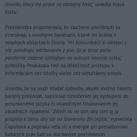
človeka, ktorý má právo na dôstojný život,"
uviedla hlava
štátu.
Prezidentka pripomenula, že sluchovo postihnutí sa
stretávajú s mnohými bariérami, ktoré im bránia v
mnohých oblastiach života.
"Pri komunikácii si niektorí z
vás pomáhajú odčítavaním z pier, čo je teraz počas
pandémie sťažené vzhľadom na nutnosť nosenia rúška,"
priblížila. Poukázala tiež na dôležitosť prístupu k
informáciám cez titulky alebo cez simultánny prepis.
Uviedla, že sa snaží hľadať spôsoby, akými možno takéto
bariéry prekonať, napríklad tlmočením jej vystúpení do
posunkového jazyka či okamžitým titulkovaním jej
zásadných vyjadrení.
"Záleží mi na tom, aby som aj ja
prispela k tomu, aby ste na Slovensku žili lepšie,"
vysvetlila
Čaputová a popriala veľa síl a energie pri presadzovaní
ľudských práv ľudí so sluchovým postihnutím.