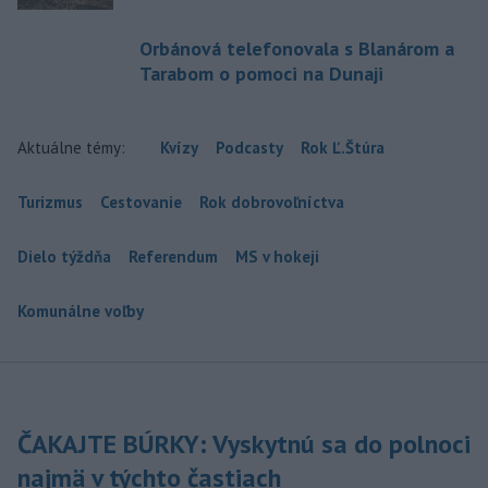
Orbánová telefonovala s Blanárom a
Tarabom o pomoci na Dunaji
Aktuálne témy:
Kvízy
Podcasty
Rok Ľ.Štúra
Turizmus
Cestovanie
Rok dobrovoľníctva
Dielo týždňa
Referendum
MS v hokeji
Komunálne voľby
ČAKAJTE BÚRKY: Vyskytnú sa do polnoci
najmä v týchto častiach