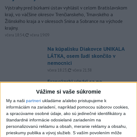
Výstrahy pred búrkami ústav vyhlásil v celom Bratislavskom
kraji, vo väčšine okresov Trenčianskeho, Trnavského a
Žilinského kraja a v okresoch Snina a Sobrance na východe
krajiny.
aktualizované
včera 18:54
,
včera 19:09
Na kúpalisku Diakovce UNIKALA
LÁTKA, osem ľudí skončilo v
nemocnici
aktualizované
včera 18:23
,
včera 21:38
Francúzski vinári sa po
požiaroch obávajú dymovej
Vážime si vaše súkromie
príchute vo víne
My a naši
partneri
ukladáme a/alebo pristupujeme k
včera 21:44
informáciám na zariadení, napríklad pomocou súborov cookies,
Uganda schválila vyslanie
a spracúvame osobné údaje, ako sú jedinečné identifikátory a
štandardné informácie odosielané zariadením na
vojakov do medzinárodných síl
personalizovanú reklamu a obsah, meranie reklamy a obsahu,
v Pásme Gazy
prieskumy publika a vývoj služieb.
S vaším povolením môže
včera 20:49