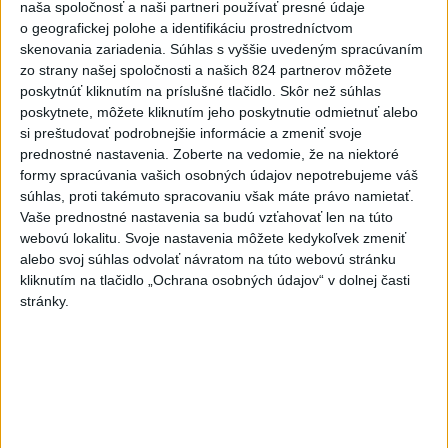
naša spoločnosť a naši partneri používať presné údaje
o geografickej polohe a identifikáciu prostredníctvom
Pre únik ropy z tankera pri
skenovania zariadenia. Súhlas s vyššie uvedeným spracúvaním
Ománe hrozí ekologická
zo strany našej spoločnosti a našich 824 partnerov môžete
katastrofa
poskytnúť kliknutím na príslušné tlačidlo. Skôr než súhlas
včera 21:59
poskytnete, môžete kliknutím jeho poskytnutie odmietnuť alebo
si preštudovať podrobnejšie informácie a zmeniť svoje
Ráž: Podpísali sme zmluvu k
prednostné nastavenia.
Zoberte na vedomie, že na niektoré
dokumentácii obnovy hlavnej
formy spracúvania vašich osobných údajov nepotrebujeme váš
stanice
súhlas, proti takémuto spracovaniu však máte právo namietať.
včera 15:26
Vaše prednostné nastavenia sa budú vzťahovať len na túto
webovú lokalitu. Svoje nastavenia môžete kedykoľvek zmeniť
KDH žiada ministra vnútra o
alebo svoj súhlas odvolať návratom na túto webovú stránku
vysvetlenie nákupu
kliknutím na tlačidlo „Ochrana osobných údajov“ v dolnej časti
kamerových systémov
stránky.
včera 17:40
V Budapešti opäť padol
teplotný rekord, tretí za päť
týždňov
včera 19:15