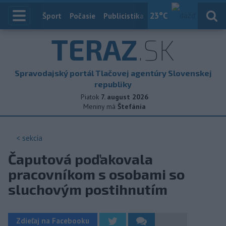
23
°C
Index
Šport
Počasie
Publicistika
Slovensko
Zahranič
TERAZ
.SK
Spravodajský portál Tlačovej agentúry Slovenskej
republiky
Piatok
7. august 2026
Meniny má
Štefánia
< sekcia
Čaputová poďakovala
pracovníkom s osobami so
sluchovým postihnutím
Zdieľaj na Facebooku