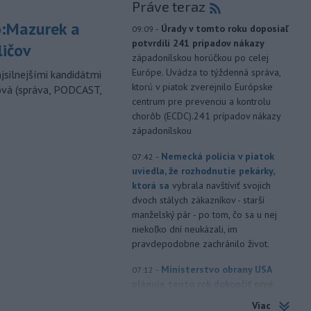
Práve teraz
:Mazurek a
-
Úrady v tomto roku doposiaľ
09:09
potvrdili 241 prípadov nákazy
ličov
západonílskou horúčkou po celej
Európe. Uvádza to týždenná správa,
jsilnejšími kandidátmi
ktorú v piatok zverejnilo Európske
ová (správa, PODCAST,
centrum pre prevenciu a kontrolu
chorôb (ECDC).241 prípadov nákazy
západonílskou
-
Nemecká polícia v piatok
07:42
uviedla, že rozhodnutie pekárky,
ktorá sa
vybrala navštíviť svojich
dvoch stálych zákazníkov - starší
manželský pár - po tom, čo sa u nej
niekoľko dní neukázali, im
pravdepodobne zachránilo život.
-
Ministerstvo obrany USA
07:12
plánuje tento rok dokončiť prvé
testy
protiraketového systému
Viac