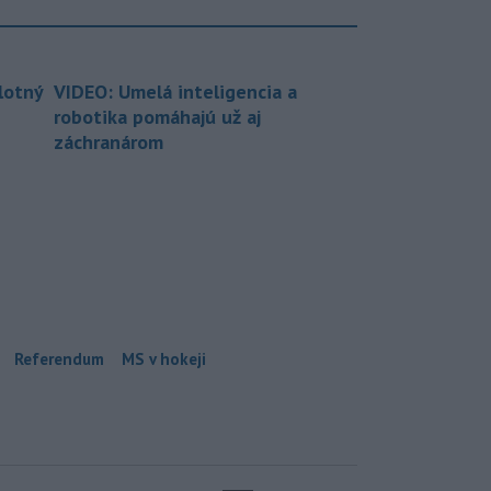
lotný
VIDEO: Umelá inteligencia a
robotika pomáhajú už aj
záchranárom
Referendum
MS v hokeji