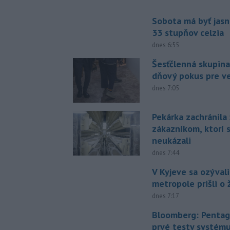
Sobota má byť jasn
33 stupňov celzia
dnes 6:55
Šesťčlenná skupina
dňový pokus pre v
dnes 7:05
Pekárka zachránila 
zákazníkom, ktorí s
neukázali
dnes 7:44
V Kyjeve sa ozývali
metropole prišli o ž
dnes 7:17
Bloomberg: Pentag
prvé testy systém