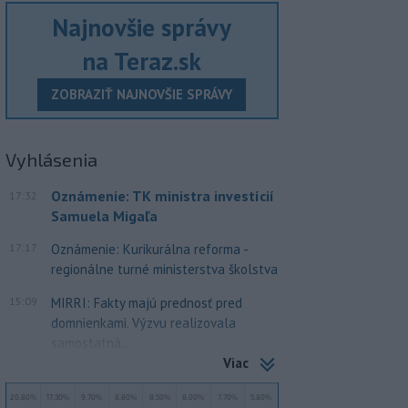
Najnovšie správy
na Teraz.sk
ZOBRAZIŤ NAJNOVŠIE SPRÁVY
Vyhlásenia
Oznámenie: TK ministra investícií
17:32
Samuela Migaľa
17:17
Oznámenie: Kurikurálna reforma -
regionálne turné ministerstva školstva
15:09
MIRRI: Fakty majú prednosť pred
domnienkami. Výzvu realizovala
samostatná...
Viac