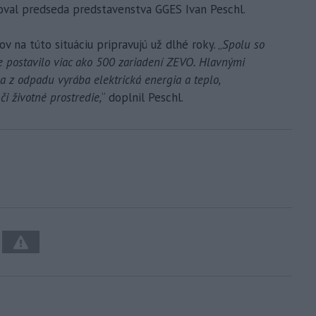
oval predseda predstavenstva GGES Ivan Peschl.
v na túto situáciu pripravujú už dlhé roky. „
Spolu so
e postavilo viac ako 500 zariadení ZEVO. Hlavnými
 z odpadu vyrába elektrická energia a teplo,
či životné prostredie,
“ doplnil Peschl.