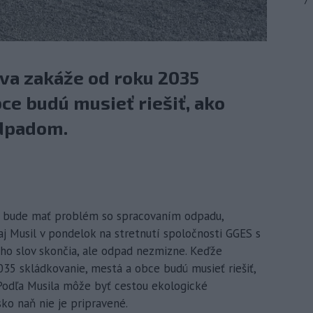
7
íva zakáže od roku 2035
ce budú musieť riešiť, ako
dpadom.
ko bude mať problém so spracovaním odpadu,
j Musil v pondelok na stretnutí spoločnosti GGES s
eho slov skončia, ale odpad nezmizne. Keďže
035 skládkovanie, mestá a obce budú musieť riešiť,
odľa Musila môže byť cestou ekologické
ko naň nie je pripravené.