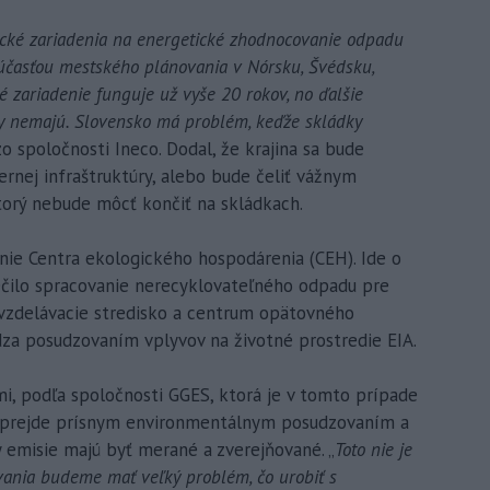
ické zariadenia na energetické zhodnocovanie odpadu
súčasťou mestského plánovania v Nórsku, Švédsku,
 zariadenie funguje už vyše 20 rokov, no ďalšie
ty nemajú. Slovensko má problém, keďže skládky
 zo spoločnosti Ineco. Dodal, že krajina sa bude
ernej infraštruktúry, alebo bude čeliť vážnym
rý nebude môcť končiť na skládkach.
vanie Centra ekologického hospodárenia (CEH). Ide o
ečilo spracovanie nerecyklovateľného odpadu pre
aj vzdelávacie stredisko a centrum opätovného
za posudzovaním vplyvov na životné prostredie EIA.
i, podľa spoločnosti GGES, ktorá je v tomto prípade
ie prejde prísnym environmentálnym posudzovaním a
emisie majú byť merané a zverejňované. „
Toto nie je
ovania budeme mať veľký problém, čo urobiť s