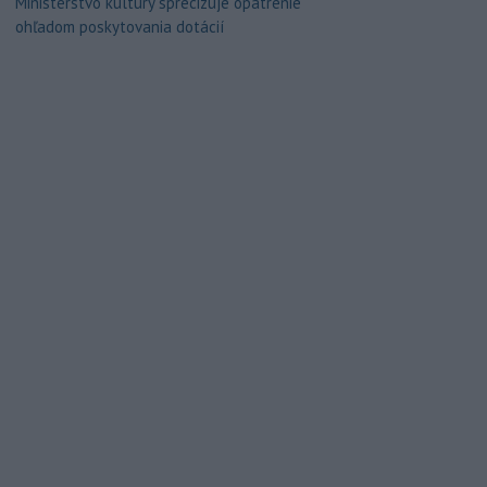
Ministerstvo kultúry sprecizuje opatrenie
ohľadom poskytovania dotácií