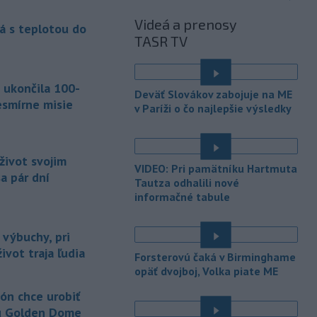
Golden Dome (Zlatá kupola) a v roku
2027 uskutočniť letové skúšky.
Videá a prenosy
á s teplotou do
TASR TV
-
Rokovania medzi Iránom a
07:09
Ománom o situácii v Hormuzskom
prielive
napredujú a Spojené štáty
 ukončila 100-
očakávajú, že dohoda bude uzavretá
Deväť Slovákov zabojuje na ME
čoskoro, uviedol v piatok pre agentúru
esmírne misie
v Paríži o čo najlepšie výsledky
Reuters nemenovaný americký
predstaviteľ, píše TASR.
-
Úrady vo východnej Číne v
život svojim
07:01
VIDEO: Pri pamätníku Hartmuta
sobotu zatvorili školy a mnohé
a pár dní
Tautza odhalili nové
turistické
lokality v reakcii na tajfún
informačné tabule
Dolphin, ktorý sa blíži k pevnine. TASR
o tom informuje na základe správy
agentúry AP.
 výbuchy, pri
ivot traja ľudia
Forsterovú čaká v Birminghame
-
Taliansky tenista Matteo
21:30
opäť dvojboj, Volka piate ME
Arnaldi vypadol na turnaji ATP
Masters 1000
v Montreale už v 3.
ón chce urobiť
kole dvojhry.
u Golden Dome