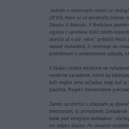
„
Jedným z moderných riešení sú ekolog
(ZEVO), ktoré sú už desaťročia bežnou 
Dánsku či Rakúsku. V Bratislave podobné
regióny s výnimkou Košíc takéto kapaci
skončia už o pár rokov,
“ priblížil Musil
musieť rozhodnúť, či investuje do mod
problémom s umiestnením odpadu, kto
V Skalici vzniká iniciatíva na vybudo
moderné zariadenie, ktoré by zabezp
širší región. Jeho súčasťou majú byť 
použitia. Projekt momentálne prechád
Zámer sa stretol s otázkami aj obavam
investorom, sú prirodzené. Zariaden
bude pod verejným dohľadom - všetky 
len otázka Skalice. Po skončení skládk