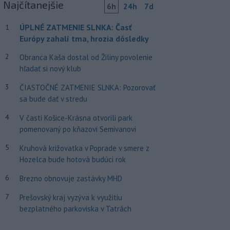
Najčítanejšie
6h
24h
7d
ÚPLNÉ ZATMENIE SLNKA: Časť
1
Európy zahalí tma, hrozia dôsledky
2
Obranca Kaša dostal od Žiliny povolenie
hľadať si nový klub
3
ČIASTOČNÉ ZATMENIE SLNKA: Pozorovať
sa bude dať v stredu
4
V časti Košice-Krásna otvorili park
pomenovaný po kňazovi Semivanovi
5
Kruhová križovatka v Poprade v smere z
Hozelca bude hotová budúci rok
6
Brezno obnovuje zastávky MHD
7
Prešovský kraj vyzýva k využitiu
bezplatného parkoviska v Tatrách