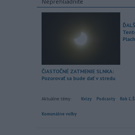
Neprehliadnite
ĎALŠ
Tent
Plach
ČIASTOČNÉ ZATMENIE SLNKA:
Pozorovať sa bude dať v stredu
Aktuálne témy:
Kvízy
Podcasty
Rok Ľ.Š
Komunálne voľby