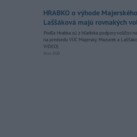
HRABKO o výhode Majerského
Laššáková majú rovnakých vo
Podľa Hrabka sú z hľadiska podpory voličov na
na predsedu VÚC Majerský, Mazurek a Laššák
VIDEO)
dnes 6:00