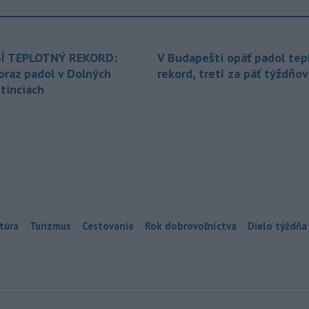
Í TEPLOTNÝ REKORD:
V Budapešti opäť padol tep
oraz padol v Dolných
rekord, tretí za päť týždňov
tinciach
túra
Turizmus
Cestovanie
Rok dobrovoľníctva
Dielo týždňa