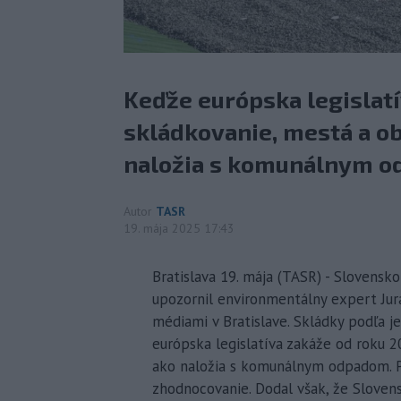
Keďže európska legislat
skládkovanie, mestá a ob
naložia s komunálnym o
Autor
TASR
19. mája 2025 17:43
Bratislava 19. mája (TASR) - Slovens
upozornil environmentálny expert Jura
médiami v Bratislave. Skládky podľa j
európska legislatíva zakáže od roku 2
ako naložia s komunálnym odpadom. P
zhodnocovanie. Dodal však, že Slovens