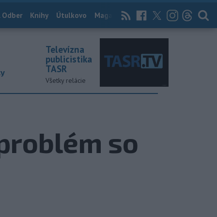
 Odber
Knihy
Útulkovo
Magazín
News Now
Archív
TASR
Televízna
publicistika
TASR
ky
Všetky relácie
 problém so