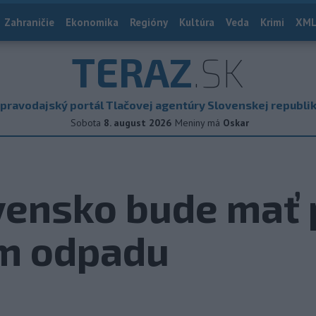
Zahraničie
Ekonomika
Regióny
Kultúra
Veda
Krimi
XML
TERAZ
.SK
pravodajský portál Tlačovej agentúry Slovenskej republi
Sobota
8. august 2026
Meniny má
Oskar
ovensko bude mať
m odpadu