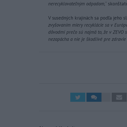
nerecyklovateľným odpadom,
“ skonštat
V susedných krajinách sa podľa jeho slo
zvyšovaním miery recyklácie sa v Európ
dôvodmi prečo sú najmä to, že v ZEVO sa
nezapácha a nie je škodlivé pre zdravie 