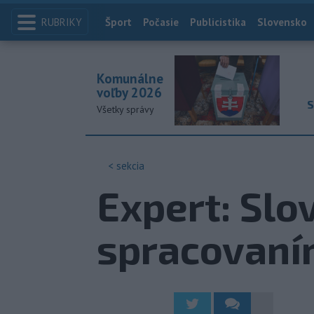
RUBRIKY
Index
Šport
Počasie
Publicistika
Slovensko
Komunálne
voľby 2026
S
Všetky správy
< sekcia
Expert: Sl
spracovaní