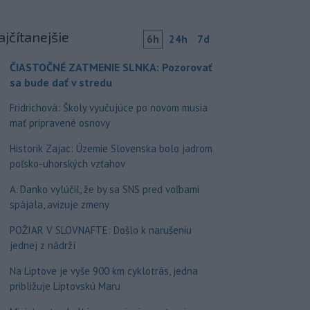
ajčítanejšie
6h
24h
7d
ČIASTOČNÉ ZATMENIE SLNKA: Pozorovať
sa bude dať v stredu
Fridrichová: Školy vyučujúce po novom musia
mať pripravené osnovy
Historik Zajac: Územie Slovenska bolo jadrom
poľsko-uhorských vzťahov
A. Danko vylúčil, že by sa SNS pred voľbami
spájala, avizuje zmeny
POŽIAR V SLOVNAFTE: Došlo k narušeniu
jednej z nádrží
Na Liptove je vyše 900 km cyklotrás, jedna
približuje Liptovskú Maru