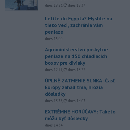
aktualizované
dnes 18:23
,
dnes 18:37
Letíte do Egypta? Myslite na
tieto veci, zachránia vám
peniaze
dnes 15:00
Agroministerstvo poskytne
peniaze na 150 chladiacich
boxov pre diviaky
aktualizované
dnes 12:11
,
dnes 13:22
ÚPLNÉ ZATMENIE SLNKA: Časť
Európy zahalí tma, hrozia
dôsledky
aktualizované
dnes 13:35
,
dnes 14:03
EXTRÉMNE HORÚČAVY: Takéto
môžu byť dôsledky
dnes 14:34