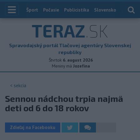
Index
Šport
Počasie
Publicistika
Slovensko
Zahranič
TERAZ
.SK
Spravodajský portál Tlačovej agentúry Slovenskej
republiky
Štvrtok
6. august 2026
Meniny má
Jozefína
< sekcia
Sennou nádchou trpia najmä
deti od 6 do 18 rokov
Zdieľaj na Facebooku