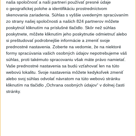
o čo najlepšie výsledky
naša spoločnosť a naši partneri používať presné údaje
o geografickej polohe a identifikáciu prostredníctvom
skenovania zariadenia. Súhlas s vyššie uvedeným spracúvaním
Viac
zo strany našej spoločnosti a našich 824 partnerov môžete
Najčítanejšie
poskytnúť kliknutím na príslušné tlačidlo. Skôr než súhlas
poskytnete, môžete kliknutím jeho poskytnutie odmietnuť alebo
6h
24h
7d
si preštudovať podrobnejšie informácie a zmeniť svoje
prednostné nastavenia.
Zoberte na vedomie, že na niektoré
ÚPLNÉ ZATMENIE SLNKA: Časť Európy
1
formy spracúvania vašich osobných údajov nepotrebujeme váš
zahalí tma, hrozia dôsledky
súhlas, proti takémuto spracovaniu však máte právo namietať.
Vaše prednostné nastavenia sa budú vzťahovať len na túto
2
webovú lokalitu. Svoje nastavenia môžete kedykoľvek zmeniť
Afganec, ktorý v Mníchove vrazil autom do davu, dostal
alebo svoj súhlas odvolať návratom na túto webovú stránku
TREST
kliknutím na tlačidlo „Ochrana osobných údajov“ v dolnej časti
3
stránky.
V Košiciach Nad jazerom začína výstavba
chodníka,otvorili aj pumptrack
4
Orbánová telefonovala s Blanárom a Tarabom o pomoci
na Dunaji
5
Kruhová križovatka v Poprade v smere z Hozelca bude