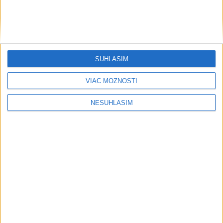
SÚHLASÍM
VIAC MOŽNOSTÍ
....
NESÚHLASÍM