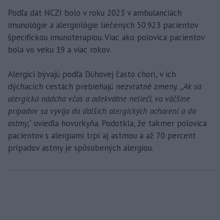
Podľa dát NCZI bolo v roku 2023 v ambulanciách
imunológie a alergiológie liečených 50.923 pacientov
špecifickou imunoterapiou. Viac ako polovica pacientov
bola vo veku 19 a viac rokov.
Alergici bývajú podľa Dúhovej často chorí, v ich
dýchacích cestách prebiehajú nezvratné zmeny.
„Ak sa
alergická nádcha včas a adekvátne nelieči, vo väčšine
prípadov sa vyvíja do ďalších alergických ochorení a do
astmy
,“ uviedla hovorkyňa. Podotkla, že takmer polovica
pacientov s alergiami trpí aj astmou a až 70 percent
prípadov astmy je spôsobených alergiou.