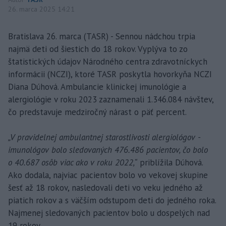
26. marca 2025 14:21
Bratislava 26. marca (TASR) - Sennou nádchou trpia
najmä deti od šiestich do 18 rokov. Vyplýva to zo
štatistických údajov Národného centra zdravotníckych
informácii (NCZI), ktoré TASR poskytla hovorkyňa NCZI
Diana Dúhová. Ambulancie klinickej imunológie a
alergiológie v roku 2023 zaznamenali 1.346.084 návštev,
čo predstavuje medziročný nárast o päť percent.
„V pravidelnej ambulantnej starostlivosti alergiológov -
imunológov bolo sledovaných 476.486 pacientov, čo bolo
o 40.687 osôb viac ako v roku 2022,“
priblížila Dúhová.
Ako dodala, najviac pacientov bolo vo vekovej skupine
šesť až 18 rokov, nasledovali deti vo veku jedného až
piatich rokov a s väčším odstupom deti do jedného roka.
Najmenej sledovaných pacientov bolo u dospelých nad
19 rokov.