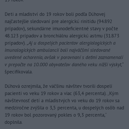
Deti a mladiství do 19 rokov boli podľa Dúhovej
najčastejšie sledovaní pre alergickú rinitídu (94.892
prípadov), sekundárne imunodeficientné stavy v počte
48.123 prípadov a bronchiálnu alergickú astmu (31.873
prípadov).
„Aj u dospelých pacientov alergiologických a
imunologických ambulancií boli najväčšmi sledované
uvedené ochorenia, avšak v porovnaní s deťmi zaznamenali
v prepočte na 10.000 obyvateľov daného veku nižší výskyt,“
špecifikovala.
Dúhová ozrejmila, že väčšinu návštev tvorili dospelí
pacienti vo veku 19 rokov a viac (63,4 percenta). „Kým
návštevnosť detí a mladistvých vo veku do 19 rokov sa
medziročne zvýšila o 3,5 percenta, u dospelých osôb nad
19 rokov bol pozorovaný pokles o 9,3 percenta,“
doplnila.