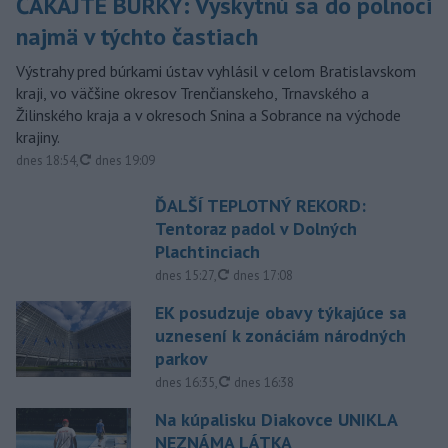
ČAKAJTE BÚRKY: Vyskytnú sa do polnoci
najmä v týchto častiach
Výstrahy pred búrkami ústav vyhlásil v celom Bratislavskom
kraji, vo väčšine okresov Trenčianskeho, Trnavského a
Žilinského kraja a v okresoch Snina a Sobrance na východe
krajiny.
aktualizované
dnes 18:54
,
dnes 19:09
ĎALŠÍ TEPLOTNÝ REKORD:
Tentoraz padol v Dolných
Plachtinciach
aktualizované
dnes 15:27
,
dnes 17:08
EK posudzuje obavy týkajúce sa
uznesení k zonáciám národných
parkov
aktualizované
dnes 16:35
,
dnes 16:38
Na kúpalisku Diakovce UNIKLA
NEZNÁMA LÁTKA