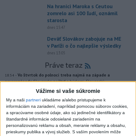
Na hranici Maroka s Ceutou
zomrelo asi 100 ľudí, oznámil
starosta
dnes 15:47
Deväť Slovákov zabojuje na ME
v Paríži o čo najlepšie výsledky
dnes 13:05
Práve teraz
-
Vo štvrtok do polnoci treba najmä na západe a
18:54
severozápade
Slovenska počítať s búrkami. Slovenský
hydrometeorologický ústav (SHMÚ) vydal výstrahy prvého stupňa.
Vážime si vaše súkromie
Platia aj v okresoch Snina a Sobrance.
My a naši
partneri
ukladáme a/alebo pristupujeme k
informáciám na zariadení, napríklad pomocou súborov cookies,
Viac
a spracúvame osobné údaje, ako sú jedinečné identifikátory a
Videá a prenosy TASR TV
štandardné informácie odosielané zariadením na
personalizovanú reklamu a obsah, meranie reklamy a obsahu,
Deväť Slovákov zabojuje na ME v Paríži
prieskumy publika a vývoj služieb.
S vaším povolením môže