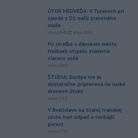
ÚTOK MEDVEĎA: V Turanoch pri
zjazde z D1 našli zraneného
muža
aktualizované
včera 19:41
,
včera 20:00
Pri streľbe v dánskom meste
Holbaek utrpelo zranenia
viacero osôb
včera 19:10
ŠTÚDIA: Európa nie je
dostatočne pripravená na ruské
dronové útoky
včera 17:15
V Bratislave na Starej Ivanskej
ceste horí odpad a vonkajší
porast
včera 17:30