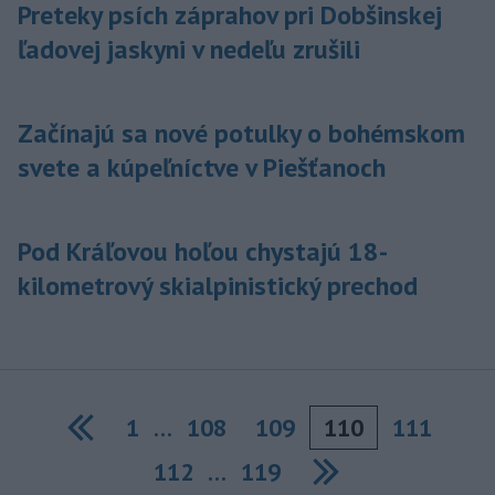
Preteky psích záprahov pri Dobšinskej
ľadovej jaskyni v nedeľu zrušili
Začínajú sa nové potulky o bohémskom
svete a kúpeľníctve v Piešťanoch
Pod Kráľovou hoľou chystajú 18-
kilometrový skialpinistický prechod
1
…
108
109
110
111
Previous
112
…
119