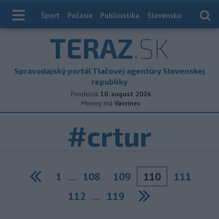
Index
Šport
Počasie
Publicistika
Slovensko
Zahranič
TERAZ
.SK
Spravodajský portál Tlačovej agentúry Slovenskej
republiky
Pondelok
10. august 2026
Meniny má
Vavrinec
#crtur
1
…
108
109
110
111
Previous
112
…
119
Next