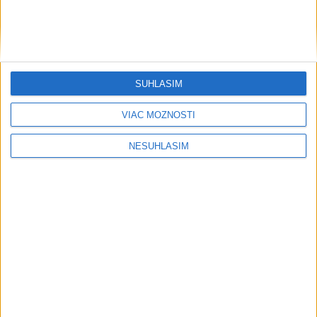
Neprehliadnite
SÚHLASÍM
VIAC MOŽNOSTÍ
NESÚHLASÍM
Počasie
AKTUÁLNA PREDPOVEĎ POČASIA NA SEDEM DNÍ