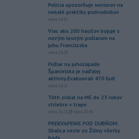
Polícia upozorňuje seniorov na
nekalé praktiky podvodníkov
včera 19:25
Viac ako 200 hasičov bojuje s
novým lesným požiarom na
juhu Francúzska
včera 19:29
Požiar na juhozápade
Španielska je naďalej
aktívny.Evakuovali 470 ľudí
včera 16:11
Tóth získal na ME do 23 rokov
striebro v trape
aktualizované
včera 21:22
,
včera 21:45
PREKVAPENIE POD DUBŇOM:
Skalica vezie zo Žiliny všetky
body