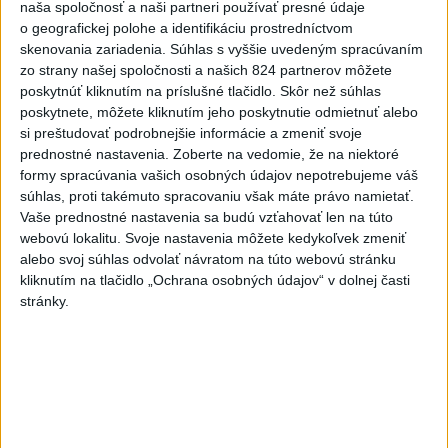
SÁLE.
naša spoločnosť a naši partneri používať presné údaje
o geografickej polohe a identifikáciu prostredníctvom
včera 18:18
|
Danko Andrej
|
725
zobrazení
skenovania zariadenia. Súhlas s vyššie uvedeným spracúvaním
zo strany našej spoločnosti a našich 824 partnerov môžete
T. Gašpar: Matovičovo hnutie
pedofilov - deti zneužívaj...
poskytnúť kliknutím na príslušné tlačidlo. Skôr než súhlas
poskytnete, môžete kliknutím jeho poskytnutie odmietnuť alebo
včera 17:59
|
Smer - SSD
|
8074
zobrazení
si preštudovať podrobnejšie informácie a zmeniť svoje
Najnovšie statusy štátnych inštitúcií
prednostné nastavenia.
Zoberte na vedomie, že na niektoré
formy spracúvania vašich osobných údajov nepotrebujeme váš
JÚL V PALÁCI Zaujíma vás ako vyzeral
súhlas, proti takémuto spracovaniu však máte právo namietať.
uplynulý mesiac v...
Vaše prednostné nastavenia sa budú vzťahovať len na túto
JÚL V PALÁCI Zaujíma vás ako vyzeral uplynulý
webovú lokalitu. Svoje nastavenia môžete kedykoľvek zmeniť
mesiac v Prezidentskom paláci, mimo neho aj v
alebo svoj súhlas odvolať návratom na túto webovú stránku
zahraničí? Pozrite si #rec...
kliknutím na tlačidlo „Ochrana osobných údajov“ v dolnej časti
včera 18:41
|
Kancelária prezidenta SR
stránky.
Najnovšie politické statusy
VÝBORNÝ KOTLÍKOVÝ GULÁŠ A EŠTE LEPŠIE
ROZHOVORY V sobo...
VÝBORNÝ KOTLÍKOVÝ GULÁŠ A EŠTE LEPŠIE
ROZHOVORY V sobotu sa uskutočnil 9. ročník súťaže