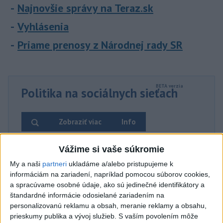
Najnovšie správy na Teraz.sk
Vyhlásenia
Priame prenosy z Národnej rady SR
Politika na sociálnych sieťach
Zobraziť viac
Info
Vážime si vaše súkromie
Najnovšie videá
Najsledovanejšie videá
My a naši
partneri
ukladáme a/alebo pristupujeme k
informáciám na zariadení, napríklad pomocou súborov cookies,
🤍💙❤️ Takto bolo v Rožňave, zajtra
pokračujeme v Malac...
a spracúvame osobné údaje, ako sú jedinečné identifikátory a
štandardné informácie odosielané zariadením na
včera 21:04
|
Mikulec Roman
|
840
zobrazení
personalizovanú reklamu a obsah, meranie reklamy a obsahu,
prieskumy publika a vývoj služieb.
S vaším povolením môže
STRIEKAČKY NA HLAVE, HORALKY V