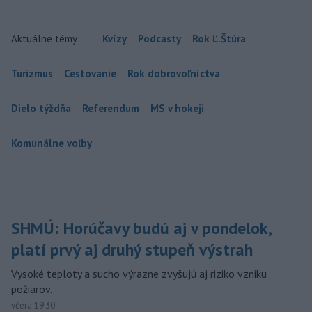
Next
Aktuálne témy:
Kvízy
Podcasty
Rok Ľ.Štúra
Turizmus
Cestovanie
Rok dobrovoľníctva
Dielo týždňa
Referendum
MS v hokeji
Komunálne voľby
SHMÚ: Horúčavy budú aj v pondelok,
platí prvý aj druhý stupeň výstrah
Vysoké teploty a sucho výrazne zvyšujú aj riziko vzniku
požiarov.
včera 19:30