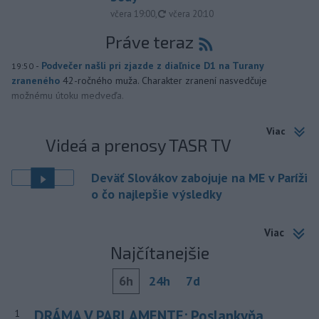
aktualizované
včera 19:00
,
včera 20:10
Práve teraz
-
Podvečer našli pri zjazde z diaľnice D1 na Turany
19:50
zraneného
42-ročného muža. Charakter zranení nasvedčuje
možnému útoku medveďa.
Viac
Videá a prenosy TASR TV
Deväť Slovákov zabojuje na ME v Paríži
o čo najlepšie výsledky
Viac
Najčítanejšie
6h
24h
7d
DRÁMA V PARLAMENTE: Poslankyňa
1