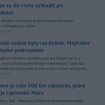
e sa dá v lete ochladiť pri
iskách
o Peciská v Oraviciach je sprístupnené dreveným
s vyhliadkovou vežou.
026 11:45
mali cudzie byty cez Airbnb: Majiteľov
 trpké prekvapenie
gických občanov, identifikovaná ako Robert-Jan R. a
., ktorí pôsobili predovšetkým v Antverpách, využívala
 model na zneužívanie domov a bytov, ktoré nevlastnila.
026 7:54
ove je vyše 900 km cyklotrás, jedna
uje Liptovskú Maru
atry - Spiš - Pieniny sú asfaltové cyklochodníky medzi