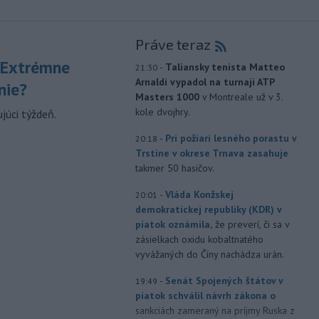
Práve teraz
 Extrémne
-
Taliansky tenista Matteo
21:30
Arnaldi vypadol na turnaji ATP
nie?
Masters 1000
v Montreale už v 3.
kole dvojhry.
júci týždeň.
-
Pri požiari lesného porastu v
20:18
Trstíne v okrese Trnava zasahuje
takmer 50 hasičov.
-
Vláda Konžskej
20:01
demokratickej republiky (KDR) v
piatok oznámila,
že preverí, či sa v
zásielkach oxidu kobaltnatého
vyvážaných do Číny nachádza urán.
-
Senát Spojených štátov v
19:49
piatok schválil návrh zákona o
sankciách zameraný na príjmy Ruska z