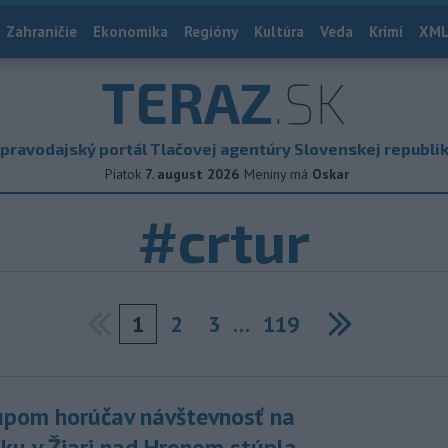
Zahraničie
Ekonomika
Regióny
Kultúra
Veda
Krimi
XML
TERAZ
.SK
pravodajský portál Tlačovej agentúry Slovenskej republi
Piatok
7. august 2026
Meniny má
Oskar
#crtur
1
2
3
…
119
Next
upom horúčav návštevnosť na
sku v Žiari nad Hronom stúpla