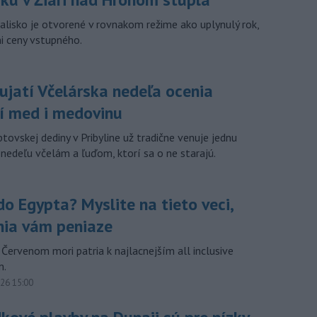
palisko je otvorené v rovnakom režime ako uplynulý rok,
ni ceny vstupného.
ujatí Včelárska nedeľa ocenia
ší med i medovinu
ovskej dediny v Pribyline už tradične venuje jednu
nedeľu včelám a ľuďom, ktorí sa o ne starajú.
do Egypta? Myslite na tieto veci,
nia vám peniaze
 Červenom mori patria k najlacnejším all inclusive
m.
026 15:00