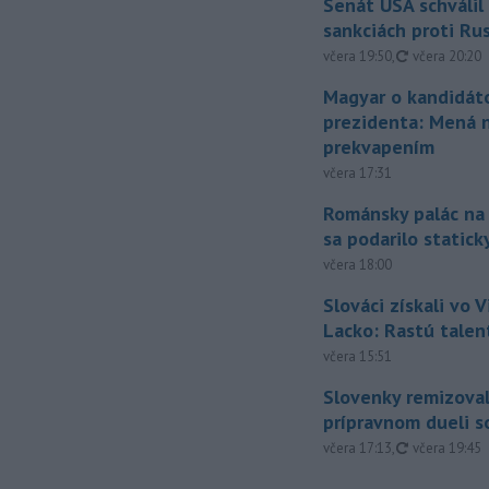
Senát USA schválil
sankciách proti Ru
aktualizovan
včera 19:50
,
včera 20:20
Magyar o kandidát
prezidenta: Mená 
prekvapením
včera 17:31
Románsky palác na
sa podarilo statick
včera 18:00
Slováci získali vo V
Lacko: Rastú talen
včera 15:51
Slovenky remizoval
prípravnom dueli s
aktualizovan
včera 17:13
,
včera 19:45