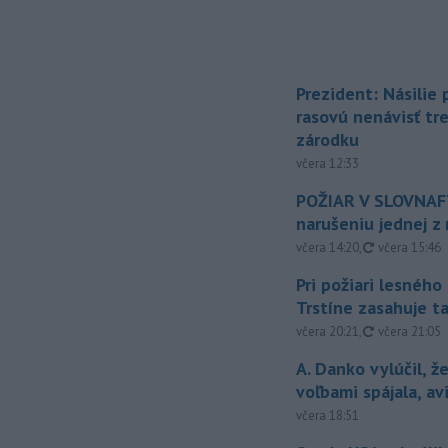
Prezident: Násilie
rasovú nenávisť tr
zárodku
včera 12:33
POŽIAR V SLOVNAFT
narušeniu jednej z 
aktualizovan
včera 14:20
,
včera 15:46
Pri požiari lesného
Trstíne zasahuje t
aktualizovan
včera 20:21
,
včera 21:05
A. Danko vylúčil, ž
voľbami spájala, a
včera 18:51