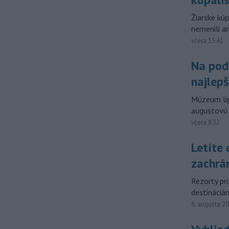
Žiarske kú
nemenili a
včera 15:41
Na pod
najlep
Múzeum lipt
augustovú 
včera 8:32
Letíte 
zachrá
Rezorty pri
destináciá
6. augusta 2