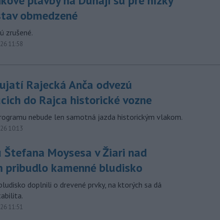
kové plavby na Dunaji sú pre nízky
stav obmedzené
ú zrušené.
026 11:58
ujatí Rajecká Anča odvezú
cich do Rajca historické vozne
rogramu nebude len samotná jazda historickým vlakom.
026 10:13
u Štefana Moysesa v Žiari nad
 pribudlo kamenné bludisko
ludisko doplnili o drevené prvky, na ktorých sa dá
abilita.
026 11:51