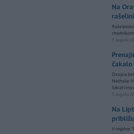
Na Orav
rašelin
Rašelinisk
chodníkom 
3. augusta 2
Prenají
čakalo
Dvojica bel
Nathalie H
lukratívny
3. augusta 2
Na Lipt
približ
V regióne T