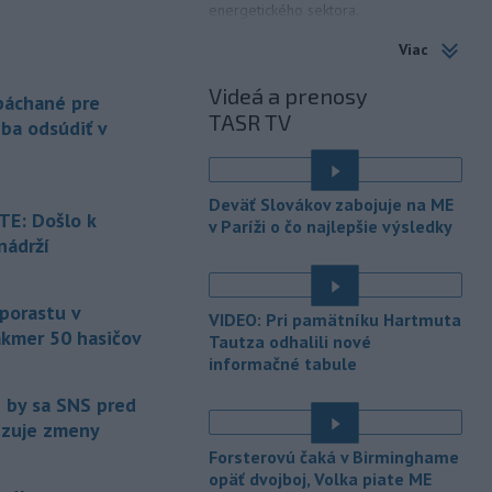
energetického sektora.
Viac
-
Slovenská polícia prispela k
16:08
objasneniu prípadu prevádzačstva,
Videá a prenosy
ktorý sa podarilo ukončiť
 páchané pre
TASR TV
právoplatným odsúdením páchateľa v
eba odsúdiť v
Maďarsku.
-
Piatkový požiar v
15:21
Deväť Slovákov zabojuje na ME
bratislavskej rafinérii Slovnaft je
E: Došlo k
v Paríži o čo najlepšie výsledky
pod kontrolou.
Príčina jeho vzniku
nádrží
bude predmetom vyšetrovania. Pre
é
TASR to potvrdil hovorca rafinérie
Anton Molnár.
 porastu v
VIDEO: Pri pamätníku Hartmuta
akmer 50 hasičov
-
Ministerstvo kultúry (MK) SR
Tautza odhalili nové
15:17
upraví verziu opatrenia o
informačné tabule
é
podrobnostiach poskytovania dotácií v
e by sa SNS pred
pôsobnosti rezortu.
vizuje zmeny
-
V bratislavskej rafinérii
14:17
Forsterovú čaká v Birminghame
Slovnaft horí uskladnený ropný
opäť dvojboj, Volka piate ME