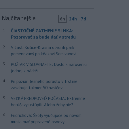
Najčítanejšie
6h
24h
7d
ČIASTOČNÉ ZATMENIE SLNKA:
1
Pozorovať sa bude dať v stredu
2
V časti Košice-Krásna otvorili park
pomenovaný po kňazovi Semivanovi
3
POŽIAR V SLOVNAFTE: Došlo k narušeniu
jednej z nádrží
4
Pri požiari lesného porastu v Trstíne
zasahuje takmer 50 hasičov
5
VEĽKÁ PREDPOVEĎ POČASIA: Extrémne
horúčavy ustúpili. Alebo žeby nie?
6
Fridrichová: Školy vyučujúce po novom
musia mať pripravené osnovy