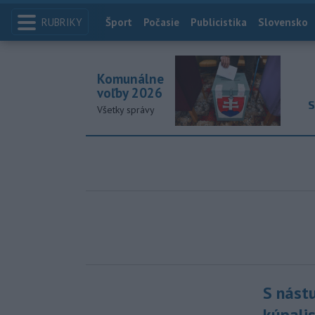
RUBRIKY
Index
Šport
Počasie
Publicistika
Slovensko
Komunálne
voľby 2026
S
Všetky správy
S nást
kúpali