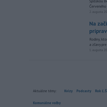
Spišskou B
Červeného 
2. augusta 2
Na zači
prípra
Rodiny, kto
a zľavy pre
1. augusta 2
Aktuálne témy:
Kvízy
Podcasty
Rok Ľ.Š
Komunálne voľby