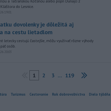
elou a Tatranskou Kotlinou alebo popri Dunajci z
Kláštora do Lesnice.
026 19:01
atku dovolenky je dôležitá aj
va na cestu lietadlom
ré letecky cestujú častejšie, môžu využívať rôzne výhody
 päť osôb.
026 20:03
1
2
3
…
119
Next
túra
Turizmus
Cestovanie
Rok dobrovoľníctva
Dielo týždňa