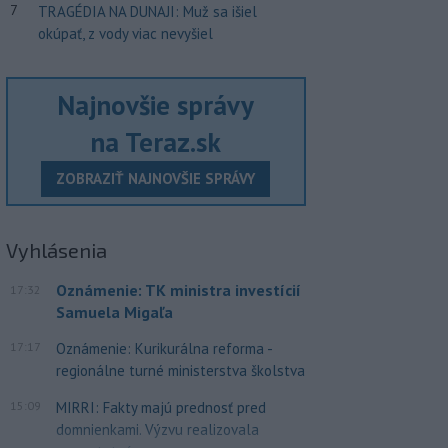
7
TRAGÉDIA NA DUNAJI: Muž sa išiel
okúpať, z vody viac nevyšiel
Najnovšie správy
na Teraz.sk
ZOBRAZIŤ NAJNOVŠIE SPRÁVY
Vyhlásenia
Oznámenie: TK ministra investícií
17:32
Samuela Migaľa
17:17
Oznámenie: Kurikurálna reforma -
regionálne turné ministerstva školstva
15:09
MIRRI: Fakty majú prednosť pred
domnienkami. Výzvu realizovala