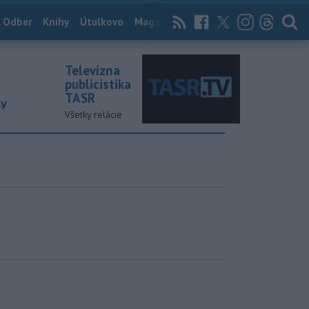
 Odber
Knihy
Útulkovo
Magazín
News Now
Archív
TASR
Televízna
publicistika
TASR
ky
Všetky relácie