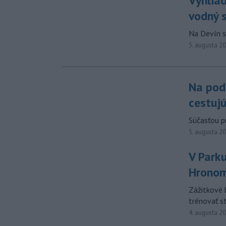
Vyhliad
vodný 
Na Devín s
5. augusta 2
Na pod
cestujú
Súčasťou p
5. augusta 2
V Park
Hronom
Zážitkové b
trénovať st
4. augusta 2