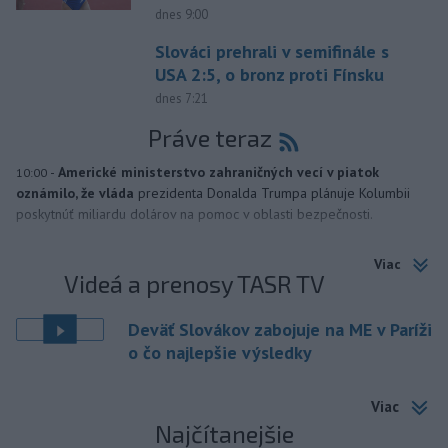
dnes 9:00
Slováci prehrali v semifinále s
USA 2:5, o bronz proti Fínsku
dnes 7:21
Práve teraz
-
Americké ministerstvo zahraničných vecí v piatok
10:00
oznámilo, že vláda
prezidenta Donalda Trumpa plánuje Kolumbii
poskytnúť miliardu dolárov na pomoc v oblasti bezpečnosti.
Viac
Videá a prenosy TASR TV
Deväť Slovákov zabojuje na ME v Paríži
o čo najlepšie výsledky
Viac
Najčítanejšie