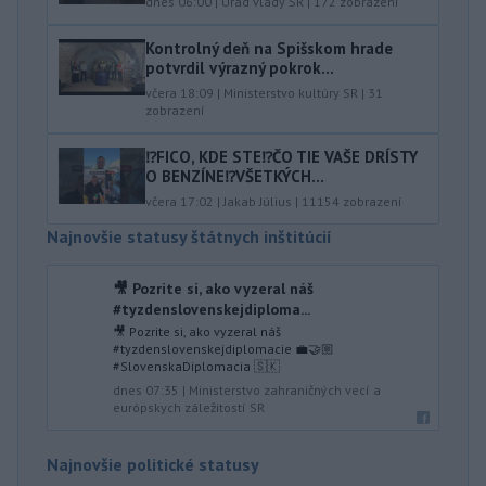
dnes 06:00
|
Úrad vlády SR
|
172
zobrazení
Kontrolný deň na Spišskom hrade
potvrdil výrazný pokrok...
včera 18:09
|
Ministerstvo kultúry SR
|
31
zobrazení
⁉️FICO, KDE STE⁉️ČO TIE VAŠE DRÍSTY
O BENZÍNE⁉️VŠETKÝCH...
včera 17:02
|
Jakab Július
|
11154
zobrazení
Najnovšie statusy štátnych inštitúcií
🎥 Pozrite si, ako vyzeral náš
#tyzdenslovenskejdiploma...
🎥 Pozrite si, ako vyzeral náš
#tyzdenslovenskejdiplomacie 💼🤝🏼
#SlovenskaDiplomacia 🇸🇰
dnes 07:35
|
Ministerstvo zahraničných vecí a
európskych záležitostí SR
Najnovšie politické statusy