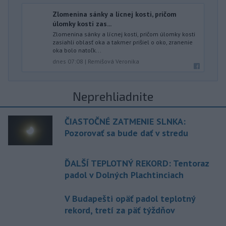
Zlomenina sánky a lícnej kosti, pričom
úlomky kosti zas...
Zlomenina sánky a lícnej kosti, pričom úlomky kosti
zasiahli oblasť oka a takmer prišiel o oko, zranenie
oka bolo natoľk...
dnes 07:08
|
Remišová Veronika
Neprehliadnite
ČIASTOČNÉ ZATMENIE SLNKA:
Pozorovať sa bude dať v stredu
ĎALŠÍ TEPLOTNÝ REKORD: Tentoraz
padol v Dolných Plachtinciach
V Budapešti opäť padol teplotný
rekord, tretí za päť týždňov