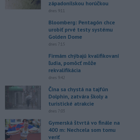
západonílskou horúčkou
dnes 9:11
Bloomberg: Pentagón chce
urobiť prvé testy systému
Golden Dome
dnes 7:15
Firmám chýbajú kvalifikovaní
ľudia, pomôcť môže
rekvalifikácia
dnes 9:42
Čína sa chystá na tajfún
Dolphin, zatvára školy a
turistické atrakcie
dnes 7:03
Gymerská štvrtá vo finále na
400 m: Nechcela som tomu
veriť