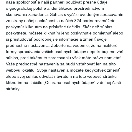
naša spoločnosť a naši partneri používať presné údaje
Firmám chýbajú kvalifikovaní ľudia,
o geografickej polohe a identifikáciu prostredníctvom
pomôcť môže rekvalifikácia
skenovania zariadenia. Súhlas s vyššie uvedeným spracúvaním
zo strany našej spoločnosti a našich 824 partnerov môžete
Prieskum ukázal, že pri nedostatku vhodných uchádzačov by
poskytnúť kliknutím na príslušné tlačidlo. Skôr než súhlas
rekvalifikáciu súčasných zamestnancov rozhodne alebo skôr
poskytnete, môžete kliknutím jeho poskytnutie odmietnuť alebo
zvažovalo 71 % firiem.
si preštudovať podrobnejšie informácie a zmeniť svoje
prednostné nastavenia.
Zoberte na vedomie, že na niektoré
dnes 9:42
formy spracúvania vašich osobných údajov nepotrebujeme váš
Slovensko
súhlas, proti takémuto spracovaniu však máte právo namietať.
Vaše prednostné nastavenia sa budú vzťahovať len na túto
webovú lokalitu. Svoje nastavenia môžete kedykoľvek zmeniť
Klimatológ: Zeleň môže významným
alebo svoj súhlas odvolať návratom na túto webovú stránku
spôsobom ovplyvňovať klímu miest
kliknutím na tlačidlo „Ochrana osobných údajov“ v dolnej časti
dnes 9:13
stránky.
Pamiatkári: Projekty obnovy sa môžu uchádzať o ocenenie
Europa Nostra
A. Danko vylúčil, že by sa SNS pred voľbami spájala, avizuje
zmeny