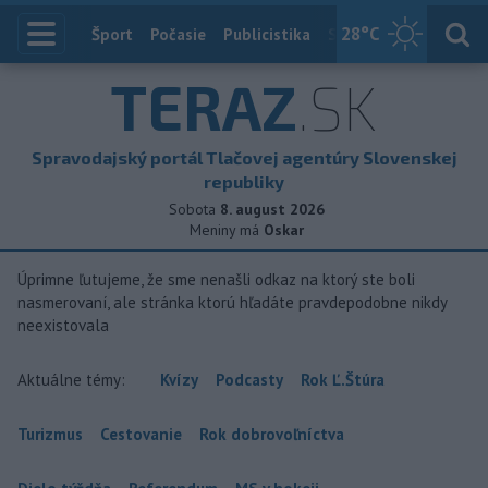
28
°C
Index
Šport
Počasie
Publicistika
Slovensko
Zahranič
TERAZ
.SK
Spravodajský portál Tlačovej agentúry Slovenskej
republiky
Sobota
8. august 2026
Meniny má
Oskar
Úprimne ľutujeme, že sme nenašli odkaz na ktorý ste boli
nasmerovaní, ale stránka ktorú hľadáte pravdepodobne nikdy
neexistovala
Aktuálne témy:
Kvízy
Podcasty
Rok Ľ.Štúra
Turizmus
Cestovanie
Rok dobrovoľníctva