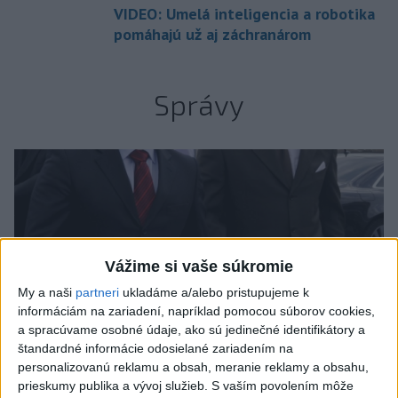
VIDEO: Umelá inteligencia a robotika
pomáhajú už aj záchranárom
Správy
Vážime si vaše súkromie
My a naši
partneri
ukladáme a/alebo pristupujeme k
informáciám na zariadení, napríklad pomocou súborov cookies,
a spracúvame osobné údaje, ako sú jedinečné identifikátory a
štandardné informácie odosielané zariadením na
personalizovanú reklamu a obsah, meranie reklamy a obsahu,
prieskumy publika a vývoj služieb.
S vaším povolením môže