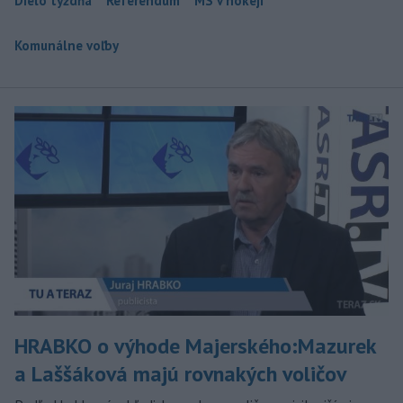
Dielo týždňa
Referendum
MS v hokeji
Komunálne voľby
HRABKO o výhode Majerského:Mazurek
a Laššáková majú rovnakých voličov