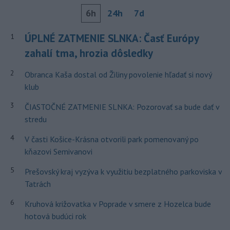
6h
24h
7d
ÚPLNÉ ZATMENIE SLNKA: Časť Európy
1
zahalí tma, hrozia dôsledky
2
Obranca Kaša dostal od Žiliny povolenie hľadať si nový
klub
3
ČIASTOČNÉ ZATMENIE SLNKA: Pozorovať sa bude dať v
stredu
4
V časti Košice-Krásna otvorili park pomenovaný po
kňazovi Semivanovi
5
Prešovský kraj vyzýva k využitiu bezplatného parkoviska v
Tatrách
6
Kruhová križovatka v Poprade v smere z Hozelca bude
hotová budúci rok