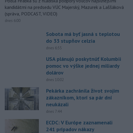
Podľa Hrabka sú z hľadiska podpory voličov najsilnejšími
kandidátmi na predsedu VÚC Majerský, Mazurek a Laššáková
(správa, PODCAST, VIDEO)
dnes 6:00
Sobota má byť jasná s teplotou
do 33 stupňov celzia
dnes 6:55
USA plánujú poskytnúť Kolumbii
pomoc vo výške jednej miliardy
dolárov
dnes 10:02
Pekárka zachránila život svojim
zákazníkom, ktorí sa pár dní
neukázali
dnes 7:44
ECDC: V Európe zaznamenali
241 prípadov nákazy