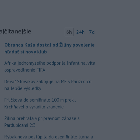
ajčítanejšie
6h
24h
7d
Obranca Kaša dostal od Žiliny povolenie
hľadať si nový klub
Afrika jednomyseľne podporila Infantina, víta
ospravedlnenie FIFA
Deväť Slovákov zabojuje na ME v Paríži o čo
najlepšie výsledky
Frličková do semifinále 100 m prek.,
Krchňavého vyradilo zranenie
Žilina prehrala v prípravnom zápase s
Pardubicami 2:3
Rybakinová postúpila do osemfinále turnaja