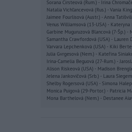
Sorana Cirsteová (Rum.) - Irina Chromačev
Natalia Vichľancevová (Rus.) - Vania King
Jaimee Fourlisová (Austr.) - Anna Tatišvil
Venus Williamsová (13-USA) - Kateryna Ko
Garbine Muguruzová Blancová (7-Šp.) - Ma
Samantha Crawfordová (USA) - Lauren Dav
Varvara Lepchenková (USA) - Kiki Bertens
Julia Gvrgesová (Nem.) - Kateřina Siniako
Irina-Camelia Beguová (27-Rum.) - Jarosla
Alison Riskeová (USA) - Madison Brengle
Jelena Jankovičová (Srb.) - Laura Siegem
Shelby Rogersová (USA) - Simona Halepo
Monica Puigová (29-Portor.) - Patricia Ma
Mona Barthelová (Nem.) - Destanee Aiavov