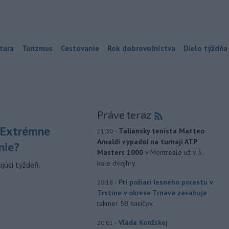
túra
Turizmus
Cestovanie
Rok dobrovoľníctva
Dielo týždňa
Práve teraz
 Extrémne
-
Taliansky tenista Matteo
21:30
Arnaldi vypadol na turnaji ATP
nie?
Masters 1000
v Montreale už v 3.
kole dvojhry.
júci týždeň.
-
Pri požiari lesného porastu v
20:18
Trstíne v okrese Trnava zasahuje
takmer 50 hasičov.
-
Vláda Konžskej
20:01