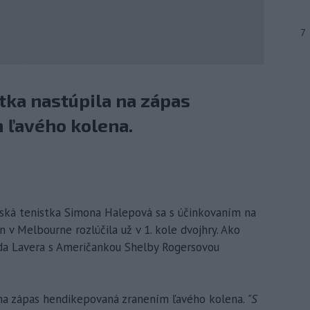
7
tka nastúpila na zápas
 ľavého kolena.
ská tenistka Simona Halepová sa s účinkovaním na
 v Melbourne rozlúčila už v 1. kole dvojhry. Ako
oda Lavera s Američankou Shelby Rogersovou
a na zápas hendikepovaná zranením ľavého kolena.
"S