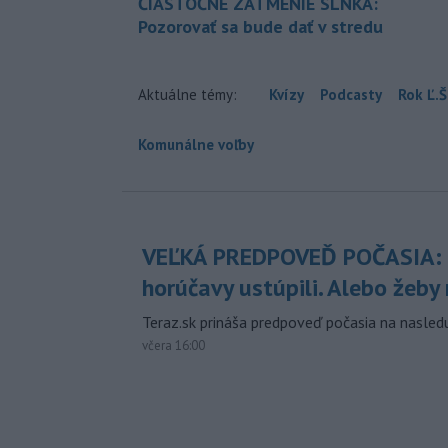
ČIASTOČNÉ ZATMENIE SLNKA:
Pozorovať sa bude dať v stredu
Aktuálne témy:
Kvízy
Podcasty
Rok Ľ.Š
Komunálne voľby
VEĽKÁ PREDPOVEĎ POČASIA:
horúčavy ustúpili. Alebo žeby 
Teraz.sk prináša predpoveď počasia na nasledu
včera 16:00