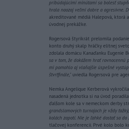
pribúdajúcimi minútami sa bolesť stupň
hrala naozaj veľmi dobre a agresívne. Do
akreditované médiá Halepová, ktorá a
úvodnej prekážke.
Rogersová štyrikrát prelomila podanie 
konto druhý skalp hráčky elitnej sveto
zdolala domácu Kanaďanku Eugenie B
sa v tom, že dokážem hrať rovnocennú pa
mi pomohlo aj vlaňajšie úspešné vystúp
štvrťfinále,"
uviedla Rogersová pre agen
Nemka Angelique Kerberová vykročila ú
nasadená jednotka si na úvod poradila 
ďalšom kole sa v nemeckom derby str
grandslamových turnajoch je vždy ťažký,
kolách zapotí. Nie je ľahké dostať sa do
tlačovej konferencii. Prvé kolo bolo 