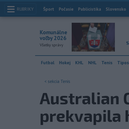
RUBRIKY
Index
Šport
Počasie
Publicistika
Slovensko
Komunálne
voľby 2026
S
Všetky správy
Futbal
Hokej
KHL
NHL
Tenis
Tipos
< sekcia
Tenis
Australian 
prekvapila 