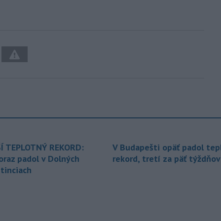
Í TEPLOTNÝ REKORD:
V Budapešti opäť padol tep
oraz padol v Dolných
rekord, tretí za päť týždňov
tinciach