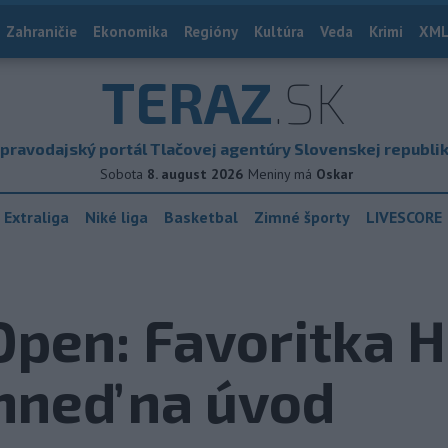
Zahraničie
Ekonomika
Regióny
Kultúra
Veda
Krimi
XML
TERAZ
.SK
pravodajský portál Tlačovej agentúry Slovenskej republi
Sobota
8. august 2026
Meniny má
Oskar
 Extraliga
Niké liga
Basketbal
Zimné športy
LIVESCORE
Open: Favoritka 
hneď na úvod