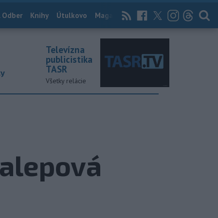
 Odber
Knihy
Útulkovo
Magazín
News Now
Archív
TASR
Televízna
publicistika
TASR
ky
Všetky relácie
Halepová