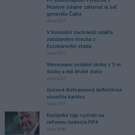
Moskve údajne zahynul aj zať
generála Čajka
včera 18:55
V Kolumbii zachránili mláďa
zatúlaného hrocha z
Escobarovho stáda
včera 19:32
Wesemann ovládol skoky z 3 m
dosky a má druhé zlato
včera 21:37
Gutová-Behramiová definitívne
ukončila kariéru
včera 19:17
Európske ligy vyzvali na
reformu riadenia FIFA
včera 18:49