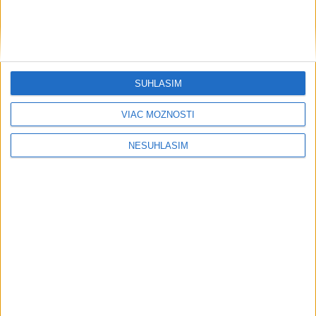
SÚHLASÍM
VIAC MOŽNOSTÍ
NESÚHLASÍM
....