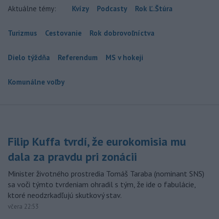
Aktuálne témy:
Kvízy
Podcasty
Rok Ľ.Štúra
Turizmus
Cestovanie
Rok dobrovoľníctva
Dielo týždňa
Referendum
MS v hokeji
Komunálne voľby
Filip Kuffa tvrdí, že eurokomisia mu
dala za pravdu pri zonácii
Minister životného prostredia Tomáš Taraba (nominant SNS)
sa voči týmto tvrdeniam ohradil s tým, že ide o fabulácie,
ktoré neodzrkadľujú skutkový stav.
včera 22:53