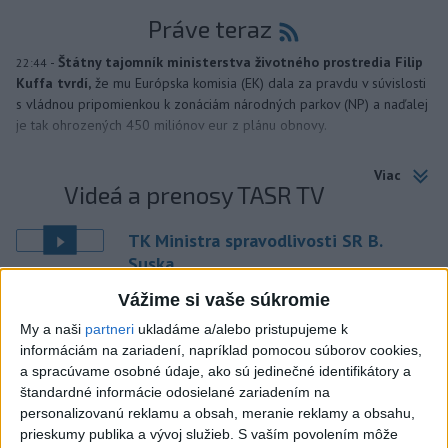
Práve teraz
-
Štátny tajomník ministerstva životného prostredia Filip
22:44
Kuffa tvrdí,
že mu Európska komisia (EK) dala za pravdu v súvislosti
s vládnou pripomienkou k zonáciám národných parkov (NP) a naďalej
je tak ohrozených 450 miliónov eur z plánu obnovy.
Viac
Videá a prenosy TASR TV
TK Ministra spravodlivosti SR B.
Suska
Vážime si vaše súkromie
Viac
My a naši
partneri
ukladáme a/alebo pristupujeme k
Najčítanejšie
informáciám na zariadení, napríklad pomocou súborov cookies,
a spracúvame osobné údaje, ako sú jedinečné identifikátory a
6h
24h
7d
štandardné informácie odosielané zariadením na
personalizovanú reklamu a obsah, meranie reklamy a obsahu,
Predstavitelia Mladého Hlasu podali
1
prieskumy publika a vývoj služieb.
S vaším povolením môže