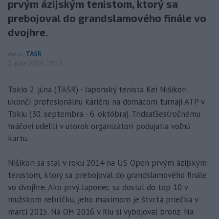
prvým ázijským tenistom, ktorý sa
prebojoval do grandslamového finále vo
dvojhre.
Autor
TASR
2. júna 2026 19:53
Tokio 2. júna (TASR) - Japonský tenista Kei Nišikori
ukončí profesionálnu kariéru na domácom turnaji ATP v
Tokiu (30. septembra - 6. októbra). Tridsaťšesťročnému
hráčovi udelili v utorok organizátori podujatia voľnú
kartu.
Nišikori sa stal v roku 2014 na US Open prvým ázijským
tenistom, ktorý sa prebojoval do grandslamového finále
vo dvojhre. Ako prvý Japonec sa dostal do top 10 v
mužskom rebríčku, jeho maximom je štvrtá priečka v
marci 2015. Na OH 2016 v Riu si vybojoval bronz. Na