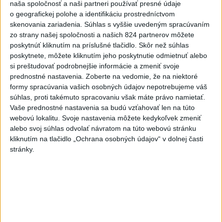
naša spoločnosť a naši partneri používať presné údaje
trestné oznámenie na I. Korčoka
o geografickej polohe a identifikáciu prostredníctvom
skenovania zariadenia. Súhlas s vyššie uvedeným spracúvaním
2
Český herec Vladimír Polívka odmietol zaujímavé
zo strany našej spoločnosti a našich 824 partnerov môžete
filmové projekty
poskytnúť kliknutím na príslušné tlačidlo. Skôr než súhlas
poskytnete, môžete kliknutím jeho poskytnutie odmietnuť alebo
3
UZAVRETÁ CESTA: Medzi Spišskou Novou Vsou a
si preštudovať podrobnejšie informácie a zmeniť svoje
Levočou sa stala nehoda
prednostné nastavenia.
Zoberte na vedomie, že na niektoré
formy spracúvania vašich osobných údajov nepotrebujeme váš
4
ZRÁŽKA VLAKU S AUTOM V LOZORNE: Rušňovodič jej
súhlas, proti takémuto spracovaniu však máte právo namietať.
už nedokázal zabrániť
Vaše prednostné nastavenia sa budú vzťahovať len na túto
webovú lokalitu. Svoje nastavenia môžete kedykoľvek zmeniť
5
Mesto Martin vypovedalo zmluvy na tri rozpracované
alebo svoj súhlas odvolať návratom na túto webovú stránku
investičné akcie
kliknutím na tlačidlo „Ochrana osobných údajov“ v dolnej časti
stránky.
6
ZOO SMÚTI: Extrémne horúčavy neprežili tri levice
7
TEPLOTNÝ REKORD NA SLOVENSKU: Padol v Kamenici
nad Hronom
Najnovšie správy na Teraz.sk