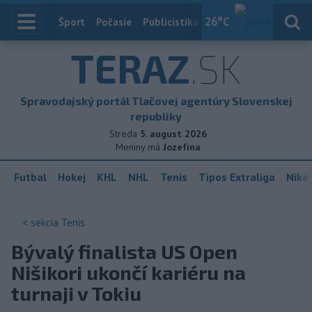
26
°C
Index
Šport
Počasie
Publicistika
Slovensko
Zahranič
TERAZ
.SK
Spravodajský portál Tlačovej agentúry Slovenskej
republiky
Streda
5. august 2026
Meniny má
Jozefína
Futbal
Hokej
KHL
NHL
Tenis
Tipos Extraliga
Niké 
< sekcia
Tenis
Bývalý finalista US Open
Nišikori ukončí kariéru na
turnaji v Tokiu