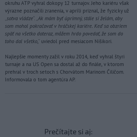
okruhu ATP vyhral dokopy 12 turnajov. Jeho kariéru však
výrazne poznačili zranenia, v apríli priznal, že fyzicky už
„
sotva vládze
“. „
Ak mám byť úprimný, stále si želám, aby
som mohol pokračovať v hráčskej kariére. Keď sa obzriem
späť na všetko doteraz, môžem hrdo povedať, že som do
toho dal všetko
,“ uviedol pred mesiacom Nišikori.
Najlepšie momenty zažil v roku 2014, keď vyhral štyri
turnaje a na US Open sa dostal až do finále, v ktorom
prehral v troch setoch s Chorvátom Marinom Čiličom.
Informovala o tom agentúra AP.
Prečítajte si aj: