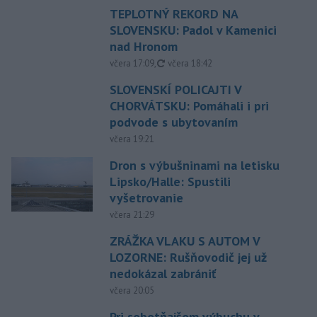
TEPLOTNÝ REKORD NA
SLOVENSKU: Padol v Kamenici
nad Hronom
aktualizované
včera 17:09
,
včera 18:42
SLOVENSKÍ POLICAJTI V
CHORVÁTSKU: Pomáhali i pri
podvode s ubytovaním
včera 19:21
Dron s výbušninami na letisku
Lipsko/Halle: Spustili
vyšetrovanie
včera 21:29
ZRÁŽKA VLAKU S AUTOM V
LOZORNE: Rušňovodič jej už
nedokázal zabrániť
včera 20:05
Pri sobotňajšom výbuchu v