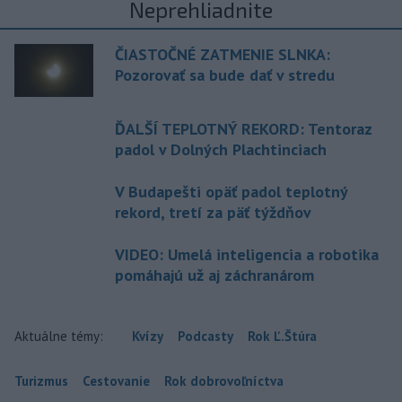
Neprehliadnite
ČIASTOČNÉ ZATMENIE SLNKA:
Pozorovať sa bude dať v stredu
ĎALŠÍ TEPLOTNÝ REKORD: Tentoraz
padol v Dolných Plachtinciach
V Budapešti opäť padol teplotný
rekord, tretí za päť týždňov
VIDEO: Umelá inteligencia a robotika
pomáhajú už aj záchranárom
Aktuálne témy:
Kvízy
Podcasty
Rok Ľ.Štúra
Turizmus
Cestovanie
Rok dobrovoľníctva