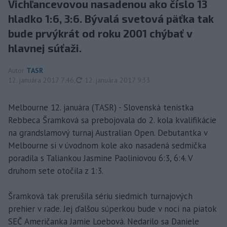
Vichľancevovou nasadenou ako číslo 13
hladko 1:6, 3:6. Bývalá svetová päťka tak
bude prvýkrát od roku 2001 chýbať v
hlavnej súťaži.
Autor
TASR
aktualizované
12. januára 2017 7:46
,
12. januára 2017 9:33
Melbourne 12. januára (TASR) - Slovenská tenistka
Rebbeca Šramková sa prebojovala do 2. kola kvalifikácie
na grandslamový turnaj Australian Open. Debutantka v
Melbourne si v úvodnom kole ako nasadená sedmička
poradila s Taliankou Jasmine Paoliniovou 6:3, 6:4. V
druhom sete otočila z 1:3.
Šramková tak prerušila sériu siedmich turnajových
prehier v rade. Jej ďalšou súperkou bude v noci na piatok
SEČ Američanka Jamie Loebová. Nedarilo sa Daniele