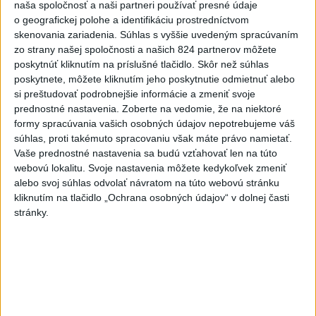
naša spoločnosť a naši partneri používať presné údaje
o geografickej polohe a identifikáciu prostredníctvom
Tomáš: Takmer 200 domácností
skenovania zariadenia. Súhlas s vyššie uvedeným spracúvaním
po búrkach dostane pomoc za
zo strany našej spoločnosti a našich 824 partnerov môžete
250.000 eur
poskytnúť kliknutím na príslušné tlačidlo. Skôr než súhlas
dnes 12:53
poskytnete, môžete kliknutím jeho poskytnutie odmietnuť alebo
si preštudovať podrobnejšie informácie a zmeniť svoje
Slováci získali vo Vichy bronz,
prednostné nastavenia.
Zoberte na vedomie, že na niektoré
Lacko: Rastú talentovaní hráči
formy spracúvania vašich osobných údajov nepotrebujeme váš
dnes 15:51
súhlas, proti takémuto spracovaniu však máte právo namietať.
Vaše prednostné nastavenia sa budú vzťahovať len na túto
Abrahamová získala bronz v K1,
webovú lokalitu. Svoje nastavenia môžete kedykoľvek zmeniť
Záhorská piata
alebo svoj súhlas odvolať návratom na túto webovú stránku
aktualizované
dnes 16:08
,
dnes 16:10
kliknutím na tlačidlo „Ochrana osobných údajov“ v dolnej časti
stránky.
Práve teraz
-
Slovenská polícia prispela k objasneniu prípadu
16:08
prevádzačstva,
ktorý sa podarilo ukončiť právoplatným odsúdením
páchateľa v Maďarsku.