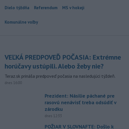
Dielo týždňa
Referendum
MS v hokeji
Komunálne voľby
VEĽKÁ PREDPOVEĎ POČASIA: Extrémne
horúčavy ustúpili. Alebo žeby nie?
Teraz.sk prináša predpoveď počasia na nasledujúci týždeň.
dnes 16:00
Prezident: Násilie páchané pre
rasovú nenávisť treba odsúdiť v
zárodku
dnes 12:33
POŽIAR V SLOVNAFTE: Došlo k