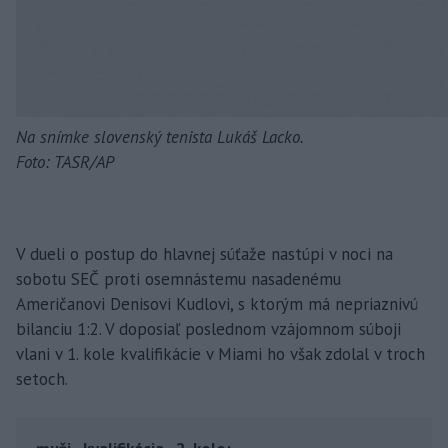
Na snímke slovenský tenista Lukáš Lacko.
Foto: TASR/AP
V dueli o postup do hlavnej súťaže nastúpi v noci na
sobotu SEČ proti osemnástemu nasadenému
Američanovi Denisovi Kudlovi, s ktorým má nepriaznivú
bilanciu 1:2. V doposiaľ poslednom vzájomnom súboji
vlani v 1. kole kvalifikácie v Miami ho však zdolal v troch
setoch.