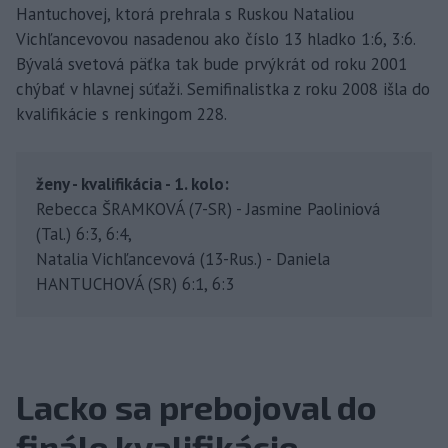
Hantuchovej, ktorá prehrala s Ruskou Nataliou
Vichľancevovou nasadenou ako číslo 13 hladko 1:6, 3:6.
Bývalá svetová päťka tak bude prvýkrát od roku 2001
chýbať v hlavnej súťaži. Semifinalistka z roku 2008 išla do
kvalifikácie s renkingom 228.
ženy - kvalifikácia - 1. kolo:
Rebecca ŠRAMKOVÁ (7-SR) - Jasmine Paoliniová
(Tal.) 6:3, 6:4,
Natalia Vichľancevová (13-Rus.) - Daniela
HANTUCHOVÁ (SR) 6:1, 6:3
Lacko sa prebojoval do
finále kvalifikácie