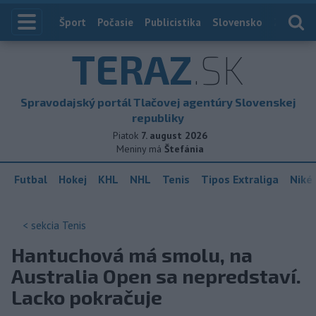
Index
Šport
Počasie
Publicistika
Slovensko
Zahranič
TERAZ
.SK
Spravodajský portál Tlačovej agentúry Slovenskej
republiky
Piatok
7. august 2026
Meniny má
Štefánia
Futbal
Hokej
KHL
NHL
Tenis
Tipos Extraliga
Niké 
< sekcia
Tenis
Hantuchová má smolu, na
Australia Open sa nepredstaví.
Lacko pokračuje