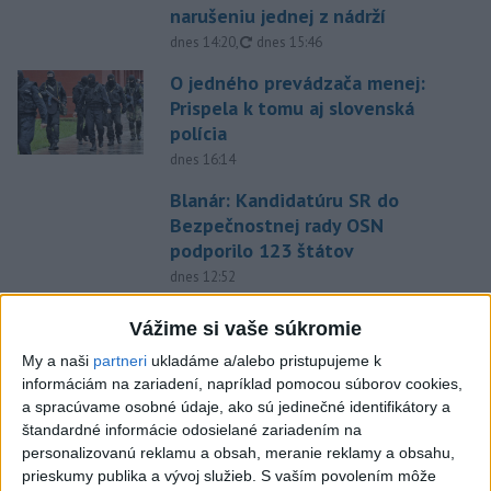
narušeniu jednej z nádrží
aktualizované
dnes 14:20
,
dnes 15:46
O jedného prevádzača menej:
Prispela k tomu aj slovenská
polícia
dnes 16:14
Blanár: Kandidatúru SR do
Bezpečnostnej rady OSN
podporilo 123 štátov
dnes 12:52
Úraz pri práci s lisovacím
Vážime si vaše súkromie
strojom: Hlásia dvoch
My a naši
partneri
ukladáme a/alebo pristupujeme k
zranených
informáciám na zariadení, napríklad pomocou súborov cookies,
dnes 16:07
a spracúvame osobné údaje, ako sú jedinečné identifikátory a
štandardné informácie odosielané zariadením na
Musk: Kandidátku francúzskej
personalizovanú reklamu a obsah, meranie reklamy a obsahu,
strany Zelených treba zastaviť
prieskumy publika a vývoj služieb.
S vaším povolením môže
dnes 14:28