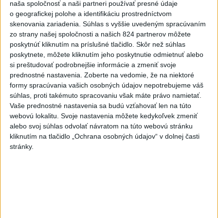
naša spoločnosť a naši partneri používať presné údaje
včera 12:33
o geografickej polohe a identifikáciu prostredníctvom
POŽIAR V SLOVNAFTE: Došlo k
skenovania zariadenia. Súhlas s vyššie uvedeným spracúvaním
narušeniu jednej z nádrží
zo strany našej spoločnosti a našich 824 partnerov môžete
poskytnúť kliknutím na príslušné tlačidlo. Skôr než súhlas
aktualizované
včera 14:20
,
včera 15:46
poskytnete, môžete kliknutím jeho poskytnutie odmietnuť alebo
Pri požiari lesného porastu v
si preštudovať podrobnejšie informácie a zmeniť svoje
Trstíne zasahuje takmer 50
prednostné nastavenia.
Zoberte na vedomie, že na niektoré
hasičov
formy spracúvania vašich osobných údajov nepotrebujeme váš
súhlas, proti takémuto spracovaniu však máte právo namietať.
aktualizované
včera 20:21
,
včera 21:05
Vaše prednostné nastavenia sa budú vzťahovať len na túto
A. Danko vylúčil, že by sa SNS
webovú lokalitu. Svoje nastavenia môžete kedykoľvek zmeniť
pred voľbami spájala, avizuje
alebo svoj súhlas odvolať návratom na túto webovú stránku
kliknutím na tlačidlo „Ochrana osobných údajov“ v dolnej časti
zmeny
stránky.
včera 18:51
Senát USA schválil zákon o
sankciách proti Rusku
aktualizované
včera 19:50
,
včera 20:20
Magyar o kandidátoch na post