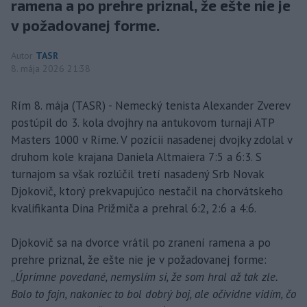
ramena a po prehre priznal, že ešte nie je
v požadovanej forme.
Autor
TASR
8. mája 2026 21:38
Rím 8. mája (TASR) - Nemecký tenista Alexander Zverev
postúpil do 3. kola dvojhry na antukovom turnaji ATP
Masters 1000 v Ríme. V pozícii nasadenej dvojky zdolal v
druhom kole krajana Daniela Altmaiera 7:5 a 6:3. S
turnajom sa však rozlúčil tretí nasadený Srb Novak
Djokovič, ktorý prekvapujúco nestačil na chorvátskeho
kvalifikanta Dina Prižmiča a prehral 6:2, 2:6 a 4:6.
Djokovič sa na dvorce vrátil po zranení ramena a po
prehre priznal, že ešte nie je v požadovanej forme:
„
Úprimne povedané, nemyslím si, že som hral až tak zle.
Bolo to fajn, nakoniec to bol dobrý boj, ale očividne vidím, čo