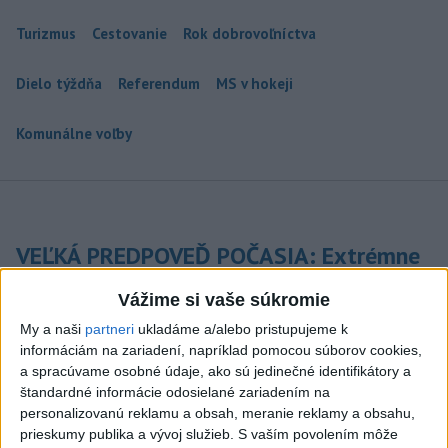
Turizmus
Cestovanie
Rok dobrovoľníctva
Dielo týždňa
Referendum
MS v hokeji
Komunálne voľby
VEĽKÁ PREDPOVEĎ POČASIA: Extrémne
horúčavy ustúpili. Alebo žeby nie?
Vážime si vaše súkromie
Teraz.sk prináša predpoveď počasia na nasledujúci týždeň.
My a naši
partneri
ukladáme a/alebo pristupujeme k
včera 16:00
informáciám na zariadení, napríklad pomocou súborov cookies,
a spracúvame osobné údaje, ako sú jedinečné identifikátory a
Prezident: Násilie páchané pre
štandardné informácie odosielané zariadením na
rasovú nenávisť treba odsúdiť v
personalizovanú reklamu a obsah, meranie reklamy a obsahu,
zárodku
prieskumy publika a vývoj služieb.
S vaším povolením môže