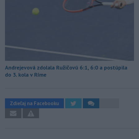
Andrejevová zdolala Ružičovú 6:1, 6:0 a postúpila
do 3. kola v Ríme
Zdieľaj na Facebooku