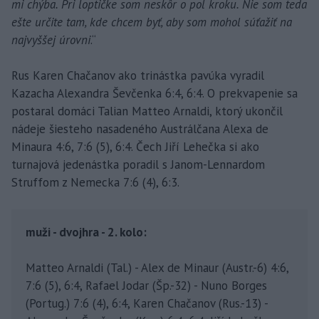
mi chýba. Pri loptičke som neskôr o pol kroku. Nie som teda
ešte určite tam, kde chcem byť, aby som mohol súťažiť na
najvyššej úrovni
.“
Rus Karen Chačanov ako trinástka pavúka vyradil
Kazacha Alexandra Ševčenka 6:4, 6:4. O prekvapenie sa
postaral domáci Talian Matteo Arnaldi, ktorý ukončil
nádeje šiesteho nasadeného Austrálčana Alexa de
Minaura 4:6, 7:6 (5), 6:4. Čech Jiří Lehečka si ako
turnajová jedenástka poradil s Janom-Lennardom
Struffom z Nemecka 7:6 (4), 6:3.
muži - dvojhra - 2. kolo:
Matteo Arnaldi (Tal.) - Alex de Minaur (Austr.-6) 4:6,
7:6 (5), 6:4, Rafael Jodar (Šp.-32) - Nuno Borges
(Portug.) 7:6 (4), 6:4, Karen Chačanov (Rus.-13) -