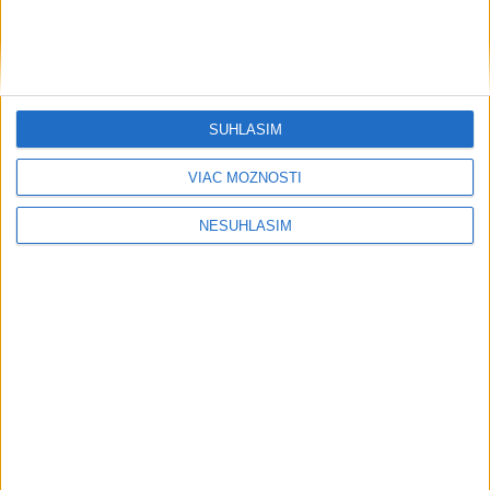
Neprehliadnite
SÚHLASÍM
NOVÝ DOMOV: Medveď Artur z
VIAC MOŽNOSTÍ
košickej zoo odchádza za hranice
NESÚHLASÍM
Orbánová telefonovala s Blanárom a
Tarabom o pomoci na Dunaji
TEPLOTNÝ REKORD NA SLOVENSKU:
Padol v Kamenici nad Hronom
Filip Kuffa tvrdí, že eurokomisia mu
dala za pravdu pri zonácii