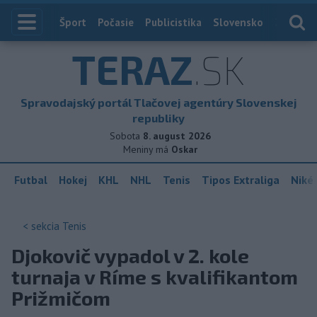
Index
Šport
Počasie
Publicistika
Slovensko
Zahranič
TERAZ
.SK
Spravodajský portál Tlačovej agentúry Slovenskej
republiky
Sobota
8. august 2026
Meniny má
Oskar
Futbal
Hokej
KHL
NHL
Tenis
Tipos Extraliga
Niké 
< sekcia
Tenis
Djokovič vypadol v 2. kole
turnaja v Ríme s kvalifikantom
Prižmičom