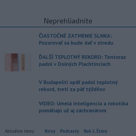
Neprehliadnite
ČIASTOČNÉ ZATMENIE SLNKA:
Pozorovať sa bude dať v stredu
ĎALŠÍ TEPLOTNÝ REKORD: Tentoraz
padol v Dolných Plachtinciach
V Budapešti opäť padol teplotný
rekord, tretí za päť týždňov
VIDEO: Umelá inteligencia a robotika
pomáhajú už aj záchranárom
Aktuálne témy:
Kvízy
Podcasty
Rok Ľ.Štúra