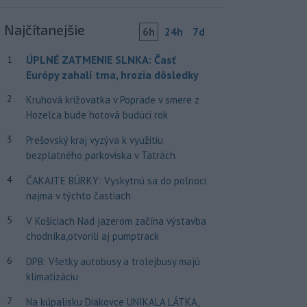
Najčítanejšie
6h
24h
7d
ÚPLNÉ ZATMENIE SLNKA: Časť
1
Európy zahalí tma, hrozia dôsledky
2
Kruhová križovatka v Poprade v smere z
Hozelca bude hotová budúci rok
3
Prešovský kraj vyzýva k využitiu
bezplatného parkoviska v Tatrách
4
ČAKAJTE BÚRKY: Vyskytnú sa do polnoci
najmä v týchto častiach
5
V Košiciach Nad jazerom začína výstavba
chodníka,otvorili aj pumptrack
6
DPB: Všetky autobusy a trolejbusy majú
klimatizáciu
7
Na kúpalisku Diakovce UNIKALA LÁTKA,