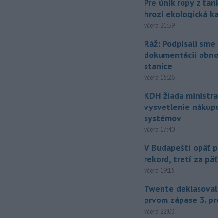
Pre únik ropy z ta
hrozí ekologická k
včera 21:59
Ráž: Podpísali sme
dokumentácii obno
stanice
včera 15:26
KDH žiada ministra
vysvetlenie nákup
systémov
včera 17:40
V Budapešti opäť p
rekord, tretí za pä
včera 19:15
Twente deklasoval
prvom zápase 3. pr
včera 22:03