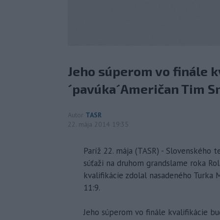
Jeho súperom vo finále k
´pavúka´Američan Tim S
Autor
TASR
22. mája 2014 19:35
Paríž 22. mája (TASR) - Slovenského te
súťaži na druhom grandslame roka Rola
kvalifikácie zdolal nasadeného Turka M
11:9.
Jeho súperom vo finále kvalifikácie 