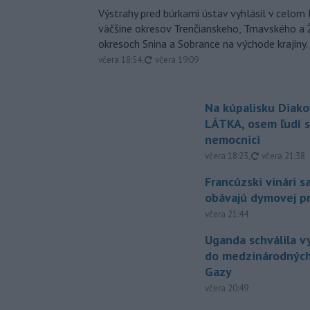
Výstrahy pred búrkami ústav vyhlásil v celom 
väčšine okresov Trenčianskeho, Trnavského a Ž
okresoch Snina a Sobrance na východe krajiny.
aktualizované
včera 18:54
,
včera 19:09
Na kúpalisku Diak
LÁTKA, osem ľudí s
nemocnici
aktualizovan
včera 18:23
,
včera 21:38
Francúzski vinári s
obávajú dymovej pr
včera 21:44
Uganda schválila v
do medzinárodných
Gazy
včera 20:49