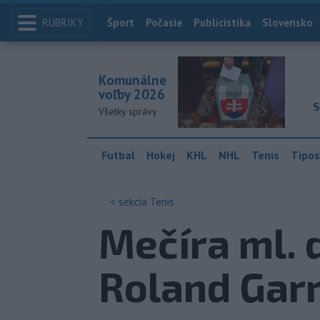
RUBRIKY
Index
Šport
Počasie
Publicistika
Slovensko
Komunálne
voľby 2026
S
Všetky správy
Futbal
Hokej
KHL
NHL
Tenis
Tipos
< sekcia
Tenis
Mečíra ml. 
Roland Garr