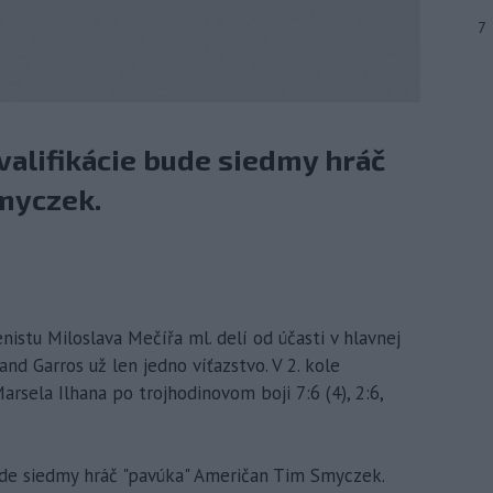
7
valifikácie bude siedmy hráč
myczek.
nistu Miloslava Mečířa ml. delí od účasti v hlavnej
nd Garros už len jedno víťazstvo. V 2. kole
arsela Ilhana po trojhodinovom boji 7:6 (4), 2:6,
bude siedmy hráč "pavúka" Američan Tim Smyczek.