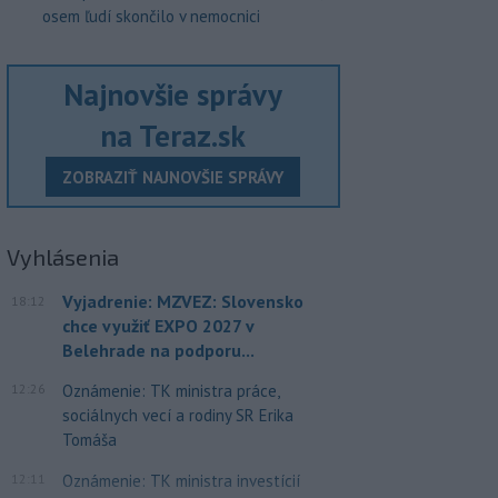
osem ľudí skončilo v nemocnici
Najnovšie správy
na Teraz.sk
ZOBRAZIŤ NAJNOVŠIE SPRÁVY
Vyhlásenia
Vyjadrenie: MZVEZ: Slovensko
18:12
chce využiť EXPO 2027 v
Belehrade na podporu...
12:26
Oznámenie: TK ministra práce,
sociálnych vecí a rodiny SR Erika
Tomáša
12:11
Oznámenie: TK ministra investícií