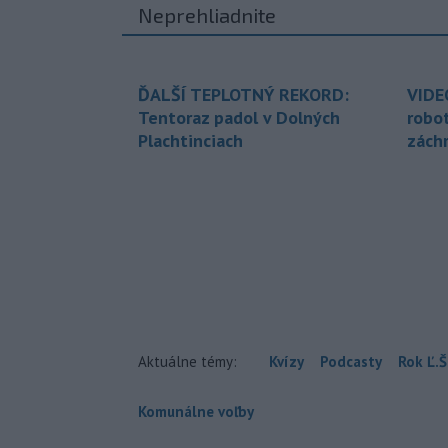
Neprehliadnite
ĎALŠÍ TEPLOTNÝ REKORD:
VIDE
Tentoraz padol v Dolných
robo
Plachtinciach
zách
Aktuálne témy:
Kvízy
Podcasty
Rok Ľ.Š
Komunálne voľby