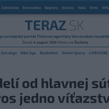
Zahraničie
Ekonomika
Regióny
Kultúra
Veda
Krimi
XML
TERAZ
.SK
pravodajský portál Tlačovej agentúry Slovenskej republi
Štvrtok
6. august 2026
Meniny má
Štefánia
 Extraliga
Niké liga
Basketbal
Zimné športy
LIVESCORE
delí od hlavnej s
os jedno víťazst