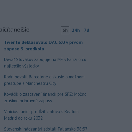
ajčítanejšie
6h
24h
7d
Twente deklasovalo DAC 6:0 v prvom
zápase 3. predkola
Deväť Slovákov zabojuje na ME v Paríži o čo
najlepšie výsledky
Rodri povolil Barcelone diskusie o možnom
prestupe z Manchestru City
Kováčik o zastavení financií pre SFZ: Možno
zrušíme prípravné zápasy
Vinicius Junior predĺžil zmluvu s Realom
Madrid do roku 2032
Slovenskí hádzanári zdolali Taliansko 38:37