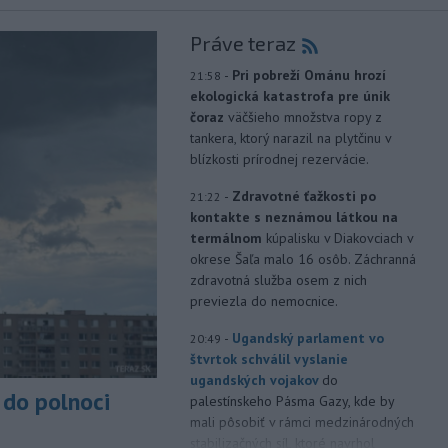
Práve teraz
-
Pri pobreží Ománu hrozí
21:58
ekologická katastrofa pre únik
čoraz
väčšieho množstva ropy z
tankera, ktorý narazil na plytčinu v
blízkosti prírodnej rezervácie.
-
Zdravotné ťažkosti po
21:22
kontakte s neznámou látkou na
termálnom
kúpalisku v Diakovciach v
okrese Šaľa malo 16 osôb. Záchranná
zdravotná služba osem z nich
previezla do nemocnice.
-
Ugandský parlament vo
20:49
štvrtok schválil vyslanie
ugandských vojakov
do
do polnoci
palestínskeho Pásma Gazy, kde by
mali pôsobiť v rámci medzinárodných
stabilizačných síl, ktoré navrhol