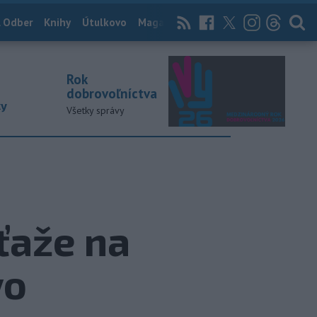
 Odber
Knihy
Útulkovo
Magazín
News Now
Archív
TASR
Rok
dobrovoľníctva
ky
Všetky správy
úťaže na
vo