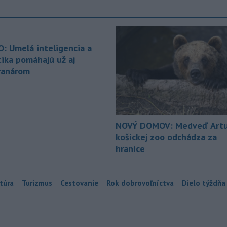
O: Umelá inteligencia a
tika pomáhajú už aj
ranárom
NOVÝ DOMOV: Medveď Artu
košickej zoo odchádza za
hranice
túra
Turizmus
Cestovanie
Rok dobrovoľníctva
Dielo týždňa