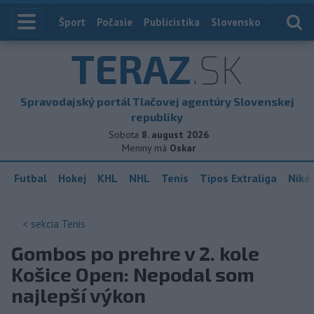
Index
Šport
Počasie
Publicistika
Slovensko
Zahranič
TERAZ
.SK
Spravodajský portál Tlačovej agentúry Slovenskej
republiky
Sobota
8. august 2026
Meniny má
Oskar
Futbal
Hokej
KHL
NHL
Tenis
Tipos Extraliga
Niké 
< sekcia
Tenis
Gombos po prehre v 2. kole
Košice Open: Nepodal som
najlepší výkon