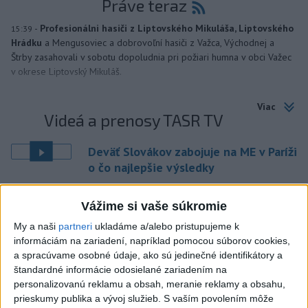
Práve teraz
-
Profesionálni hasiči z Liptovského Mikuláša, Liptovského
15:39
Hrádku
a Mengusoviec a dobrovoľní hasiči z Važca, Východnej a
Štrby zasahovali v sobotu dopoludnia pri požiari humna v obci Važec
v okrese Liptovský Mikuláš.
Viac
Videá a prenosy TASR TV
Deväť Slovákov zabojuje na ME v Paríži
o čo najlepšie výsledky
Viac
Vážime si vaše súkromie
Najčítanejšie
My a naši
partneri
ukladáme a/alebo pristupujeme k
informáciám na zariadení, napríklad pomocou súborov cookies,
6h
24h
7d
a spracúvame osobné údaje, ako sú jedinečné identifikátory a
štandardné informácie odosielané zariadením na
Do Bulharska vnikol dron a vybuchol v
1
personalizovanú reklamu a obsah, meranie reklamy a obsahu,
prieskumy publika a vývoj služieb.
S vaším povolením môže
blízkosti hraníc s Rumunskom