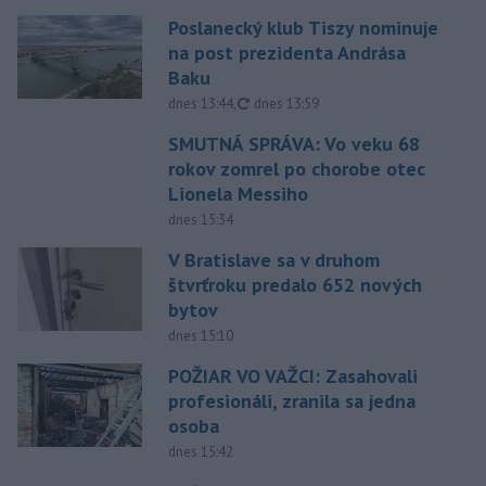
Poslanecký klub Tiszy nominuje
na post prezidenta Andrása
Baku
aktualizované
dnes 13:44
,
dnes 13:59
SMUTNÁ SPRÁVA: Vo veku 68
rokov zomrel po chorobe otec
Lionela Messiho
dnes 15:34
V Bratislave sa v druhom
štvrťroku predalo 652 nových
bytov
dnes 15:10
POŽIAR VO VAŽCI: Zasahovali
profesionáli, zranila sa jedna
osoba
dnes 15:42