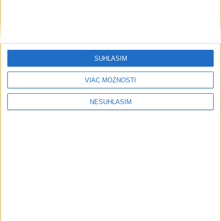
SÚHLASÍM
VIAC MOŽNOSTÍ
NESÚHLASÍM
....