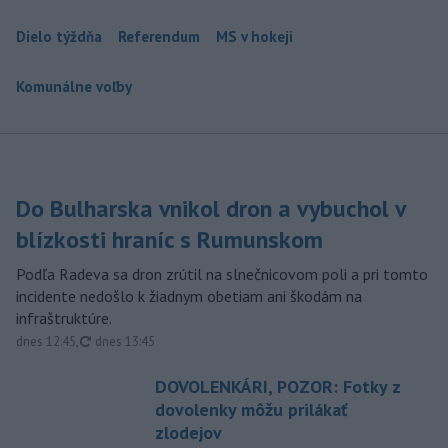
Dielo týždňa
Referendum
MS v hokeji
Komunálne voľby
Do Bulharska vnikol dron a vybuchol v
blízkosti hraníc s Rumunskom
Podľa Radeva sa dron zrútil na slnečnicovom poli a pri tomto
incidente nedošlo k žiadnym obetiam ani škodám na
infraštruktúre.
aktualizované
dnes 12:45
,
dnes 13:45
DOVOLENKÁRI, POZOR: Fotky z
dovolenky môžu prilákať
zlodejov