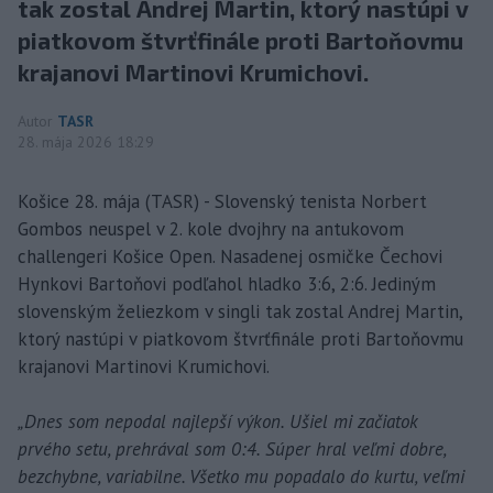
tak zostal Andrej Martin, ktorý nastúpi v
piatkovom štvrťfinále proti Bartoňovmu
krajanovi Martinovi Krumichovi.
Autor
TASR
28. mája 2026 18:29
Košice 28. mája (TASR) - Slovenský tenista Norbert
Gombos neuspel v 2. kole dvojhry na antukovom
challengeri Košice Open. Nasadenej osmičke Čechovi
Hynkovi Bartoňovi podľahol hladko 3:6, 2:6. Jediným
slovenským želiezkom v singli tak zostal Andrej Martin,
ktorý nastúpi v piatkovom štvrťfinále proti Bartoňovmu
krajanovi Martinovi Krumichovi.
„Dnes som nepodal najlepší výkon. Ušiel mi začiatok
prvého setu, prehrával som 0:4. Súper hral veľmi dobre,
bezchybne, variabilne. Všetko mu popadalo do kurtu, veľmi