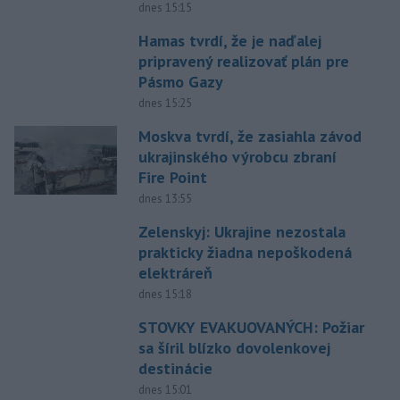
dnes 15:15
Hamas tvrdí, že je naďalej
pripravený realizovať plán pre
Pásmo Gazy
dnes 15:25
Moskva tvrdí, že zasiahla závod
ukrajinského výrobcu zbraní
Fire Point
dnes 13:55
Zelenskyj: Ukrajine nezostala
prakticky žiadna nepoškodená
elektráreň
dnes 15:18
STOVKY EVAKUOVANÝCH: Požiar
sa šíril blízko dovolenkovej
destinácie
dnes 15:01