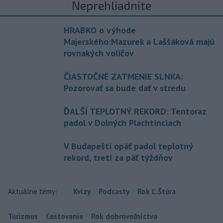
Neprehliadnite
HRABKO o výhode
Majerského:Mazurek a Laššáková majú
rovnakých voličov
ČIASTOČNÉ ZATMENIE SLNKA:
Pozorovať sa bude dať v stredu
ĎALŠÍ TEPLOTNÝ REKORD: Tentoraz
padol v Dolných Plachtinciach
V Budapešti opäť padol teplotný
rekord, tretí za päť týždňov
Aktuálne témy:
Kvízy
Podcasty
Rok Ľ.Štúra
Turizmus
Cestovanie
Rok dobrovoľníctva