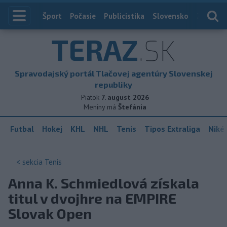
Index
Šport
Počasie
Publicistika
Slovensko
Zahranič
TERAZ
.SK
Spravodajský portál Tlačovej agentúry Slovenskej
republiky
Piatok
7. august 2026
Meniny má
Štefánia
Futbal
Hokej
KHL
NHL
Tenis
Tipos Extraliga
Niké 
< sekcia
Tenis
Anna K. Schmiedlová získala
titul v dvojhre na EMPIRE
Slovak Open