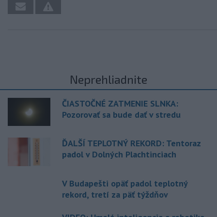
Neprehliadnite
ČIASTOČNÉ ZATMENIE SLNKA:
Pozorovať sa bude dať v stredu
ĎALŠÍ TEPLOTNÝ REKORD: Tentoraz
padol v Dolných Plachtinciach
V Budapešti opäť padol teplotný
rekord, tretí za päť týždňov