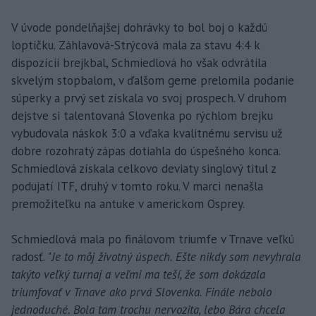
V úvode pondelňajšej dohrávky to bol boj o každú
loptičku. Záhlavová-Strýcová mala za stavu 4:4 k
dispozícii brejkbal, Schmiedlová ho však odvrátila
skvelým stopbalom, v ďalšom geme prelomila podanie
súperky a prvý set získala vo svoj prospech. V druhom
dejstve si talentovaná Slovenka po rýchlom brejku
vybudovala náskok 3:0 a vďaka kvalitnému servisu už
dobre rozohratý zápas dotiahla do úspešného konca.
Schmiedlová získala celkovo deviaty singlový titul z
podujatí ITF, druhý v tomto roku. V marci nenašla
premožiteľku na antuke v americkom Osprey.
Schmiedlová mala po finálovom triumfe v Trnave veľkú
radosť. "
Je to môj životný úspech. Ešte nikdy som nevyhrala
takýto veľký turnaj a veľmi ma teší, že som dokázala
triumfovať v Trnave ako prvá Slovenka. Finále nebolo
jednoduché. Bola tam trochu nervozita, lebo Bára chcela