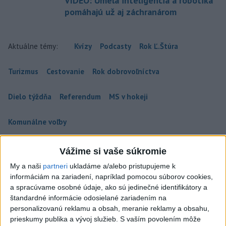
VIDEO: Umelá inteligencia a robotika
pomáhajú už aj záchranárom
Aktuálne témy:
Kvízy
Podcasty
Rok Ľ.Štúra
Turizmus
Cestovanie
Rok dobrovoľníctva
Dielo týždňa
Referendum
MS v hokeji
Komunálne voľby
Vážime si vaše súkromie
My a naši
partneri
ukladáme a/alebo pristupujeme k
informáciám na zariadení, napríklad pomocou súborov cookies,
VEĽKÁ PREDPOVEĎ POČASIA: Extrémne
a spracúvame osobné údaje, ako sú jedinečné identifikátory a
horúčavy ustúpili. Alebo žeby nie?
štandardné informácie odosielané zariadením na
personalizovanú reklamu a obsah, meranie reklamy a obsahu,
Teraz.sk prináša predpoveď počasia na nasledujúci týždeň.
prieskumy publika a vývoj služieb.
S vaším povolením môže