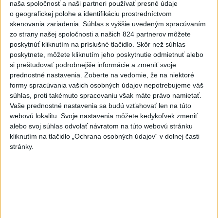
dnes 16:00
naša spoločnosť a naši partneri používať presné údaje
o geografickej polohe a identifikáciu prostredníctvom
Prezident: Násilie páchané pre
skenovania zariadenia. Súhlas s vyššie uvedeným spracúvaním
rasovú nenávisť treba odsúdiť v
zo strany našej spoločnosti a našich 824 partnerov môžete
poskytnúť kliknutím na príslušné tlačidlo. Skôr než súhlas
zárodku
poskytnete, môžete kliknutím jeho poskytnutie odmietnuť alebo
dnes 12:33
si preštudovať podrobnejšie informácie a zmeniť svoje
POŽIAR V SLOVNAFTE: Došlo k
prednostné nastavenia.
Zoberte na vedomie, že na niektoré
formy spracúvania vašich osobných údajov nepotrebujeme váš
narušeniu jednej z nádrží
súhlas, proti takémuto spracovaniu však máte právo namietať.
aktualizované
dnes 14:20
,
dnes 15:46
Vaše prednostné nastavenia sa budú vzťahovať len na túto
O jedného prevádzača menej:
webovú lokalitu. Svoje nastavenia môžete kedykoľvek zmeniť
alebo svoj súhlas odvolať návratom na túto webovú stránku
Prispela k tomu aj slovenská
kliknutím na tlačidlo „Ochrana osobných údajov“ v dolnej časti
polícia
stránky.
dnes 16:14
Blanár: Kandidatúru SR do
Bezpečnostnej rady OSN
podporilo 123 štátov
dnes 12:52