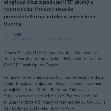
singlový titul z podujatí ITF, druhý v
tomto roku. V marci nenašla
premožiteľku na antuke v americkom
Osprey.
Autor
TASR
aktualizované
12. mája 2014 16:31
,
12. mája 2014 19:43
Trnava 12. mája (TASR) - Anna Karolína Schmiedlová sa
stala prvou slovenskou víťazkou dvojhry na tenisovom
EMPIRE Slovak Open v Trnave.
Vo finále, ktoré v nedeľu za stavu 3:3 prerušili pre dážď,
si ako turnajová dvojka poradila s najvyššie nasadenou
obhajkyňou titulu Češkou Barborou Záhlavovou-
Strýcovou v dvoch setoch 6:4, 6:2. Zverenka trénera
Milana Martinca si z Trnavy odnáša prémiu 11.400 USD a
110 bodov do svetového rebríčka WTA.