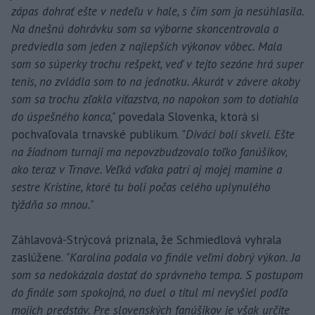
zápas dohrať ešte v nedeľu v hale, s čím som ja nesúhlasila.
Na dnešnú dohrávku som sa výborne skoncentrovala a
predviedla som jeden z najlepších výkonov vôbec. Mala
som so súperky trochu rešpekt, veď v tejto sezóne hrá super
tenis, no zvládla som to na jednotku. Akurát v závere akoby
som sa trochu zľakla víťazstva, no napokon som to dotiahla
do úspešného konca,"
povedala Slovenka, ktorá si
pochvaľovala trnavské publikum. "
Diváci boli skvelí. Ešte
na žiadnom turnaji ma nepovzbudzovalo toľko fanúšikov,
ako teraz v Trnave. Veľká vďaka patrí aj mojej mamine a
sestre Kristíne, ktoré tu boli počas celého uplynulého
týždňa so mnou."
Záhlavová-Strýcová priznala, že Schmiedlová vyhrala
zaslúžene.
"Karolína podala vo finále veľmi dobrý výkon. Ja
som sa nedokázala dostať do správneho tempa. S postupom
do finále som spokojná, no duel o titul mi nevyšiel podľa
mojich predstáv. Pre slovenských fanúšikov je však určite