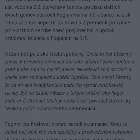
ujal vedenia 2:0. Slovenský tenista po zisku ďalších
dvoch gemov odskočil Fogninimu na 4:0 a šancu na zisk
titulu už z rúk nepustil. Za stavu 5:2 premenil po winneri
pri vlastnom servise hneď prvý mečbal a upravil
vzájomnú bilanciu s Fogninim na 2:3.
Kližan bol po zisku titulu spokojný.
"Dnes to bol bláznivý
zápas. V priebehu deviatich dní som odohral osem duelov a
pred finále som sa necítil dobre. Nevzdával som sa však a
snažil som sa bojovať o každú loptičku. Som veľmi šťastný,
že sa mi ako kvalifikantovi podarilo vyhrať mníchovský
turnaj. Byť na listine víťazov s takými hráčmi ako Roger
Federer či Michael Stich je veľká česť,"
povedal slovenský
tenista počas slávnostného ceremoniálu.
Fognini po finálovej prehre netajil sklamanie.
"Dnes to
nebol môj deň. Nie som spokojný s predvedeným výkonom.
Postup do finále si cením, no záverečný zápas mi vôbec