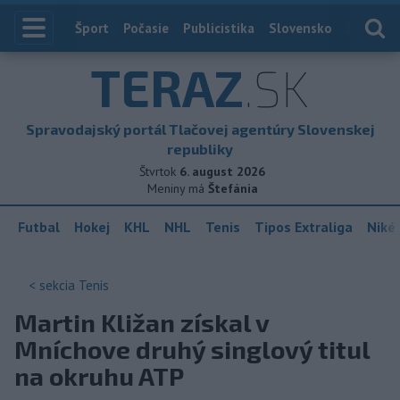
Index
Šport
Počasie
Publicistika
Slovensko
Zahranič
TERAZ
.SK
Spravodajský portál Tlačovej agentúry Slovenskej
republiky
Štvrtok
6. august 2026
Meniny má
Štefánia
Futbal
Hokej
KHL
NHL
Tenis
Tipos Extraliga
Niké 
< sekcia
Tenis
Martin Kližan získal v
Mníchove druhý singlový titul
na okruhu ATP