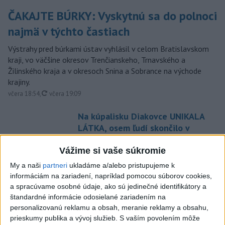
ČAKAJTE BÚRKY: Vyskytnú sa do polnoci
najmä v týchto častiach
Výstrahy pred búrkami ústav vyhlásil v celom Bratislavskom
kraji, vo väčšine okresov Trenčianskeho, Trnavského a
Žilinského kraja a v okresoch Snina a Sobrance na východe
krajiny.
aktualizované
včera 18:54
,
včera 19:09
Na kúpalisku Diakovce UNIKALA
LÁTKA, osem ľudí skončilo v
nemocnici
Vážime si vaše súkromie
aktualizované
včera 18:23
,
včera 21:38
My a naši
partneri
ukladáme a/alebo pristupujeme k
Francúzski vinári sa po
informáciám na zariadení, napríklad pomocou súborov cookies,
požiaroch obávajú dymovej
a spracúvame osobné údaje, ako sú jedinečné identifikátory a
príchute vo víne
štandardné informácie odosielané zariadením na
včera 21:44
personalizovanú reklamu a obsah, meranie reklamy a obsahu,
prieskumy publika a vývoj služieb.
S vaším povolením môže
Uganda schválila vyslanie