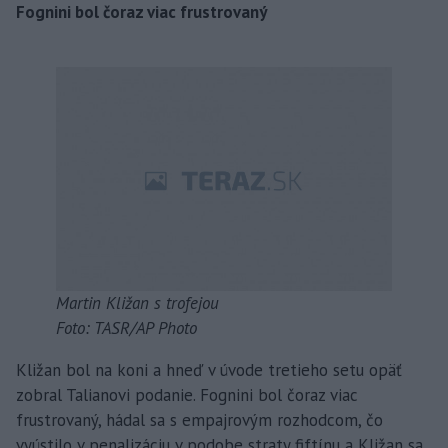
Fognini bol čoraz viac frustrovaný
Martin Kližan s trofejou
Foto: TASR/AP Photo
Kližan bol na koni a hneď v úvode tretieho setu opäť
zobral Talianovi podanie. Fognini bol čoraz viac
frustrovaný, hádal sa s empajrovým rozhodcom, čo
vyústilo v penalizáciu v podobe straty fiftínu a Kližan sa