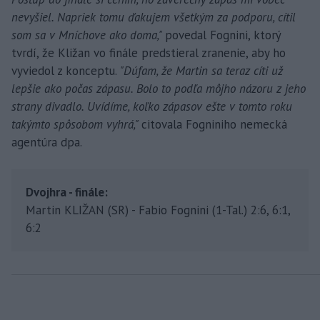
nevyšiel. Napriek tomu ďakujem všetkým za podporu, cítil
som sa v Mníchove ako doma,"
povedal Fognini, ktorý
tvrdí, že Kližan vo finále predstieral zranenie, aby ho
vyviedol z konceptu.
"Dúfam, že Martin sa teraz cíti už
lepšie ako počas zápasu. Bolo to podľa môjho názoru z jeho
strany divadlo. Uvídíme, koľko zápasov ešte v tomto roku
takýmto spôsobom vyhrá,"
citovala Fogniniho nemecká
agentúra dpa.
Dvojhra - finále:
Martin KLIŽAN (SR) - Fabio Fognini (1-Tal.) 2:6, 6:1,
6:2