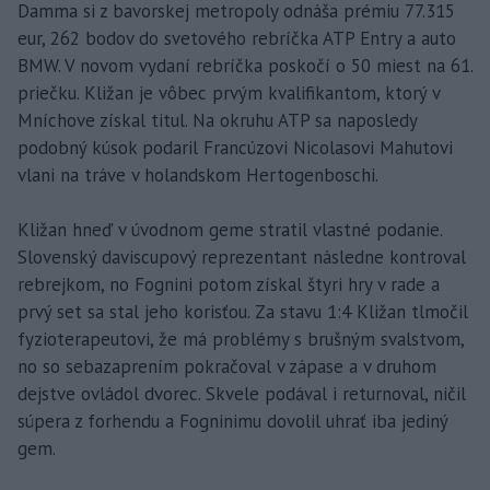
Damma si z bavorskej metropoly odnáša prémiu 77.315
eur, 262 bodov do svetového rebríčka ATP Entry a auto
BMW. V novom vydaní rebríčka poskočí o 50 miest na 61.
priečku. Kližan je vôbec prvým kvalifikantom, ktorý v
Mníchove získal titul. Na okruhu ATP sa naposledy
podobný kúsok podaril Francúzovi Nicolasovi Mahutovi
vlani na tráve v holandskom Hertogenboschi.
Kližan hneď v úvodnom geme stratil vlastné podanie.
Slovenský daviscupový reprezentant následne kontroval
rebrejkom, no Fognini potom získal štyri hry v rade a
prvý set sa stal jeho korisťou. Za stavu 1:4 Kližan tlmočil
fyzioterapeutovi, že má problémy s brušným svalstvom,
no so sebazaprením pokračoval v zápase a v druhom
dejstve ovládol dvorec. Skvele podával i returnoval, ničil
súpera z forhendu a Fogninimu dovolil uhrať iba jediný
gem.