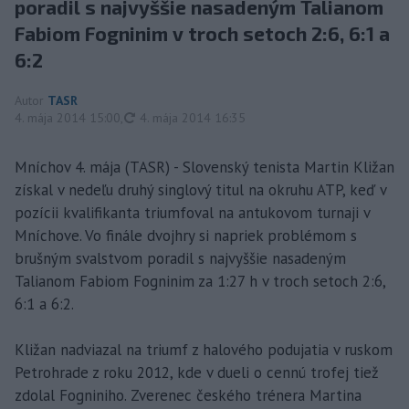
poradil s najvyššie nasadeným Talianom
Fabiom Fogninim v troch setoch 2:6, 6:1 a
6:2
Autor
TASR
aktualizované
4. mája 2014 15:00
,
4. mája 2014 16:35
Mníchov 4. mája (TASR) - Slovenský tenista Martin Kližan
získal v nedeľu druhý singlový titul na okruhu ATP, keď v
pozícii kvalifikanta triumfoval na antukovom turnaji v
Mníchove. Vo finále dvojhry si napriek problémom s
brušným svalstvom poradil s najvyššie nasadeným
Talianom Fabiom Fogninim za 1:27 h v troch setoch 2:6,
6:1 a 6:2.
Kližan nadviazal na triumf z halového podujatia v ruskom
Petrohrade z roku 2012, kde v dueli o cennú trofej tiež
zdolal Fogniniho. Zverenec českého trénera Martina