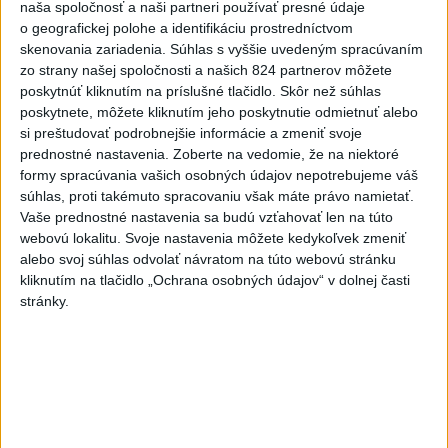
naša spoločnosť a naši partneri používať presné údaje
vojakov do medzinárodných síl
o geografickej polohe a identifikáciu prostredníctvom
v Pásme Gazy
skenovania zariadenia. Súhlas s vyššie uvedeným spracúvaním
včera 20:49
zo strany našej spoločnosti a našich 824 partnerov môžete
poskytnúť kliknutím na príslušné tlačidlo. Skôr než súhlas
Pre únik ropy z tankera pri
poskytnete, môžete kliknutím jeho poskytnutie odmietnuť alebo
Ománe hrozí ekologická
si preštudovať podrobnejšie informácie a zmeniť svoje
katastrofa
prednostné nastavenia.
Zoberte na vedomie, že na niektoré
včera 21:59
formy spracúvania vašich osobných údajov nepotrebujeme váš
súhlas, proti takémuto spracovaniu však máte právo namietať.
Ráž: Podpísali sme zmluvu k
Vaše prednostné nastavenia sa budú vzťahovať len na túto
dokumentácii obnovy hlavnej
webovú lokalitu. Svoje nastavenia môžete kedykoľvek zmeniť
stanice
alebo svoj súhlas odvolať návratom na túto webovú stránku
kliknutím na tlačidlo „Ochrana osobných údajov“ v dolnej časti
včera 15:26
stránky.
KDH žiada ministra vnútra o
vysvetlenie nákupu
kamerových systémov
včera 17:40
V Budapešti opäť padol