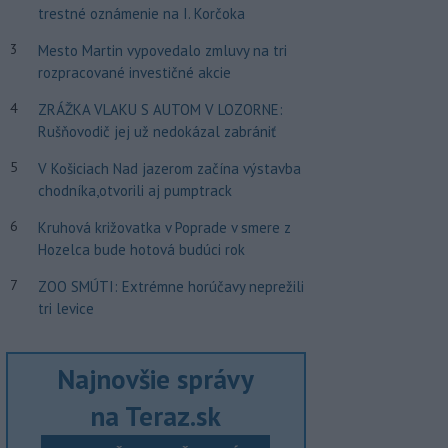
trestné oznámenie na I. Korčoka
3
Mesto Martin vypovedalo zmluvy na tri
rozpracované investičné akcie
4
ZRÁŽKA VLAKU S AUTOM V LOZORNE:
Rušňovodič jej už nedokázal zabrániť
5
V Košiciach Nad jazerom začína výstavba
chodníka,otvorili aj pumptrack
6
Kruhová križovatka v Poprade v smere z
Hozelca bude hotová budúci rok
7
ZOO SMÚTI: Extrémne horúčavy neprežili
tri levice
Najnovšie správy
na Teraz.sk