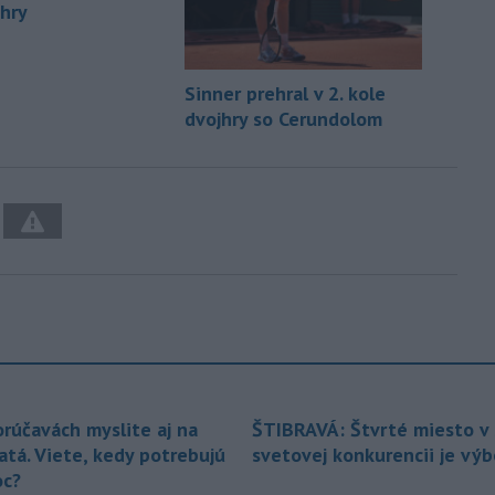
jhry
Sinner prehral v 2. kole
dvojhry so Cerundolom
orúčavách myslite aj na
ŠTIBRAVÁ: Štvrté miesto v 
atá. Viete, kedy potrebujú
svetovej konkurencii je vý
c?