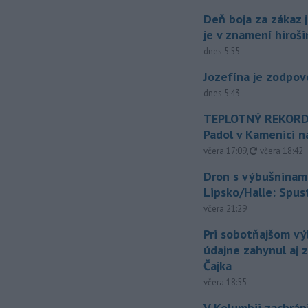
Deň boja za zákaz 
je v znamení hiroš
dnes 5:55
Jozefína je zodpo
dnes 5:43
TEPLOTNÝ REKORD
Padol v Kamenici 
aktualizovan
včera 17:09
,
včera 18:42
Dron s výbušninami
Lipsko/Halle: Spus
včera 21:29
Pri sobotňajšom v
údajne zahynul aj 
Čajka
včera 18:55
V Kolumbii zachrán