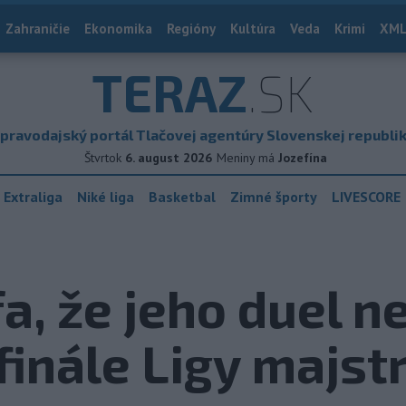
Zahraničie
Ekonomika
Regióny
Kultúra
Veda
Krimi
XML
TERAZ
.SK
pravodajský portál Tlačovej agentúry Slovenskej republi
Štvrtok
6. august 2026
Meniny má
Jozefína
 Extraliga
Niké liga
Basketbal
Zimné športy
LIVESCORE
, že jeho duel n
finále Ligy majst