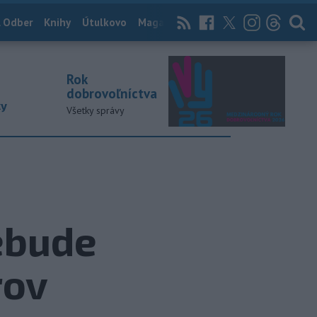
 Odber
Knihy
Útulkovo
Magazín
News Now
Archív
TASR
Rok
dobrovoľníctva
ky
Všetky správy
ebude
rov