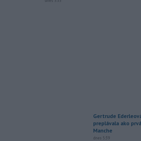
dnes 5:55
Gertrude Ederleov
preplávala ako prv
Manche
dnes 5:39