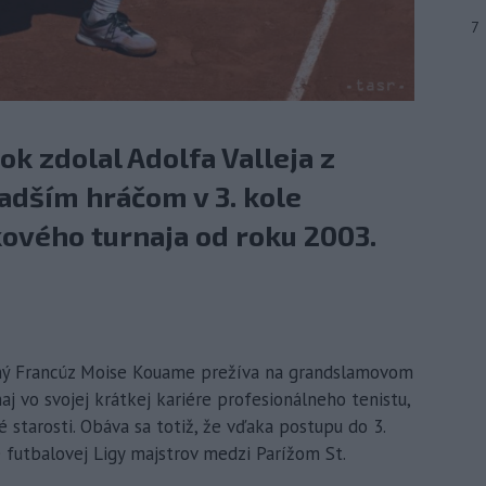
7
ok zdolal Adolfa Valleja z
ladším hráčom v 3. kole
ového turnaja od roku 2003.
čný Francúz Moise Kouame prežíva na grandslamovom
naj vo svojej krátkej kariére profesionálneho tenistu,
 starosti. Obáva sa totiž, že vďaka postupu do 3.
 futbalovej Ligy majstrov medzi Parížom St.