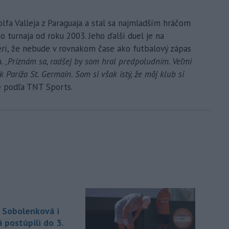
lfa Valleja z Paraguaja a stal sa najmladším hráčom
o turnaja od roku 2003. Jeho ďalší duel je na
rí, že nebude v rovnakom čase ako futbalový zápas
. „
Priznám sa, radšej by som hral predpoludním. Veľmi
k Paríža St. Germain. Som si však istý, že môj klub si
e podľa TNT Sports.
 Sobolenková i
 postúpili do 3.