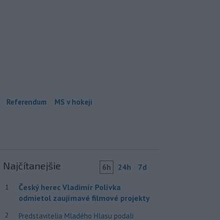
Referendum
MS v hokeji
Najčítanejšie
6h
24h
7d
Český herec Vladimír Polívka
1
odmietol zaujímavé filmové projekty
2
Predstavitelia Mladého Hlasu podali