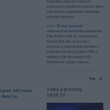
federálne úrady mu bránia vo
vyšetrovaní sexuálnych trestných činov
odsúdeného sexuálneho delikventa
Jeffreyho Epsteina.
-
Štátny tajomník
22:44
ministerstva životného prostredia
Filip Kuffa tvrdí,
že mu Európska
komisia (EK) dala za pravdu v
súvislosti s vládnou pripomienkou k
zonáciám národných parkov (NP) a
naďalej je tak ohrozených 450
miliónov eur z plánu obnovy.
-
Nemecko v stredu začalo
21:25
vyšetrovanie po tom, ako sa v noci
Viac
v
blízkosti vzletovej a pristávacej
dráhy na letisku Lipsko/Halle našiel
Videá a prenosy
á pred 100 rokmi
dron naložený výbušninami.
TASR TV
á žena La
-
Slovensko pomáha Maďarsku
20:47
s vodou, pretože naši južní susedia