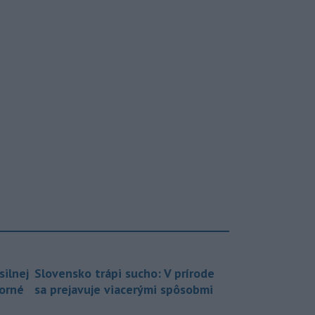
silnej
Slovensko trápi sucho: V prírode
borné
sa prejavuje viacerými spôsobmi