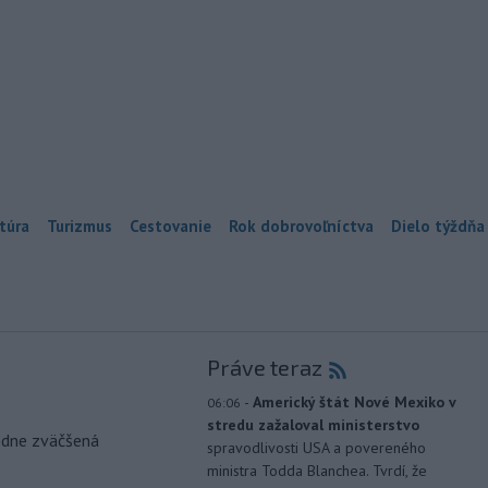
túra
Turizmus
Cestovanie
Rok dobrovoľníctva
Dielo týždňa
Práve teraz
-
Americký štát Nové Mexiko v
06:06
stredu zažaloval ministerstvo
odne zväčšená
spravodlivosti USA a povereného
ministra Todda Blanchea. Tvrdí, že