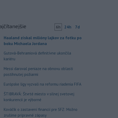
ajčítanejšie
6h
24h
7d
Haaland získal milióny lajkov za fotku po
boku Michaela Jordana
Gutová-Behramiová definitívne ukončila
kariéru
Messi daroval peniaze na obnovu oblasti
postihnutej požiarmi
Európske ligy vyzvali na reformu riadenia FIFA
ŠTIBRAVÁ: Štvrté miesto v silnej svetovej
konkurencii je výborné
Kováčik o zastavení financií pre SFZ: Možno
zrušíme prípravné zápasy