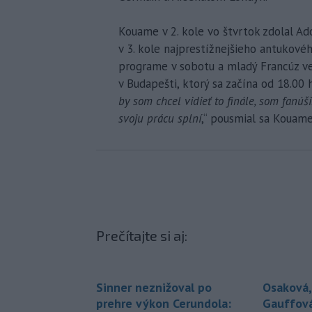
Kouame v 2. kole vo štvrtok zdolal Ado
v 3. kole najprestížnejšieho antukovéh
programe v sobotu a mladý Francúz ve
v Budapešti, ktorý sa začína od 18.00 h
by som chcel vidieť to finále, som fanúši
svoju prácu splní
,“ pousmial sa Kouam
Prečítajte si aj:
Sinner neznižoval po
Osaková,
prehre výkon Cerundola:
Gauffová