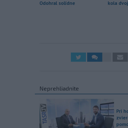
Odohral solídne
kola dvo
Neprehliadnite
Pri h
zvier
pomo