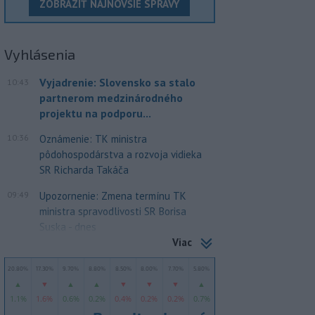
ZOBRAZIŤ NAJNOVŠIE SPRÁVY
Vyhlásenia
Vyjadrenie: Slovensko sa stalo
10:43
partnerom medzinárodného
projektu na podporu...
10:36
Oznámenie: TK ministra
pôdohospodárstva a rozvoja vidieka
SR Richarda Takáča
09:49
Upozornenie: Zmena termínu TK
ministra spravodlivosti SR Borisa
Suska - dnes
Viac