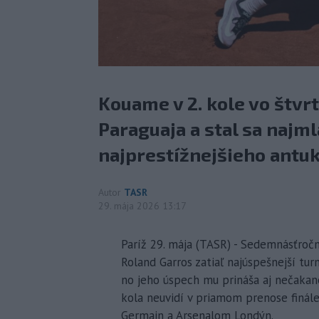
Kouame v 2. kole vo štvrt
Paraguaja a stal sa najm
najprestížnejšieho antuk
Autor
TASR
29. mája 2026 13:17
Paríž 29. mája (TASR) - Sedemnásťro
Roland Garros zatiaľ najúspešnejší tur
no jeho úspech mu prináša aj nečakané
kola neuvidí v priamom prenose finále
Germain a Arsenalom Londýn.