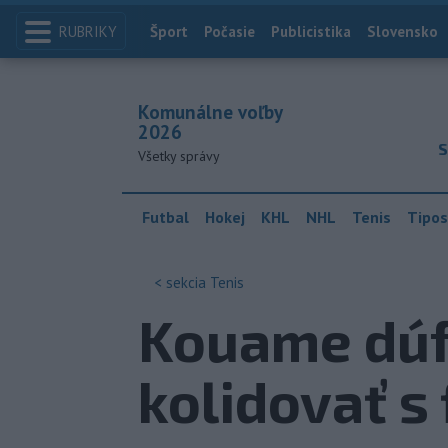
RUBRIKY
Index
Šport
Počasie
Publicistika
Slovensko
Komunálne voľby
2026
S
Všetky správy
Futbal
Hokej
KHL
NHL
Tenis
Tipos
< sekcia
Tenis
Kouame dúfa
kolidovať s 