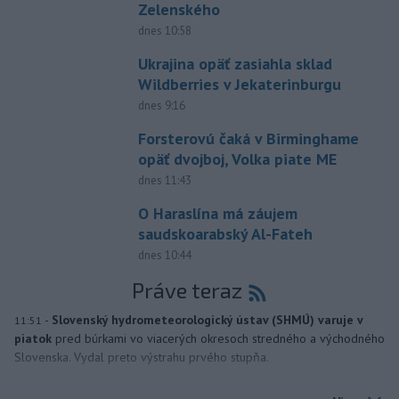
Zelenského
dnes 10:58
Ukrajina opäť zasiahla sklad
Wildberries v Jekaterinburgu
dnes 9:16
Forsterovú čaká v Birminghame
opäť dvojboj, Volka piate ME
dnes 11:43
O Haraslína má záujem
saudskoarabský Al-Fateh
dnes 10:44
Práve teraz
-
Slovenský hydrometeorologický ústav (SHMÚ) varuje v
11:51
piatok
pred búrkami vo viacerých okresoch stredného a východného
Slovenska. Vydal preto výstrahu prvého stupňa.