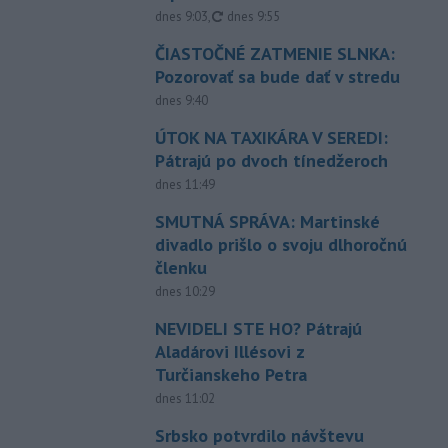
aktualizované
dnes 9:03
,
dnes 9:55
ČIASTOČNÉ ZATMENIE SLNKA:
Pozorovať sa bude dať v stredu
dnes 9:40
ÚTOK NA TAXIKÁRA V SEREDI:
Pátrajú po dvoch tínedžeroch
dnes 11:49
SMUTNÁ SPRÁVA: Martinské
divadlo prišlo o svoju dlhoročnú
členku
dnes 10:29
NEVIDELI STE HO? Pátrajú
Aladárovi Illésovi z
Turčianskeho Petra
dnes 11:02
Srbsko potvrdilo návštevu