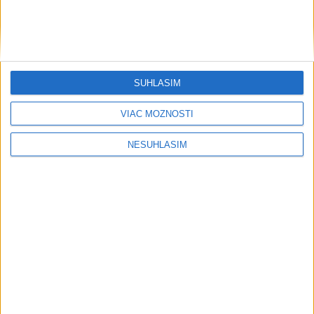
....
SÚHLASÍM
VIAC MOŽNOSTÍ
NESÚHLASÍM
Neprehliadnite