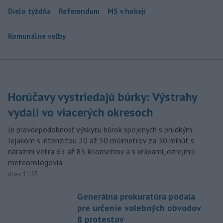
Dielo týždňa
Referendum
MS v hokeji
Komunálne voľby
Horúčavy vystriedajú búrky: Výstrahy
vydali vo viacerých okresoch
Je pravdepodobnosť výskytu búrok spojených s prudkým
lejakom s intenzitou 20 až 30 milimetrov za 30 minút s
nárazmi vetra 65 až 85 kilometrov a s krúpami, ozrejmili
meteorológovia.
dnes 11:55
Generálna prokuratúra podala
pre určenie volebných obvodov
8 protestov