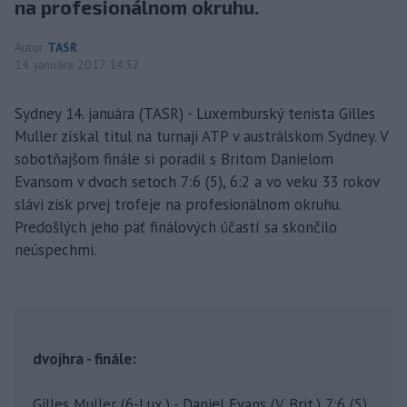
na profesionálnom okruhu.
Autor
TASR
14. januára 2017 14:32
Sydney 14. januára (TASR) - Luxemburský tenista Gilles
Muller získal titul na turnaji ATP v austrálskom Sydney. V
sobotňajšom finále si poradil s Britom Danielom
Evansom v dvoch setoch 7:6 (5), 6:2 a vo veku 33 rokov
slávi zisk prvej trofeje na profesionálnom okruhu.
Predošlých jeho päť finálových účastí sa skončilo
neúspechmi.
dvojhra - finále:
Gilles Muller (6-Lux.) - Daniel Evans (V. Brit.) 7:6 (5),