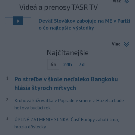
Viac
Videá a prenosy TASR TV
Deväť Slovákov zabojuje na ME v Paríži
o čo najlepšie výsledky
Viac
Najčítanejšie
6h
24h
7d
Po streľbe v škole neďaleko Bangkoku
1
hlásia štyroch mŕtvych
2
Kruhová križovatka v Poprade v smere z Hozelca bude
hotová budúci rok
3
ÚPLNÉ ZATMENIE SLNKA: Časť Európy zahalí tma,
hrozia dôsledky