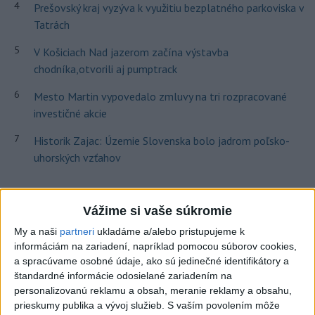
4
Prešovský kraj vyzýva k využitiu bezplatného parkoviska v
Tatrách
5
V Košiciach Nad jazerom začína výstavba
chodníka,otvorili aj pumptrack
6
Mesto Martin vypovedalo zmluvy na tri rozpracované
investičné akcie
7
Historik Zajac: Územie Slovenska bolo jadrom poľsko-
uhorských vzťahov
Najnovšie správy na Teraz.sk
Vážime si vaše súkromie
Vyhlásenia
My a naši
partneri
ukladáme a/alebo pristupujeme k
informáciám na zariadení, napríklad pomocou súborov cookies,
Priame prenosy z Národnej rady SR
a spracúvame osobné údaje, ako sú jedinečné identifikátory a
štandardné informácie odosielané zariadením na
personalizovanú reklamu a obsah, meranie reklamy a obsahu,
prieskumy publika a vývoj služieb.
S vaším povolením môže