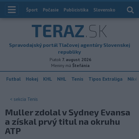
Index
Šport
Počasie
Publicistika
Slovensko
Zahranič
TERAZ
.SK
Spravodajský portál Tlačovej agentúry Slovenskej
republiky
Piatok
7. august 2026
Meniny má
Štefánia
Futbal
Hokej
KHL
NHL
Tenis
Tipos Extraliga
Niké 
< sekcia
Tenis
Muller zdolal v Sydney Evansa
a získal prvý titul na okruhu
ATP