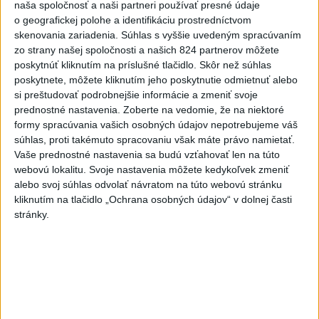
Politika na sociálnych sieťach
naša spoločnosť a naši partneri používať presné údaje
o geografickej polohe a identifikáciu prostredníctvom
skenovania zariadenia. Súhlas s vyššie uvedeným spracúvaním
Zobraziť viac
Info
zo strany našej spoločnosti a našich 824 partnerov môžete
poskytnúť kliknutím na príslušné tlačidlo. Skôr než súhlas
poskytnete, môžete kliknutím jeho poskytnutie odmietnuť alebo
Najnovšie videá
Najsledovanejšie videá
si preštudovať podrobnejšie informácie a zmeniť svoje
prednostné nastavenia.
Zoberte na vedomie, že na niektoré
TK v obci Senné
formy spracúvania vašich osobných údajov nepotrebujeme váš
dnes 09:22
|
Ministerstvo práce, sociálnych vecí
súhlas, proti takémuto spracovaniu však máte právo namietať.
a rodiny SR
|
28
zobrazení
Vaše prednostné nastavenia sa budú vzťahovať len na túto
webovú lokalitu. Svoje nastavenia môžete kedykoľvek zmeniť
NEMÁME ROPU, ALE MÁME VODU‼️JEJ
alebo svoj súhlas odvolať návratom na túto webovú stránku
PREDAJ JE VLASTIZRADA‼️...
kliknutím na tlačidlo „Ochrana osobných údajov“ v dolnej časti
dnes 08:45
|
Hnutie SLOVENSKO
|
492
stránky.
zobrazení
Ministri Huliak a Tomáš po novom
zachraňujú hrady 🤦‍♂️
dnes 08:30
|
Hnutie SLOVENSKO
|
808
zobrazení
Najnovšie statusy štátnych inštitúcií