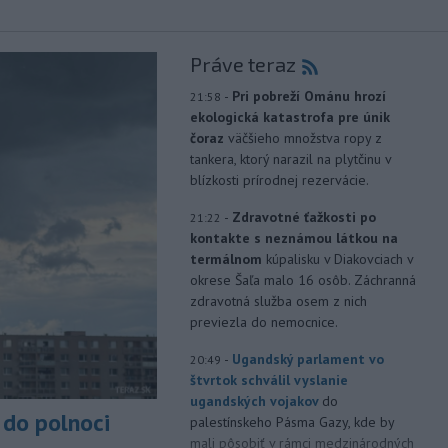
Práve teraz
-
Pri pobreží Ománu hrozí
21:58
ekologická katastrofa pre únik
čoraz
väčšieho množstva ropy z
tankera, ktorý narazil na plytčinu v
blízkosti prírodnej rezervácie.
-
Zdravotné ťažkosti po
21:22
kontakte s neznámou látkou na
termálnom
kúpalisku v Diakovciach v
okrese Šaľa malo 16 osôb. Záchranná
zdravotná služba osem z nich
previezla do nemocnice.
-
Ugandský parlament vo
20:49
štvrtok schválil vyslanie
ugandských vojakov
do
do polnoci
palestínskeho Pásma Gazy, kde by
mali pôsobiť v rámci medzinárodných