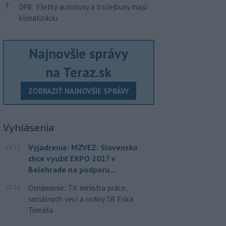
7
DPB: Všetky autobusy a trolejbusy majú
klimatizáciu
Najnovšie správy
na Teraz.sk
ZOBRAZIŤ NAJNOVŠIE SPRÁVY
Vyhlásenia
Vyjadrenie: MZVEZ: Slovensko
18:12
chce využiť EXPO 2027 v
Belehrade na podporu...
12:26
Oznámenie: TK ministra práce,
sociálnych vecí a rodiny SR Erika
Tomáša