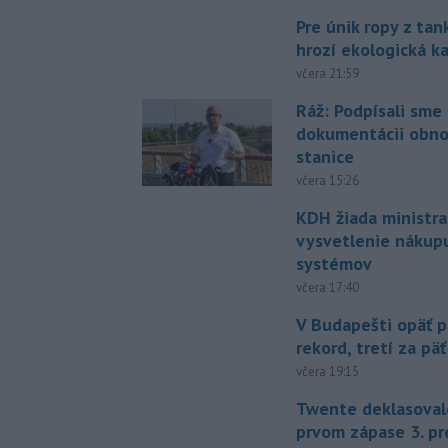
Pre únik ropy z ta
hrozí ekologická k
včera 21:59
Ráž: Podpísali sme
dokumentácii obno
stanice
včera 15:26
KDH žiada ministra
vysvetlenie nákup
systémov
včera 17:40
V Budapešti opäť p
rekord, tretí za pä
včera 19:15
Twente deklasoval
prvom zápase 3. pr