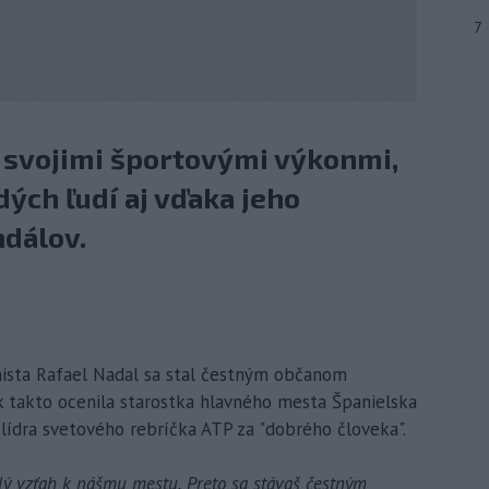
7
n svojimi športovými výkonmi,
dých ľudí aj vďaka jeho
dálov.
enista Rafael Nadal sa stal čestným občanom
k takto ocenila starostka hlavného mesta Španielska
lídra svetového rebríčka ATP za "dobrého človeka".
elý vzťah k nášmu mestu. Preto sa stávaš čestným