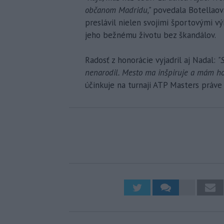
občanom Madridu,"
povedala Botellaová
preslávil nielen svojimi športovými v
jeho bežnému životu bez škandálov.
Radosť z honorácie vyjadril aj Nadal:
"
nenarodil. Mesto ma inšpiruje a mám ho
účinkuje na turnaji ATP Masters práve