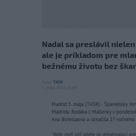
Nadal sa preslávil niele
ale je príkladom pre mla
bežnému životu bez škan
Autor
TASR
5. mája 2014 21:49
Madrid 5. mája (TASR) - Španielsky t
Madridu. Rodáka z Mallorky v pondelo
Ana Botellaová a označila 27-ročného 
"Rafa, máš náš obdiv za dlhotrvajúci vr