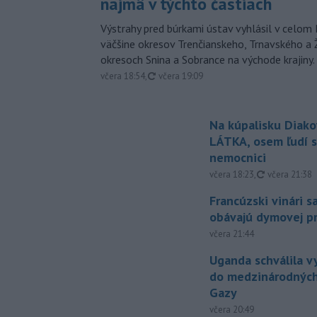
najmä v týchto častiach
Výstrahy pred búrkami ústav vyhlásil v celom 
väčšine okresov Trenčianskeho, Trnavského a Ž
okresoch Snina a Sobrance na východe krajiny.
aktualizované
včera 18:54
,
včera 19:09
Na kúpalisku Diak
LÁTKA, osem ľudí s
nemocnici
aktualizovan
včera 18:23
,
včera 21:38
Francúzski vinári s
obávajú dymovej pr
včera 21:44
Uganda schválila v
do medzinárodných
Gazy
včera 20:49