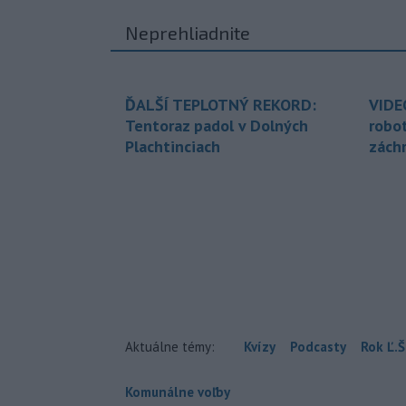
Neprehliadnite
ĎALŠÍ TEPLOTNÝ REKORD:
VIDE
Tentoraz padol v Dolných
robo
Plachtinciach
zách
Aktuálne témy:
Kvízy
Podcasty
Rok Ľ.Š
Komunálne voľby