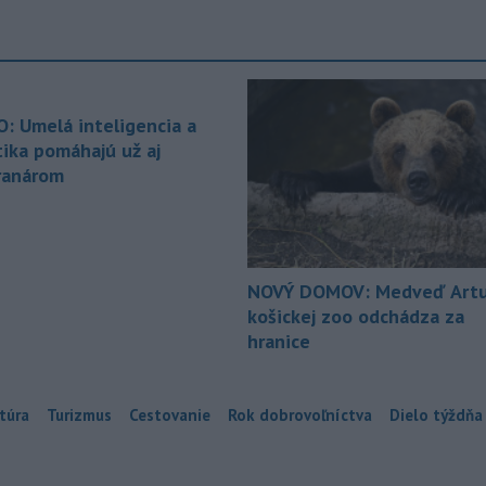
O: Umelá inteligencia a
tika pomáhajú už aj
ranárom
NOVÝ DOMOV: Medveď Artu
košickej zoo odchádza za
hranice
túra
Turizmus
Cestovanie
Rok dobrovoľníctva
Dielo týždňa