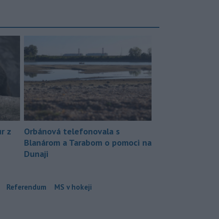
r z
Orbánová telefonovala s
Blanárom a Tarabom o pomoci na
Dunaji
Referendum
MS v hokeji