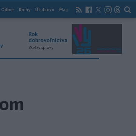
 Odber
Knihy
Útulkovo
Magazín
News Now
Archív
TASR
Rok
dobrovoľníctva
ky
Všetky správy
nom