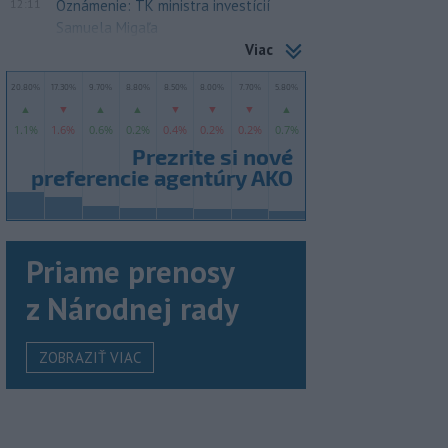
12:11
Oznámenie: TK ministra investícií
Samuela Migaľa
Viac
Priame prenosy
z Národnej rady
ZOBRAZIŤ VIAC