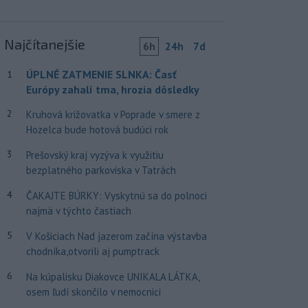
Najčítanejšie
6h
24h
7d
ÚPLNÉ ZATMENIE SLNKA: Časť
1
Európy zahalí tma, hrozia dôsledky
2
Kruhová križovatka v Poprade v smere z
Hozelca bude hotová budúci rok
3
Prešovský kraj vyzýva k využitiu
bezplatného parkoviska v Tatrách
4
ČAKAJTE BÚRKY: Vyskytnú sa do polnoci
najmä v týchto častiach
5
V Košiciach Nad jazerom začína výstavba
chodníka,otvorili aj pumptrack
6
Na kúpalisku Diakovce UNIKALA LÁTKA,
osem ľudí skončilo v nemocnici