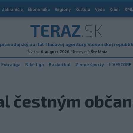
Zahraničie
Ekonomika
Regióny
Kultúra
Veda
Krimi
XML
TERAZ
.SK
pravodajský portál Tlačovej agentúry Slovenskej republi
Štvrtok
6. august 2026
Meniny má
Štefánia
 Extraliga
Niké liga
Basketbal
Zimné športy
LIVESCORE
tal čestným obča