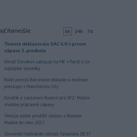
ajčítanejšie
6h
24h
7d
Twente deklasovalo DAC 6:0 v prvom
zápase 3. predkola
Deväť Slovákov zabojuje na ME v Paríži o čo
najlepšie výsledky
Rodri povolil Barcelone diskusie o možnom
prestupe z Manchestru City
Kováčik o zastavení financií pre SFZ: Možno
zrušíme prípravné zápasy
Vinicius Junior predĺžil zmluvu s Realom
Madrid do roku 2032
Slovenskí hádzanári zdolali Taliansko 38:37