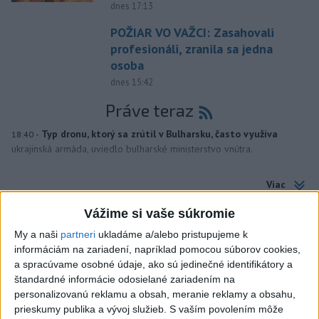
dnes 17:13
POŽIAR VO VAŽCI: Zasahovali
profesionáli, zranila sa jedna
osoba
dnes 15:42
Práve teraz
-
Typ dronu, ktorý sa zrútil v Bulharsku, často využíva
18:40
ukrajinská armáda, uviedlo bulharské ministerstvo vnútra.
Viac
Videá a prenosy TASR TV
Vážime si vaše súkromie
Deväť Slovákov zabojuje na ME v Paríži
My a naši
partneri
ukladáme a/alebo pristupujeme k
o čo najlepšie výsledky
informáciám na zariadení, napríklad pomocou súborov cookies,
a spracúvame osobné údaje, ako sú jedinečné identifikátory a
štandardné informácie odosielané zariadením na
Viac
personalizovanú reklamu a obsah, meranie reklamy a obsahu,
Najčítanejšie
prieskumy publika a vývoj služieb.
S vaším povolením môže