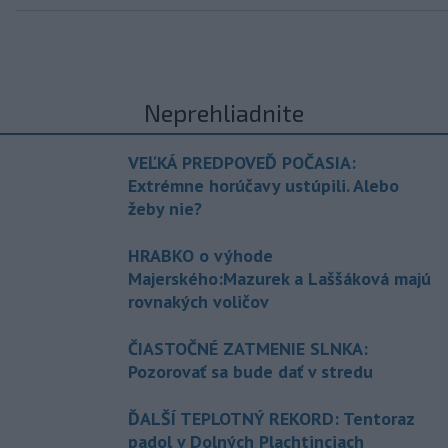
Neprehliadnite
VEĽKÁ PREDPOVEĎ POČASIA:
Extrémne horúčavy ustúpili. Alebo
žeby nie?
HRABKO o výhode
Majerského:Mazurek a Laššáková majú
rovnakých voličov
ČIASTOČNÉ ZATMENIE SLNKA:
Pozorovať sa bude dať v stredu
ĎALŠÍ TEPLOTNÝ REKORD: Tentoraz
padol v Dolných Plachtinciach