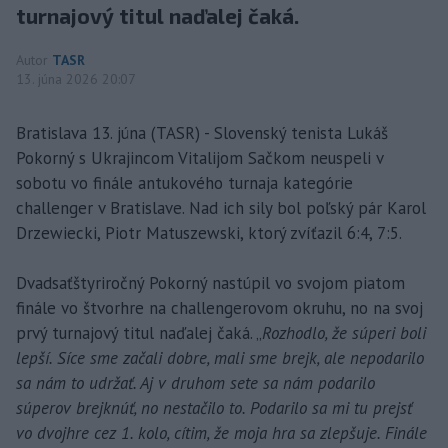
turnajový titul naďalej čaká.
Autor
TASR
13. júna 2026 20:07
Bratislava 13. júna (TASR) - Slovenský tenista Lukáš
Pokorný s Ukrajincom Vitalijom Sačkom neuspeli v
sobotu vo finále antukového turnaja kategórie
challenger v Bratislave. Nad ich sily bol poľský pár Karol
Drzewiecki, Piotr Matuszewski, ktorý zvíťazil 6:4, 7:5.
Dvadsaťštyriročný Pokorný nastúpil vo svojom piatom
finále vo štvorhre na challengerovom okruhu, no na svoj
prvý turnajový titul naďalej čaká. „
Rozhodlo, že súperi boli
lepší. Síce sme začali dobre, mali sme brejk, ale nepodarilo
sa nám to udržať. Aj v druhom sete sa nám podarilo
súperov brejknúť, no nestačilo to. Podarilo sa mi tu prejsť
vo dvojhre cez 1. kolo, cítim, že moja hra sa zlepšuje. Finále