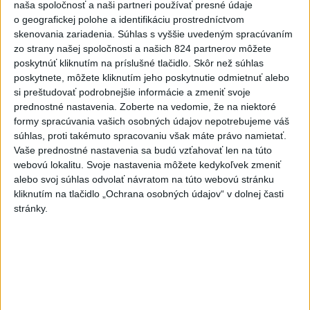
naša spoločnosť a naši partneri používať presné údaje
6h
24h
7d
o geografickej polohe a identifikáciu prostredníctvom
skenovania zariadenia. Súhlas s vyššie uvedeným spracúvaním
Do Bulharska vnikol dron a vybuchol v
1
zo strany našej spoločnosti a našich 824 partnerov môžete
poskytnúť kliknutím na príslušné tlačidlo. Skôr než súhlas
blízkosti hraníc s Rumunskom
poskytnete, môžete kliknutím jeho poskytnutie odmietnuť alebo
si preštudovať podrobnejšie informácie a zmeniť svoje
2
ČIASTOČNÉ ZATMENIE SLNKA: Pozorovať sa bude dať v
prednostné nastavenia.
Zoberte na vedomie, že na niektoré
stredu
formy spracúvania vašich osobných údajov nepotrebujeme váš
súhlas, proti takémuto spracovaniu však máte právo namietať.
3
Prehliadka Smoleníc predstaví hradisko, zámok i prírodu
Vaše prednostné nastavenia sa budú vzťahovať len na túto
Malých Karpát
webovú lokalitu. Svoje nastavenia môžete kedykoľvek zmeniť
alebo svoj súhlas odvolať návratom na túto webovú stránku
4
Na Kamzíku v Bratislave v sobotu otvoria nové Šantisko
kliknutím na tlačidlo „Ochrana osobných údajov“ v dolnej časti
pre deti
stránky.
5
V blízkosti Vojenského technického a skúšobného ústavu
Záhorie HORÍ
6
V časti Košice-Krásna otvorili park pomenovaný po
kňazovi Semivanovi