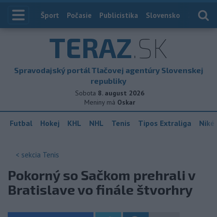
Index
Šport
Počasie
Publicistika
Slovensko
Zahranič
TERAZ
.SK
Spravodajský portál Tlačovej agentúry Slovenskej
republiky
Sobota
8. august 2026
Meniny má
Oskar
Futbal
Hokej
KHL
NHL
Tenis
Tipos Extraliga
Niké 
< sekcia
Tenis
Pokorný so Sačkom prehrali v
Bratislave vo finále štvorhry