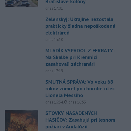
Bratislave kolóny
dnes 17:01
Zelenskyj: Ukrajine nezostala
prakticky žiadna nepoškodená
elektráreň
dnes 15:18
MLADÍK VYPADOL Z FERRATY:
Na Skalke pri Kremnici
zasahovali záchranári
dnes 17:19
SMUTNÁ SPRÁVA: Vo veku 68
rokov zomrel po chorobe otec
Lionela Messiho
aktualizované
dnes 15:34
,
dnes 16:53
STOVKY NASADENÝCH
HASIČOV: Zasahujú pri lesnom
požiari v Andalúzii