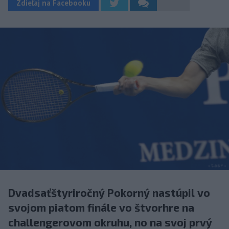
Zdieľaj na Facebooku
Dvadsaťštyriročný Pokorný nastúpil vo
svojom piatom finále vo štvorhre na
challengerovom okruhu, no na svoj prvý