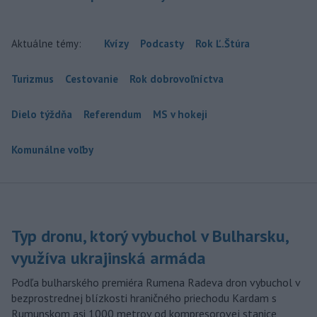
Aktuálne témy:
Kvízy
Podcasty
Rok Ľ.Štúra
Turizmus
Cestovanie
Rok dobrovoľníctva
Dielo týždňa
Referendum
MS v hokeji
Komunálne voľby
Typ dronu, ktorý vybuchol v Bulharsku,
využíva ukrajinská armáda
Podľa bulharského premiéra Rumena Radeva dron vybuchol v
bezprostrednej blízkosti hraničného priechodu Kardam s
Rumunskom asi 1000 metrov od kompresorovej stanice