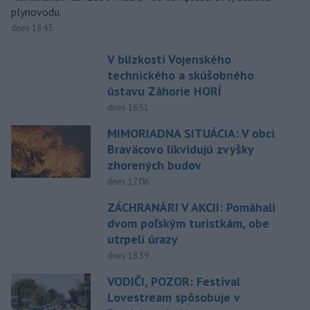
plynovodu.
dnes 18:43
V blízkosti Vojenského
technického a skúšobného
ústavu Záhorie HORÍ
dnes 16:51
MIMORIADNA SITUÁCIA: V obci
Braväcovo likvidujú zvyšky
zhorených budov
dnes 17:06
ZÁCHRANÁRI V AKCII: Pomáhali
dvom poľským turistkám, obe
utrpeli úrazy
dnes 18:39
VODIČI, POZOR: Festival
Lovestream spôsobuje v