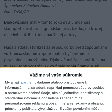
Španielovi Rafaelovi Nadalovi.
Foto: TASR/AP
Djokovič
bude mať v tomto roku ďalšiu možnosť
skompletizovať svoju grandslamovú zbierku, do ktorej
mu chýba už iba titul z parížskej antuky.
Nadala zdolal štyrikrát za sebou, čo by pred zápoleniami
vo francúzskej metropole mohlo byť pre neho
psychologickou výhodou. Djokovič má šancu vrátiť sa na
mužský tenisový trón, ak vo finále zdolá Španiela, ak
postúpi do semifinále a Nadal neuspeje v záverečnom
Vážime si vaše súkromie
súboji o titul alebo ak sa jeho rival nedostane medzi
My a naši
partneri
ukladáme a/alebo pristupujeme k
elitné kvarteto.
informáciám na zariadení, napríklad pomocou súborov cookies,
a spracúvame osobné údaje, ako sú jedinečné identifikátory a
"Do Paríža som prišiel povzbudený finálovým triumfom nad
štandardné informácie odosielané zariadením na
Rafom z Ríma, dodalo mi to veľa sebavedomia. Som veľmi
personalizovanú reklamu a obsah, meranie reklamy a obsahu,
prieskumy publika a vývoj služieb.
S vaším povolením môže
spokojný s mojou hrou a verím, že mi forma vydrží aj na