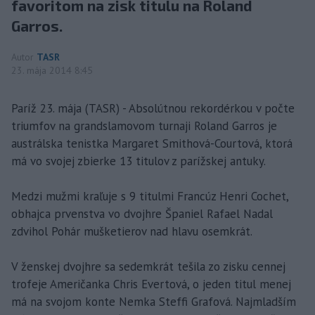
favoritom na zisk titulu na Roland
Garros.
Autor
TASR
23. mája 2014 8:45
Paríž 23. mája (TASR) - Absolútnou rekordérkou v počte
triumfov na grandslamovom turnaji Roland Garros je
austrálska tenistka Margaret Smithová-Courtová, ktorá
má vo svojej zbierke 13 titulov z parížskej antuky.
Medzi mužmi kraľuje s 9 titulmi Francúz Henri Cochet,
obhajca prvenstva vo dvojhre Španiel Rafael Nadal
zdvihol Pohár mušketierov nad hlavu osemkrát.
V ženskej dvojhre sa sedemkrát tešila zo zisku cennej
trofeje Američanka Chris Evertová, o jeden titul menej
má na svojom konte Nemka Steffi Grafová. Najmladším