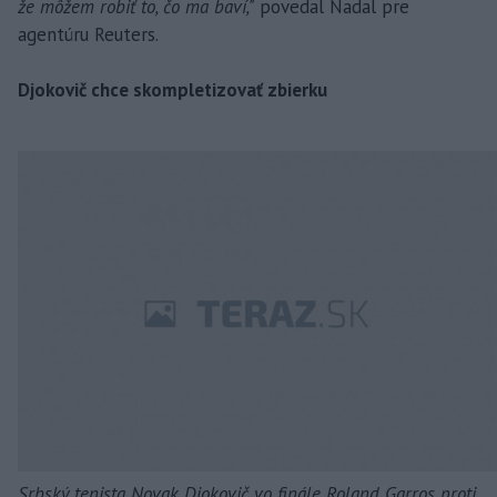
že môžem robiť to, čo ma baví,"
povedal Nadal pre
agentúru Reuters.
Djokovič chce skompletizovať zbierku
Srbský tenista Novak Djokovič vo finále Roland Garros proti