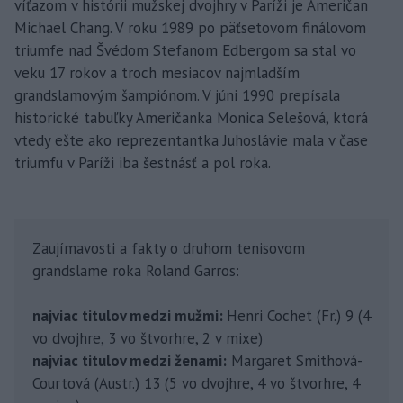
víťazom v histórii mužskej dvojhry v Paríži je Američan
Michael Chang. V roku 1989 po päťsetovom finálovom
triumfe nad Švédom Stefanom Edbergom sa stal vo
veku 17 rokov a troch mesiacov najmladším
grandslamovým šampiónom. V júni 1990 prepísala
historické tabuľky Američanka Monica Selešová, ktorá
vtedy ešte ako reprezentantka Juhoslávie mala v čase
triumfu v Paríži iba šestnásť a pol roka.
Zaujímavosti a fakty o druhom tenisovom
grandslame roka Roland Garros:
najviac titulov medzi mužmi:
Henri Cochet (Fr.) 9 (4
vo dvojhre, 3 vo štvorhre, 2 v mixe)
najviac titulov medzi ženami:
Margaret Smithová-
Courtová (Austr.) 13 (5 vo dvojhre, 4 vo štvorhre, 4