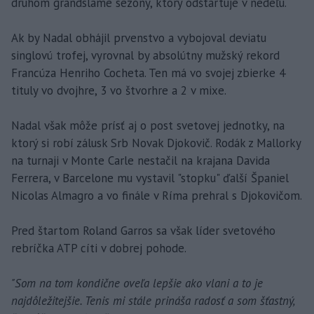
druhom grandslame sezóny, ktorý odštartuje v nedeľu.
Ak by Nadal obhájil prvenstvo a vybojoval deviatu
singlovú trofej, vyrovnal by absolútny mužský rekord
Francúza Henriho Cocheta. Ten má vo svojej zbierke 4
tituly vo dvojhre, 3 vo štvorhre a 2 v mixe.
Nadal však môže prísť aj o post svetovej jednotky, na
ktorý si robí zálusk Srb Novak Djokovič. Rodák z Mallorky
na turnaji v Monte Carle nestačil na krajana Davida
Ferrera, v Barcelone mu vystavil "stopku" ďalší Španiel
Nicolas Almagro a vo finále v Ríma prehral s Djokovičom.
Pred štartom Roland Garros sa však líder svetového
rebríčka ATP cíti v dobrej pohode.
"Som na tom kondične oveľa lepšie ako vlani a to je
najdôležitejšie. Tenis mi stále prináša radosť a som šťastný,