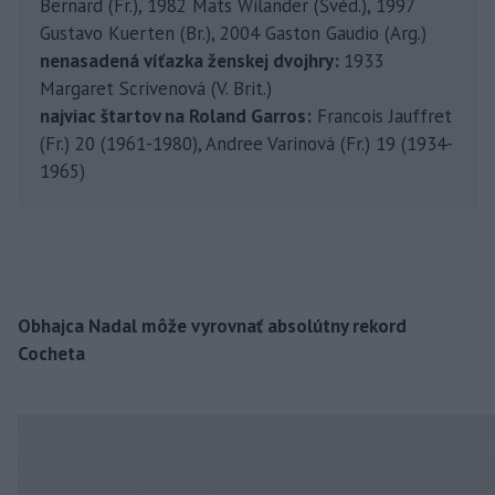
Bernard (Fr.), 1982 Mats Wilander (Švéd.), 1997
Gustavo Kuerten (Br.), 2004 Gaston Gaudio (Arg.)
nenasadená víťazka ženskej dvojhry:
1933
Margaret Scrivenová (V. Brit.)
najviac štartov na Roland Garros:
Francois Jauffret
(Fr.) 20 (1961-1980), Andree Varinová (Fr.) 19 (1934-
1965)
Obhajca Nadal môže vyrovnať absolútny rekord
Cocheta