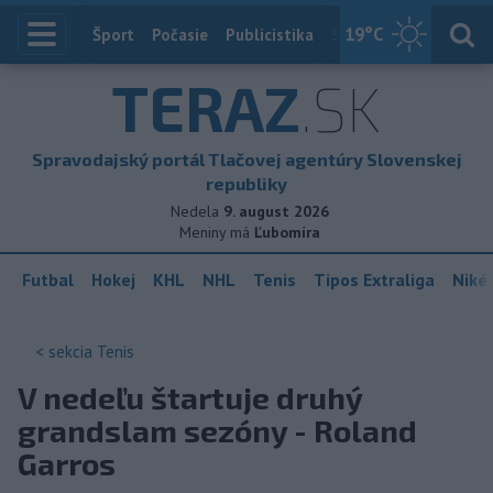
19
°C
Index
Šport
Počasie
Publicistika
Slovensko
Zahranič
TERAZ
.SK
Spravodajský portál Tlačovej agentúry Slovenskej
republiky
Nedela
9. august 2026
Meniny má
Ľubomíra
Futbal
Hokej
KHL
NHL
Tenis
Tipos Extraliga
Niké 
< sekcia
Tenis
V nedeľu štartuje druhý
grandslam sezóny - Roland
Garros