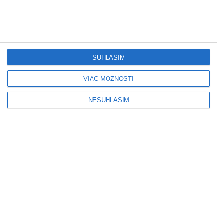
Deväť Slovákov zabojuje na ME v Paríži
o čo najlepšie výsledky
SÚHLASÍM
Viac
Najčítanejšie
VIAC MOŽNOSTÍ
6h
24h
7d
NESÚHLASÍM
DRÁMA V PARLAMENTE: Poslankyňa
1
hádzala do premiéra vajíčka
2
VEĽKÁ PREDPOVEĎ POČASIA: Extrémne horúčavy
ustúpili. Alebo žeby nie?
3
SMRŤ V HORÁCH: V Západných Tatrách zomrel 76-ročný
turista
4
Prešov remizoval v domácom dueli 3. kola s Liptovským