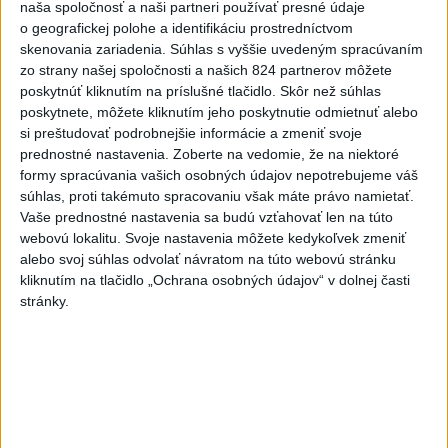
naša spoločnosť a naši partneri používať presné údaje
Roland Garros,"
nechal sa počuť "Nole".
o geografickej polohe a identifikáciu prostredníctvom
skenovania zariadenia. Súhlas s vyššie uvedeným spracúvaním
zo strany našej spoločnosti a našich 824 partnerov môžete
K favoritom budú patriť aj Švajčiari Roger Federer so
poskytnúť kliknutím na príslušné tlačidlo. Skôr než súhlas
poskytnete, môžete kliknutím jeho poskytnutie odmietnuť alebo
Stanom Wawrinkom
si preštudovať podrobnejšie informácie a zmeniť svoje
prednostné nastavenia.
Zoberte na vedomie, že na niektoré
Federerovi sa začiatkom mája narodili ďalšie dvojičky. Už
formy spracúvania vašich osobných údajov nepotrebujeme váš
týždeň po tom, ako jeho manželka Miroslava
súhlas, proti takémuto spracovaniu však máte právo namietať.
Vavrinecová priviedla na svet chlapcov Lea a Lennyho, sa
Vaše prednostné nastavenia sa budú vzťahovať len na túto
však grandslamový rekordér vrátil do turnajového
webovú lokalitu. Svoje nastavenia môžete kedykoľvek zmeniť
alebo svoj súhlas odvolať návratom na túto webovú stránku
kolotoča. V roku 2009 dokázal prelomiť parížsku
kliknutím na tlačidlo „Ochrana osobných údajov“ v dolnej časti
hegemóniu Nadala, Španiela vtedy v osemfinále vyradil
stránky.
Švéd Robin Söderling. Prekvapiť by mohol finalista
turnaja v Madride Japonec Kei Nišikori, ktorého trénuje
najmladší mužský šampión v histórii Roland Garros
Američan Michael Chang.