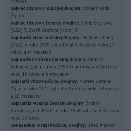
v mixe)
najviac titulov v mužskej dvojhre:
Rafael Nadal
(Šp.) 8
najviac titulov v ženskej dvojhre:
Chris Evertová
(USA) 7, Steffi Grafová (Nem.) 6
najmladší víťaz mužskej dvojhry:
Michael Chang
(USA), v roku 1989 triumfoval v Paríži vo veku 17
rokov a tri mesiace
najmladšia víťazka ženskej dvojhry:
Monica
Selešová (Juh.), v roku 1990 triumfovala v Paríži vo
veku 16 rokov a 6 mesiacov
najstarší víťaz mužskej dvojhry:
Andres Gimeno
(Šp.) - v roku 1972 vyhral v Paríži vo veku 34 rokov
a 10 mesiacov
najstaršia víťazka ženskej dvojhry:
Zsuzsa
Kormoczyová (Maď.), v roku 1958 vyhrala v Paríži vo
veku 33 rokov
nenasadení víťazi mužskej dvojhry:
1946 Marcel