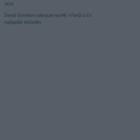
otca
Deväť Slovákov zabojuje na ME v Paríži o čo
najlepšie výsledky