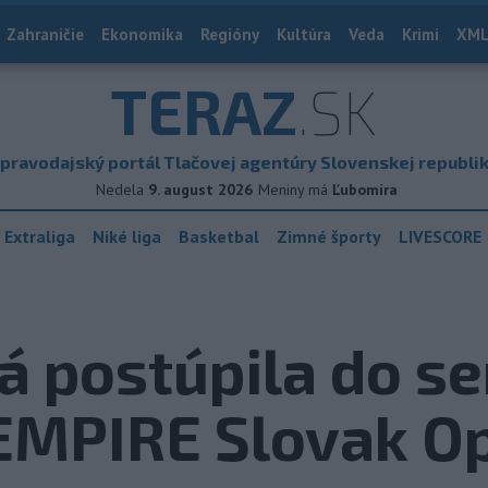
Zahraničie
Ekonomika
Regióny
Kultúra
Veda
Krimi
XML
TERAZ
.SK
pravodajský portál Tlačovej agentúry Slovenskej republi
Nedela
9. august 2026
Meniny má
Ľubomíra
 Extraliga
Niké liga
Basketbal
Zimné športy
LIVESCORE
 postúpila do se
 EMPIRE Slovak O