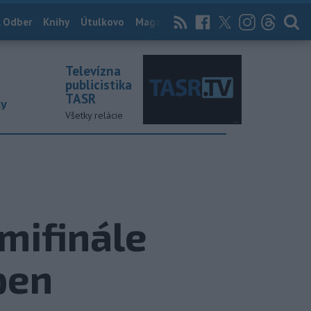
 Odber
Knihy
Útulkovo
Magazín
News Now
Archív
TASR
Televízna
publicistika
TASR
ky
Všetky relácie
mifinále
pen