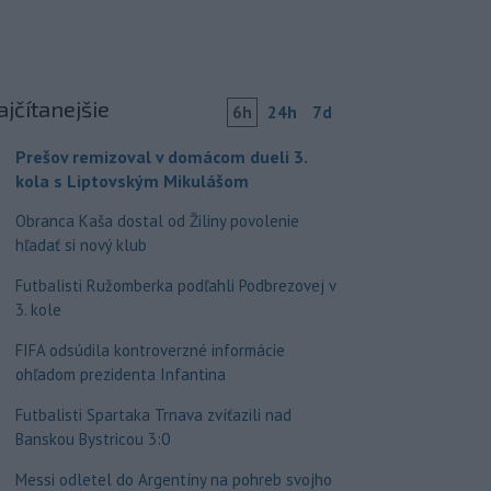
ajčítanejšie
6h
24h
7d
Prešov remizoval v domácom dueli 3.
kola s Liptovským Mikulášom
Obranca Kaša dostal od Žiliny povolenie
hľadať si nový klub
Futbalisti Ružomberka podľahli Podbrezovej v
3. kole
FIFA odsúdila kontroverzné informácie
ohľadom prezidenta Infantina
Futbalisti Spartaka Trnava zvíťazili nad
Banskou Bystricou 3:0
Messi odletel do Argentíny na pohreb svojho