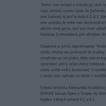
"Dobre som behala a vracala jej silné l
slajz, niekedy vysokú loptu do forhendu
sme bojovali, aj keď to bolo 6:3, 6:1. 
som ukázala, že mám viac skúseností a t
otočila vývoj gemu, keď ona mala výhod
Karolína Schmiedlová pre oficiálnu str
Siniaková ju príliš neprekvapila.
"Hrala
rýchle. Možno ma prekvapili tie kraťasy, 
nevyhrala asi ani jeden. Vždy som to tra
vyrovnané údery, veľmi dobrý bekhend, d
sebou určite veľkú budúcnosť."
V semifi
v tomto roku vyhrala na harde v kvalifik
Srbská tenistka Aleksandra Kruničová s
EMPIRE Slovak Open v Trnave. Vo štvrť
hladko v dvoch setoch 6:2 a 6:1.