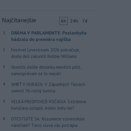
Najčítanejšie
6h
24h
7d
DRÁMA V PARLAMENTE: Poslankyňa
1
hádzala do premiéra vajíčka
2
Festival Lovestream 2026 pokračuje,
druhý deň zakončil Robbie Williams
3
Skončili ďalšie desiatky menších pôšt,
samosprávam sa to nepáči
4
SMRŤ V HORÁCH: V Západných Tatrách
zomrel 76-ročný turista
5
VEĽKÁ PREDPOVEĎ POČASIA: Extrémne
horúčavy ustúpili. Alebo žeby nie?
6
OTESTUJTE SA: Rozumiete slovenským
nárečiam? Tieto slová vás potrápia