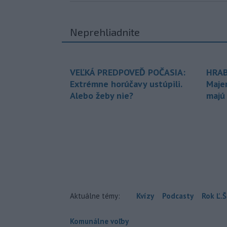
Neprehliadnite
VEĽKÁ PREDPOVEĎ POČASIA:
HRAB
Extrémne horúčavy ustúpili.
Maje
Alebo žeby nie?
majú
Aktuálne témy:
Kvízy
Podcasty
Rok Ľ.Š
Komunálne voľby