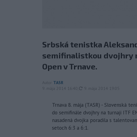
Srbská tenistka Aleksand
semifinalistkou dvojhry 
Open v Trnave.
Autor
TASR
aktualizované
9. mája 2014 16:40
,
9. mája 2014 19:05
Trnava 8. mája (TASR) - Slovenská ten
do semifinále dvojhry na turnaji ITF E
nasadená dvojka poradila s talentova
setoch 6:3 a 6:1.