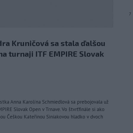
7
ra Kruničová sa stala ďalšou
na turnaji ITF EMPIRE Slovak
istka Anna Karolína Schmiedlová sa prebojovala už
MPIRE Slovak Open v Trnave. Vo štvrťfinále si ako
nou Češkou Kateřinou Siniakovou hladko v dvoch