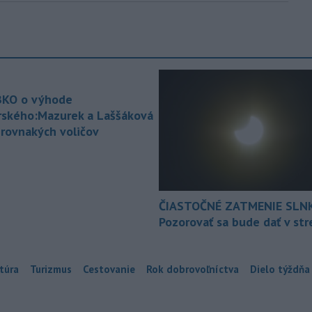
KO o výhode
rského:Mazurek a Laššáková
 rovnakých voličov
ČIASTOČNÉ ZATMENIE SLN
Pozorovať sa bude dať v st
túra
Turizmus
Cestovanie
Rok dobrovoľníctva
Dielo týždňa