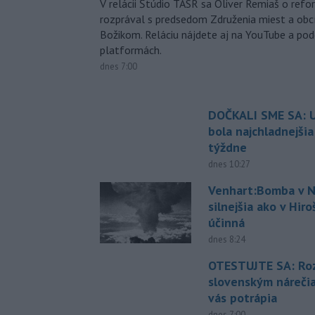
V relácii Štúdio TASR sa Oliver Remiaš o ref
rozprával s predsedom Združenia miest a ob
Božikom. Reláciu nájdete aj na YouTube a po
platformách.
dnes 7:00
DOČKALI SME SA: U
bola najchladnejši
týždne
dnes 10:27
Venhart:Bomba v N
silnejšia ako v Hir
účinná
dnes 8:24
OTESTUJTE SA: Ro
slovenským náreči
vás potrápia
dnes 7:00