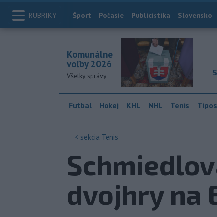
RUBRIKY
Index
Šport
Počasie
Publicistika
Slovensko
Komunálne
voľby 2026
S
Všetky správy
Futbal
Hokej
KHL
NHL
Tenis
Tipos
< sekcia
Tenis
Schmiedlová
dvojhry na