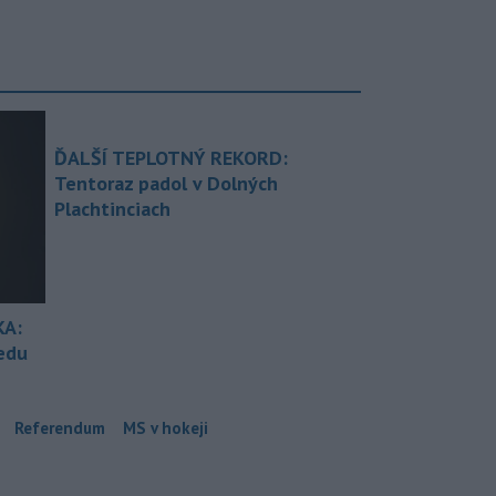
ĎALŠÍ TEPLOTNÝ REKORD:
Tentoraz padol v Dolných
Plachtinciach
KA:
redu
Referendum
MS v hokeji