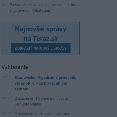
7
Prešov remizoval v domácom dueli 3. kola
s Liptovským Mikulášom
Najnovšie správy
na Teraz.sk
ZOBRAZIŤ NAJNOVŠIE SPRÁVY
Vyhlásenia
Stanovisko: Vyjadrenie predsedu
21:21
vlády SR R. Fica k aktuálnym
témam
17:32
Oznámenie: TK ministra investícií
Samuela Migaľa
17:17
Oznámenie: Kurikurálna reforma -