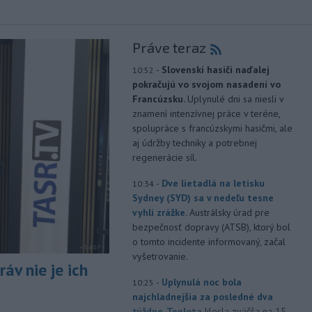
Práve teraz
-
Slovenskí hasiči naďalej
10:52
pokračujú vo svojom nasadení vo
Francúzsku.
Uplynulé dni sa niesli v
znamení intenzívnej práce v teréne,
spolupráce s francúzskymi hasičmi, ale
aj údržby techniky a potrebnej
regenerácie síl.
-
Dve lietadlá na letisku
10:34
Sydney (SYD) sa v nedeľu tesne
vyhli zrážke.
Austrálsky úrad pre
bezpečnosť dopravy (ATSB), ktorý bol
o tomto incidente informovaný, začal
vyšetrovanie.
áv nie je ich
-
Uplynulá noc bola
10:25
najchladnejšia za posledné dva
týždne. Teplota
klesla zväčša na 15