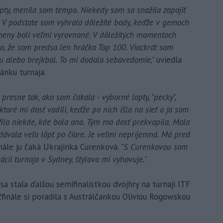
opty, menila som tempo. Niekedy som sa snažila zapojiť
. V podstate som vyhrala dôležité body, keďže v gemoch
Výmeny boli veľmi vyrovnané. V dôležitých momentoch
o, že som predsa len hráčka Top 100. Viackrát som
u alebo brejkbal. To mi dodalo sebavedomie,"
uviedla
ánku turnaja.
 presne tak, ako som čakala - výborné lopty, "pecky",
ktoré mi dosť vadili, keďže po nich išla na sieť a ja som
fila niekde, kde bola ona. Tým ma dosť prekvapila. Mala
ávala veľa lôpt po čiare. Je veľmi nepríjemná. Má pred
nále ju čaká Ukrajinka Curenková.
"S Curenkovou som
ácii turnaja v Sydney, štýlovo mi vyhovuje."
a stala ďalšou semifinalistkou dvojhry na turnaji ITF
finále si poradila s Austrálčankou Oliviou Rogowskou