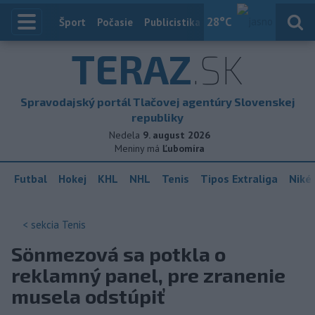
28
°C
Index
Šport
Počasie
Publicistika
Slovensko
Zahranič
TERAZ
.SK
Spravodajský portál Tlačovej agentúry Slovenskej
republiky
Nedela
9. august 2026
Meniny má
Ľubomíra
Futbal
Hokej
KHL
NHL
Tenis
Tipos Extraliga
Niké 
< sekcia
Tenis
Sönmezová sa potkla o
reklamný panel, pre zranenie
musela odstúpiť