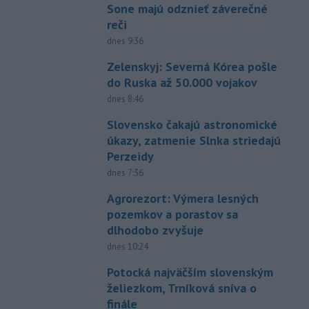
Sone majú odznieť záverečné
reči
dnes 9:36
Zelenskyj: Severná Kórea pošle
do Ruska až 50.000 vojakov
dnes 8:46
Slovensko čakajú astronomické
úkazy, zatmenie Slnka striedajú
Perzeidy
dnes 7:36
Agrorezort: Výmera lesných
pozemkov a porastov sa
dlhodobo zvyšuje
dnes 10:24
Potocká najväčším slovenským
želiezkom, Trníková sníva o
finále