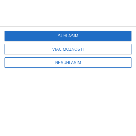
....
SÚHLASÍM
VIAC MOŽNOSTÍ
NESÚHLASÍM
....