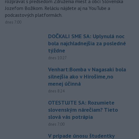
rozprával s predsedom Združenia miest a obcí Slovenska
Jozefom Božikom. Reláciu nájdete aj na YouTube a
podcastových platformách.
dnes 7:00
DOČKALI SME SA: Uplynulá noc
bola najchladnejšia za posledné
týždne
dnes 10:27
Venhart:Bomba v Nagasaki bola
silnejšia ako v Hirošime,no
menej účinná
dnes 8:24
OTESTUJTE SA: Rozumiete
slovenským nárečiam? Tieto
slová vás potrápia
dnes 7:00
V prípade únosu študentky