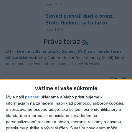
dnes 9:11
Slováci prehrali duel o bronz,
Štolc: Hodnotí sa to ťažko
dnes 10:18
Práve teraz
-
Dve lietadlá na letisku Sydney (SYD) sa v nedeľu tesne
10:34
vyhli zrážke.
Austrálsky úrad pre bezpečnosť dopravy (ATSB), ktorý
bol o tomto incidente informovaný, začal vyšetrovanie.
Viac
Videá a prenosy TASR TV
Vážime si vaše súkromie
Deväť Slovákov zabojuje na ME v Paríži
My a naši
partneri
ukladáme a/alebo pristupujeme k
informáciám na zariadení, napríklad pomocou súborov cookies,
o čo najlepšie výsledky
a spracúvame osobné údaje, ako sú jedinečné identifikátory a
štandardné informácie odosielané zariadením na
Viac
personalizovanú reklamu a obsah, meranie reklamy a obsahu,
Najčítanejšie
prieskumy publika a vývoj služieb.
S vaším povolením môže