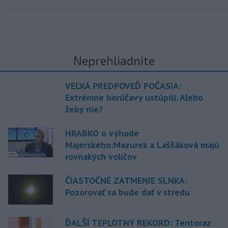
Neprehliadnite
VEĽKÁ PREDPOVEĎ POČASIA:
Extrémne horúčavy ustúpili. Alebo
žeby nie?
HRABKO o výhode
Majerského:Mazurek a Laššáková majú
rovnakých voličov
ČIASTOČNÉ ZATMENIE SLNKA:
Pozorovať sa bude dať v stredu
ĎALŠÍ TEPLOTNÝ REKORD: Tentoraz