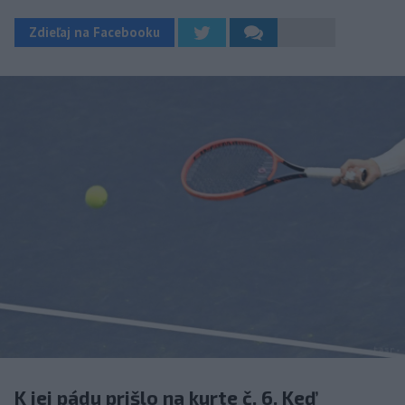
Zdieľaj na Facebooku
K jej pádu prišlo na kurte č. 6. Keď