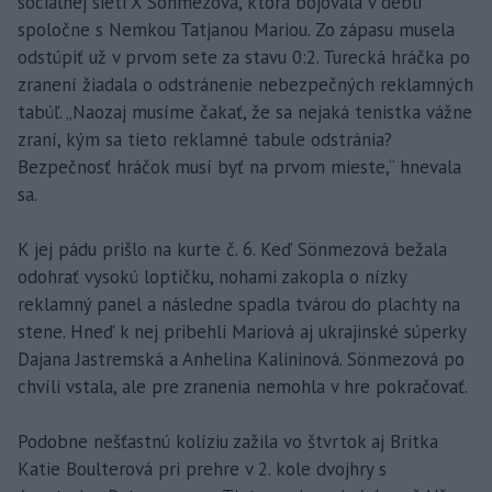
sociálnej sieti X Sönmezová, ktorá bojovala v debli
spoločne s Nemkou Tatjanou Mariou. Zo zápasu musela
odstúpiť už v prvom sete za stavu 0:2. Turecká hráčka po
zranení žiadala o odstránenie nebezpečných reklamných
tabúľ. „Naozaj musíme čakať, že sa nejaká tenistka vážne
zraní, kým sa tieto reklamné tabule odstránia?
Bezpečnosť hráčok musí byť na prvom mieste,“ hnevala
sa.
K jej pádu prišlo na kurte č. 6. Keď Sönmezová bežala
odohrať vysokú loptičku, nohami zakopla o nízky
reklamný panel a následne spadla tvárou do plachty na
stene. Hneď k nej pribehli Mariová aj ukrajinské súperky
Dajana Jastremská a Anhelina Kalininová. Sönmezová po
chvíli vstala, ale pre zranenia nemohla v hre pokračovať.
Podobne nešťastnú kolíziu zažila vo štvrtok aj Britka
Katie Boulterová pri prehre v 2. kole dvojhry s