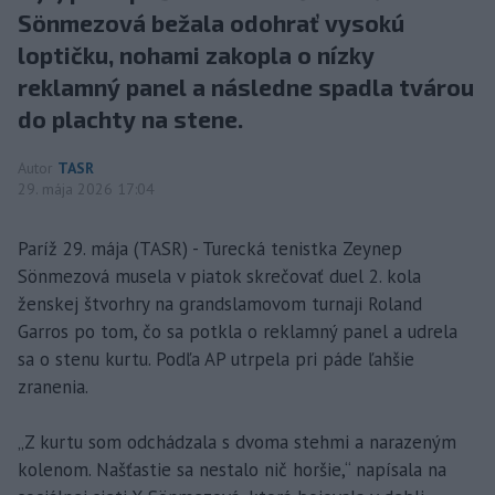
Sönmezová bežala odohrať vysokú
loptičku, nohami zakopla o nízky
reklamný panel a následne spadla tvárou
do plachty na stene.
Autor
TASR
29. mája 2026 17:04
Paríž 29. mája (TASR) - Turecká tenistka Zeynep
Sönmezová musela v piatok skrečovať duel 2. kola
ženskej štvorhry na grandslamovom turnaji Roland
Garros po tom, čo sa potkla o reklamný panel a udrela
sa o stenu kurtu. Podľa AP utrpela pri páde ľahšie
zranenia.
„Z kurtu som odchádzala s dvoma stehmi a narazeným
kolenom. Našťastie sa nestalo nič horšie,“ napísala na