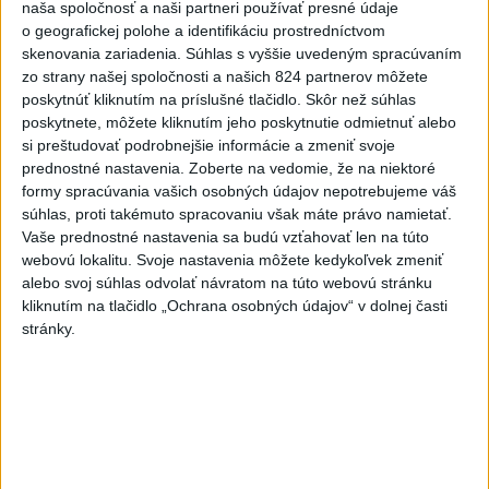
naša spoločnosť a naši partneri používať presné údaje
6h
24h
7d
o geografickej polohe a identifikáciu prostredníctvom
skenovania zariadenia. Súhlas s vyššie uvedeným spracúvaním
zo strany našej spoločnosti a našich 824 partnerov môžete
DRÁMA V PARLAMENTE: Poslankyňa
1
poskytnúť kliknutím na príslušné tlačidlo. Skôr než súhlas
hádzala do premiéra vajíčka
poskytnete, môžete kliknutím jeho poskytnutie odmietnuť alebo
si preštudovať podrobnejšie informácie a zmeniť svoje
2
Festival Lovestream 2026 pokračuje, druhý deň zakončil
prednostné nastavenia.
Zoberte na vedomie, že na niektoré
Robbie Williams
formy spracúvania vašich osobných údajov nepotrebujeme váš
súhlas, proti takémuto spracovaniu však máte právo namietať.
3
Skončili ďalšie desiatky menších pôšt, samosprávam sa
Vaše prednostné nastavenia sa budú vzťahovať len na túto
to nepáči
webovú lokalitu. Svoje nastavenia môžete kedykoľvek zmeniť
alebo svoj súhlas odvolať návratom na túto webovú stránku
4
SMRŤ V HORÁCH: V Západných Tatrách zomrel 76-ročný
kliknutím na tlačidlo „Ochrana osobných údajov“ v dolnej časti
turista
stránky.
5
VEĽKÁ PREDPOVEĎ POČASIA: Extrémne horúčavy
ustúpili. Alebo žeby nie?
6
Prešov remizoval v domácom dueli 3. kola s Liptovským
Mikulášom