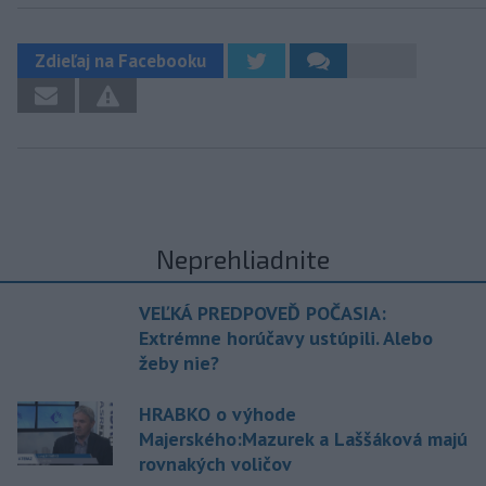
Zdieľaj na Facebooku
Neprehliadnite
VEĽKÁ PREDPOVEĎ POČASIA:
Extrémne horúčavy ustúpili. Alebo
žeby nie?
HRABKO o výhode
Majerského:Mazurek a Laššáková majú
rovnakých voličov