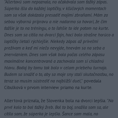
"Allertovú som nepoznala, no očakávala som ťažký zápas.
Súperka išla do každej loptičky, v kľúčových momentoch
som sa však dokázala presadiť mojimi zbraňami. Mám za
sebou výbornú prípravu a nie nadarmo sa hovorí, že čím
ťažšie je to na tréningu, o to ľahšie to ide potom na kurte.
Dnes som sa cítila na dvorci fajn, hoci bolo strašne horúco a
loptičky lietali rýchlejšie. Niekedy zápas až priveľmi
prežívam a keď mi niečo nevyjde, hnevám sa na seba a
znervózniem. Dnes som však bola počas celého zápasu
maximálne koncentrovaná a zachovala som si chladnú
hlavu. Bodaj by tomu tak bolo v celom priebehu turnaja.
Budem sa snažiť o to, aby sa moje sny stali skutočnosťou, no
teraz sa musím sústrediť na najbližší duel,"
povedala
Cibulková v prvom interview priamo na kurte.
Allertová priznala, že Slovenka bola na dvorci lepšia.
"Na
prvé kolo to bol ťažký žreb. Bol to boj, snažila som sa, ale
cítila som, že súperka je lepšia. Šance som mala, no