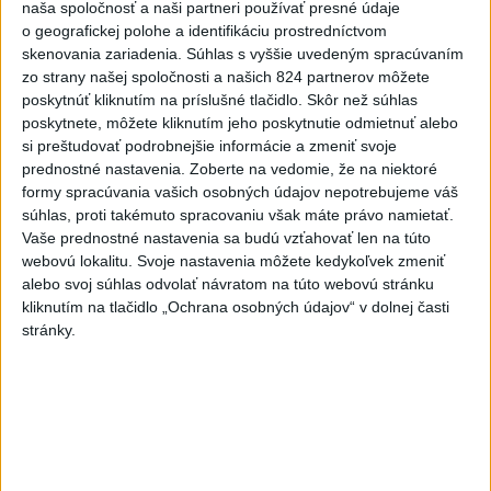
naša spoločnosť a naši partneri používať presné údaje
Lionela Messiho
o geografickej polohe a identifikáciu prostredníctvom
aktualizované
dnes 15:34
,
dnes 16:53
skenovania zariadenia. Súhlas s vyššie uvedeným spracúvaním
zo strany našej spoločnosti a našich 824 partnerov môžete
STOVKY NASADENÝCH
poskytnúť kliknutím na príslušné tlačidlo. Skôr než súhlas
HASIČOV: Zasahujú pri lesnom
poskytnete, môžete kliknutím jeho poskytnutie odmietnuť alebo
požiari v Andalúzii
si preštudovať podrobnejšie informácie a zmeniť svoje
dnes 17:13
prednostné nastavenia.
Zoberte na vedomie, že na niektoré
formy spracúvania vašich osobných údajov nepotrebujeme váš
POŽIAR VO VAŽCI: Zasahovali
súhlas, proti takémuto spracovaniu však máte právo namietať.
profesionáli, zranila sa jedna
Vaše prednostné nastavenia sa budú vzťahovať len na túto
osoba
webovú lokalitu. Svoje nastavenia môžete kedykoľvek zmeniť
dnes 15:42
alebo svoj súhlas odvolať návratom na túto webovú stránku
kliknutím na tlačidlo „Ochrana osobných údajov“ v dolnej časti
Práve teraz
stránky.
-
Na Skalke pri Kremnici pomáhali horskí záchranári v
17:17
sobotu
20-ročnému poľskému lezcovi, ktorý vypadol z ferratovej
cesty a poranil si obe kolená.
Viac
Videá a prenosy TASR TV