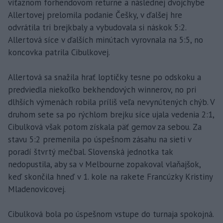
víťaznom forhendovom returne a následnej dvojchybe
Allertovej prelomila podanie Češky, v ďalšej hre
odvrátila tri brejkbaly a vybudovala si náskok 5:2.
Allertová síce v ďalších minútach vyrovnala na 5:5, no
koncovka patrila Cibulkovej.
Allertová sa snažila hrať loptičky tesne po odskoku a
predviedla niekoľko bekhendových winnerov, no pri
dlhších výmenách robila príliš veľa nevynútených chýb. V
druhom sete sa po rýchlom brejku síce ujala vedenia 2:1,
Cibulková však potom získala päť gemov za sebou. Za
stavu 5:2 premenila po úspešnom zásahu na sieti v
poradí štvrtý mečbal. Slovenská jednotka tak
nedopustila, aby sa v Melbourne zopakoval vlaňajšok,
keď skončila hneď v 1. kole na rakete Francúzky Kristiny
Mladenovicovej.
Cibulková bola po úspešnom vstupe do turnaja spokojná.