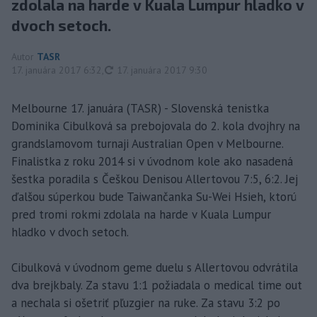
zdolala na harde v Kuala Lumpur hladko v
dvoch setoch.
Autor
TASR
aktualizované
17. januára 2017 6:32
,
17. januára 2017 9:30
Melbourne 17. januára (TASR) - Slovenská tenistka
Dominika Cibulková sa prebojovala do 2. kola dvojhry na
grandslamovom turnaji Australian Open v Melbourne.
Finalistka z roku 2014 si v úvodnom kole ako nasadená
šestka poradila s Češkou Denisou Allertovou 7:5, 6:2. Jej
ďalšou súperkou bude Taiwančanka Su-Wei Hsieh, ktorú
pred tromi rokmi zdolala na harde v Kuala Lumpur
hladko v dvoch setoch.
Cibulková v úvodnom geme duelu s Allertovou odvrátila
dva brejkbaly. Za stavu 1:1 požiadala o medical time out
a nechala si ošetriť pľuzgier na ruke. Za stavu 3:2 po