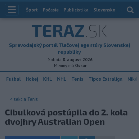
Index
Šport
Počasie
Publicistika
Slovensko
Zahranič
TERAZ
.SK
Spravodajský portál Tlačovej agentúry Slovenskej
republiky
Sobota
8. august 2026
Meniny má
Oskar
Futbal
Hokej
KHL
NHL
Tenis
Tipos Extraliga
Niké 
< sekcia
Tenis
Cibulková postúpila do 2. kola
dvojhry Australian Open