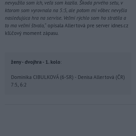
nevyužila som ich, veľa som kazila. Škoda prvého setu, v
ktorom som vyrovnala na 5:5, ale potom mi vôbec nevyšla
nasledujúca hra na servise. Veľmi rýchlo som ho stratila a
to ma veľmi štvalo,“
opísala Allertová pre server idnes.cz
kľúčový moment zápasu.
ženy - dvojhra - 1. kolo
:
Dominika CIBULKOVÁ (6-SR) - Denisa Allertová (ČR)
7:5, 6:2