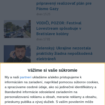
pripravený realizovať plán pre
Pásmo Gazy
dnes 15:25
VODIČI, POZOR: Festival
Lovestream spôsobuje v
Bratislave kolóny
dnes 17:01
Zelenskyj: Ukrajine nezostala
prakticky žiadna nepoškodená
elektráreň
dnes 15:18
Vážime si vaše súkromie
MLADÍK VYPADOL Z FERRATY:
My a naši
partneri
ukladáme a/alebo pristupujeme k
Na Skalke pri Kremnici
informáciám na zariadení, napríklad pomocou súborov cookies,
zasahovali záchranári
a spracúvame osobné údaje, ako sú jedinečné identifikátory a
dnes 17:19
štandardné informácie odosielané zariadením na
personalizovanú reklamu a obsah, meranie reklamy a obsahu,
SMUTNÁ SPRÁVA: Vo veku 68
prieskumy publika a vývoj služieb.
S vaším povolením môže
rokov zomrel po chorobe otec