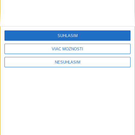
ŠTIBRAVÁ: Štvrté miesto v silnej
svetovej konkurencii je výborné
SÚHLASÍM
Šport
VIAC MOŽNOSTÍ
NESÚHLASÍM
....
....