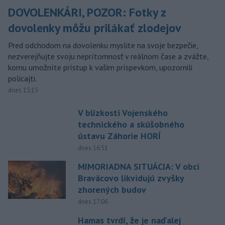
DOVOLENKÁRI, POZOR: Fotky z
dovolenky môžu prilákať zlodejov
Pred odchodom na dovolenku myslite na svoje bezpečie,
nezverejňujte svoju neprítomnosť v reálnom čase a zvážte,
komu umožníte prístup k vašim príspevkom, upozornili
policajti.
dnes 15:15
V blízkosti Vojenského
technického a skúšobného
ústavu Záhorie HORÍ
dnes 16:51
MIMORIADNA SITUÁCIA: V obci
Braväcovo likvidujú zvyšky
zhorených budov
dnes 17:06
Hamas tvrdí, že je naďalej