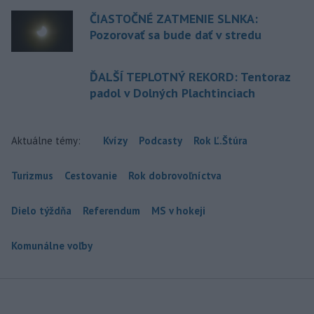
ČIASTOČNÉ ZATMENIE SLNKA:
Pozorovať sa bude dať v stredu
ĎALŠÍ TEPLOTNÝ REKORD: Tentoraz
padol v Dolných Plachtinciach
Aktuálne témy:
Kvízy
Podcasty
Rok Ľ.Štúra
Turizmus
Cestovanie
Rok dobrovoľníctva
Dielo týždňa
Referendum
MS v hokeji
Komunálne voľby