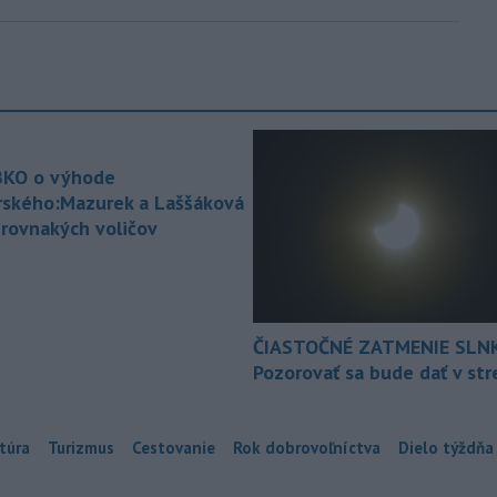
KO o výhode
rského:Mazurek a Laššáková
 rovnakých voličov
ČIASTOČNÉ ZATMENIE SLN
Pozorovať sa bude dať v st
túra
Turizmus
Cestovanie
Rok dobrovoľníctva
Dielo týždňa