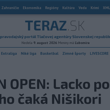
Zahraničie
Ekonomika
Regióny
Kultúra
Veda
Krimi
XML
TERAZ
.SK
pravodajský portál Tlačovej agentúry Slovenskej republi
Nedela
9. august 2026
Meniny má
Ľubomíra
 Extraliga
Niké liga
Basketbal
Zimné športy
LIVESCORE
 OPEN: Lacko pos
 ho čaká Nišikori