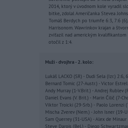
2014, ktorý v úvodnom kole vyradil s
bitke, zdolal Američanka Stevea Johnso
Tomáš Berdych po triumfe 6:3, 7:6 (6
Harrisonom. Wawrinkov krajan a štvo
zvíťazil nad americkým kvalifikantom 
otočil z 1:4.
Muži - dvojhra - 2. kolo:
Lukáš LACKO (SR) - Dudi Sela (Izr.) 2:6, 6:
Bernard Tomic (27-Austr.) - Victor Estrella
Andy Murray (1-V.Brit.) - Andrej Rublev (Ru
Daniel Evans (V. Brit.) - Marin Čilič (7-Chor
Viktor Troicki (29-Srb.) - Paolo Lorenzi (Ta
Mischa Zverev (Nem.) - John Isner (19-USA) 
Sam Querrey (31-USA) - Alex de Minaur (Au
Steve Darois (Bel.) - Diego Schwartzmann 