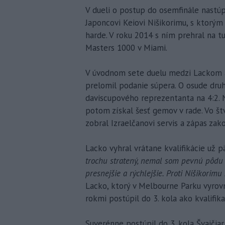
V dueli o postup do osemfinále nastú
Japoncovi Keiovi Nišikorimu, s ktorým 
harde. V roku 2014 s ním prehral na t
Masters 1000 v Miami.
V úvodnom sete duelu medzi Lackom a 
prelomil podanie súpera. O osude dru
daviscupového reprezentanta na 4:2. N
potom získal šesť gemov v rade. Vo št
zobral Izraelčanovi servis a zápas zako
Lacko vyhral vrátane kvalifikácie už p
trochu stratený, nemal som pevnú pôdu
presnejšie a rýchlejšie. Proti Nišikorimu
Lacko, ktorý v Melbourne Parku vyrov
rokmi postúpil do 3. kola ako kvalifika
Suverénne postúpil do 3. kola Švajčia