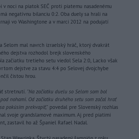
pi v noci na piatok SEČ proti piatemu nasadenému
má negatívnu bilanciu 0:2. Oba duely sa hrali na
urnaji vo Washingtone a v marci 2012 na podujatí
Selom mal navrch izraelský hráč, ktorý dvakrát
hého dejstva rozhodol brejk slovenského
a začiatku tretieho setu viedol Sela 2:0, Lacko však
vrtom dejstve za stavu 4:4 po Selovej dvojchybe
nčil čistou hrou.
äť stretnutí.
"Na začiatku duelu so Selom som bol
 pod nohami. Od začiatku druhého setu som začal hrať
 sa pokúsim prekvapiť,"
povedal pre Slovenský rozhlas
nal svoje grandslamové maximum. Aj pred piatimi
nt, zastavil ho až Španiel Rafael Nadal.
r Stan Wawrinka. Štvrtý nasadený šampión z roku