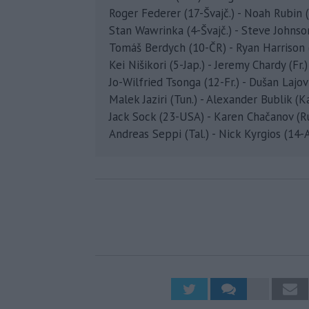
Roger Federer (17-Švajč.) - Noah Rubin (U
Stan Wawrinka (4-Švajč.) - Steve Johnson
Tomáš Berdych (10-ČR) - Ryan Harrison (U
Kei Nišikori (5-Jap.) - Jeremy Chardy (Fr.) 
Jo-Wilfried Tsonga (12-Fr.) - Dušan Lajovič
Malek Jaziri (Tun.) - Alexander Bublik (Kaz
Jack Sock (23-USA) - Karen Chačanov (Rus.
Andreas Seppi (Tal.) - Nick Kyrgios (14-Aus