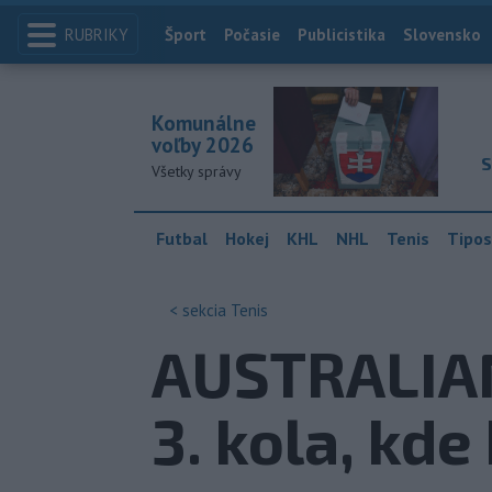
RUBRIKY
Index
Šport
Počasie
Publicistika
Slovensko
Komunálne
voľby 2026
S
Všetky správy
Futbal
Hokej
KHL
NHL
Tenis
Tipos
< sekcia
Tenis
AUSTRALIAN
3. kola, kde