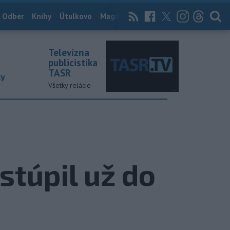
 Odber
Knihy
Útulkovo
Magazín
News Now
Archív
TASR
Televízna
publicistika
TASR
ky
Všetky relácie
túpil už do