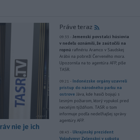
Práve teraz
-
Jemenskí povstalci húsíovia
09:33
v nedeľu oznámili, že zaútočili na
ropnú
rafinériu Aramco v Saudskej
Arábii na pobreží Červeného mora.
Upozornila na to agentúra AFP, píše
TASR.
-
Indonézske orgány uzavreli
09:21
prístup do národného parku na
ostrove
Jáva, kde hasiči bojujú s
lesným požiarom, ktorý vypukol pred
necelým týždňom. TASR o tom
informuje podľa nedeľňajšej správy
agentúry AFP.
áv nie je ich
-
Ukrajinský prezident
08:43
Volodymyr Zelenskyj v sobotu