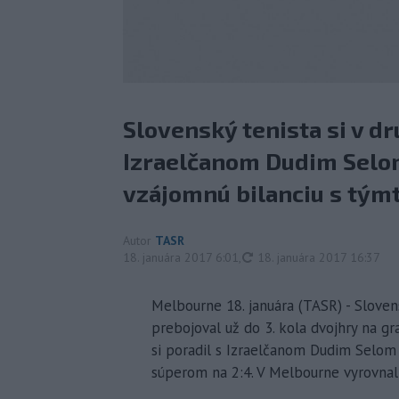
Slovenský tenista si v d
Izraelčanom Dudim Selom 
vzájomnú bilanciu s tým
Autor
TASR
aktualizované
18. januára 2017 6:01
,
18. januára 2017 16:37
Melbourne 18. januára (TASR) - Slovens
prebojoval už do 3. kola dvojhry na g
si poradil s Izraelčanom Dudim Selom 2
súperom na 2:4. V Melbourne vyrovna