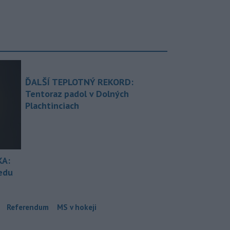
ĎALŠÍ TEPLOTNÝ REKORD:
Tentoraz padol v Dolných
Plachtinciach
KA:
redu
Referendum
MS v hokeji