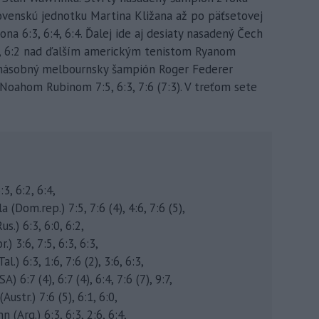
lovenskú jednotku Martina Kližana až po päťsetovej
na 6:3, 6:4, 6:4. Ďalej ide aj desiaty nasadený Čech
), 6:2 nad ďalším americkým tenistom Ryanom
rnásobný melbournsky šampión Roger Federer
Noahom Rubinom 7:5, 6:3, 7:6 (7:3). V treťom sete
3, 6:2, 6:4,
 (Dom.rep.) 7:5, 7:6 (4), 4:6, 7:6 (5),
s.) 6:3, 6:0, 6:2,
.) 3:6, 7:5, 6:3, 6:3,
l.) 6:3, 1:6, 7:6 (2), 3:6, 6:3,
6:7 (4), 6:7 (4), 6:4, 7:6 (7), 9:7,
str.) 7:6 (5), 6:1, 6:0,
(Arg.) 6:3, 6:3, 2:6, 6:4,