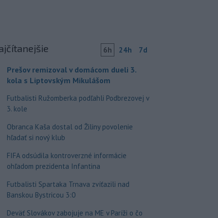
ajčítanejšie
6h
24h
7d
Prešov remizoval v domácom dueli 3.
kola s Liptovským Mikulášom
Futbalisti Ružomberka podľahli Podbrezovej v
3. kole
Obranca Kaša dostal od Žiliny povolenie
hľadať si nový klub
FIFA odsúdila kontroverzné informácie
ohľadom prezidenta Infantina
Futbalisti Spartaka Trnava zvíťazili nad
Banskou Bystricou 3:0
Deväť Slovákov zabojuje na ME v Paríži o čo