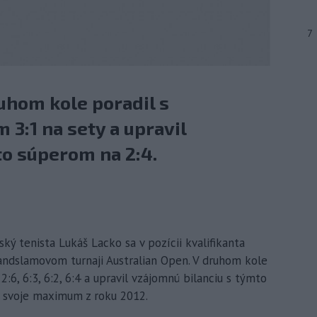
7
ruhom kole poradil s
3:1 na sety a upravil
to súperom na 2:4.
ký tenista Lukáš Lacko sa v pozícii kvalifikanta
randslamovom turnaji Australian Open. V druhom kole
:6, 6:3, 6:2, 6:4 a upravil vzájomnú bilanciu s týmto
l svoje maximum z roku 2012.