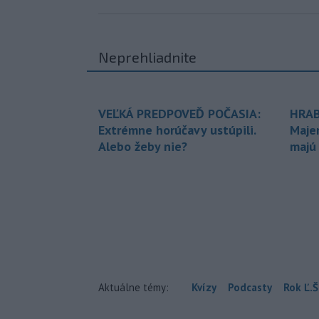
Neprehliadnite
VEĽKÁ PREDPOVEĎ POČASIA:
HRAB
Extrémne horúčavy ustúpili.
Maje
Alebo žeby nie?
majú
Aktuálne témy:
Kvízy
Podcasty
Rok Ľ.Š