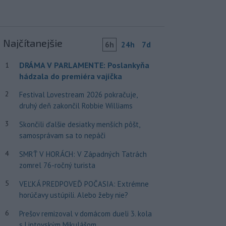
Najčítanejšie
6h
24h
7d
DRÁMA V PARLAMENTE: Poslankyňa
1
hádzala do premiéra vajíčka
2
Festival Lovestream 2026 pokračuje,
druhý deň zakončil Robbie Williams
3
Skončili ďalšie desiatky menších pôšt,
samosprávam sa to nepáči
4
SMRŤ V HORÁCH: V Západných Tatrách
zomrel 76-ročný turista
5
VEĽKÁ PREDPOVEĎ POČASIA: Extrémne
horúčavy ustúpili. Alebo žeby nie?
6
Prešov remizoval v domácom dueli 3. kola
s Liptovským Mikulášom