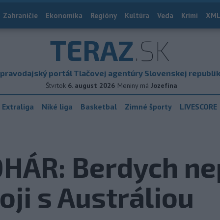
Zahraničie
Ekonomika
Regióny
Kultúra
Veda
Krimi
XML
TERAZ
.SK
pravodajský portál Tlačovej agentúry Slovenskej republi
Štvrtok
6. august 2026
Meniny má
Jozefína
 Extraliga
Niké liga
Basketbal
Zimné športy
LIVESCORE
HÁR: Berdych n
oji s Austráliou