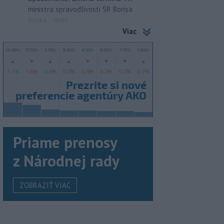
ministra spravodlivosti SR Borisa
Suska - dnes
Viac
Priame prenosy
z Národnej rady
ZOBRAZIŤ VIAC