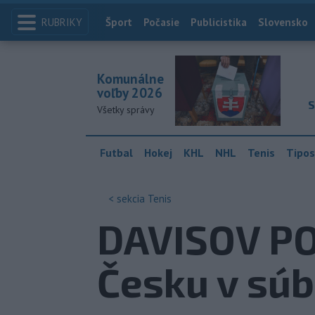
RUBRIKY
Index
Šport
Počasie
Publicistika
Slovensko
Komunálne
voľby 2026
S
Všetky správy
Futbal
Hokej
KHL
NHL
Tenis
Tipos
< sekcia
Tenis
DAVISOV PO
Česku v súb