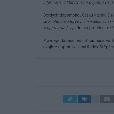
informácie, o ktorých som dopredu neved
Berdych dopomohol Česku k zisku Dav
sa z toho dôvodu, čo mám všetko za seb
svoj program,"
vyjadril sa pre idnes.cz 
Pravdepodobnou jednotkou bude vo febr
dvojhre doplní skúsený Radek Štěpán