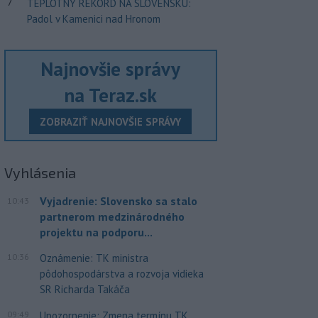
7
TEPLOTNÝ REKORD NA SLOVENSKU:
Padol v Kamenici nad Hronom
Najnovšie správy
na Teraz.sk
ZOBRAZIŤ NAJNOVŠIE SPRÁVY
Vyhlásenia
Vyjadrenie: Slovensko sa stalo
10:43
partnerom medzinárodného
projektu na podporu...
10:36
Oznámenie: TK ministra
pôdohospodárstva a rozvoja vidieka
SR Richarda Takáča
09:49
Upozornenie: Zmena termínu TK