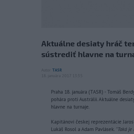
Aktuálne desiaty hráč te
sústrediť hlavne na turna
Autor
TASR
18. januára 2017 13:35
Praha 18. januára (TASR) - Tomáš Ber
pohára proti Austrálii. Aktuálne desia
hlavne na turnaje.
Kapitánovi českej reprezentácie Jaros
Lukáš Rosol a Adam Pavlásek.
"Taká je