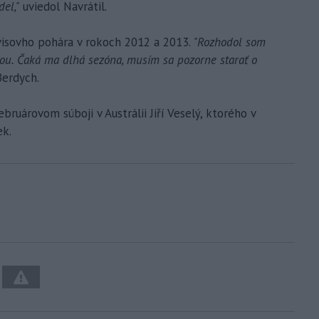
el,"
uviedol Navrátil.
isovho pohára v rokoch 2012 a 2013.
"Rozhodol som
ou. Čaká ma dlhá sezóna, musím sa pozorne starať o
Berdych.
uárovom súboji v Austrálii Jiří Veselý, ktorého v
ek.