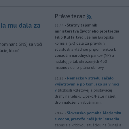
Práve teraz
sia mu dala za
-
Štátny tajomník
22:44
ministerstva životného prostredia
Filip Kuffa tvrdí,
že mu Európska
komisia (EK) dala za pravdu v
nominant SNS) sa voči
súvislosti s vládnou pripomienkou k
ácie, ktoré
zonáciám národných parkov (NP) a
naďalej je tak ohrozených 450
miliónov eur z plánu obnovy.
-
Nemecko v stredu začalo
21:25
vyšetrovanie po tom, ako sa v noci
v
blízkosti vzletovej a pristávacej
dráhy na letisku Lipsko/Halle našiel
dron naložený výbušninami.
-
Slovensko pomáha Maďarsku
20:47
s vodou, pretože naši južní susedia
zápasia s kritickou situáciou na Dunaji a