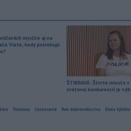
orúčavách myslite aj na
atá. Viete, kedy potrebujú
c?
ŠTIBRAVÁ: Štvrté miesto v 
svetovej konkurencii je vý
túra
Turizmus
Cestovanie
Rok dobrovoľníctva
Dielo týždňa