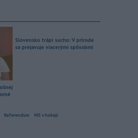
Slovensko trápi sucho: V prírode
sa prejavuje viacerými spôsobmi
silnej
borné
Referendum
MS v hokeji