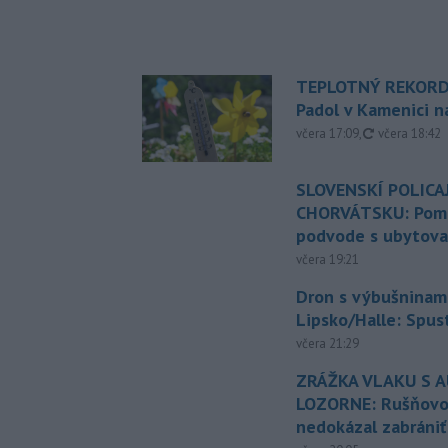
TEPLOTNÝ REKORD
Padol v Kamenici 
aktualizovan
včera 17:09
,
včera 18:42
SLOVENSKÍ POLICAJ
CHORVÁTSKU: Pomáh
podvode s ubytov
včera 19:21
Dron s výbušninami
Lipsko/Halle: Spus
včera 21:29
ZRÁŽKA VLAKU S 
LOZORNE: Rušňovod
nedokázal zabrániť