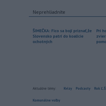
Neprehliadnite
ŠIMEČKA: Fico sa bojí priznať,že
Pri h
Slovensko patrí do koalície
zvier
ochotných
pomo
Aktuálne témy:
Kvízy
Podcasty
Rok Ľ.Š
Komunálne voľby