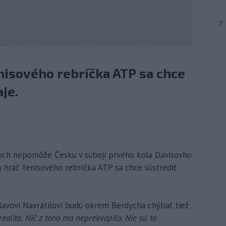
7
nisového rebríčka ATP sa chce
je.
dych nepomôže Česku v súboji prvého kola Davisovho
ty hráč tenisového rebríčka ATP sa chce sústrediť
lavovi Navrátilovi budú okrem Berdycha chýbať tiež
 realita. Nič z toho ma neprekvapilo. Nie sú to