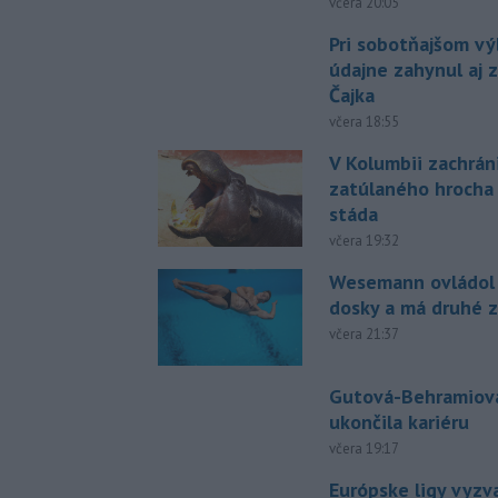
včera 20:05
Pri sobotňajšom v
údajne zahynul aj 
Čajka
včera 18:55
V Kolumbii zachrán
zatúlaného hrocha
stáda
včera 19:32
Wesemann ovládol 
dosky a má druhé z
včera 21:37
Gutová-Behramiová
ukončila kariéru
včera 19:17
Európske ligy vyzv