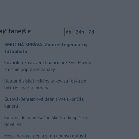
ajčítanejšie
6h
24h
7d
SMUTNÁ SPRÁVA: Zomrel legendárny
futbalista
Kováčik o zastavení financií pre SFZ: Možno
zrušíme prípravné zápasy
Haaland získal milióny lajkov za fotku po
boku Michaela Jordana
Gutová-Behramiová definitívne ukončila
kariéru
Kotvan ide na mesačnú skúšku do Spišskej
Novej Vsi
Messi daroval peniaze na obnovu oblasti