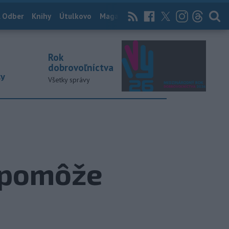
 Odber
Knihy
Útulkovo
Magazín
News Now
Archív
TASR
Rok
dobrovoľníctva
ky
Všetky správy
epomôže