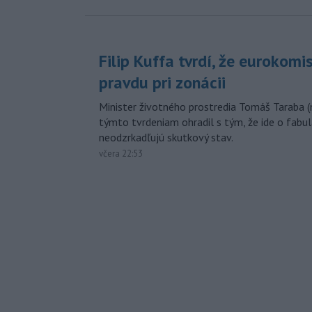
Filip Kuffa tvrdí, že eurokomi
pravdu pri zonácii
Minister životného prostredia Tomáš Taraba (
týmto tvrdeniam ohradil s tým, že ide o fabul
neodzrkadľujú skutkový stav.
včera 22:53