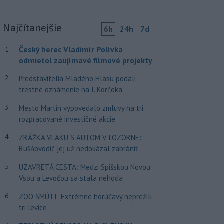
Najčítanejšie
6h
24h
7d
Český herec Vladimír Polívka
1
odmietol zaujímavé filmové projekty
2
Predstavitelia Mladého Hlasu podali
trestné oznámenie na I. Korčoka
3
Mesto Martin vypovedalo zmluvy na tri
rozpracované investičné akcie
4
ZRÁŽKA VLAKU S AUTOM V LOZORNE:
Rušňovodič jej už nedokázal zabrániť
5
UZAVRETÁ CESTA: Medzi Spišskou Novou
Vsou a Levočou sa stala nehoda
6
ZOO SMÚTI: Extrémne horúčavy neprežili
tri levice