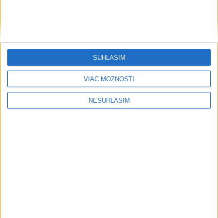
SÚHLASÍM
VIAC MOŽNOSTÍ
....
NESÚHLASÍM