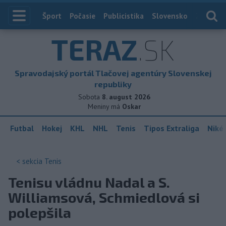
Index
Šport
Počasie
Publicistika
Slovensko
Zahranič
TERAZ
.SK
Spravodajský portál Tlačovej agentúry Slovenskej
republiky
Sobota
8. august 2026
Meniny má
Oskar
Futbal
Hokej
KHL
NHL
Tenis
Tipos Extraliga
Niké 
< sekcia
Tenis
Tenisu vládnu Nadal a S.
Williamsová, Schmiedlová si
polepšila