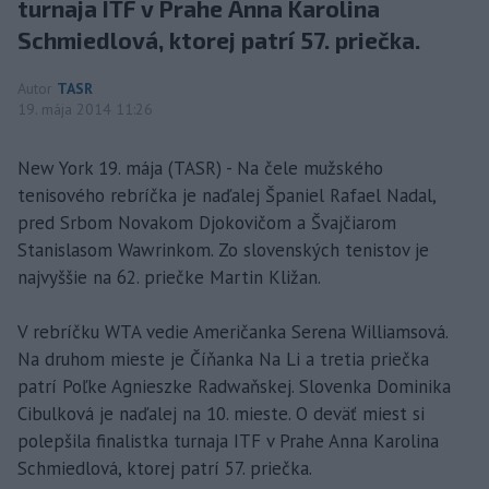
turnaja ITF v Prahe Anna Karolina
Schmiedlová, ktorej patrí 57. priečka.
Autor
TASR
19. mája 2014 11:26
New York 19. mája (TASR) - Na čele mužského
tenisového rebríčka je naďalej Španiel Rafael Nadal,
pred Srbom Novakom Djokovičom a Švajčiarom
Stanislasom Wawrinkom. Zo slovenských tenistov je
najvyššie na 62. priečke Martin Kližan.
V rebríčku WTA vedie Američanka Serena Williamsová.
Na druhom mieste je Číňanka Na Li a tretia priečka
patrí Poľke Agnieszke Radwaňskej. Slovenka Dominika
Cibulková je naďalej na 10. mieste. O deväť miest si
polepšila finalistka turnaja ITF v Prahe Anna Karolina
Schmiedlová, ktorej patrí 57. priečka.