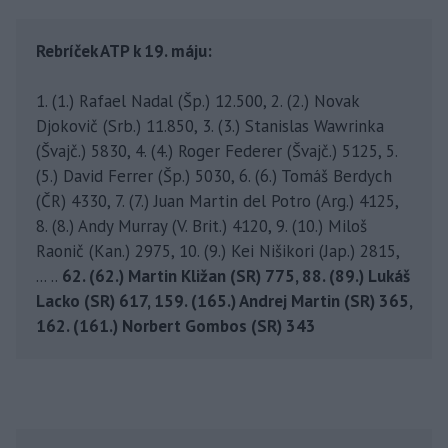
Rebríček ATP k 19. máju:
1. (1.) Rafael Nadal (Šp.) 12.500, 2. (2.) Novak
Djokovič (Srb.) 11.850, 3. (3.) Stanislas Wawrinka
(Švajč.) 5830, 4. (4.) Roger Federer (Švajč.) 5125, 5.
(5.) David Ferrer (Šp.) 5030, 6. (6.) Tomáš Berdych
(ČR) 4330, 7. (7.) Juan Martin del Potro (Arg.) 4125,
8. (8.) Andy Murray (V. Brit.) 4120, 9. (10.) Miloš
Raonič (Kan.) 2975, 10. (9.) Kei Nišikori (Jap.) 2815,
... ..
62. (62.) Martin Kližan (SR) 775, 88. (89.) Lukáš
Lacko (SR) 617, 159. (165.) Andrej Martin (SR) 365,
162. (161.) Norbert Gombos (SR) 343