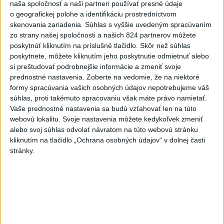
naša spoločnosť a naši partneri používať presné údaje
Deväť Slovákov zabojuje na ME v Paríži
o geografickej polohe a identifikáciu prostredníctvom
o čo najlepšie výsledky
skenovania zariadenia. Súhlas s vyššie uvedeným spracúvaním
zo strany našej spoločnosti a našich 824 partnerov môžete
poskytnúť kliknutím na príslušné tlačidlo. Skôr než súhlas
Viac
poskytnete, môžete kliknutím jeho poskytnutie odmietnuť alebo
Najčítanejšie
si preštudovať podrobnejšie informácie a zmeniť svoje
prednostné nastavenia.
Zoberte na vedomie, že na niektoré
6h
24h
7d
formy spracúvania vašich osobných údajov nepotrebujeme váš
súhlas, proti takémuto spracovaniu však máte právo namietať.
ÚPLNÉ ZATMENIE SLNKA: Časť Európy
1
Vaše prednostné nastavenia sa budú vzťahovať len na túto
webovú lokalitu. Svoje nastavenia môžete kedykoľvek zmeniť
zahalí tma, hrozia dôsledky
alebo svoj súhlas odvolať návratom na túto webovú stránku
kliknutím na tlačidlo „Ochrana osobných údajov“ v dolnej časti
2
ČIASTOČNÉ ZATMENIE SLNKA: Pozorovať sa bude dať v
stránky.
stredu
3
Obranca Kaša dostal od Žiliny povolenie hľadať si nový
klub
4
V časti Košice-Krásna otvorili park pomenovaný po
kňazovi Semivanovi