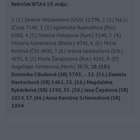
Rebríček WTA k 19. máju:
1. (1.) Serena Williamsová (USA) 11.590, 2. (2.) Na Li
(Čína) 7540, 3. (3.) Agnieszka Radwaňská (Poľ.)
6360, 4. (5.) Simona Halepová (Rum.) 5140, 5. (4.)
Victoria Azarenková (Bielor.) 4741, 6. (6.) Petra
Kvitová (ČR) 4600, 7. (8.) Jelena Jankovičová (Srb.)
4255, 8. (7.) Maria Šarapovová (Rus.) 4141, 9. (9.)
Angelique Kerberová (Nem.) 3870, 1
0. (10.)
Dominika Cibulková (SR) 3705, ... 32. (31.) Daniela
Hantuchová (SR) 1461, 35. (36.) Magdaléna
Rybáriková (SR) 1390, 55. (50.) Jana Čepelová (SR)
1024, 57. (66.) Anna Karolína Schmiedlová (SR)
1004