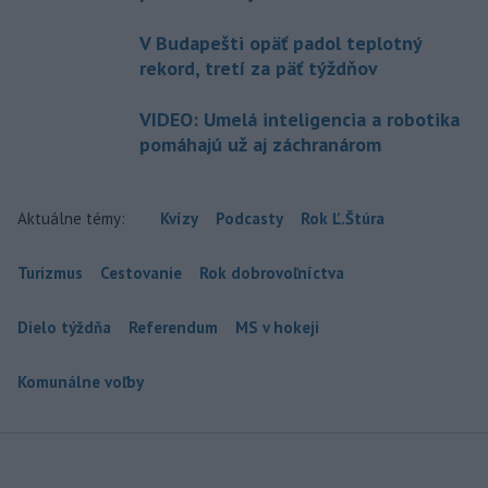
V Budapešti opäť padol teplotný
rekord, tretí za päť týždňov
VIDEO: Umelá inteligencia a robotika
pomáhajú už aj záchranárom
Aktuálne témy:
Kvízy
Podcasty
Rok Ľ.Štúra
Turizmus
Cestovanie
Rok dobrovoľníctva
Dielo týždňa
Referendum
MS v hokeji
Komunálne voľby