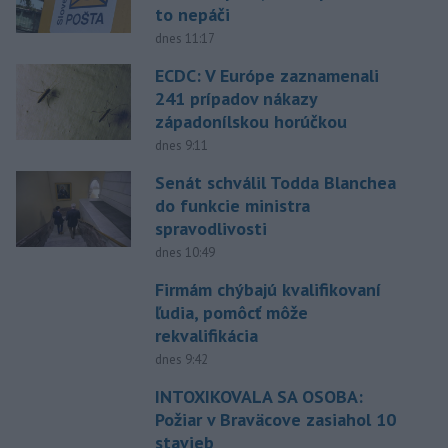
to nepáči
dnes 11:17
ECDC: V Európe zaznamenali
241 prípadov nákazy
západonílskou horúčkou
dnes 9:11
Senát schválil Todda Blanchea
do funkcie ministra
spravodlivosti
dnes 10:49
Firmám chýbajú kvalifikovaní
ľudia, pomôcť môže
rekvalifikácia
dnes 9:42
INTOXIKOVALA SA OSOBA:
Požiar v Braväcove zasiahol 10
stavieb