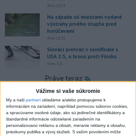
dnes 10:13
Na západe sú miestami vydané
výstrahy prvého stupňa pred
horúčavami
dnes 11:21
Slováci prehrali v semifinále s
USA 2:5, o bronz proti Fínsku
dnes 7:21
Práve teraz
-
V niektorých okresoch na západnom Slovensku platia v
11:19
Vážime si vaše súkromie
sobotu popoludní
výstrahy prvého stupňa pred vysokými teplotami.
My a naši
partneri
ukladáme a/alebo pristupujeme k
Slovenský hydrometeorologický ústav (SHMÚ) o tom informuje na
informáciám na zariadení, napríklad pomocou súborov cookies,
webe.
a spracúvame osobné údaje, ako sú jedinečné identifikátory a
štandardné informácie odosielané zariadením na
Viac
personalizovanú reklamu a obsah, meranie reklamy a obsahu,
Videá a prenosy TASR TV
prieskumy publika a vývoj služieb.
S vaším povolením môže