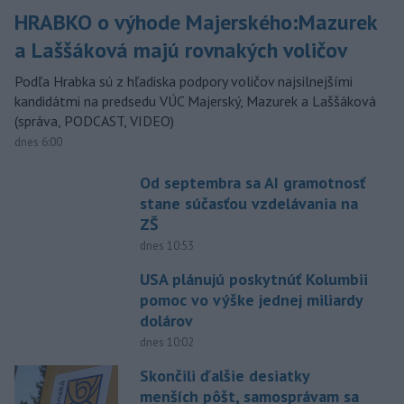
HRABKO o výhode Majerského:Mazurek
a Laššáková majú rovnakých voličov
Podľa Hrabka sú z hľadiska podpory voličov najsilnejšími
kandidátmi na predsedu VÚC Majerský, Mazurek a Laššáková
(správa, PODCAST, VIDEO)
dnes 6:00
Od septembra sa AI gramotnosť
stane súčasťou vzdelávania na
ZŠ
dnes 10:53
USA plánujú poskytnúť Kolumbii
pomoc vo výške jednej miliardy
dolárov
dnes 10:02
Skončili ďalšie desiatky
menších pôšt, samosprávam sa