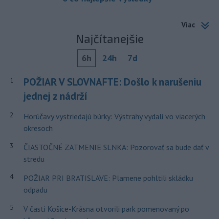
Viac
Najčítanejšie
6h
24h
7d
POŽIAR V SLOVNAFTE: Došlo k narušeniu
1
jednej z nádrží
2
Horúčavy vystriedajú búrky: Výstrahy vydali vo viacerých
okresoch
3
ČIASTOČNÉ ZATMENIE SLNKA: Pozorovať sa bude dať v
stredu
4
POŽIAR PRI BRATISLAVE: Plamene pohltili skládku
odpadu
5
V časti Košice-Krásna otvorili park pomenovaný po