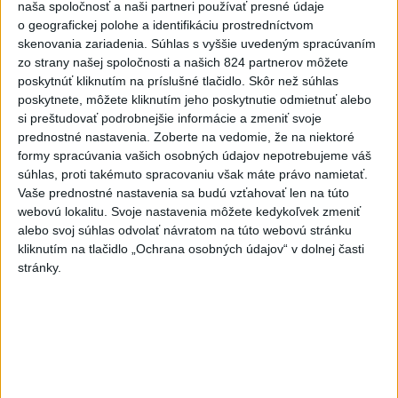
naša spoločnosť a naši partneri používať presné údaje
Najnovšie videá
Najsledovanejšie videá
o geografickej polohe a identifikáciu prostredníctvom
skenovania zariadenia. Súhlas s vyššie uvedeným spracúvaním
zo strany našej spoločnosti a našich 824 partnerov môžete
⁉️FICO, KDE STE⁉️ČO TIE VAŠE DRÍSTY
poskytnúť kliknutím na príslušné tlačidlo. Skôr než súhlas
O BENZÍNE⁉️VŠETKÝCH...
poskytnete, môžete kliknutím jeho poskytnutie odmietnuť alebo
dnes 17:02
|
Jakab Július
|
1008
zobrazení
si preštudovať podrobnejšie informácie a zmeniť svoje
prednostné nastavenia.
Zoberte na vedomie, že na niektoré
Taraba: Rozvíjame všetky kúty
formy spracúvania vašich osobných údajov nepotrebujeme váš
Slovenska
súhlas, proti takémuto spracovaniu však máte právo namietať.
dnes 16:57
|
Taraba Tomáš
|
1402
zobrazení
Vaše prednostné nastavenia sa budú vzťahovať len na túto
webovú lokalitu. Svoje nastavenia môžete kedykoľvek zmeniť
🔥 ZBLÁZNILI SA❓️ŠTÁT CHCE VYBRAŤ
alebo svoj súhlas odvolať návratom na túto webovú stránku
OD ŠOFÉROV 10x VIAC P...
kliknutím na tlačidlo „Ochrana osobných údajov“ v dolnej časti
dnes 16:40
|
Uhrík Milan
|
423
zobrazení
stránky.
Najnovšie statusy štátnych inštitúcií
🚨AKTUÁLNE: 🔥PRI POŽIARI LESNÉHO
PORASTU V TRSTÍNE ZAS...
🚨AKTUÁLNE: 🔥PRI POŽIARI LESNÉHO PORASTU V
TRSTÍNE ZASAHUJE TAKMER 50 HASIČOV Profesionálni
a dobrovoľní hasiči aktuá...