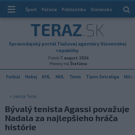
Index
Šport
Počasie
Publicistika
Slovensko
Zahranič
TERAZ
.SK
Spravodajský portál Tlačovej agentúry Slovenskej
republiky
Piatok
7. august 2026
Meniny má
Štefánia
Futbal
Hokej
KHL
NHL
Tenis
Tipos Extraliga
Niké 
< sekcia
Tenis
Bývalý tenista Agassi považuje
Nadala za najlepšieho hráča
histórie