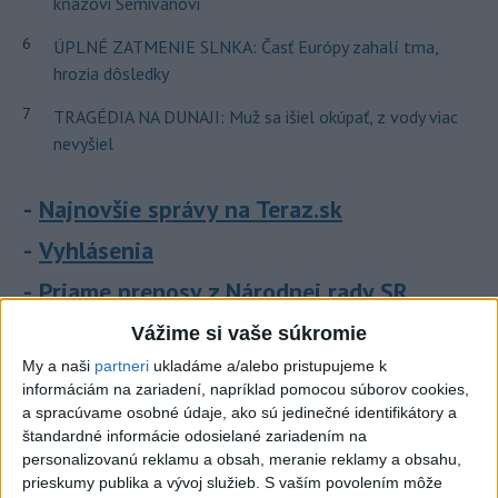
kňazovi Semivanovi
6
ÚPLNÉ ZATMENIE SLNKA: Časť Európy zahalí tma,
hrozia dôsledky
7
TRAGÉDIA NA DUNAJI: Muž sa išiel okúpať, z vody viac
nevyšiel
Najnovšie správy na Teraz.sk
Vyhlásenia
Priame prenosy z Národnej rady SR
Vážime si vaše súkromie
My a naši
partneri
ukladáme a/alebo pristupujeme k
informáciám na zariadení, napríklad pomocou súborov cookies,
Politika na sociálnych sieťach
a spracúvame osobné údaje, ako sú jedinečné identifikátory a
štandardné informácie odosielané zariadením na
personalizovanú reklamu a obsah, meranie reklamy a obsahu,
Zobraziť viac
Info
prieskumy publika a vývoj služieb.
S vaším povolením môže