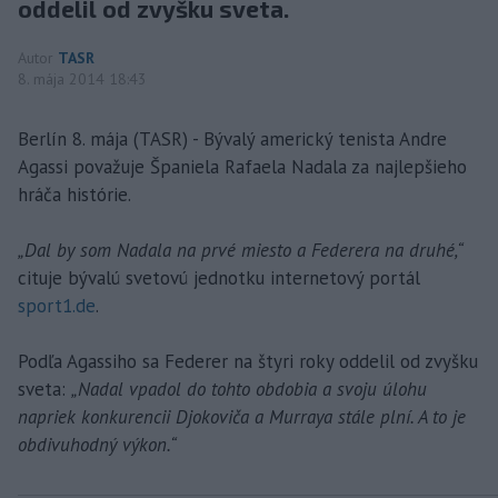
oddelil od zvyšku sveta.
Autor
TASR
8. mája 2014 18:43
Berlín 8. mája (TASR) - Bývalý americký tenista Andre
Agassi považuje Španiela Rafaela Nadala za najlepšieho
hráča histórie.
„Dal by som Nadala na prvé miesto a Federera na druhé,“
cituje bývalú svetovú jednotku internetový portál
sport1.de
.
Podľa Agassiho sa Federer na štyri roky oddelil od zvyšku
sveta:
„Nadal vpadol do tohto obdobia a svoju úlohu
napriek konkurencii Djokoviča a Murraya stále plní. A to je
obdivuhodný výkon.“