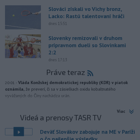
Slováci získali vo Vichy bronz,
Lacko: Rastú talentovaní hráči
dnes 15:51
Slovenky remizovali v druhom
prípravnom dueli so Slovinkami
2:2
dnes 17:13
Práve teraz
-
Vláda Konžskej demokratickej republiky (KDR) v piatok
20:01
oznámila,
že preverí, či sa v zásielkach oxidu kobaltnatého
vyvážaných do Číny nachádza urán.
Viac
Videá a prenosy TASR TV
Deväť Slovákov zabojuje na ME v Paríži
o čo najlepšie výsledky