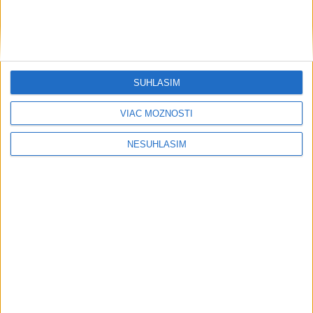
Počasie
AKTUÁLNA PREDPOVEĎ POČASIA NA SEDEM DNÍ
SÚHLASÍM
VIAC MOŽNOSTÍ
NESÚHLASÍM
....
....