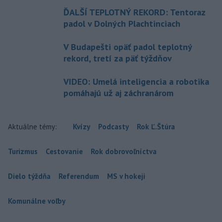
ĎALŠÍ TEPLOTNÝ REKORD: Tentoraz
padol v Dolných Plachtinciach
V Budapešti opäť padol teplotný
rekord, tretí za päť týždňov
VIDEO: Umelá inteligencia a robotika
pomáhajú už aj záchranárom
Aktuálne témy:
Kvízy
Podcasty
Rok Ľ.Štúra
Turizmus
Cestovanie
Rok dobrovoľníctva
Dielo týždňa
Referendum
MS v hokeji
Komunálne voľby