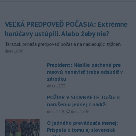
VEĽKÁ PREDPOVEĎ POČASIA: Extrémne
horúčavy ustúpili. Alebo žeby nie?
Teraz.sk prináša predpoveď počasia na nasledujúci týždeň.
dnes 16:00
Prezident: Násilie páchané pre
rasovú nenávisť treba odsúdiť v
zárodku
dnes 12:33
POŽIAR V SLOVNAFTE: Došlo k
narušeniu jednej z nádrží
aktualizované
dnes 14:20
,
dnes 15:46
O jedného prevádzača menej:
Prispela k tomu aj slovenská