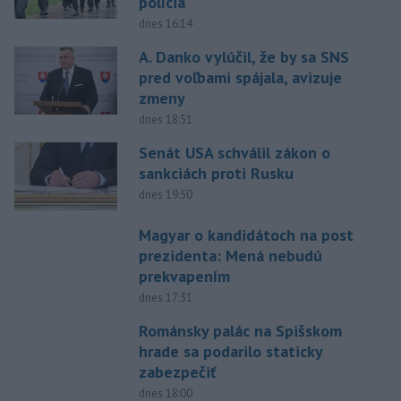
polícia
dnes 16:14
A. Danko vylúčil, že by sa SNS
pred voľbami spájala, avizuje
zmeny
dnes 18:51
Senát USA schválil zákon o
sankciách proti Rusku
dnes 19:50
Magyar o kandidátoch na post
prezidenta: Mená nebudú
prekvapením
dnes 17:31
Románsky palác na Spišskom
hrade sa podarilo staticky
zabezpečiť
dnes 18:00