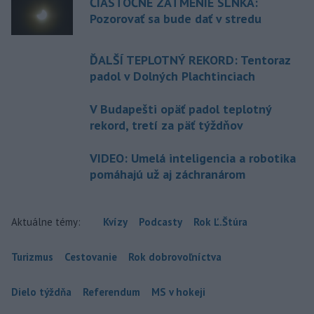
ČIASTOČNÉ ZATMENIE SLNKA:
Pozorovať sa bude dať v stredu
ĎALŠÍ TEPLOTNÝ REKORD: Tentoraz
padol v Dolných Plachtinciach
V Budapešti opäť padol teplotný
rekord, tretí za päť týždňov
VIDEO: Umelá inteligencia a robotika
pomáhajú už aj záchranárom
Aktuálne témy:
Kvízy
Podcasty
Rok Ľ.Štúra
Turizmus
Cestovanie
Rok dobrovoľníctva
Dielo týždňa
Referendum
MS v hokeji