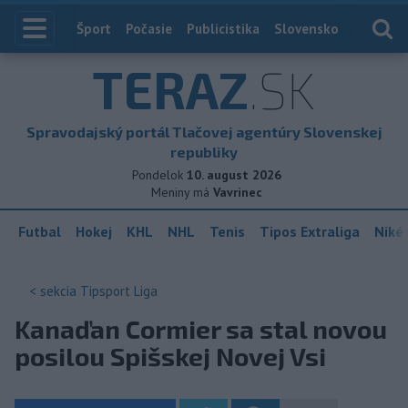
Index
Šport
Počasie
Publicistika
Slovensko
Zahranič
TERAZ
.SK
Spravodajský portál Tlačovej agentúry Slovenskej
republiky
Pondelok
10. august 2026
Meniny má
Vavrinec
Futbal
Hokej
KHL
NHL
Tenis
Tipos Extraliga
Niké 
< sekcia
Tipsport Liga
Kanaďan Cormier sa stal novou
posilou Spišskej Novej Vsi