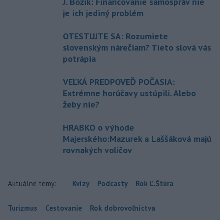
J. Božik: Financovanie samospráv nie
je ich jediný problém
OTESTUJTE SA: Rozumiete
slovenským nárečiam? Tieto slová vás
potrápia
VEĽKÁ PREDPOVEĎ POČASIA:
Extrémne horúčavy ustúpili. Alebo
žeby nie?
HRABKO o výhode
Majerského:Mazurek a Laššáková majú
rovnakých voličov
Aktuálne témy:
Kvízy
Podcasty
Rok Ľ.Štúra
Turizmus
Cestovanie
Rok dobrovoľníctva