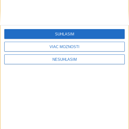
....
SÚHLASÍM
VIAC MOŽNOSTÍ
NESÚHLASÍM
....