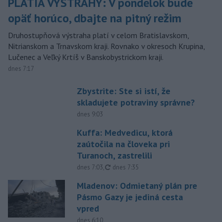
PLATIA VÝSTRAHY: V pondelok bude
opäť horúco, dbajte na pitný režim
Druhostupňová výstraha platí v celom Bratislavskom,
Nitrianskom a Trnavskom kraji. Rovnako v okresoch Krupina,
Lučenec a Veľký Krtíš v Banskobystrickom kraji.
dnes 7:17
Zbystrite: Ste si istí, že
skladujete potraviny správne?
dnes 9:03
Kuffa: Medvedicu, ktorá
zaútočila na človeka pri
Turanoch, zastrelili
aktualizované
dnes 7:03
,
dnes 7:35
Mladenov: Odmietaný plán pre
Pásmo Gazy je jediná cesta
vpred
dnes 6:10