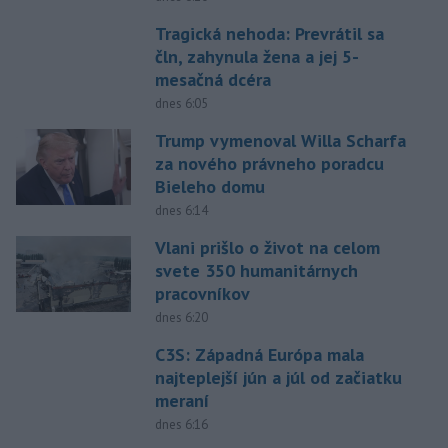
Tragická nehoda: Prevrátil sa
čln, zahynula žena a jej 5-
mesačná dcéra
dnes 6:05
Trump vymenoval Willa Scharfa
za nového právneho poradcu
Bieleho domu
dnes 6:14
Vlani prišlo o život na celom
svete 350 humanitárnych
pracovníkov
dnes 6:20
C3S: Západná Európa mala
najteplejší jún a júl od začiatku
meraní
dnes 6:16