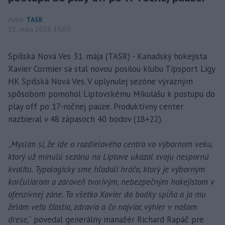
Autor
TASR
31. mája 2026 15:05
Spišská Nová Ves 31. mája (TASR) - Kanadský hokejista
Xavier Cormier sa stal novou posilou klubu Tipsport Ligy
HK Spišská Nová Ves. V uplynulej sezóne výrazným
spôsobom pomohol Liptovskému Mikulášu k postupu do
play off po 17-ročnej pauze. Produktívny center
nazbieral v 48 zápasoch 40 bodov (18+22).
„
Myslím si, že ide o rozdielového centra vo výbornom veku,
ktorý už minulú sezónu na Liptove ukázal svoju nespornú
kvalitu. Typologicky sme hľadali hráča, ktorý je výborným
korčuliarom a zároveň tvorivým, nebezpečným hokejistom v
ofenzívnej zóne. To všetko Xavier do bodky spĺňa a ja mu
želám veľa šťastia, zdravia a čo najviac výhier v našom
drese,
“ povedal generálny manažér Richard Rapáč pre