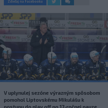
Zdieľaj na Facebooku
V uplynulej sezóne výrazným spôsobom
pomohol Liptovskému Mikulášu k
postupu do play off po 17-ročnej pauze.