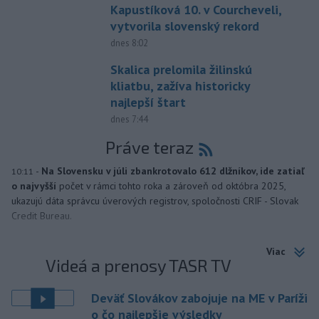
Kapustíková 10. v Courcheveli,
vytvorila slovenský rekord
dnes 8:02
Skalica prelomila žilinskú
kliatbu, zažíva historicky
najlepší štart
dnes 7:44
Práve teraz
-
Na Slovensku v júli zbankrotovalo 612 dlžníkov, ide zatiaľ
10:11
o najvyšší
počet v rámci tohto roka a zároveň od októbra 2025,
ukazujú dáta správcu úverových registrov, spoločnosti CRIF - Slovak
Credit Bureau.
Viac
Videá a prenosy TASR TV
Deväť Slovákov zabojuje na ME v Paríži
o čo najlepšie výsledky