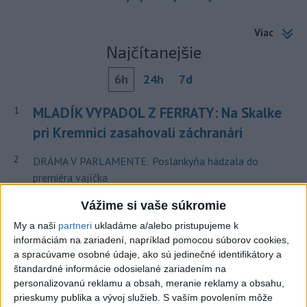
Viac
Najčítanejšie
6h
24h
7d
MLADÍK VYPADOL Z FERRATY: Na Skalke
1
pri Kremnici zasahovali záchranári
2
DRÁMA V PARLAMENTE: Poslankyňa hádzala do
premiéra vajíčka
3
Česká vláda uvažuje nad zvýšením valorizácie dôchodkov
Vážime si vaše súkromie
na dvojnásobok
My a naši
partneri
ukladáme a/alebo pristupujeme k
informáciám na zariadení, napríklad pomocou súborov cookies,
4
Tragická nehoda: Prevrátil sa čln, zahynula žena a jej 5-
a spracúvame osobné údaje, ako sú jedinečné identifikátory a
mesačná dcéra
štandardné informácie odosielané zariadením na
personalizovanú reklamu a obsah, meranie reklamy a obsahu,
5
ÚTOK MEDVEĎA: V Turanoch pri zjazde z D1 našli
prieskumy publika a vývoj služieb.
S vaším povolením môže
zraneného muža