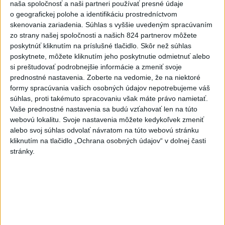
naša spoločnosť a naši partneri používať presné údaje
o geografickej polohe a identifikáciu prostredníctvom
6
Kuffa: Medvedicu, ktorá zaútočila na človeka pri
skenovania zariadenia. Súhlas s vyššie uvedeným spracúvaním
Turanoch, zastrelili
zo strany našej spoločnosti a našich 824 partnerov môžete
poskytnúť kliknutím na príslušné tlačidlo. Skôr než súhlas
7
Ugandský futbalista Owori zomrel vo veku 27 rokov po
poskytnete, môžete kliknutím jeho poskytnutie odmietnuť alebo
brutálnom útoku
si preštudovať podrobnejšie informácie a zmeniť svoje
prednostné nastavenia.
Zoberte na vedomie, že na niektoré
formy spracúvania vašich osobných údajov nepotrebujeme váš
Najnovšie správy na Teraz.sk
súhlas, proti takémuto spracovaniu však máte právo namietať.
Vyhlásenia
Vaše prednostné nastavenia sa budú vzťahovať len na túto
webovú lokalitu. Svoje nastavenia môžete kedykoľvek zmeniť
Priame prenosy z Národnej rady SR
alebo svoj súhlas odvolať návratom na túto webovú stránku
kliknutím na tlačidlo „Ochrana osobných údajov“ v dolnej časti
stránky.
Politika na sociálnych sieťach
Zobraziť viac
Info