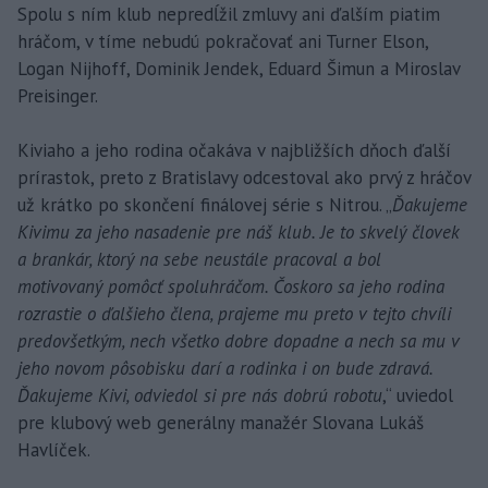
Spolu s ním klub nepredĺžil zmluvy ani ďalším piatim
hráčom, v tíme nebudú pokračovať ani Turner Elson,
Logan Nijhoff, Dominik Jendek, Eduard Šimun a Miroslav
Preisinger.
Kiviaho a jeho rodina očakáva v najbližších dňoch ďalší
prírastok, preto z Bratislavy odcestoval ako prvý z hráčov
už krátko po skončení finálovej série s Nitrou. „
Ďakujeme
Kivimu za jeho nasadenie pre náš klub. Je to skvelý človek
a brankár, ktorý na sebe neustále pracoval a bol
motivovaný pomôcť spoluhráčom. Čoskoro sa jeho rodina
rozrastie o ďalšieho člena, prajeme mu preto v tejto chvíli
predovšetkým, nech všetko dobre dopadne a nech sa mu v
jeho novom pôsobisku darí a rodinka i on bude zdravá.
Ďakujeme Kivi, odviedol si pre nás dobrú robotu
,“ uviedol
pre klubový web generálny manažér Slovana Lukáš
Havlíček.