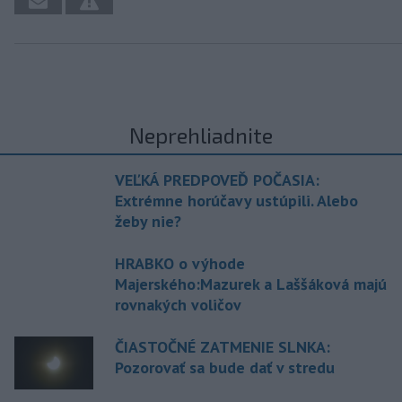
Neprehliadnite
VEĽKÁ PREDPOVEĎ POČASIA:
Extrémne horúčavy ustúpili. Alebo
žeby nie?
HRABKO o výhode
Majerského:Mazurek a Laššáková majú
rovnakých voličov
ČIASTOČNÉ ZATMENIE SLNKA:
Pozorovať sa bude dať v stredu