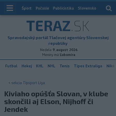
Index
Šport
Počasie
Publicistika
Slovensko
Zahranič
TERAZ
.SK
Spravodajský portál Tlačovej agentúry Slovenskej
republiky
Nedela
9. august 2026
Meniny má
Ľubomíra
Futbal
Hokej
KHL
NHL
Tenis
Tipos Extraliga
Niké 
< sekcia
Tipsport Liga
Kiviaho opúšťa Slovan, v klube
skončili aj Elson, Nijhoff či
Jendek