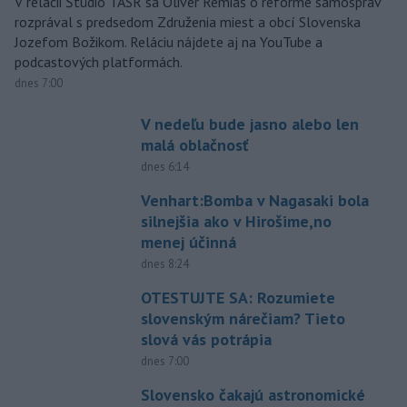
V relácii Štúdio TASR sa Oliver Remiaš o reforme samospráv
rozprával s predsedom Združenia miest a obcí Slovenska
Jozefom Božikom. Reláciu nájdete aj na YouTube a
podcastových platformách.
dnes 7:00
V nedeľu bude jasno alebo len
malá oblačnosť
dnes 6:14
Venhart:Bomba v Nagasaki bola
silnejšia ako v Hirošime,no
menej účinná
dnes 8:24
OTESTUJTE SA: Rozumiete
slovenským nárečiam? Tieto
slová vás potrápia
dnes 7:00
Slovensko čakajú astronomické