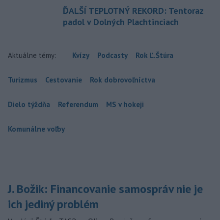
ĎALŠÍ TEPLOTNÝ REKORD: Tentoraz
padol v Dolných Plachtinciach
Aktuálne témy:
Kvízy
Podcasty
Rok Ľ.Štúra
Turizmus
Cestovanie
Rok dobrovoľníctva
Dielo týždňa
Referendum
MS v hokeji
Komunálne voľby
J. Božik: Financovanie samospráv nie je
ich jediný problém