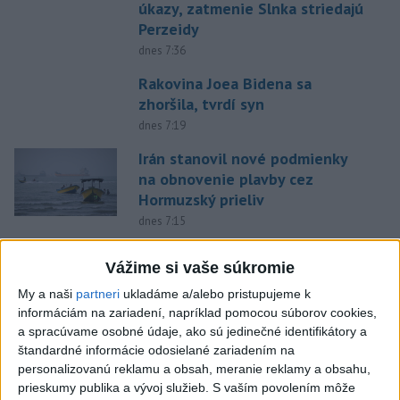
úkazy, zatmenie Slnka striedajú
Perzeidy
dnes 7:36
Rakovina Joea Bidena sa
zhoršila, tvrdí syn
dnes 7:19
Irán stanovil nové podmienky
na obnovenie plavby cez
Hormuzský prieliv
dnes 7:15
Turecko očakáva, že k dohode o
Vážime si vaše súkromie
spoločnej obrane sa pripojí aj
Egypt
My a naši
partneri
ukladáme a/alebo pristupujeme k
informáciám na zariadení, napríklad pomocou súborov cookies,
dnes 7:06
a spracúvame osobné údaje, ako sú jedinečné identifikátory a
Ľubomíra je kolegiálna
štandardné informácie odosielané zariadením na
personalizovanú reklamu a obsah, meranie reklamy a obsahu,
dnes 6:45
prieskumy publika a vývoj služieb.
S vaším povolením môže