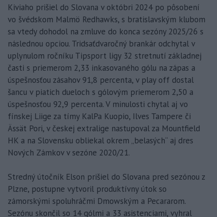
Kiviaho prišiel do Slovana v októbri 2024 po pôsobení
vo švédskom Malmö Redhawks, s bratislavským klubom
sa vtedy dohodol na zmluve do konca sezóny 2025/26 s
následnou opciou. Tridsaťdvaročný brankár odchytal v
uplynulom ročníku Tipsport ligy 32 stretnutí základnej
časti s priemerom 2,33 inkasovaného gólu na zápas a
úspešnosťou zásahov 91,8 percenta, v play off dostal
šancu v piatich dueloch s gólovým priemerom 2,50 a
úspešnosťou 92,9 percenta. V minulosti chytal aj vo
fínskej Liige za tímy KalPa Kuopio, Ilves Tampere či
Ässät Pori, v českej extralige nastupoval za Mountfield
HK a na Slovensku obliekal okrem „belasých“ aj dres
Nových Zámkov v sezóne 2020/21.
Stredný útočník Elson prišiel do Slovana pred sezónou z
Plzne, postupne vytvoril produktívny útok so
zámorskými spoluhráčmi Dmowským a Pecararom.
Sezónu skončil so 14 gólmi a 33 asistenciami, vyhral