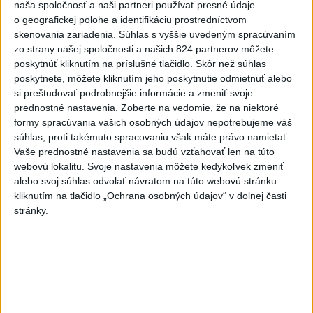
naša spoločnosť a naši partneri používať presné údaje
o geografickej polohe a identifikáciu prostredníctvom
FIFA odsúdila kontroverzné
skenovania zariadenia. Súhlas s vyššie uvedeným spracúvaním
informácie ohľadom prezidenta
zo strany našej spoločnosti a našich 824 partnerov môžete
Infantina
poskytnúť kliknutím na príslušné tlačidlo. Skôr než súhlas
dnes 7:10
poskytnete, môžete kliknutím jeho poskytnutie odmietnuť alebo
si preštudovať podrobnejšie informácie a zmeniť svoje
Práve teraz
prednostné nastavenia.
Zoberte na vedomie, že na niektoré
formy spracúvania vašich osobných údajov nepotrebujeme váš
-
Pri výbuchu jadrovej bomby v japonskom meste Nagasaki
08:19
súhlas, proti takémuto spracovaniu však máte právo namietať.
9. augusta 1945
zomrelo bezprostredne približne 39.000 ľudí, do
Vaše prednostné nastavenia sa budú vzťahovať len na túto
konca roka potom podľa odhadov až okolo 60.000-80.000. V
webovú lokalitu. Svoje nastavenia môžete kedykoľvek zmeniť
rozhovore pri príležitosti 81. výročia tejto udalosti to uviedol jadrový
alebo svoj súhlas odvolať návratom na túto webovú stránku
fyzik Venhart.
kliknutím na tlačidlo „Ochrana osobných údajov“ v dolnej časti
stránky.
Viac
Videá a prenosy TASR TV
Deväť Slovákov zabojuje na ME v Paríži
o čo najlepšie výsledky