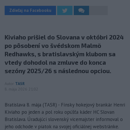
Zdieľaj na Facebooku
Kiviaho prišiel do Slovana v októbri 2024
po pôsobení vo švédskom Malmö
Redhawks, s bratislavským klubom sa
vtedy dohodol na zmluve do konca
sezóny 2025/26 s následnou opciou.
Autor
TASR
8. mája 2026 21:02
Bratislava 8. mája (TASR) - Fínsky hokejový brankár Henri
Kiviaho po jeden a pol roku opúšťa káder HC Slovan
Bratislava. Úradujúci slovenský vicemajster informoval o
jeho odchode v piatok na svojej oficiálnej webstránke.