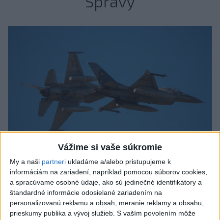
Správy
Vážime si vaše súkromie
My a naši
partneri
ukladáme a/alebo pristupujeme k
Typ dronu, ktorý vybuchol v Bulharsku,
informáciám na zariadení, napríklad pomocou súborov cookies,
a spracúvame osobné údaje, ako sú jedinečné identifikátory a
využíva ukrajinská armáda
štandardné informácie odosielané zariadením na
personalizovanú reklamu a obsah, meranie reklamy a obsahu,
Podľa bulharského premiéra Rumena Radeva dron vybuchol v
prieskumy publika a vývoj služieb.
S vaším povolením môže
bezprostrednej blízkosti hraničného priechodu Kardam s