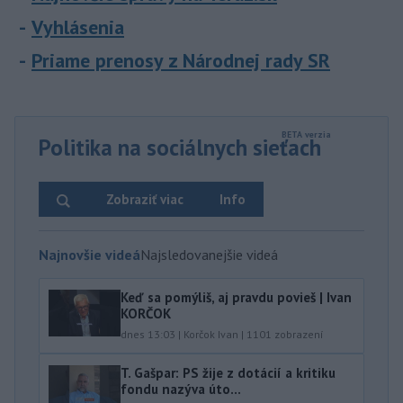
Vyhlásenia
Priame prenosy z Národnej rady SR
Politika na sociálnych sieťach
Zobraziť viac
Info
Najnovšie videá
Najsledovanejšie videá
Keď sa pomýliš, aj pravdu povieš | Ivan
KORČOK
dnes 13:03
|
Korčok Ivan
|
1101
zobrazení
T. Gašpar: PS žije z dotácií a kritiku
fondu nazýva úto...