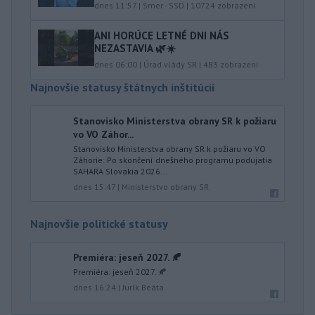
dnes 11:57
|
Smer - SSD
|
10724
zobrazení
ANI HORÚCE LETNÉ DNI NÁS
NEZASTAVIA 🌿☀️
dnes 06:00
|
Úrad vlády SR
|
483
zobrazení
Najnovšie statusy štátnych inštitúcií
Stanovisko Ministerstva obrany SR k požiaru
vo VO Záhor...
Stanovisko Ministerstva obrany SR k požiaru vo VO
Záhorie: Po skončení dnešného programu podujatia
SAHARA Slovakia 2026...
dnes 15:47
|
Ministerstvo obrany SR
Najnovšie politické statusy
Premiéra: jeseň 2027. 🍂
Premiéra: jeseň 2027. 🍂
dnes 16:24
|
Jurík Beáta