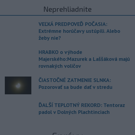
Neprehliadnite
VEĽKÁ PREDPOVEĎ POČASIA:
Extrémne horúčavy ustúpili. Alebo
žeby nie?
HRABKO o výhode
Majerského:Mazurek a Laššáková majú
rovnakých voličov
ČIASTOČNÉ ZATMENIE SLNKA:
Pozorovať sa bude dať v stredu
ĎALŠÍ TEPLOTNÝ REKORD: Tentoraz
padol v Dolných Plachtinciach