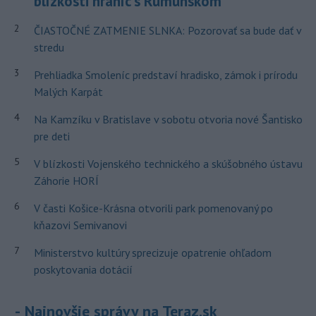
blízkosti hraníc s Rumunskom
2
ČIASTOČNÉ ZATMENIE SLNKA: Pozorovať sa bude dať v
stredu
3
Prehliadka Smoleníc predstaví hradisko, zámok i prírodu
Malých Karpát
4
Na Kamzíku v Bratislave v sobotu otvoria nové Šantisko
pre deti
5
V blízkosti Vojenského technického a skúšobného ústavu
Záhorie HORÍ
6
V časti Košice-Krásna otvorili park pomenovaný po
kňazovi Semivanovi
7
Ministerstvo kultúry sprecizuje opatrenie ohľadom
poskytovania dotácií
Najnovšie správy na Teraz.sk