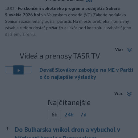
-
Po skončení sobotného programu podujatia Sahara
18:52
Slovakia 2026 bol
vo Vojenskom obvode (VO) Záhorie neďaleko
Senice zaznamenaný požiar porastu. Na mieste prebieha intenzívny
zásah s cieľom dostať požiar čo najskôr pod kontrolu a zabrániť jeho
ďalšiemu šíreniu.
Viac
Videá a prenosy TASR TV
Deväť Slovákov zabojuje na ME v Paríži
o čo najlepšie výsledky
Viac
Najčítanejšie
6h
24h
7d
Do Bulharska vnikol dron a vybuchol v
1