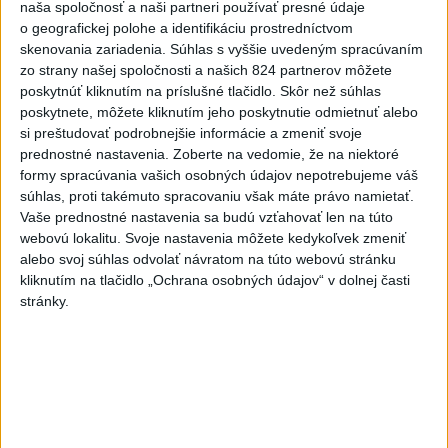
naša spoločnosť a naši partneri používať presné údaje
Rumunskom asi 1000 metrov od kompresorovej stanice
o geografickej polohe a identifikáciu prostredníctvom
plynovodu.
skenovania zariadenia. Súhlas s vyššie uvedeným spracúvaním
dnes 18:43
zo strany našej spoločnosti a našich 824 partnerov môžete
poskytnúť kliknutím na príslušné tlačidlo. Skôr než súhlas
Slovensko
poskytnete, môžete kliknutím jeho poskytnutie odmietnuť alebo
si preštudovať podrobnejšie informácie a zmeniť svoje
Ferraty lákajú viac turistov, najdlhší
prednostné nastavenia.
Zoberte na vedomie, že na niektoré
visutý lanový most je na Skalke
formy spracúvania vašich osobných údajov nepotrebujeme váš
súhlas, proti takémuto spracovaniu však máte právo namietať.
dnes 17:26
Vaše prednostné nastavenia sa budú vzťahovať len na túto
webovú lokalitu. Svoje nastavenia môžete kedykoľvek zmeniť
alebo svoj súhlas odvolať návratom na túto webovú stránku
DOVOLENKÁRI, POZOR: Fotky z dovolenky môžu prilákať
kliknutím na tlačidlo „Ochrana osobných údajov“ v dolnej časti
zlodejov
stránky.
Kúpele Brusno pripravujú 19. ročník festivalu Jozefa
Bednárika
Od septembra sa AI gramotnosť stane súčasťou vzdelávania
na ZŠ