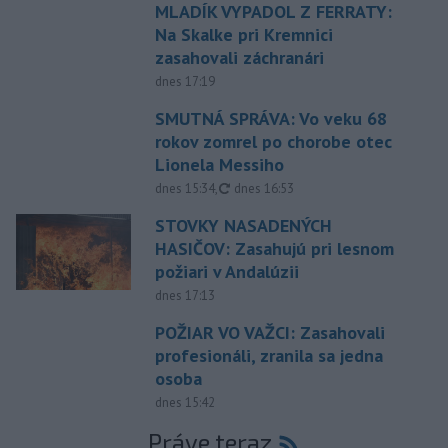
MLADÍK VYPADOL Z FERRATY:
Na Skalke pri Kremnici
zasahovali záchranári
dnes 17:19
SMUTNÁ SPRÁVA: Vo veku 68
rokov zomrel po chorobe otec
Lionela Messiho
aktualizované
dnes 15:34
,
dnes 16:53
STOVKY NASADENÝCH
HASIČOV: Zasahujú pri lesnom
požiari v Andalúzii
dnes 17:13
POŽIAR VO VAŽCI: Zasahovali
profesionáli, zranila sa jedna
osoba
dnes 15:42
Práve teraz