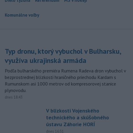
Dielo týždňa
Referendum
MS v hokeji
Komunálne voľby
Typ dronu, ktorý vybuchol v Bulharsku,
využíva ukrajinská armáda
Podľa bulharského premiéra Rumena Radeva dron vybuchol v
bezprostrednej blízkosti hraničného priechodu Kardam s
Rumunskom asi 1000 metrov od kompresorovej stanice
plynovodu.
dnes 18:43
V blízkosti Vojenského
technického a skúšobného
ústavu Záhorie HORÍ
dnes 16:51