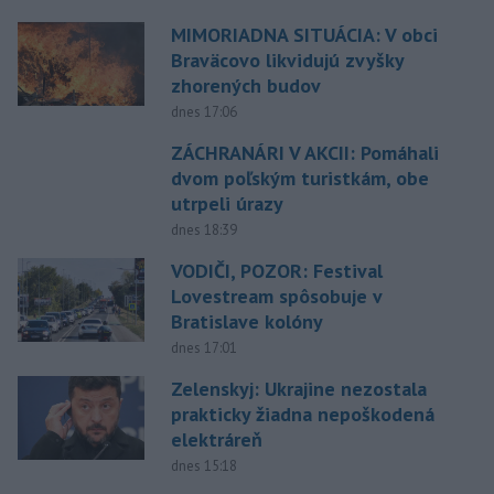
MIMORIADNA SITUÁCIA: V obci
Braväcovo likvidujú zvyšky
zhorených budov
dnes 17:06
ZÁCHRANÁRI V AKCII: Pomáhali
dvom poľským turistkám, obe
utrpeli úrazy
dnes 18:39
VODIČI, POZOR: Festival
Lovestream spôsobuje v
Bratislave kolóny
dnes 17:01
Zelenskyj: Ukrajine nezostala
prakticky žiadna nepoškodená
elektráreň
dnes 15:18