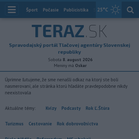
25
°C
Index
Šport
Počasie
Publicistika
Slovensko
Zahranič
TERAZ
.SK
Spravodajský portál Tlačovej agentúry Slovenskej
republiky
Sobota
8. august 2026
Meniny má
Oskar
Úprimne ľutujeme, že sme nenašli odkaz na ktorý ste boli
nasmerovaní, ale stránka ktorú hľadáte pravdepodobne nikdy
neexistovala
Aktuálne témy:
Kvízy
Podcasty
Rok Ľ.Štúra
Turizmus
Cestovanie
Rok dobrovoľníctva