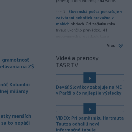
(SHMÚ) o tom informuje na webe.
-
Slovenská pošta pokračuje v
11:13
zatváraní pobočiek prevažne v
malých
obciach. Od začiatku roka
trvalo ukončilo prevádzku 41
nepovinných prevádzok, ktoré
fungovali nad rámec poštovej licencie.
Viac
-
Nepálski záchranári
10:58
Videá a prenosy
I gramotnosť
spozorovali päť tiel na mieste, kde
TASR TV
minulý
rok zmizli piati horolezci,
elávania na ZŠ
uviedli v sobotu tamojšie orgány.
TASR o tom informuje podľa správy
tnúť Kolumbii
agentúry Reuters.
Deväť Slovákov zabojuje na ME
nej miliardy
v Paríži o čo najlepšie výsledky
-
Senát Spojených štátov v
10:47
sobotu schválil Todda Blanchea
ako ministra
spravodlivosti. Blanche
bol poverený vedením tohto rezortu
siatky menších
VIDEO: Pri pamätníku Hartmuta
od apríla, keď americký prezident
 sa to nepáči
Tautza odhalili nové
Donald Trump odvolal z funkcie Pam
informačné tabule