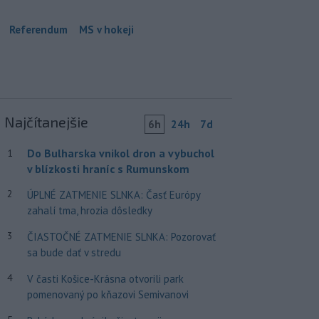
Referendum
MS v hokeji
Najčítanejšie
6h
24h
7d
Do Bulharska vnikol dron a vybuchol
1
v blízkosti hraníc s Rumunskom
2
ÚPLNÉ ZATMENIE SLNKA: Časť Európy
zahalí tma, hrozia dôsledky
3
ČIASTOČNÉ ZATMENIE SLNKA: Pozorovať
sa bude dať v stredu
4
V časti Košice-Krásna otvorili park
pomenovaný po kňazovi Semivanovi