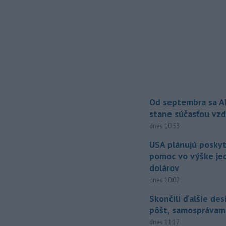
Od septembra sa A
stane súčasťou vzd
dnes 10:53
USA plánujú posky
pomoc vo výške jed
dolárov
dnes 10:02
Skončili ďalšie de
pôšt, samosprávam
dnes 11:17