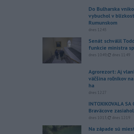
Do Bulharska vniko
vybuchol v blízkost
Rumunskom
dnes 12:45
Senát schválil Tod
funkcie ministra sp
aktualizovan
dnes 10:49
,
dnes 11:49
Agrorezort: Aj vlan
väčšina roľníkov n
ha
dnes 12:27
INTOXIKOVALA SA O
Braväcove zasiahol
aktualizovan
dnes 10:13
,
dnes 12:19
Na západe sú mies