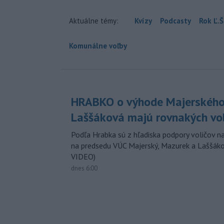
Aktuálne témy:
Kvízy
Podcasty
Rok Ľ.Š
Komunálne voľby
HRABKO o výhode Majerského
Laššáková majú rovnakých vo
Podľa Hrabka sú z hľadiska podpory voličov na
na predsedu VÚC Majerský, Mazurek a Laššák
VIDEO)
dnes 6:00