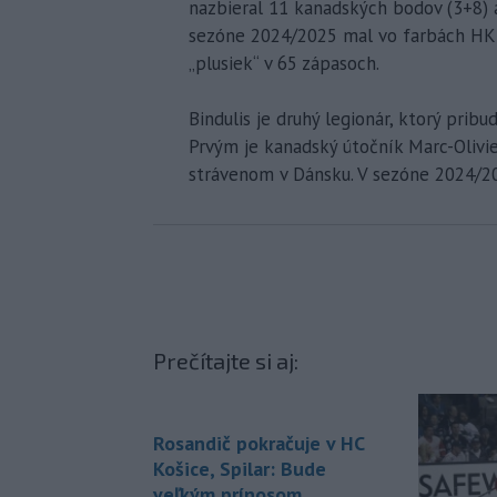
nazbieral 11 kanadských bodov (3+8) a 
sezóne 2024/2025 mal vo farbách HKM 
„plusiek“ v 65 zápasoch.
Bindulis je druhý legionár, ktorý pri
Prvým je kanadský útočník Marc-Olivier
strávenom v Dánsku. V sezóne 2024/20
Prečítajte si aj:
Rosandič pokračuje v HC
Košice, Spilar: Bude
veľkým prínosom