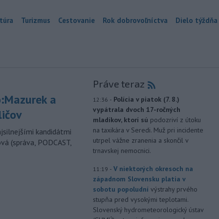
túra
Turizmus
Cestovanie
Rok dobrovoľníctva
Dielo týždňa
Práve teraz
:Mazurek a
-
Polícia v piatok (7. 8.)
12:36
vypátrala dvoch 17-ročných
ličov
mladíkov, ktorí sú
podozriví z útoku
na taxikára v Seredi. Muž pri incidente
jsilnejšími kandidátmi
utrpel vážne zranenia a skončil v
ová (správa, PODCAST,
trnavskej nemocnici.
-
V niektorých okresoch na
11:19
západnom Slovensku platia v
sobotu popoludní
výstrahy prvého
stupňa pred vysokými teplotami.
Slovenský hydrometeorologický ústav