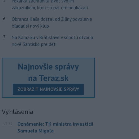
5
Pekárka zachránila život svojim
zákazníkom, ktorí sa pár dní neukázali
6
Obranca Kaša dostal od Žiliny povolenie
hľadať si nový klub
7
Na Kamzíku v Bratislave v sobotu otvoria
nové Šantisko pre deti
Najnovšie správy
na Teraz.sk
ZOBRAZIŤ NAJNOVŠIE SPRÁVY
Vyhlásenia
Oznámenie: TK ministra investícií
17:32
Samuela Migaľa