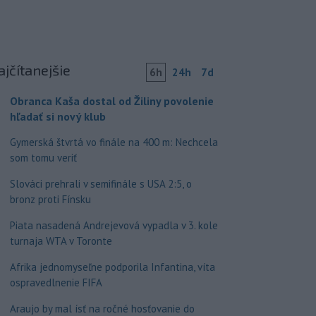
ajčítanejšie
6h
24h
7d
Obranca Kaša dostal od Žiliny povolenie
hľadať si nový klub
Gymerská štvrtá vo finále na 400 m: Nechcela
som tomu veriť
Slováci prehrali v semifinále s USA 2:5, o
bronz proti Fínsku
Piata nasadená Andrejevová vypadla v 3. kole
turnaja WTA v Toronte
Afrika jednomyseľne podporila Infantina, víta
ospravedlnenie FIFA
Araujo by mal ísť na ročné hosťovanie do