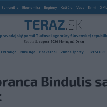
Zahraničie
Ekonomika
Regióny
Kultúra
Veda
Krimi
XML
TERAZ
.SK
pravodajský portál Tlačovej agentúry Slovenskej republi
Sobota
8. august 2026
Meniny má
Oskar
 Extraliga
Niké liga
Basketbal
Zimné športy
LIVESCORE
ranca Bindulis sa
c