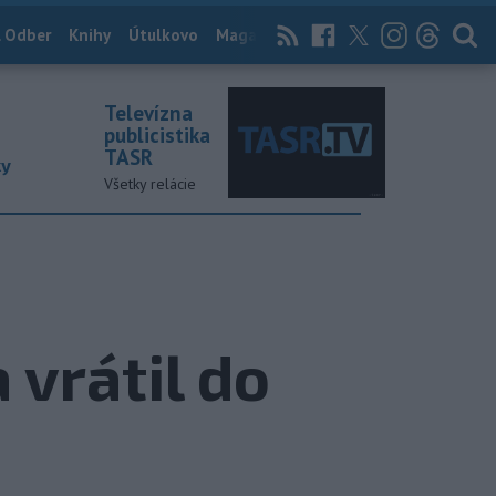
 Odber
Knihy
Útulkovo
Magazín
News Now
Archív
TASR
Televízna
publicistika
TASR
ky
Všetky relácie
 vrátil do