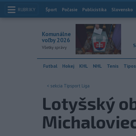
RUBRIKY
Index
Šport
Počasie
Publicistika
Slovensko
Komunálne
voľby 2026
S
Všetky správy
Futbal
Hokej
KHL
NHL
Tenis
Tipos
< sekcia
Tipsport Liga
Lotyšský ob
Michalovie