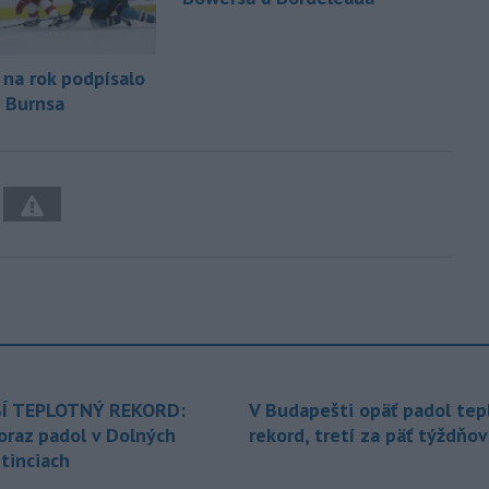
 na rok podpísalo
 Burnsa
Í TEPLOTNÝ REKORD:
V Budapešti opäť padol tep
oraz padol v Dolných
rekord, tretí za päť týždňov
tinciach