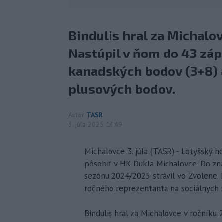
Bindulis hral za Michalo
Nastúpil v ňom do 43 záp
kanadských bodov (3+8) a 
plusových bodov.
Autor
TASR
3. júla 2025 14:49
Michalovce 3. júla (TASR) - Lotyšský 
pôsobiť v HK Dukla Michalovce. Do zn
sezónu 2024/2025 strávil vo Zvolene.
ročného reprezentanta na sociálnych s
Bindulis hral za Michalovce v ročníku