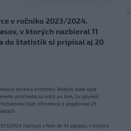
7
vce v ročníku 2023/2024.
asov, v ktorých nazbieral 11
do štatistík si pripísal aj 20
hokejový obranca Kristofers Bindulis bude opäť
ámeho prostredia sa vrátil po tom, čo uplynulú
 Michalovský klub informoval o angažovnaí 29-
ieťach.
 2023/2024. Nastúpil v ňom do 43 zápasov, v ktorých