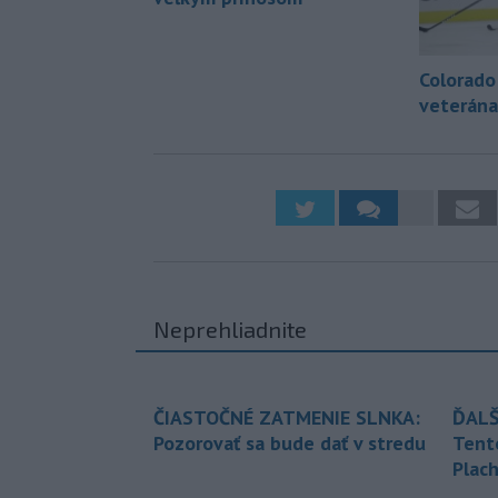
Colorado
veterána
Neprehliadnite
ČIASTOČNÉ ZATMENIE SLNKA:
ĎALŠ
Pozorovať sa bude dať v stredu
Tent
Plach